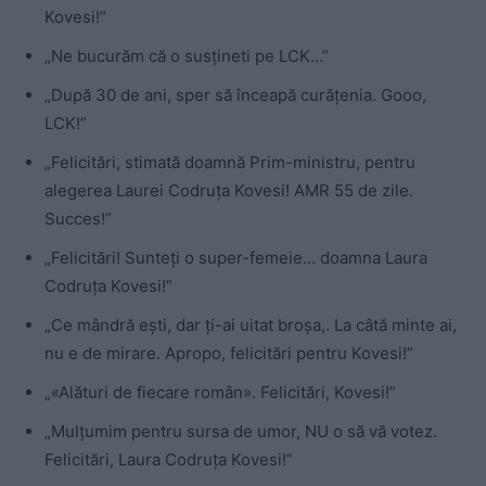
Kovesi!”
„Ne bucurăm că o susțineti pe LCK…”
„După 30 de ani, sper să înceapă curățenia. Gooo,
LCK!”
„Felicitări, stimată doamnă Prim-ministru, pentru
alegerea Laurei Codruța Kovesi! AMR 55 de zile.
Succes!”
„Felicitări! Sunteți o super-femeie… doamna Laura
Codruța Kovesi!”
„Ce mândră ești, dar ți-ai uitat broșa,. La câtă minte ai,
nu e de mirare. Apropo, felicitări pentru Kovesi!”
„«Alături de fiecare român». Felicitări, Kovesi!”
„Mulțumim pentru sursa de umor, NU o să vă votez.
Felicitări, Laura Codruța Kovesi!”