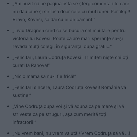
„Am auzit că pe pagina asta se șterg comentariile care
nu dau bine și se lasă doar cele cu mutzunei. Partikip!!
Bravo, Kovesi, să dai cu ei de pământ!”
„Liviu Dragnea cred că se bucură cel mai tare pentru
victoria lui Kovesi. Poate că are mari speranțe să-și
revadă mulți colegi, în siguranță, după gratii…”
„Felicitări,
Laura Codruța Kovesi! Trimiteți niște chiloți
curați la Rahova!”
„Nicio mamă să nu-i fie frică!”
„Felicitări sincere, Laura Codruța Kovesi! România vă
susține.”
„Vine Codruța după voi și vă adună ca pe mere și vă
strivește ca pe struguri, așa cum merită toți
infractorii!”
„Nu vrem bani, nu vrem valută / Vrem Codruța să vă …!