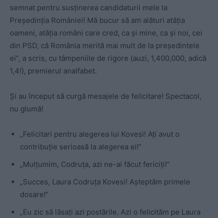
semnat pentru susținerea candidaturii mele la
Președinția României! Mă bucur să am alături atâția
oameni, atâția români care cred, ca și mine, ca și noi, cei
din PSD, că România merită mai mult de la președintele
ei”, a scris, cu tâmpeniile de rigore (auzi, 1,400,000, adică
1,4!), premierul analfabet.
Și au început să curgă mesajele de felicitare! Spectacol,
nu glumă!
„Felicitari pentru alegerea lui Kovesi! Ați avut o
contribuție serioasă la alegerea ei!”
„Mulțumim, Codruța, azi ne-ai făcut fericiți!”
„Succes, Laura Codruța Kovesi! Așteptăm primele
dosare!”
„Eu zic să lăsați azi postările. Azi o felicităm pe Laura