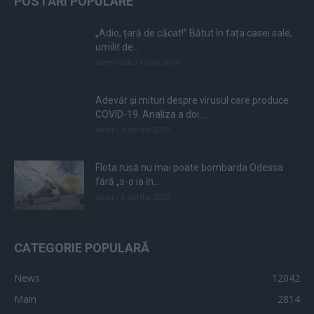
POSTĂRI POPULARE
„Adio, țară de căcat!” Bătut în fața casei sale,
umilit de...
duminică, 21 iulie 2019
Adevăr și mituri despre virusul care produce
COVID-19. Analiza a doi...
vineri, 3 aprilie 2020
Flota rusă nu mai poate bombarda Odessa
fără „s-o ia în...
vineri, 8 aprilie 2022
CATEGORIE POPULARĂ
News
12042
Main
2814