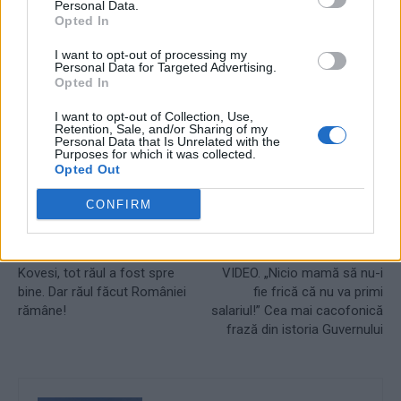
Personal Data.
Opted In
I want to opt-out of processing my
Personal Data for Targeted Advertising.
Opted In
TAGS
facebook dăncilă
felicitări kovesi
I want to opt-out of Collection, Use,
Retention, Sale, and/or Sharing of my
Personal Data that Is Unrelated with the
Purposes for which it was collected.
Opted Out
CONFIRM
Articolul precedent
Articolul următor
Kovesi, tot răul a fost spre
VIDEO. „Nicio mamă să nu-i
bine. Dar răul făcut României
fie frică că nu va primi
rămâne!
salariul!” Cea mai cacofonică
frază din istoria Guvernului