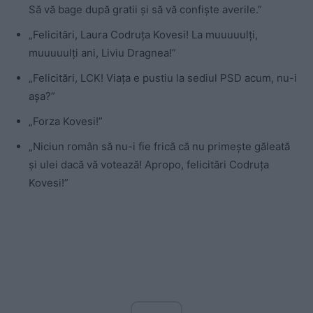
Să vă bage după gratii și să vă confiște averile.”
„Felicitări
, Laura Codruța Kovesi! La muuuuulți,
muuuuulți ani, Liviu Dragnea!”
„Felicitări, LCK! Viața e pustiu la sediul PSD acum, nu-i
așa?”
„Forza Kovesi!”
„Niciun român să nu-i fie frică că nu primește găleată
și ulei dacă vă votează! Apropo, felicitări Codruța
Kovesi!”