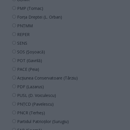
PMP (Tomac)
Forța Dreptei (L. Orban)
PNȚMM
REPER
SENS
SOS (Șoșoacă)
POT (Gavrilă)
PACE (Peia)
Acțiunea Conservatoare (Târziu)
PDF (Lazarus)
PUSL (D. Voiculescu)
PNȚCD (Pavelescu)
PNCR (Terheș)
Partidul Patrioților (Surugiu)