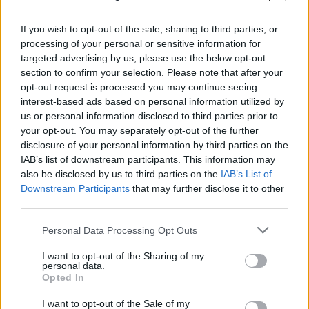
Se simte spionat, zice că renunță la protecția
If you wish to opt-out of the sale, sharing to third parties, or
Jandarmeriei. Urlă că e datoria noastră să-i
processing of your personal or sensitive information for
asigurăm paza, pentru că el luptă pentru popor!
targeted advertising by us, please use the below opt-out
section to confirm your selection. Please note that after your
opt-out request is processed you may continue seeing
*
VIDEO. Cumpănașu a mințit: n-a făcut niciun
interest-based ads based on personal information utilized by
preinfarct, ci a simulat la RTV! Jandarmul care-l
us or personal information disclosed to third parties prior to
păzește a sunat la 112 și tot el l-a dus la spital
your opt-out. You may separately opt-out of the further
disclosure of your personal information by third parties on the
IAB’s list of downstream participants. This information may
*
DOCUMENT. Așa arată cetățenia americană a
also be disclosed by us to third parties on the
IAB’s List of
Sorinei! Plus: distracție cu vrăjitoarea. Între
Downstream Participants
that may further disclose it to other
third parties.
timp, televiziunile din România primesc
confirmarea ticăloșiei cu care au tratat acest
Personal Data Processing Opt Outs
caz
I want to opt-out of the Sharing of my
personal data.
- Advertisement -
Opted In
I want to opt-out of the Sale of my