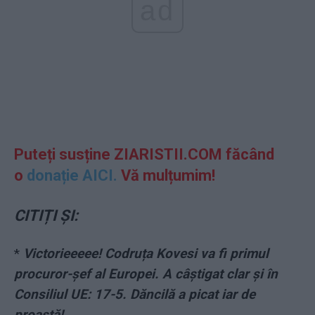
ad
Puteți
susține ZIARISTII.COM făcând
o
donație AICI.
Vă mulțumim!
CITIȚI ȘI:
*
Victorieeeee! Codruța Kovesi va fi primul
procuror-șef al Europei. A câștigat clar și în
Consiliul UE: 17-5. Dăncilă a picat iar de
proastă!