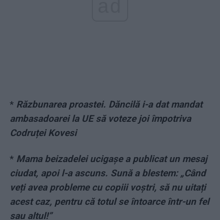
ad
*
Răzbunarea proastei. Dăncilă i-a dat mandat
ambasadoarei la UE să voteze joi împotriva
Codruței Kovesi
*
Mama beizadelei ucigașe a publicat un mesaj
ciudat, apoi l-a ascuns. Sună a blestem: „Când
veți avea probleme cu copiii voștri, să nu uitați
acest caz, pentru că totul se întoarce într-un fel
sau altul!”