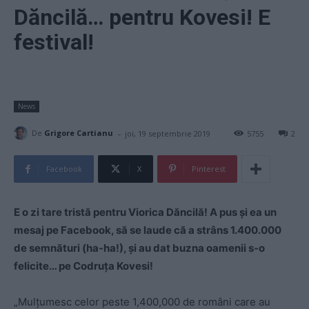
Dăncilă… pentru Kovesi! E
festival!
News
-
De
Grigore Cartianu
joi, 19 septembrie 2019
5755
2
Facebook
X
Pinterest
E o zi tare tristă pentru Viorica Dăncilă! A pus și ea un
mesaj pe Facebook, să se laude că a strâns 1.400.000
de semnături (ha-ha!), și au dat buzna oamenii s-o
felicite… pe Codruța Kovesi!
„Mulțumesc celor peste 1,400,000 de români care au