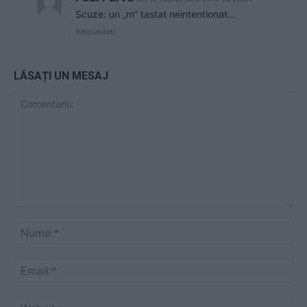
Scuze: un „m” tastat neintentionat…
Răspundeți
LĂSAȚI UN MESAJ
Comentariu:
Nu
Ema
Web