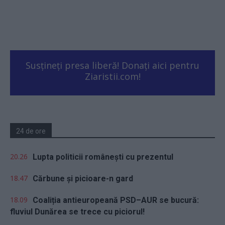
Susțineți presa liberă! Donați aici pentru
Ziaristii.com!
24 de ore
20.26
Lupta politicii românești cu prezentul
18.47
Cărbune și picioare-n gard
18.09
Coaliția antieuropeană PSD–AUR se bucură:
fluviul Dunărea se trece cu piciorul!