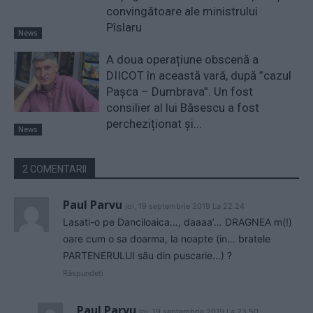
convingătoare ale ministrului
Pîslaru
News
A doua operațiune obscenă a
DIICOT în această vară, după ”cazul
Pașca – Dumbrava”. Un fost
consilier al lui Băsescu a fost
percheziționat și...
News
2 COMENTARII
Paul Parvu
joi, 19 septembrie 2019 La 22.24
Lasati-o pe Danciloaica…, daaaa’… DRAGNEA m(!)
oare cum o sa doarma, la noapte (in… bratele
PARTENERULUI său din puscarie…) ?
Răspundeți
Paul Parvu
joi, 19 septembrie 2019 La 23.50