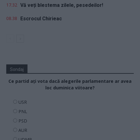
17.32
Vă veți blestema zilele, pesedeilor!
08.38
Escrocul Chirieac
Sondaj
Ce partid ați vota dacă alegerile parlamentare ar avea
loc duminica viitoare?
USR
PNL
PSD
AUR
UDMR