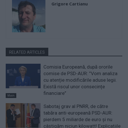
Grigore Cartianu
RELATED ARTICLES
Comisia Europeană, după ororile
comise de PSD-AUR: ”Vom analiza
cu atenție modificările aduse legii.
Există riscul unor consecințe
financiare”
Main
Sabotaj grav al PNRR, de către
tabăra anti-europeană PSD-AUR:
pierdem 5 miliarde de euro și nu
câștigăm niciun kilowatt! Explicațiile