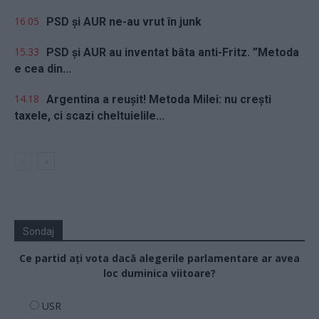
16.05
PSD și AUR ne-au vrut în junk
15.33
PSD și AUR au inventat bâta anti-Fritz. ”Metoda
e cea din...
14.18
Argentina a reușit! Metoda Milei: nu crești
taxele, ci scazi cheltuielile...
Sondaj
Ce partid ați vota dacă alegerile parlamentare ar avea
loc duminica viitoare?
USR