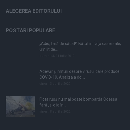
ALEGEREA EDITORULUI
POSTĂRI POPULARE
„Adio, țară de căcat!” Bătut în fața casei sale,
umilit de...
duminică, 21 iulie 2019
Adevăr și mituri despre virusul care produce
COVID-19. Analiza a doi...
vineri, 3 aprilie 2020
Flota rusă nu mai poate bombarda Odessa
fără „s-o ia în...
vineri, 8 aprilie 2022