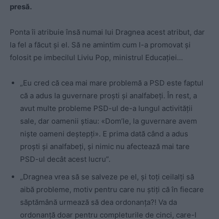
presă.
Ponta îi atribuie însă numai lui Dragnea acest atribut, dar
la fel a făcut și el. Să ne amintim cum l-a promovat și
folosit pe imbecilul Liviu Pop, ministrul Educației…
„Eu cred că cea mai mare problemă a PSD este faptul
că a adus la guvernare proşti şi analfabeţi. În rest, a
avut multe probleme PSD-ul de-a lungul activităţii
sale, dar oamenii ştiau: «Dom’le, la guvernare avem
nişte oameni deştepți». E prima dată când a adus
proşti şi analfabeţi, şi nimic nu afectează mai tare
PSD-ul decât acest lucru”.
„Dragnea vrea să se salveze pe el, şi toţi ceilalţi să
aibă probleme, motiv pentru care nu ştiţi că în fiecare
săptămână urmează să dea ordonanţa?! Va da
ordonanţă doar pentru completurile de cinci, care-l