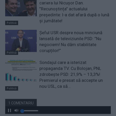
cariera lui Nicușor Dan.
”Recunoștința” actualului
președinte: l-a dat afară după o lună
și jumătate!
Politică
Șeful USR despre noua minciună
lansată de televiziunile PSD: ”Nu
negociem! Nu dăm stabilitate
corupților!”
Politică
Sondajul care a isterizat
propaganda TV. Cu Bolojan, PNL
zdrobește PSD: 21,9% – 13,3%!
Premierul e presat să accepte un
nou USL, ca să...
Politică
1 COMENTARIU