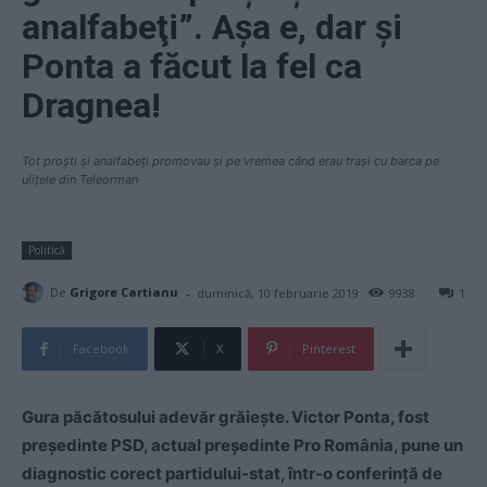
analfabeţi”. Așa e, dar și
Ponta a făcut la fel ca
Dragnea!
Tot proști și analfabeți promovau și pe vremea când erau trași cu barca pe
ulițele din Teleorman
Politică
-
De
Grigore Cartianu
duminică, 10 februarie 2019
9938
1
Facebook
X
Pinterest
Gura păcătosului adevăr grăiește. Victor Ponta, fost
preşedinte PSD, actual președinte Pro România, pune un
diagnostic corect partidului-stat, într-o conferință de