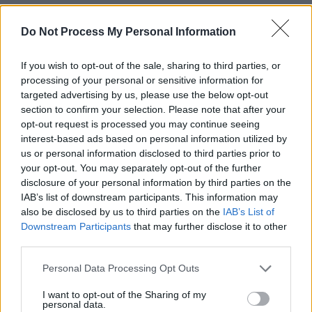
Do Not Process My Personal Information
If you wish to opt-out of the sale, sharing to third parties, or
processing of your personal or sensitive information for
targeted advertising by us, please use the below opt-out
section to confirm your selection. Please note that after your
opt-out request is processed you may continue seeing
interest-based ads based on personal information utilized by
us or personal information disclosed to third parties prior to
your opt-out. You may separately opt-out of the further
disclosure of your personal information by third parties on the
Ela
luni, 11 februarie 2019 La 23.12
IAB’s list of downstream participants. This information may
Pai sa ne reamintim de cativa dintre cei propusi de
also be disclosed by us to third parties on the
IAB’s List of
Ponta in fotoliu de ministru: Liviu Pop, Rovana
Downstream Participants
that may further disclose it to other
Plumb, Gabriel Oprea, Maria Grapini, Nicolicea,
third parties.
Valcov, Fenechiu, Teodorovici si bomboana de pe
Personal Data Processing Opt Outs
coliva Nicolae Dragnea!! Aud Ponta? Din pacate,
poporul asta uita repede si crezand ca scapa de
I want to opt-out of the Sharing of my
personal data.
Dragnea vor vota partidul lui Ponta…..aceeasi Marie