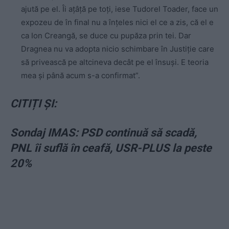
ajută pe el. Îi aţâţă pe toţi, iese Tudorel Toader, face un
expozeu de în final nu a înţeles nici el ce a zis, că el e
ca Ion Creangă, se duce cu pupăza prin tei. Dar
Dragnea nu va adopta nicio schimbare în Justiţie care
să privească pe altcineva decât pe el însuşi. E teoria
mea şi până acum s-a confirmat”.
CITIȚI ȘI:
Sondaj IMAS: PSD continuă să scadă,
PNL îi suflă în ceafă, USR-PLUS la peste
20%