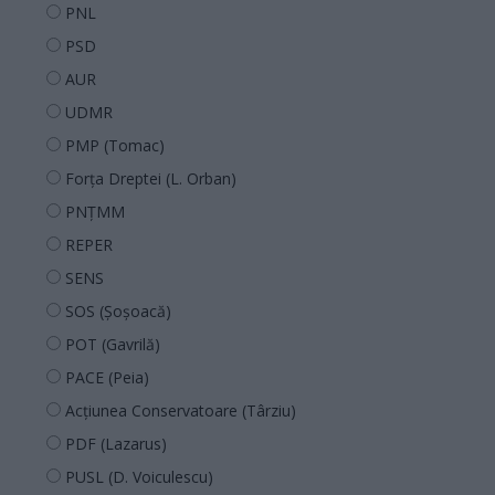
PNL
PSD
AUR
UDMR
PMP (Tomac)
Forța Dreptei (L. Orban)
PNȚMM
REPER
SENS
SOS (Șoșoacă)
POT (Gavrilă)
PACE (Peia)
Acțiunea Conservatoare (Târziu)
PDF (Lazarus)
PUSL (D. Voiculescu)