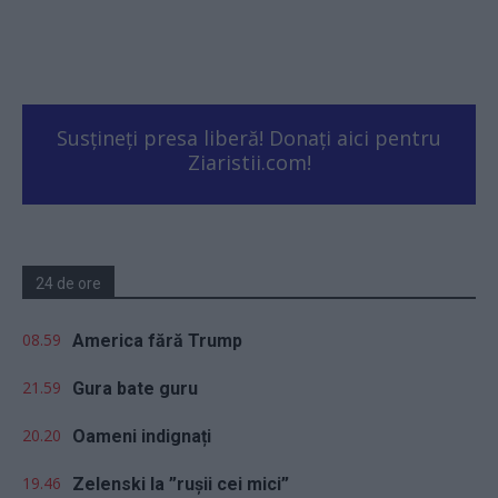
Susțineți presa liberă! Donați aici pentru
Ziaristii.com!
24 de ore
08.59
America fără Trump
21.59
Gura bate guru
20.20
Oameni indignați
19.46
Zelenski la ”rușii cei mici”