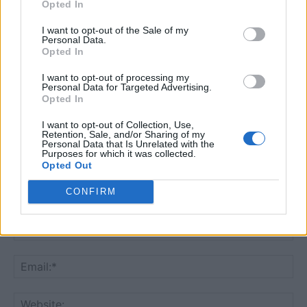
Opted In
cu alta palarie.
Răspundeți
I want to opt-out of the Sale of my
Personal Data.
Opted In
LĂSAȚI UN MESAJ
I want to opt-out of processing my
Personal Data for Targeted Advertising.
Opted In
I want to opt-out of Collection, Use,
Retention, Sale, and/or Sharing of my
Personal Data that Is Unrelated with the
Purposes for which it was collected.
Opted Out
CONFIRM
Comentariu:
Nu
Ema
Web