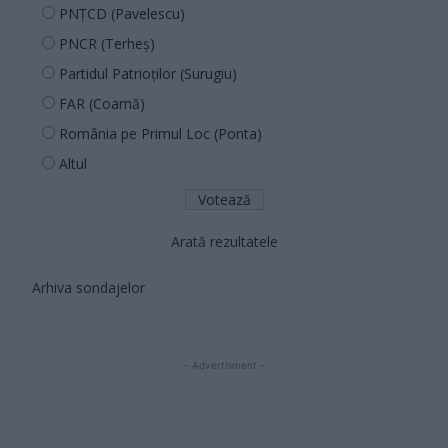
PNȚCD (Pavelescu)
PNCR (Terheș)
Partidul Patrioților (Surugiu)
FAR (Coarnă)
România pe Primul Loc (Ponta)
Altul
Arată rezultatele
Arhiva sondajelor
- Advertisment -