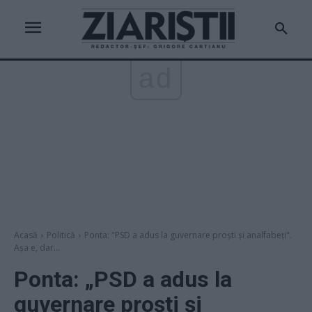
ad
Acasă
Politică
Ponta: "PSD a adus la guvernare proşti şi analfabeţi".
Așa e, dar...
Ponta: „PSD a adus la
guvernare proşti şi