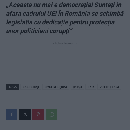
„Aceasta nu mai e democrație! Sunteți în
afara cadrului UE! În România se schimbă
legislația cu dedicație pentru protecția
unor politicieni corupți”
- Advertisement -
TAGS
analfabeți
Liviu Dragnea
proști
PSD
victor ponta