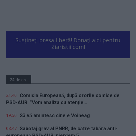
Susțineți presa liberă! Donați aici pentru
Ziaristii.com!
24 de ore
21.40
Comisia Europeană, după ororile comise de
PSD-AUR: ”Vom analiza cu atenție...
19.50
Să vă amintesc cine e Voineag
08.47
Sabotaj grav al PNRR, de către tabăra anti-
europeană PSD-AUR: pierdem 5...