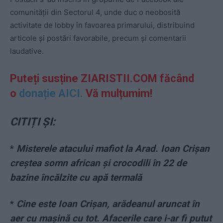
comunității din Sectorul 4, unde duc o neobosită
activitate de lobby în favoarea primarului, distribuind
articole și postări favorabile, precum și comentarii
laudative.
Puteți susține ZIARISTII.COM făcând
o
donație AICI.
Vă mulțumim!
CITIȚI ȘI:
*
Misterele atacului mafiot la Arad. Ioan Crișan
creștea somn african și crocodili în 22 de
bazine încălzite cu apă termală
*
Cine este Ioan Crișan, arădeanul aruncat în
aer cu mașină cu tot. Afacerile care i-ar fi putut