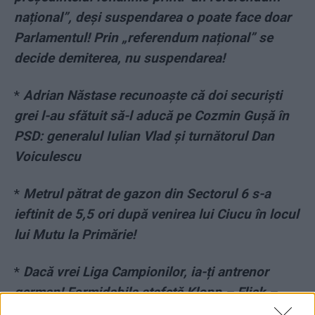
național”, deși suspendarea o poate face doar
Parlamentul! Prin „referendum național” se
decide demiterea, nu suspendarea!
*
Adrian Năstase recunoaște că doi securiști
grei l-au sfătuit să-l aducă pe Cozmin Gușă în
PSD: generalul Iulian Vlad și turnătorul Dan
Voiculescu
*
Metrul pătrat de gazon din Sectorul 6 s-a
ieftinit de 5,5 ori după venirea lui Ciucu în locul
lui Mutu la Primărie!
*
Dacă vrei Liga Campionilor, ia-ți antrenor
german! Formidabila ștafetă Klopp – Flick –
Tuchel. Chelsea e noua regină a Europei