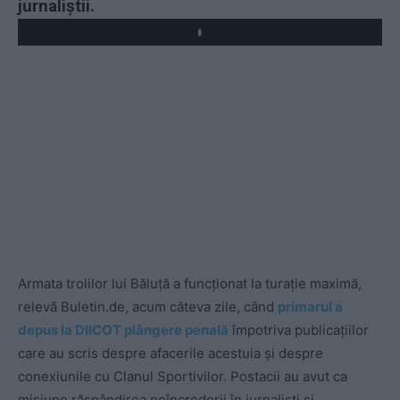
jurnaliștii.
Armata trolilor lui Băluță a funcționat la turație maximă,
relevă Buletin.de, acum câteva zile, când
primarul a
depus la DIICOT plângere penală
împotriva publicațiilor
care au scris despre afacerile acestuia și despre
conexiunile cu Clanul Sportivilor. Postacii au avut ca
misiune răspândirea neîncrederii în jurnaliști și