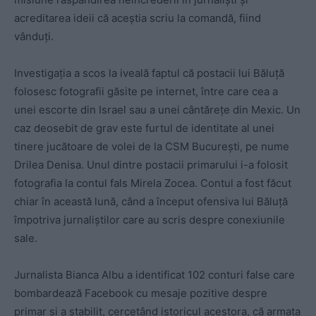
acreditarea ideii că aceștia scriu la comandă, fiind
vânduți.
Investigația a scos la iveală faptul că postacii lui Băluță
folosesc fotografii găsite pe internet, între care cea a
unei escorte din Israel sau a unei cântărețe din Mexic. Un
caz deosebit de grav este furtul de identitate al unei
tinere jucătoare de volei de la CSM București, pe nume
Drilea Denisa. Unul dintre postacii primarului i-a folosit
fotografia la contul fals Mirela Zocea. Contul a fost făcut
chiar în această lună, când a început ofensiva lui Băluță
împotriva jurnaliștilor care au scris despre conexiunile
sale.
Jurnalista Bianca Albu a identificat 102 conturi false care
bombardează Facebook cu mesaje pozitive despre
primar și a stabilit, cercetând istoricul acestora, că armata