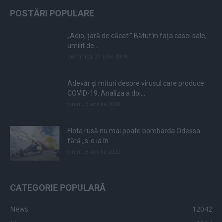
POSTĂRI POPULARE
„Adio, țară de căcat!” Bătut în fața casei sale,
umilit de...
duminică, 21 iulie 2019
Adevăr și mituri despre virusul care produce
COVID-19. Analiza a doi...
vineri, 3 aprilie 2020
Flota rusă nu mai poate bombarda Odessa
fără „s-o ia în...
vineri, 8 aprilie 2022
CATEGORIE POPULARĂ
News
12042