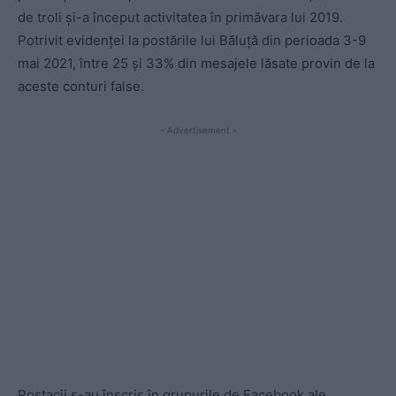
de troli și-a început activitatea în primăvara lui 2019.
Potrivit evidenței la postările lui Băluță din perioada 3-9
mai 2021, între 25 și 33% din mesajele lăsate provin de la
aceste conturi false.
- Advertisement -
Postacii s-au înscris în grupurile de Facebook ale