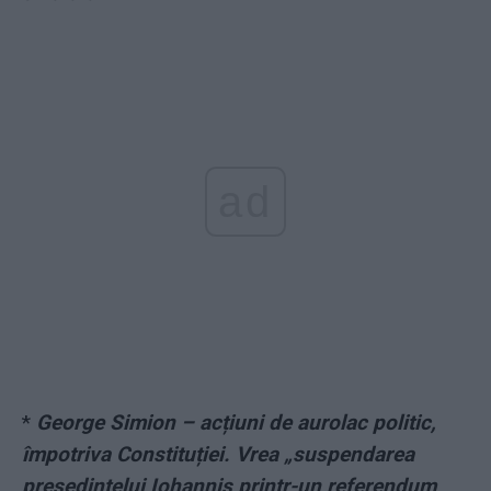
ad
*
George Simion – acțiuni de aurolac politic,
împotriva Constituției. Vrea „suspendarea
președintelui Iohannis printr-un referendum