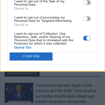
I want to opt-out of the Sale of my
mare pensie e acum de
înlătură zăpada cu autofreze
Personal Data.
79.000 de lei, iar cea mai
Opted In
mică – de 100
I want to opt-out of processing my
Personal Data for Targeted Advertising.
Opted In
Redacţia
I want to opt-out of Collection, Use,
Retention, Sale, and/or Sharing of my
Personal Data that Is Unrelated with the
Purposes for which it was collected.
Opted Out
CONFIRM
RELATED ARTICLES
Comisia Europeană, după ororile
comise de PSD-AUR: ”Vom analiza
cu atenție modificările aduse legii.
Există riscul unor consecințe