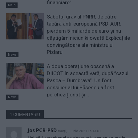
financiare”
Main
Sabotaj grav al PNRR, de către
tabăra anti-europeană PSD-AUR:
pierdem 5 miliarde de euro și nu
câștigăm niciun kilowatt! Explicațiile
convingătoare ale ministrului
Pîslaru
News
A doua operațiune obscenă a
DIICOT în această vară, după ”cazul
Pașca – Dumbrava”. Un fost
consilier al lui Băsescu a fost
percheziționat și...
News
1 COMENTARIU
Jos PCR-PSD
marți, 1 iunie 2021 La 13.01
Hai că-i șmecher și se descurcă, așa se spune la