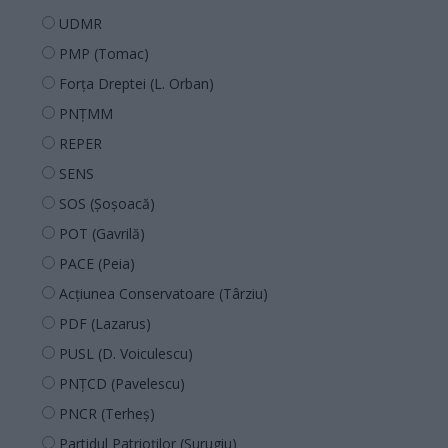
UDMR
PMP (Tomac)
Forța Dreptei (L. Orban)
PNȚMM
REPER
SENS
SOS (Șoșoacă)
POT (Gavrilă)
PACE (Peia)
Acțiunea Conservatoare (Târziu)
PDF (Lazarus)
PUSL (D. Voiculescu)
PNȚCD (Pavelescu)
PNCR (Terheș)
Partidul Patrioților (Surugiu)