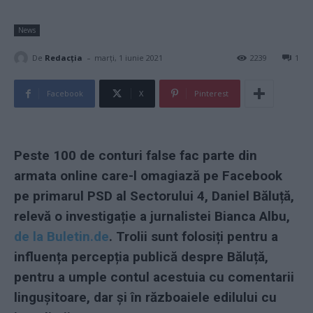
News
-
De
Redacţia
marți, 1 iunie 2021
2239
1
Facebook
X
Pinterest
Peste 100 de conturi false fac parte din
armata online care-l omagiază pe Facebook
pe primarul PSD al Sectorului 4, Daniel Băluță,
relevă o investigație a jurnalistei Bianca Albu,
de la Buletin.de
. Trolii sunt folosiți pentru a
influența percepția publică despre Băluță,
pentru a umple contul acestuia cu comentarii
lingușitoare, dar și în războaiele edilului cu