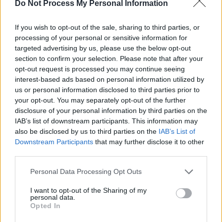
Do Not Process My Personal Information
- Advertisement -
If you wish to opt-out of the sale, sharing to third parties, or
processing of your personal or sensitive information for
targeted advertising by us, please use the below opt-out
section to confirm your selection. Please note that after your
opt-out request is processed you may continue seeing
interest-based ads based on personal information utilized by
us or personal information disclosed to third parties prior to
TAGS
Baluta
conturi false
Facebook
Sectorul 4
troli
your opt-out. You may separately opt-out of the further
disclosure of your personal information by third parties on the
IAB’s list of downstream participants. This information may
also be disclosed by us to third parties on the
IAB’s List of
Downstream Participants
that may further disclose it to other
third parties.
Personal Data Processing Opt Outs
Articolul precedent
Articolul următor
I want to opt-out of the Sharing of my
Celebra Lege a Pensiilor,
VIDEO. De 1 iunie, pe
personal data.
impusă de PSD, a dus la
Transalpina a nins, iar
Opted In
discrepanțe șocante: cea mai
circulația e închisă. Drumarii