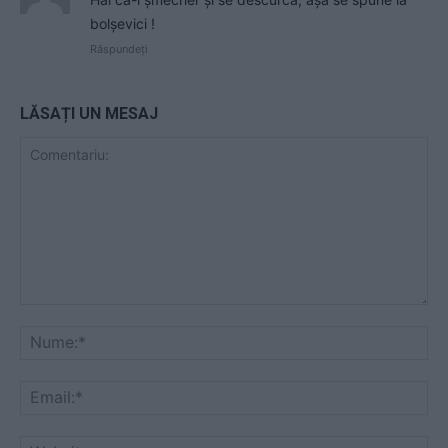
bolșevici !
Răspundeți
LĂSAȚI UN MESAJ
Comentariu:
Nu
Ema
Web