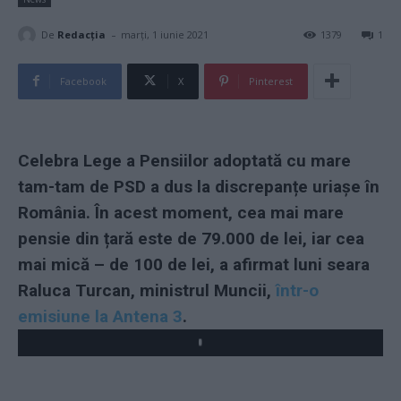
-
De
Redacţia
marți, 1 iunie 2021
1379
1
Facebook
X
Pinterest
Celebra Lege a Pensiilor adoptată cu mare
tam-tam de PSD a dus la discrepanțe uriașe în
România. În acest moment, cea mai mare
pensie din țară este de 79.000 de lei, iar cea
mai mică – de 100 de lei, a afirmat luni seara
Raluca Turcan, ministrul Muncii,
într-o
emisiune la Antena 3
.