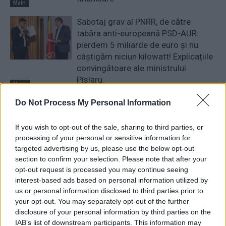
Main
Sabotaj grav al PNRR, de către
tabăra anti-europeană PSD-AUR:
pierdem 5 miliarde de euro și nu
câștigăm niciun kilowatt! Explicațiile
convingătoare ale ministrului
Pîslaru
News
A doua operațiune obscenă a
Do Not Process My Personal Information
DIICOT în această vară, după ”cazul
Pașca – Dumbrava”. Un fost
If you wish to opt-out of the sale, sharing to third parties, or
consilier al lui Băsescu a fost
processing of your personal or sensitive information for
targeted advertising by us, please use the below opt-out
percheziționat și...
News
section to confirm your selection. Please note that after your
opt-out request is processed you may continue seeing
interest-based ads based on personal information utilized by
1 COMENTARIU
us or personal information disclosed to third parties prior to
your opt-out. You may separately opt-out of the further
Jos PCR-PSD
marți, 1 iunie 2021 La 13.12
disclosure of your personal information by third parties on the
O fi greu de ghicit cui i-a dat Mafia pensiile cele
IAB’s list of downstream participants. This information may