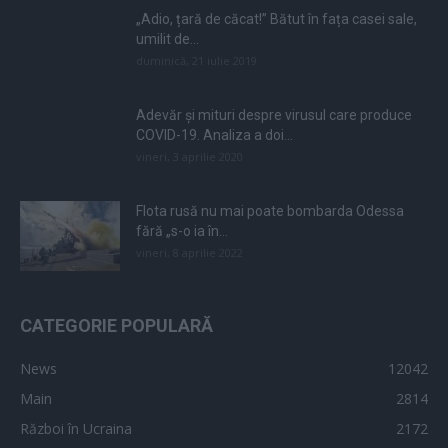
„Adio, țară de căcat!” Bătut în fața casei sale,
umilit de...
duminică, 21 iulie 2019
Adevăr și mituri despre virusul care produce
COVID-19. Analiza a doi...
vineri, 3 aprilie 2020
Flota rusă nu mai poate bombarda Odessa
fără „s-o ia în...
vineri, 8 aprilie 2022
CATEGORIE POPULARĂ
News
12042
Main
2814
Război în Ucraina
2172