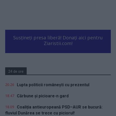
Susțineți presa liberă! Donați aici pentru
Ziaristii.com!
24 de ore
20.26
Lupta politicii românești cu prezentul
18.47
Cărbune și picioare-n gard
18.09
Coaliția antieuropeană PSD–AUR se bucură:
fluviul Dunărea se trece cu piciorul!