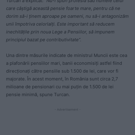
Turcan a explicat:
“Nu-i spun profesia sau numele celui
care câștigă această pensie foarte mare, pentru că ne
dorim să-i ținem aproape pe oameni, nu să-i antagonizăm
unii împotriva celorlalți. Este important să reducem
inechitățile prin noua Lege a Pensiilor, să impunem
principiul bazat pe contributivitate”.
Una dintre măsurile indicate de ministrul Muncii este cea
a plafonării pensiilor mari, banii economisiți astfel fiind
direcționați către pensiile sub 1.500 de lei, care vor fi
majorate. În acest moment, în România sunt circa 2,7
milioane de pensionari cu mai puțin de 1.500 de lei
pensie minimă, spune Turcan.
- Advertisement -