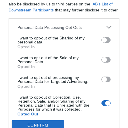
mai mari și de ce ? „Celor ce muncesc” sau
also be disclosed by us to third parties on the
IAB’s List of
Downstream Participants
that may further disclose it to other
„instituțiilor de forță” ?
third parties.
Răspundeți
Personal Data Processing Opt Outs
LĂSAȚI UN MESAJ
I want to opt-out of the Sharing of my
personal data.
Opted In
I want to opt-out of the Sale of my
Personal Data.
Opted In
I want to opt-out of processing my
Personal Data for Targeted Advertising.
Opted In
Comentariu:
I want to opt-out of Collection, Use,
Nu
Retention, Sale, and/or Sharing of my
Personal Data that Is Unrelated with the
Purposes for which it was collected.
Opted Out
Ema
CONFIRM