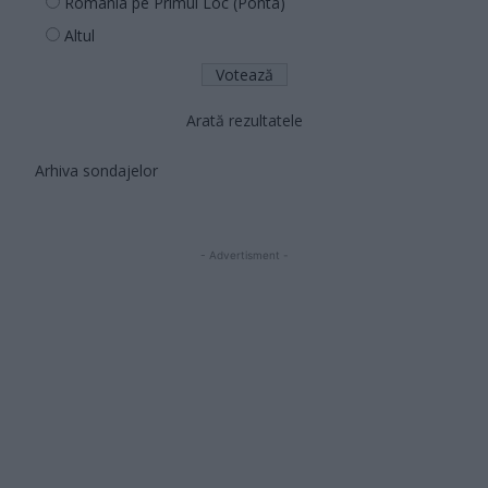
România pe Primul Loc (Ponta)
Altul
Arată rezultatele
Arhiva sondajelor
- Advertisment -