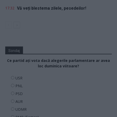
17.32
Vă veți blestema zilele, pesedeilor!
Sondaj
Ce partid ați vota dacă alegerile parlamentare ar avea
loc duminica viitoare?
USR
PNL
PSD
AUR
UDMR