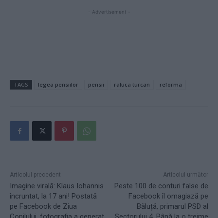
- Advertisement -
TAGS
legea pensiilor
pensii
raluca turcan
reforma
Articolul precedent
Articolul următor
Imagine virală: Klaus Iohannis
Peste 100 de conturi false de
încruntat, la 17 ani! Postată
Facebook îl omagiază pe
pe Facebook de Ziua
Băluță, primarul PSD al
Copilului, fotografia a generat
Sectorului 4. Până la o treime