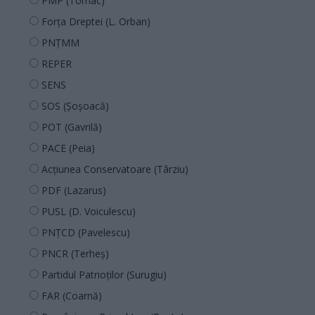
PMP (Tomac)
Forța Dreptei (L. Orban)
PNȚMM
REPER
SENS
SOS (Șoșoacă)
POT (Gavrilă)
PACE (Peia)
Acțiunea Conservatoare (Târziu)
PDF (Lazarus)
PUSL (D. Voiculescu)
PNȚCD (Pavelescu)
PNCR (Terheș)
Partidul Patrioților (Surugiu)
FAR (Coarnă)