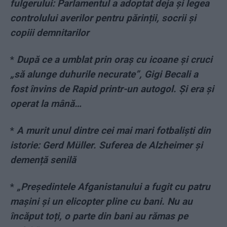
fulgerului: Parlamentul a adoptat deja și legea
controlului averilor pentru părinții, socrii și
copiii demnitarilor
*
După ce a umblat prin oraș cu icoane și cruci
„să alunge duhurile necurate”, Gigi Becali a
fost învins de Rapid printr-un autogol. Și era și
operat la mână…
*
A murit unul dintre cei mai mari fotbaliști din
istorie: Gerd Müller. Suferea de Alzheimer și
demență senilă
*
„Președintele Afganistanului a fugit cu patru
mașini și un elicopter pline cu bani. Nu au
încăput toți, o parte din bani au rămas pe