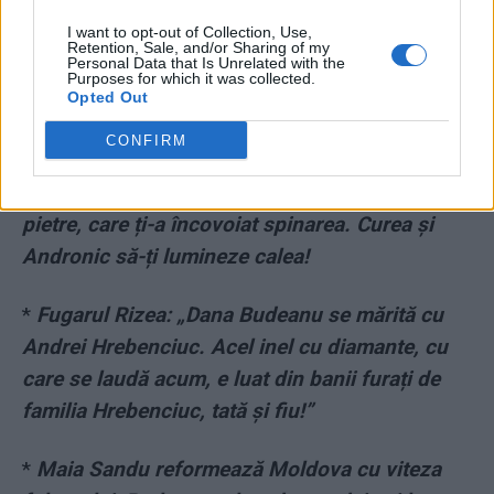
I want to opt-out of Collection, Use,
Retention, Sale, and/or Sharing of my
Personal Data that Is Unrelated with the
Purposes for which it was collected.
Opted Out
CONFIRM
*
Adio, Colonele! Te las cu rucsacul tău plin cu
pietre, care ți-a încovoiat spinarea. Curea și
Andronic să-ți lumineze calea!
*
Fugarul Rizea: „Dana Budeanu se mărită cu
Andrei Hrebenciuc. Acel inel cu diamante, cu
care se laudă acum, e luat din banii furați de
familia Hrebenciuc, tată și fiu!”
*
Maia Sandu reformează Moldova cu viteza