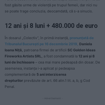
fost găsite urme de violență pe trupul femeii, dar nici nu
se poate trage concluzia, deocamdată, că s-a sinucis.
12 ani și 8 luni + 480.000 de euro
În dosarul „Colectiv”, în primă instanță,
pronunțată de
Tribunalul București pe 16 decembrie 2019,
Daniela
Ioana Niţă,
patroana firmei de artificii
SC Golden Ideas
Fireworks Artists SRL,
a fost condamnată la
12 ani şi 8
luni de închisoare
– cea mai mare pedeapsă din dosar. De
asemenea, instanța i-a aplicat și pedeapsa
complementară de
5 ani interzicerea
drepturilor
prevăzute de art. 66 alin.1 lit. a, b, g Cod
Penal.
- Advertisement -