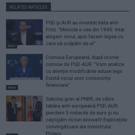
RELATED ARTICLES
PSD și AUR au inventat bâta anti-
Fritz. ”Metoda e cea din 1945: întâi
alegem omul, apoi facem legea cu
care să scăpăm de el”
Main
Comisia Europeană, după ororile
comise de PSD-AUR: ”Vom analiza
cu atenție modificările aduse legii.
Există riscul unor consecințe
financiare”
News
Sabotaj grav al PNRR, de către
tabăra anti-europeană PSD-AUR:
pierdem 5 miliarde de euro și nu
câștigăm niciun kilowatt! Explicațiile
convingătoare ale ministrului
Pîslaru