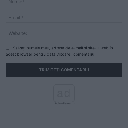
Ema
Web
Salvați numele meu, adresa de e-mail și site-ul web în
acest browser pentru data viitoare i comentariu.
ad
- Advertisment -