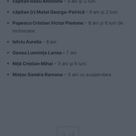
căpitan
Radu Antonina
– 9 ani și 2 luni
căpitan (r) Matei George-Petrică
– 9 ani și 2 luni
Popescu Cristian Victor Piedone
– 8 ani și 6 luni de
închisoare
Iofciu Aurelia
– 8 ani
Ganea Luminiţa Larisa –
7 ani
Niţă Cristian Mihai
– 3 ani și 6 luni
Moţoc Sandra Ramona
– 3 ani cu suspendare
ad