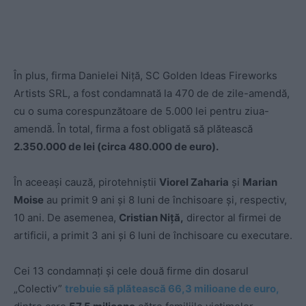
În plus, firma Danielei Niță, SC Golden Ideas Fireworks
Artists SRL, a fost condamnată la 470 de de zile-amendă,
cu o suma corespunzătoare de 5.000 lei pentru ziua-
amendă. În total, firma a fost obligată să plătească
2.350.000 de lei (circa 480.000 de euro).
În aceeași cauză, pirotehniştii
Viorel Zaharia
şi
Marian
Moise
au primit 9 ani şi 8 luni de închisoare şi, respectiv,
10 ani. De asemenea,
Cristian Niţă,
director al firmei de
artificii, a primit 3 ani şi 6 luni de închisoare cu executare.
Cei 13 condamnați și cele două firme din dosarul
„Colectiv”
trebuie să plătească 66,3 milioane de euro,