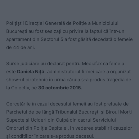
Polițiștii Direcției Generală de Poliţie a Municipiului
București au fost sesizați cu privire la faptul că într-un
apartament din Sectorul 5 a fost găsită decedată o femeie
de 44 de ani.
Surse judiciare au declarat pentru Mediafax că femeia
este
Daniela Niță,
administratorul firmei care a organizat
show-ul pirotehnic în urma căruia s-a produs tragedia de
la Colectiv, pe
30 octombrie 2015.
Cercetările în cazul decesului femeii au fost preluate de
Parchetul de pe lângă Tribunalul București și Biroul Morți
Supecte și Ucideri din Culpă din cadrul Serviciului
Omoruri din Poliția Capitalei, în vederea stabilirii cauzelor
și condițiilor în care s-a produs decesul.