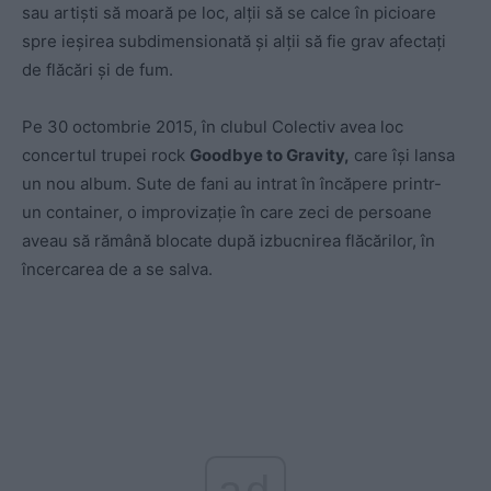
sau artiști să moară pe loc, alții să se calce în picioare
spre ieșirea subdimensionată și alții să fie grav afectați
de flăcări și de fum.
Pe 30 octombrie 2015, în clubul Colectiv avea loc
concertul trupei rock
Goodbye to Gravity,
care își lansa
un nou album. Sute de fani au intrat în încăpere printr-
un container, o improvizație în care zeci de persoane
aveau să rămână blocate după izbucnirea flăcărilor, în
încercarea de a se salva.
ad