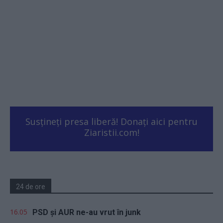
Susțineți presa liberă! Donați aici pentru
Ziaristii.com!
24 de ore
16.05
PSD și AUR ne-au vrut în junk