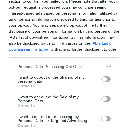
*
Iurie Roșca, agent KGB și propagandist-șef al
section to confirm your selection. Please note that after your
opt-out request is processed you may continue seeing
Sputnik în Basarabia – 3 ani interdicție de
interest-based ads based on personal information utilized by
intrare în România! A fost întors de la Vama
us or personal information disclosed to third parties prior to
Albița
your opt-out. You may separately opt-out of the further
disclosure of your personal information by third parties on the
IAB’s list of downstream participants. This information may
*
Fostul șef al ANI, Horia Georgescu, se
also be disclosed by us to third parties on the
IAB’s List of
distrează pe un yacht de lux, cu șampanie
Downstream Participants
that may further disclose it to other
third parties.
scumpă, pe Coasta de Azur. Dezvăluirile
fugarului Rizea
Personal Data Processing Opt Outs
I want to opt-out of the Sharing of my
personal data.
Opted In
I want to opt-out of the Sale of my
Personal Data.
Opted In
ad
I want to opt-out of processing my
Personal Data for Targeted Advertising.
Opted In