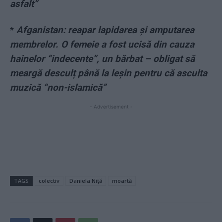
asfalt”
*
Afganistan: reapar lapidarea și amputarea
membrelor. O femeie a fost ucisă din cauza
hainelor “indecente”, un bărbat – obligat să
meargă desculț până la leșin pentru că asculta
muzică “non-islamică”
- Advertisement -
TAGS
colectiv
Daniela Niță
moartă