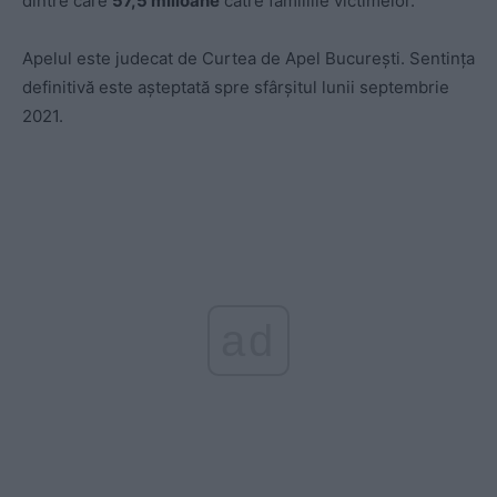
dintre care
57,5 milioane
către familiile victimelor.
Apelul este judecat de Curtea de Apel București. Sentința
definitivă este așteptată spre sfârșitul lunii septembrie
2021.
ad