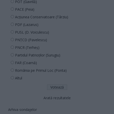
POT (Gavrilă)
PACE (Peia)
Acțiunea Conservatoare (Târziu)
PDF (Lazarus)
PUSL (D. Voiculescu)
PNȚCD (Pavelescu)
PNCR (Terheș)
Partidul Patrioților (Surugiu)
FAR (Coarnă)
România pe Primul Loc (Ponta)
Altul
Arată rezultatele
Arhiva sondajelor