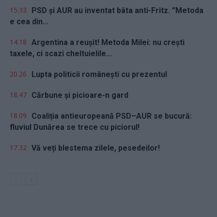
15.33
PSD și AUR au inventat bâta anti-Fritz. ”Metoda
e cea din...
14.18
Argentina a reușit! Metoda Milei: nu crești
taxele, ci scazi cheltuielile...
20.26
Lupta politicii românești cu prezentul
18.47
Cărbune și picioare-n gard
18.09
Coaliția antieuropeană PSD–AUR se bucură:
fluviul Dunărea se trece cu piciorul!
17.32
Vă veți blestema zilele, pesedeilor!