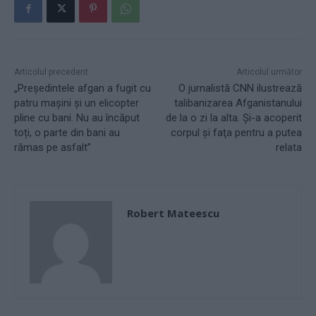
Articolul precedent
Articolul următor
„Președintele afgan a fugit cu
O jurnalistă CNN ilustrează
patru mașini și un elicopter
talibanizarea Afganistanului
pline cu bani. Nu au încăput
de la o zi la alta. Și-a acoperit
toți, o parte din bani au
corpul și faţa pentru a putea
rămas pe asfalt”
relata
Robert Mateescu