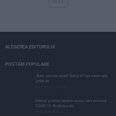
ALEGEREA EDITORULUI
POSTĂRI POPULARE
„Adio, țară de căcat!” Bătut în fața casei sale,
umilit de...
duminică, 21 iulie 2019
Adevăr și mituri despre virusul care produce
COVID-19. Analiza a doi...
vineri, 3 aprilie 2020