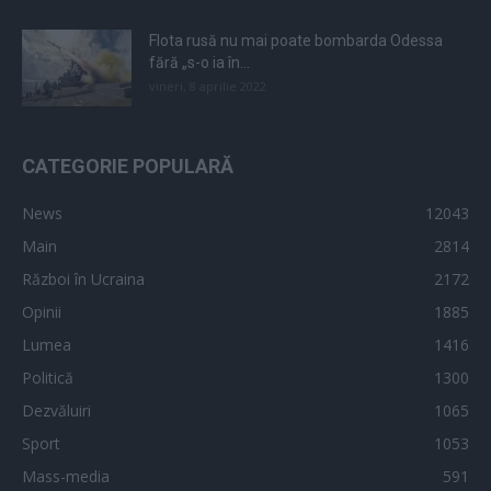
Flota rusă nu mai poate bombarda Odessa
fără „s-o ia în...
vineri, 8 aprilie 2022
CATEGORIE POPULARĂ
News
12043
Main
2814
Război în Ucraina
2172
Opinii
1885
Lumea
1416
Politică
1300
Dezvăluiri
1065
Sport
1053
Mass-media
591