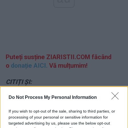
Puteți susține ZIARISTII.COM făcând
o
donație AICI.
Vă mulțumim!
CITIȚI ȘI:
*
Ceas de 21.000 de dolari la mâna cu care
Do Not Process My Personal Information
Tudorache-Diamant strânge semnături pentru
If you wish to opt-out of the sale, sharing to third parties, or
demiterea lui Clotilde Armand!
processing of your personal or sensitive information for
targeted advertising by us, please use the below opt-out