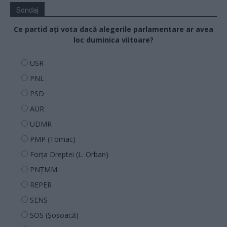
Sondaj
Ce partid ați vota dacă alegerile parlamentare ar avea
loc duminica viitoare?
USR
PNL
PSD
AUR
UDMR
PMP (Tomac)
Forța Dreptei (L. Orban)
PNȚMM
REPER
SENS
SOS (Șoșoacă)