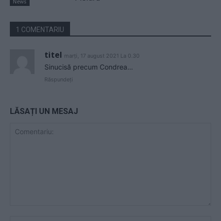
News
1 COMENTARIU
titel
marți, 17 august 2021 La 0.30
Sinucisă precum Condrea…
Răspundeți
LĂSAȚI UN MESAJ
Comentariu:
Nu