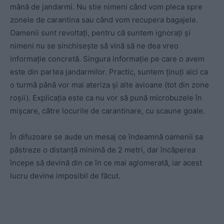
mână de jandarmi. Nu stie nimeni când vom pleca spre
zonele de carantina sau când vom recupera bagajele.
Oamenii sunt revoltați, pentru că suntem ignorați și
nimeni nu se sinchisește să vină să ne dea vreo
informație concretă. Singura informație pe care o avem
este din partea jandarmilor. Practic, suntem ținuți aici ca
o turmă până vor mai ateriza și alte avioane (tot din zone
roșii). Explicația este ca nu vor să pună microbuzele în
mișcare, către locurile de carantinare, cu scaune goale.
În difuzoare se aude un mesaj ce îndeamnă oamenii sa
păstreze o distanță minimă de 2 metri, dar încăperea
începe să devină din ce în ce mai aglomerată, iar acest
lucru devine imposibil de făcut.