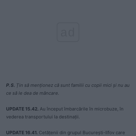
ad
P. S.
Țin să menționez că sunt familii cu copii mici și nu au
ce să le dea de mâncare.
UPDATE 15.42.
Au început îmbarcările în microbuze, în
vederea transportului la destinații.
UPDATE 16.41.
Cetățenii din grupul București-Ilfov care