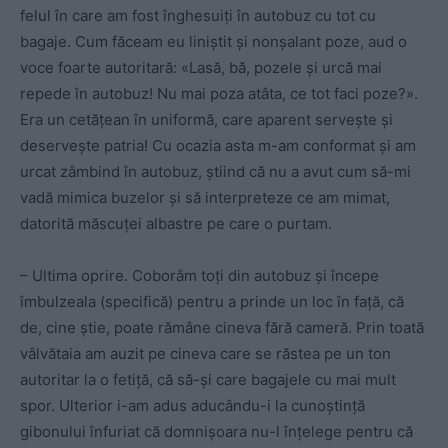
felul în care am fost înghesuiți în autobuz cu tot cu
bagaje. Cum făceam eu liniștit și nonșalant poze, aud o
voce foarte autoritară: «Lasă, bă, pozele și urcă mai
repede în autobuz! Nu mai poza atâta, ce tot faci poze?».
Era un cetățean în uniformă, care aparent servește și
deservește patria! Cu ocazia asta m-am conformat și am
urcat zâmbind în autobuz, știind că nu a avut cum să-mi
vadă mimica buzelor și să interpreteze ce am mimat,
datorită măscuței albastre pe care o purtam.
– Ultima oprire. Coborâm toți din autobuz și începe
îmbulzeala (specifică) pentru a prinde un loc în față, că
de, cine știe, poate rămâne cineva fără cameră. Prin toată
vâlvătaia am auzit pe cineva care se răstea pe un ton
autoritar la o fetiță, că să-și care bagajele cu mai mult
spor. Ulterior i-am adus aducându-i la cunoștință
gibonului înfuriat că domnișoara nu-l înțelege pentru că