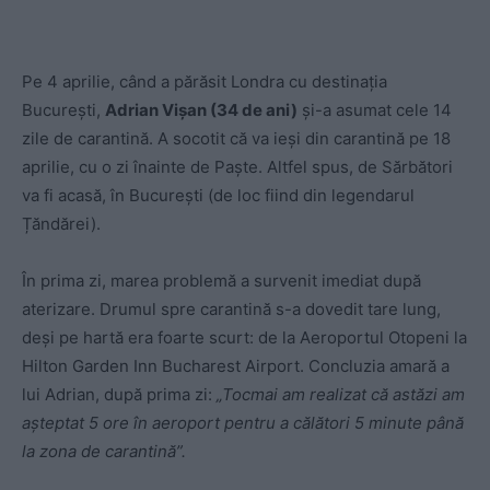
Pe 4 aprilie, când a părăsit Londra cu destinația
București,
Adrian Vișan (34 de ani)
și-a asumat cele 14
zile de carantină. A socotit că va ieși din carantină pe 18
aprilie, cu o zi înainte de Paște. Altfel spus, de Sărbători
va fi acasă, în București (de loc fiind din legendarul
Țăndărei).
În prima zi, marea problemă a survenit imediat după
aterizare. Drumul spre carantină s-a dovedit tare lung,
deși pe hartă era foarte scurt: de la Aeroportul Otopeni la
Hilton Garden Inn Bucharest Airport. Concluzia amară a
lui Adrian, după prima zi:
„Tocmai am realizat că astăzi am
așteptat 5 ore în aeroport pentru a călători 5 minute până
la zona de carantină”.