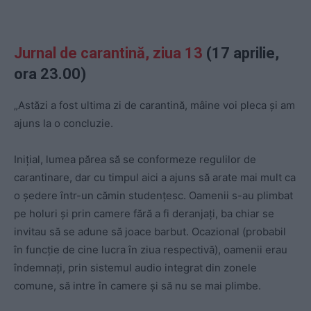
Jurnal de carantină, ziua 13
(17 aprilie,
ora 23.00)
„Astăzi a fost ultima zi de carantină, mâine voi pleca și am
ajuns la o concluzie.
Inițial, lumea părea să se conformeze regulilor de
carantinare, dar cu timpul aici a ajuns să arate mai mult ca
o ședere într-un cămin studențesc. Oamenii s-au plimbat
pe holuri și prin camere fără a fi deranjați, ba chiar se
invitau să se adune să joace barbut. Ocazional (probabil
în funcție de cine lucra în ziua respectivă), oamenii erau
îndemnați, prin sistem
ul audio integrat din zonele
comune, să intre în camere și să nu se mai plimbe.