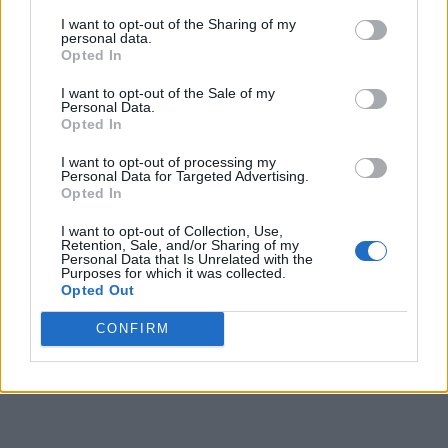
Iohannis îi bagă pe
I want to opt-out of the Sharing of my
personal data.
bătrâni în case ca să-i
Opted In
I want to opt-out of the Sale of my
omoare, lăsându-i
Personal Data.
Opted In
fără vitamina D de la
I want to opt-out of processing my
Personal Data for Targeted Advertising.
Opted In
soare! E aliat cu Bill
I want to opt-out of Collection, Use,
Retention, Sale, and/or Sharing of my
Gates, care vrea să
Personal Data that Is Unrelated with the
Purposes for which it was collected.
Opted Out
acopere soarele!
CONFIRM