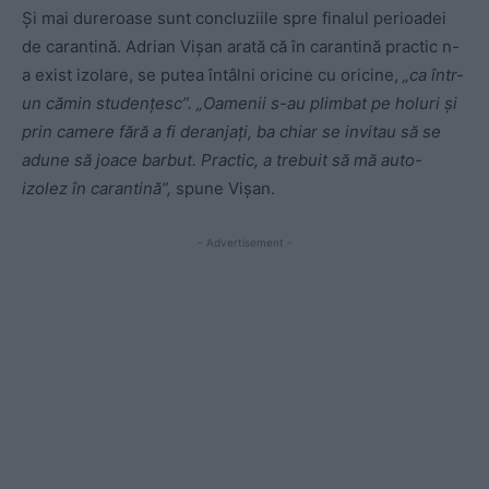
Și mai dureroase sunt concluziile spre finalul perioadei
de carantină. Adrian Vișan arată că în carantină practic n-
a exist izolare, se putea întâlni oricine cu oricine,
„ca într-
un cămin studențesc”. „Oamenii s-au plimbat pe holuri și
prin camere fără a fi deranjați, ba chiar se invitau să se
adune să joace barbut. Practic, a trebuit să mă auto-
izolez în carantină”,
spune Vișan.
- Advertisement -