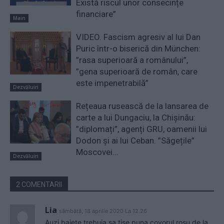
Există riscul unor consecințe
financiare”
Main
VIDEO. Fascism agresiv al lui Dan
Puric într-o biserică din München:
”rasa superioară a românului”,
”gena superioară de român, care
este impenetrabilă”
Dezvăluiri
Rețeaua rusească de la lansarea de
carte a lui Dungaciu, la Chișinău:
”diplomați”, agenți GRU, oamenii lui
Dodon și ai lui Ceban. ”Săgețile”
Moscovei...
Dezvăluiri
2 COMENTARII
Lia
sâmbătă, 18 aprilie 2020 La 12.26
Auzi baiete,trebuia sa tise puna covorul rosu de la