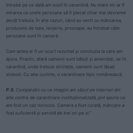
întrebe pe ce dată am sosit în carantină. Nu mare mi-ar fi
mirarea ca unele persoane să fi plecat chiar mai devreme
decât trebuia. În alte cazuri, când au venit cu mâncarea,
produsele de baie, lenjerie, prosoape, au întrebat câte
persoane sunt în cameră.
Cam astea ar fi un scurt rezumat și concluzia la care am
ajuns. Practic, afară oamenii sunt bătuți și amendați, iar în
carantină, unde trebuie strictețe, oamenii sunt lăsați
slobozi. Cu alte cuvinte, o carantinare tipic românească.
P. S.
Comparativ cu ce imagini am văzut pe internet din
alte centre de carantinare instituționalizată, pot spune ca
am fost un caz norocos. Camera a fost curată, mâncare a
fost suficientă și servită de trei ori pe zi.”