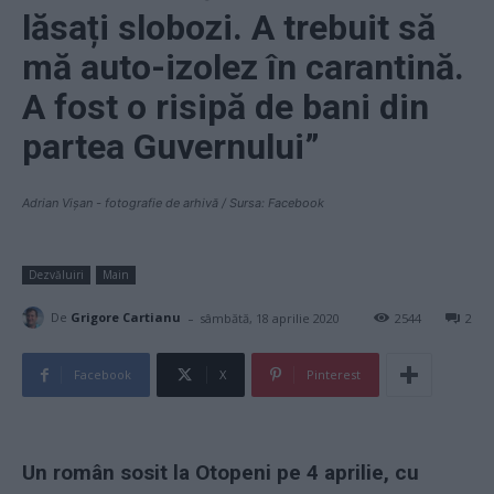
lăsați slobozi. A trebuit să
mă auto-izolez în carantină.
A fost o risipă de bani din
partea Guvernului”
Adrian Vișan - fotografie de arhivă / Sursa: Facebook
Dezvăluiri
Main
-
De
Grigore Cartianu
sâmbătă, 18 aprilie 2020
2544
2
Facebook
X
Pinterest
Un român sosit la Otopeni pe 4 aprilie, cu