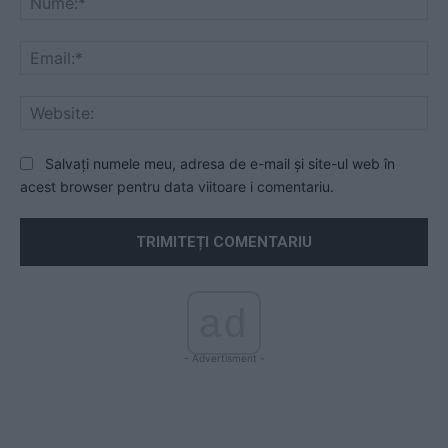
Ema
Web
Salvați numele meu, adresa de e-mail și site-ul web în
acest browser pentru data viitoare i comentariu.
ad
- Advertisment -