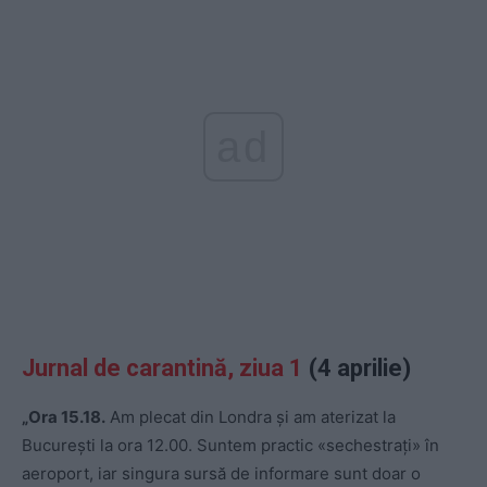
ad
Jurnal de carantină, ziua 1
(4 aprilie)
„Ora 15.18.
Am plecat din Londra și am aterizat la
București la ora 12.00. Suntem practic «sechestrați» în
aeroport, iar singura sursă de informare sunt doar o