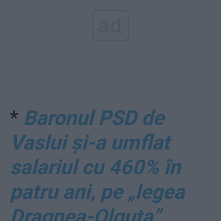
ad
*
Baronul PSD de
Vaslui și-a umflat
salariul cu 460% în
patru ani, pe „legea
Dragnea-Olguța”.