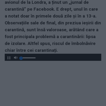
avionul de la Londra, a ținut un „jurnal de
carantină” pe Facebook. E drept, unul în care
a notat doar în primele două zile și în a 13-a.
Observațiile sale de final, din preziua ieșirii din
carantină, sunt însă valoroase, arătând care a
fost principala problemă a carantinării: lipsa
de izolare. Altfel spus, riscul de îmbolnăvire
chiar între cei carantinați.