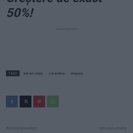
50%!
- Advertisement -
TAGS
adrian vișan
carantina
otopeni
Articolul precedent
Articolul următor