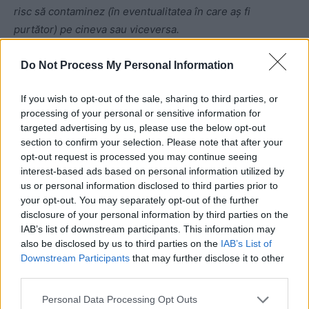
risc să contaminez (în eventualitatea în care aș fi
purtător) pe cineva sau viceversa.
UPDATE 20.20.
O ultimă remarcă: tocmai am realizat că
Do Not Process My Personal Information
astăzi am așteptat 5 ore în aeroport pentru a călători 5
If you wish to opt-out of the sale, sharing to third parties, or
minute până la zona de carantină”.
processing of your personal or sensitive information for
targeted advertising by us, please use the below opt-out
section to confirm your selection. Please note that after your
Puteți susține ZIARISTII.COM făcând o
donație
opt-out request is processed you may continue seeing
interest-based ads based on personal information utilized by
AICI.
Vă mulțumim!
us or personal information disclosed to third parties prior to
your opt-out. You may separately opt-out of the further
CITIȚI ȘI:
disclosure of your personal information by third parties on the
IAB’s list of downstream participants. This information may
*
VIDEO. Radu
also be disclosed by us to third parties on the
IAB’s List of
Downstream Participants
that may further disclose it to other
third parties.
Moraru, delir în serial:
Personal Data Processing Opt Outs