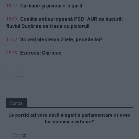
18.47
Cărbune și picioare-n gard
18.09
Coaliția antieuropeană PSD–AUR se bucură:
fluviul Dunărea se trece cu piciorul!
17.32
Vă veți blestema zilele, pesedeilor!
08.38
Escrocul Chirieac
Sondaj
Ce partid ați vota dacă alegerile parlamentare ar avea
loc duminica viitoare?
USR