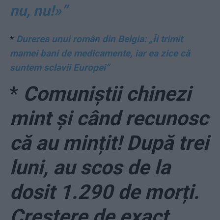
nu, nu!»”
*
Durerea unui român din Belgia: „Îi trimit
mamei bani de medicamente, iar ea zice că
suntem sclavii Europei”
*
Comuniștii chinezi
mint și când recunosc
că au mințit! După trei
luni, au scos de la
dosit 1.290 de morți.
Creștere de exact