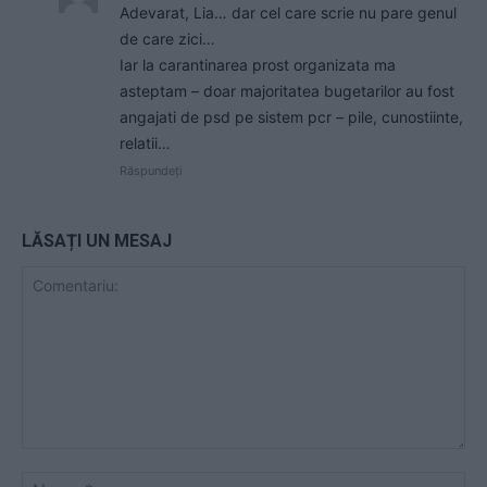
Adevarat, Lia… dar cel care scrie nu pare genul
de care zici…
Iar la carantinarea prost organizata ma
asteptam – doar majoritatea bugetarilor au fost
angajati de psd pe sistem pcr – pile, cunostiinte,
relatii…
Răspundeți
LĂSAȚI UN MESAJ
Comentariu:
Nu