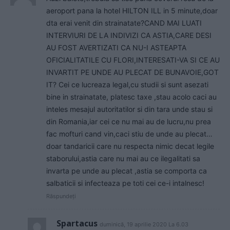
aeroport pana la hotel HILTON ILL in 5 minute,doar
dta erai venit din strainatate?CAND MAI LUATI
INTERVIURI DE LA INDIVIZI CA ASTIA,CARE DESI
AU FOST AVERTIZATI CA NU-I ASTEAPTA
OFICIALITATILE CU FLORI,INTERESATI-VA SI CE AU
INVARTIT PE UNDE AU PLECAT DE BUNAVOIE,GOT
IT? Cei ce lucreaza legal,cu studii si sunt asezati
bine in strainatate, platesc taxe ,stau acolo caci au
inteles mesajul autoritatilor si din tara unde stau si
din Romania,iar cei ce nu mai au de lucru,nu prea
fac mofturi cand vin,caci stiu de unde au plecat…
doar tandaricii care nu respecta nimic decat legile
staborului,astia care nu mai au ce ilegalitati sa
invarta pe unde au plecat ,astia se comporta ca
salbaticii si infecteaza pe toti cei ce-i intalnesc!
Răspundeți
Spartacus
duminică, 19 aprilie 2020 La 6.03