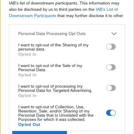
IAB’s list of downstream participants. This information may
also be disclosed by us to third parties on the
IAB’s List of
Redacţia
Downstream Participants
that may further disclose it to other
third parties.
Personal Data Processing Opt Outs
I want to opt-out of the Sharing of my
personal data.
Opted In
I want to opt-out of the Sale of my
RELATED ARTICLES
Personal Data.
Opted In
VIDEO. Fascism agresiv al lui Dan
I want to opt-out of processing my
Puric într-o biserică din München:
Personal Data for Targeted Advertising.
”rasa superioară a românului”,
Opted In
”gena superioară de român, care
I want to opt-out of Collection, Use,
este impenetrabilă”
Retention, Sale, and/or Sharing of my
Dezvăluiri
Personal Data that Is Unrelated with the
Purposes for which it was collected.
Rețeaua rusească de la lansarea de
Opted Out
carte a lui Dungaciu, la Chișinău: