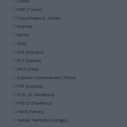
UDMR
PMP (Tomac)
Forța Dreptei (L. Orban)
PNȚMM
REPER
SENS
SOS (Șoșoacă)
POT (Gavrilă)
PACE (Peia)
Acțiunea Conservatoare (Târziu)
PDF (Lazarus)
PUSL (D. Voiculescu)
PNȚCD (Pavelescu)
PNCR (Terheș)
Partidul Patrioților (Surugiu)