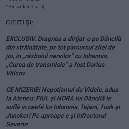
* Fincantieri (Italia).
CITIȚI ȘI:
EXCLUSIV. Dragnea a dirijat-o pe Dăncilă
din străinătate, pe tot parcursul zilei de
joi, în „războiul nervilor” cu Iohannis.
„Curea de transmisie” a fost Darius
Vâlcov
CE MIZERIE! Nepotismul de Videle, adus
la Ateneu: FIUL şi NORA lui Dăncilă le
suflă în ceafă lui Iohannis, Tajani, Tusk şi
Juncker! Pe aproape e şi infractorul
Severin