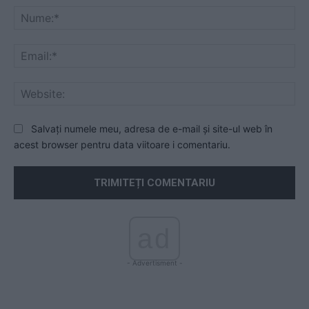
Nu
Ema
Web
Salvați numele meu, adresa de e-mail și site-ul web în
acest browser pentru data viitoare i comentariu.
ad
- Advertisment -