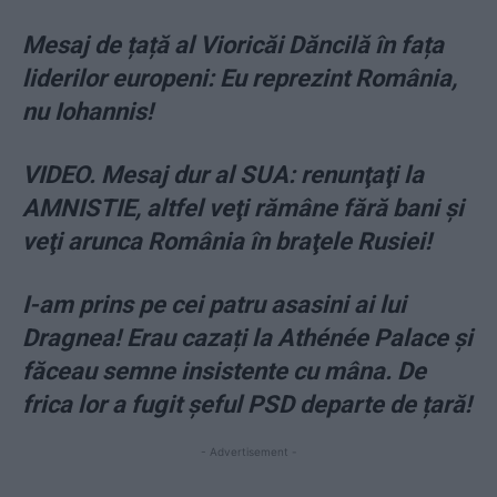
Mesaj de țață al Vioricăi Dăncilă în fața
liderilor europeni: Eu reprezint România,
nu Iohannis!
VIDEO. Mesaj dur al SUA: renunţaţi la
AMNISTIE, altfel veţi rămâne fără bani şi
veţi arunca România în braţele Rusiei!
I-am prins pe cei patru asasini ai lui
Dragnea! Erau cazați la Athénée Palace şi
făceau semne insistente cu mâna. De
frica lor a fugit şeful PSD departe de țară!
- Advertisement -