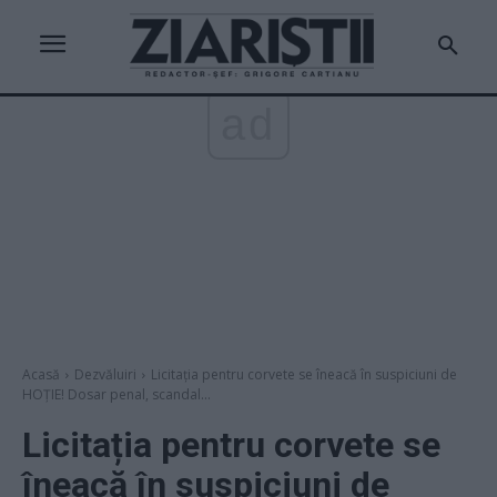
ad
Acasă
Dezvăluiri
Licitația pentru corvete se îneacă în suspiciuni de
HOȚIE! Dosar penal, scandal...
Licitația pentru corvete se
îneacă în suspiciuni de