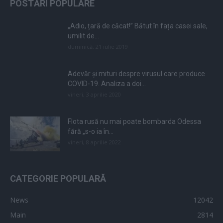
POSTĂRI POPULARE
„Adio, țară de căcat!” Bătut în fața casei sale,
umilit de...
duminică, 21 iulie 2019
Adevăr și mituri despre virusul care produce
COVID-19. Analiza a doi...
vineri, 3 aprilie 2020
Flota rusă nu mai poate bombarda Odessa
fără „s-o ia în...
vineri, 8 aprilie 2022
CATEGORIE POPULARĂ
News
12042
Main
2814