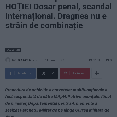
HOȚIE! Dosar penal, scandal
internațional. Dragnea nu e
străin de combinație
Dezvăluiri
-
De
Redacţia
vineri, 11 ianuarie 2019
2168
0
Facebook
X
Pinterest
Procedura de achiziție a corvetelor multifuncționale a
fost suspendată de către MApN
.
Potrivit anunțului făcut
de minister, Departamentul pentru Armamente a
sesizat Parchetul Militar de pe lângă Curtea Militară de
Apel.