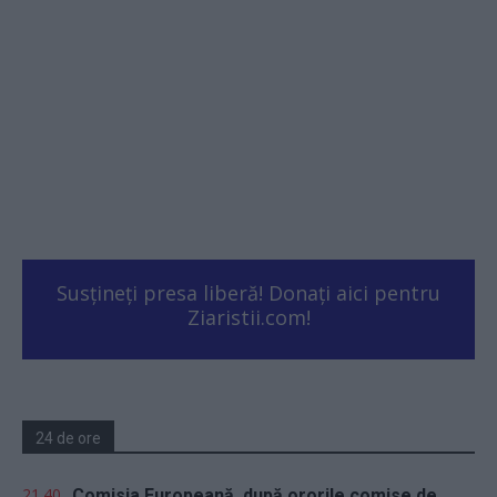
Susțineți presa liberă! Donați aici pentru
Ziaristii.com!
24 de ore
21.40
Comisia Europeană, după ororile comise de