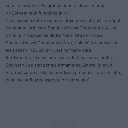
ceea ce priveşte Programul de înzestrare esențial
<<Corvetă multifuncțională>>”.
* „La această dată, există un litigiu pe rolul Curţii de Apel
Constanţa, prin care Şantierul Naval Constanţa S.A., ca
parte la <<Asocierea dintre Naval Grup Franţa şi
Şantierul Naval Constanţa S.A.>>, solicită <<anularea în
tot a HG nr. 48 / 2018>>, act normativ care
fundamentează derularea procedurii mai sus amintite.
Secretarul de stat pentru Armamente, Andrei Ignat, a
informat cu privire lasuspendarea procedurii de achiziţie,
până la clarificarea aspectelor semnalate”.