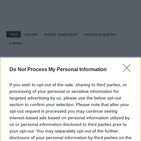
TAGS
corvete
licitație suspendată
ministerul apărării
scandal
Do Not Process My Personal Information
If you wish to opt-out of the sale, sharing to third parties, or
processing of your personal or sensitive information for
targeted advertising by us, please use the below opt-out
Articolul precedent
Articolul următor
section to confirm your selection. Please note that after your
VIDEO. Simfonia #Rezist.
Tolontan: ” Dacă România are
opt-out request is processed you may continue seeing
Cum a „concertat” Dan
doar șansa Stelei de la Sevilla
interest-based ads based on personal information utilized by
Grigore peste drum de
înseamnă că nu stăm deloc
us or personal information disclosed to third parties prior to
Ateneu, lângă Mihai Şora
bine”
your opt-out. You may separately opt-out of the further
disclosure of your personal information by third parties on the