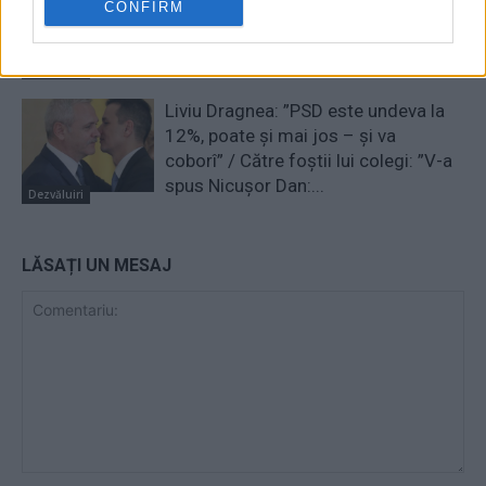
CONFIRM
”diplomați”, agenți GRU, oamenii lui
Dodon și ai lui Ceban. ”Săgețile”
Moscovei...
Dezvăluiri
Liviu Dragnea: ”PSD este undeva la
12%, poate și mai jos – și va
coborî” / Către foștii lui colegi: ”V-a
spus Nicușor Dan:...
Dezvăluiri
LĂSAȚI UN MESAJ
Comentariu: