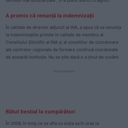
sensibil mai substanțiale”, s-a plâns atunci Drăghici.
A promis că renunță la indemnizații
În calitate de director adjunct al INA, a spus că va renunța
la indemnizațiile primite în calitate de membru al
Consiliului Științific al INA și al consiliilor de coordonare
ale centrelor regionale de formare continuă coordonate
de această instituție. Nu se știe dacă s-a ținut de cuvânt.
- Advertisement -
Bătut bestial la cumpărături
În 2006, în timp ce se afla cu soția sa în oraș la