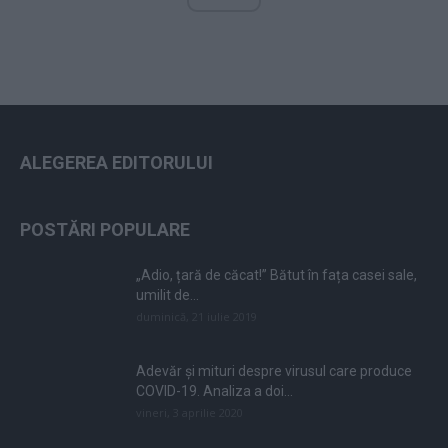
ALEGEREA EDITORULUI
POSTĂRI POPULARE
„Adio, țară de căcat!” Bătut în fața casei sale,
umilit de...
duminică, 21 iulie 2019
Adevăr și mituri despre virusul care produce
COVID-19. Analiza a doi...
vineri, 3 aprilie 2020