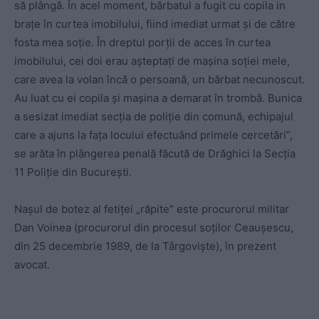
să plângă. În acel moment, bărbatul a fugit cu copila in
brațe în curtea imobilului, fiind imediat urmat și de către
fosta mea soție. În dreptul porții de acces în curtea
imobilului, cei doi erau așteptați de mașina soției mele,
care avea la volan încă o persoană, un bărbat necunoscut.
Au luat cu ei copila și mașina a demarat în trombă. Bunica
a sesizat imediat secția de poliție din comună, echipajul
care a ajuns la fața locului efectuând primele cercetări”,
se arăta în plângerea penală făcută de Drăghici la Secția
11 Poliție din București.
Nașul de botez al fetiței „răpite” este procurorul militar
Dan Voinea (procurorul din procesul soților Ceaușescu,
din 25 decembrie 1989, de la Târgoviște), în prezent
avocat.