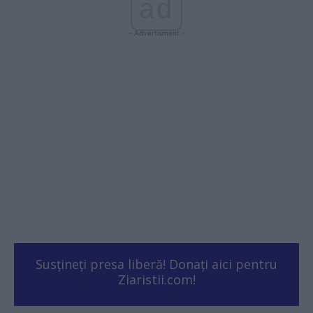
ad
- Advertisment -
Susțineți presa liberă! Donați aici pentru
Ziaristii.com!