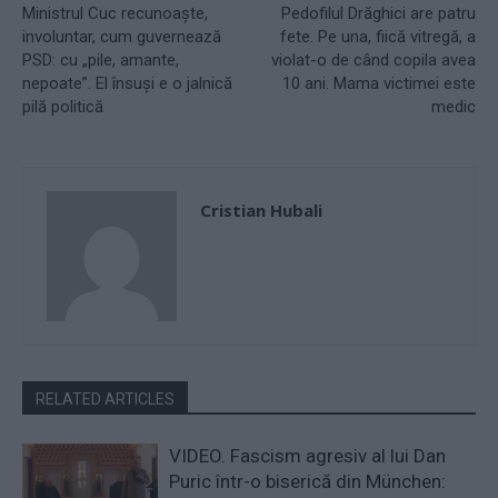
Ministrul Cuc recunoaște,
Pedofilul Drăghici are patru
involuntar, cum guvernează
fete. Pe una, fiică vitregă, a
PSD: cu „pile, amante,
violat-o de când copila avea
nepoate”. El însuși e o jalnică
10 ani. Mama victimei este
pilă politică
medic
Cristian Hubali
RELATED ARTICLES
VIDEO. Fascism agresiv al lui Dan
Puric într-o biserică din München: