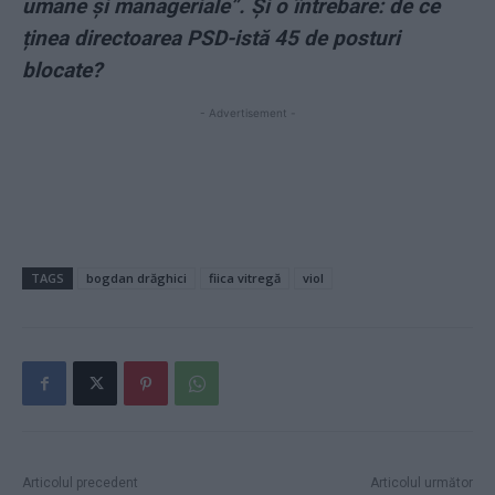
umane și manageriale”. Și o întrebare: de ce
ținea directoarea PSD-istă 45 de posturi
blocate?
- Advertisement -
TAGS
bogdan drăghici
fiica vitregă
viol
Articolul precedent
Articolul următor