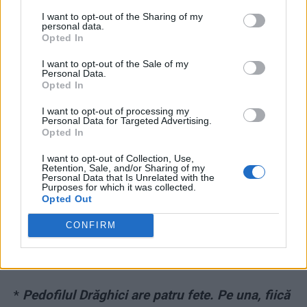
Angela Popa, fosta soție a lui Drăghici, și-a anulat toate
I want to opt-out of the Sharing of my
consultațiile pe care le avea programate la Spitalul CFR
personal data.
din București. Și-a luat concediu pentru trei zile, urmând
Opted In
să ajungă la serviciu luni, 26 august. „Îmi pare rău de
I want to opt-out of the Sale of my
Angela. E medic oftalmolog la noi. N-au fost probleme
Personal Data.
Opted In
până ieri. A venit brusc la spital și și-a depus o cerere de
concediu medical. Nu ne-a spus nimic în plus. Știu că
I want to opt-out of processing my
Personal Data for Targeted Advertising.
avea probleme mai demult în familie. Fetița era crescută
Opted In
de tatăl ei” (adică de Drăghici), ne-a declarat unul din
I want to opt-out of Collection, Use,
medicii de la Spitalul CFR.
Retention, Sale, and/or Sharing of my
Personal Data that Is Unrelated with the
Purposes for which it was collected.
Donați
AICI
pentru a susține proiectul
Opted Out
ZIARISTII.COM!
CONFIRM
CITIŢI ŞI:
*
Pedofilul Drăghici are patru fete. Pe una, fiică