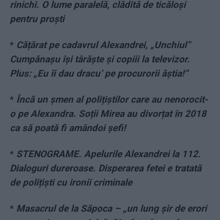
rinichi. O lume paralelă, clădită de ticăloși
pentru proști
*
Cățărat pe cadavrul Alexandrei, „Unchiul”
Cumpănașu își târăște și copiii la televizor.
Plus: „Eu îi dau dracu’ pe procurorii ăștia!”
*
Încă un șmen al polițiștilor care au nenorocit-
o pe Alexandra. Soții Mirea au divorțat în 2018
ca să poată fi amândoi șefi!
*
STENOGRAME. Apelurile Alexandrei la 112.
Dialoguri dureroase. Disperarea fetei e tratată
de polițiști cu ironii criminale
*
Masacrul de la Săpoca – „un lung șir de erori