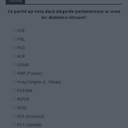
Sondaj
Ce partid ați vota dacă alegerile parlamentare ar avea
loc duminica viitoare?
USR
PNL
PSD
AUR
UDMR
PMP (Tomac)
Forța Dreptei (L. Orban)
PNȚMM
REPER
SENS
SOS (Șoșoacă)
POT (Gavrilă)