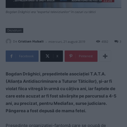
Bogdan Drăghici era "expertul televiziunilor" în cazuri cu tătici
Dezvăluiri
-
De
Cristian Hubali
miercuri, 21 august 2019
4592
3
Facebook
X
Pinterest
Bogdan Drăghici, președintele asociației T.A.T.A.
(Alianţa Antidiscriminare a Tuturor Tăticilor), și-ar fi
violat fiica vitregă în urmă cu câțiva ani, iar faptele de
care este acuzat ar fi fost săvârșite pe parcursul a 4-5
ani, au precizat, pentru Mediafax, surse judiciare.
Pângerea a fost depusă de mama fetei.
Președinte organizației-fantomă care se ocupă de