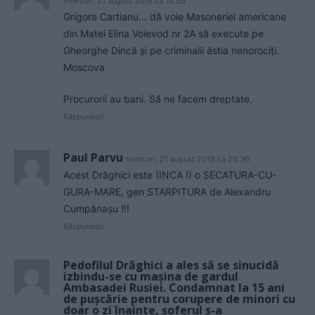
miercuri, 21 august 2019 La 14.59
Grigore Cartianu… dă voie Masoneriei americane
din Matei Elina Voievod nr 2A să execute pe
Gheorghe Dincă și pe criminalii ăstia nenorociți.
Moscova
Procurorii au bani. Să ne facem dreptate.
Răspundeți
Paul Parvu
miercuri, 21 august 2019 La 20.36
Acest Drăghici este (INCA !) o SECATURA-CU-
GURA-MARE, gen STARPITURA de Alexandru
Cumpănașu !!!
Răspundeți
Pedofilul Drăghici a ales să se sinucidă
izbindu-se cu mașina de gardul
Ambasadei Rusiei. Condamnat la 15 ani
de pușcărie pentru corupere de minori cu
doar o zi înainte, șoferul s-a