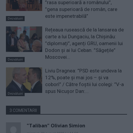
”rasa superioară a românului”,
”gena superioară de român, care
este impenetrabilă”
Dezvăluiri
Rețeaua rusească de la lansarea de
carte a lui Dungaciu, la Chișinău:
”diplomați”, agenți GRU, oamenii lui
Dodon și ai lui Ceban. ”Săgețile”
Moscovei...
Dezvăluiri
Liviu Dragnea: ”PSD este undeva la
12%, poate și mai jos – și va
coborî” / Către foștii lui colegi: ”V-a
spus Nicușor Dan:...
Dezvăluiri
3 COMENTARII
"Taliban" Olivian Simion