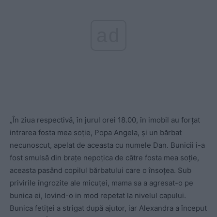
ad
„În ziua respectivă, în jurul orei 18.00, în imobil au forțat
intrarea fosta mea soție, Popa Angela, și un bărbat
necunoscut, apelat de aceasta cu numele Dan. Bunicii i-a
fost smulsă din brațe nepoțica de către fosta mea soție,
aceasta pasând copilul bărbatului care o însoțea. Sub
privirile îngrozite ale micuței, mama sa a agresat-o pe
bunica ei, lovind-o in mod repetat la nivelul capului.
Bunica fetiței a strigat după ajutor, iar Alexandra a început