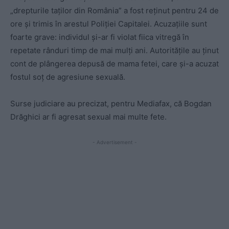
„drepturile taților din România” a fost reținut pentru 24 de
ore și trimis în arestul Poliției Capitalei. Acuzațiile sunt
foarte grave: individul și-ar fi violat fiica vitregă în
repetate rânduri timp de mai mulți ani. Autoritățile au ținut
cont de plângerea depusă de mama fetei, care și-a acuzat
fostul soț de agresiune sexuală.
Surse judiciare au precizat, pentru Mediafax, că Bogdan
Drăghici ar fi agresat sexual mai multe fete.
- Advertisement -