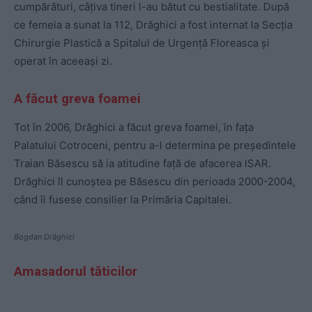
cumpărături, câțiva tineri l-au bătut cu bestialitate. După
ce femeia a sunat la 112, Drăghici a fost internat la Secția
Chirurgie Plastică a Spitalul de Urgență Floreasca și
operat în aceeași zi.
A făcut greva foamei
Tot în 2006, Drăghici a făcut greva foamei, în fața
Palatului Cotroceni, pentru a-l determina pe președintele
Traian Băsescu să ia atitudine față de afacerea ISAR.
Drăghici îl cunoștea pe Băsescu din perioada 2000-2004,
când îi fusese consilier la Primăria Capitalei.
Bogdan Drăghici
Amasadorul tăticilor