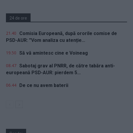
24 de ore
21.40
Comisia Europeană, după ororile comise de
PSD-AUR: ”Vom analiza cu atenție...
19.50
Să vă amintesc cine e Voineag
08.47
Sabotaj grav al PNRR, de către tabăra anti-
europeană PSD-AUR: pierdem 5...
06.44
De ce nu avem baterii