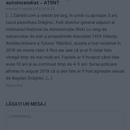
autoincendiat – ATENT
miercuri, 6 aprilie 2022 La 12.23
[…] Ziaristii.com a relatat pe larg, în urmă cu aproape 3 ani,
cazul pedofilului Drăghici. Fost director general adjunct al
Institutului Național de Administrație (INA) cu rang de
subsecretar de stat și președintele Asociației TATA (Alianța
Antidiscriminare a Tuturor Tăticilor), acesta a fost reclamat în
2019 de mama celor 4 fiice ale sale că și-ar fi violat fata
vitregă timp de mai mulți ani. Faptele ar fi început când fata
avea 10 ani și au continuat timp de 4-5 ani. Surse judiciare
afirmau în august 2019 că și alte fete ar fi fost agresate sexual
de Bogdan Drăghici. […]
Răspundeți
LĂSAȚI UN MESAJ