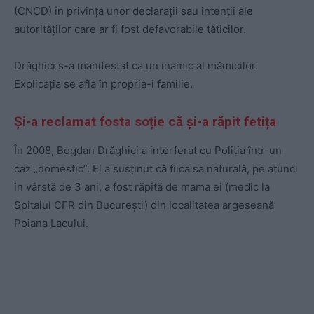
(CNCD) în privința unor declarații sau intenții ale
autorităților care ar fi fost defavorabile tăticilor.
Drăghici s-a manifestat ca un inamic al mămicilor.
Explicația se afla în propria-i familie.
Și-a reclamat fosta soție că și-a răpit fetița
În 2008, Bogdan Drăghici a interferat cu Poliția într-un
caz „domestic”. El a susținut că fiica sa naturală, pe atunci
în vârstă de 3 ani, a fost răpită de mama ei (medic la
Spitalul CFR din București) din localitatea argeșeană
Poiana Lacului.