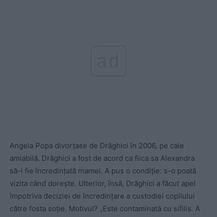
ad
Angela Popa divorțase de Drăghici în 2006, pe cale
amiabilă. Drăghici a fost de acord ca fiica sa Alexandra
să-i fie încredințată mamei. A pus o condiție: s-o poată
vizita când dorește. Ulterior, însă, Drăghici a făcut apel
împotriva deciziei de încredințare a custodiei copilului
către fosta soție. Motivul? „Este contaminată cu sifilis. A