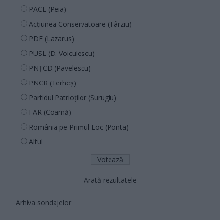
PACE (Peia)
Acțiunea Conservatoare (Târziu)
PDF (Lazarus)
PUSL (D. Voiculescu)
PNȚCD (Pavelescu)
PNCR (Terheș)
Partidul Patrioților (Surugiu)
FAR (Coarnă)
România pe Primul Loc (Ponta)
Altul
Arată rezultatele
Arhiva sondajelor