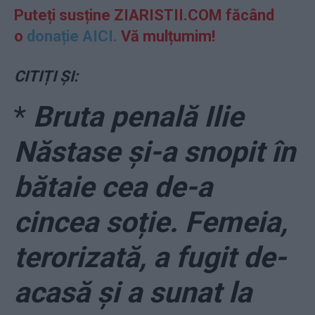
Puteți susține ZIARISTII.COM făcând
o
donație AICI.
Vă mulțumim!
CITIȚI ȘI:
*
Bruta penală Ilie
Năstase și-a snopit în
bătaie cea de-a
cincea soție. Femeia,
terorizată, a fugit de-
acasă și a sunat la