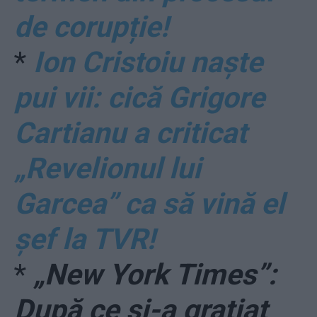
de corupție!
*
Ion Cristoiu naște
pui vii: cică Grigore
Cartianu a criticat
„Revelionul lui
Garcea” ca să vină el
șef la TVR!
*
„New York Times”:
După ce și-a grațiat