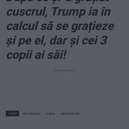
cuscrul, Trump ia în
calcul să se grațieze
și pe el, dar și cei 3
copii ai săi!
- Advertisement -
TAGS
ilie năstase
ioana
sechestrată