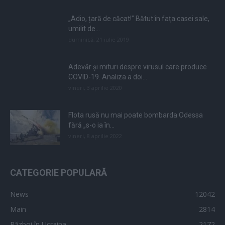
„Adio, țară de căcat!” Bătut în fața casei sale,
umilit de...
duminică, 21 iulie 2019
Adevăr și mituri despre virusul care produce
COVID-19. Analiza a doi...
vineri, 3 aprilie 2020
Flota rusă nu mai poate bombarda Odessa
fără „s-o ia în...
vineri, 8 aprilie 2022
CATEGORIE POPULARĂ
News
12042
Main
2814
Război în Ucraina
2172