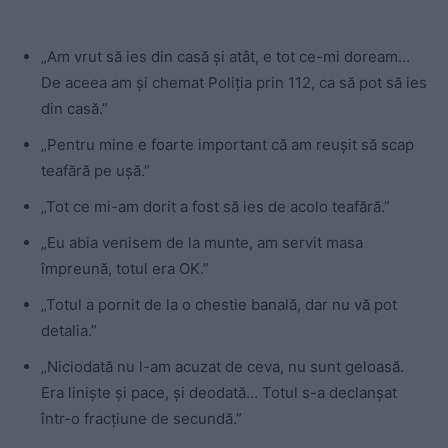
„Am vrut să ies din casă și atât, e tot ce-mi doream…
De aceea am și chemat Poliția prin 112, ca să pot să ies
din casă.”
„Pentru mine e foarte important că am reușit să scap
teafără pe ușă.”
„Tot ce mi-am dorit a fost să ies de acolo teafără.”
„Eu abia venisem de la munte, am servit masa
împreună, totul era OK.”
„Totul a pornit de la o chestie banală, dar nu vă pot
detalia.”
„Niciodată nu l-am acuzat de ceva, nu sunt geloasă.
Era liniște și pace, și deodată… Totul s-a declanșat
într-o fracțiune de secundă.”