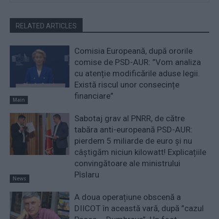
RELATED ARTICLES
Comisia Europeană, după ororile
comise de PSD-AUR: ”Vom analiza
cu atenție modificările aduse legii.
Există riscul unor consecințe
financiare”
Main
Sabotaj grav al PNRR, de către
tabăra anti-europeană PSD-AUR:
pierdem 5 miliarde de euro și nu
câștigăm niciun kilowatt! Explicațiile
convingătoare ale ministrului
Pîslaru
News
A doua operațiune obscenă a
DIICOT în această vară, după ”cazul