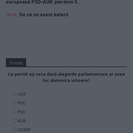
europeană PSD-AUR: pierdem 5...
06.44
De ce nu avem baterii
Sondaj
Ce partid ați vota dacă alegerile parlamentare ar avea
loc duminica viitoare?
USR
PNL
PSD
AUR
UDMR