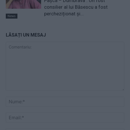
Pașca – Dumbrava”. Un fost
consilier al lui Băsescu a fost
percheziționat și...
News
LĂSAȚI UN MESAJ
Comentariu:
Nu
Ema