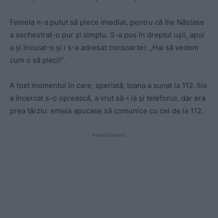
Femeia n-a putut să plece imediat, pentru că Ilie Năstase
a sechestrat-o pur și simplu. S-a pus în dreptul ușii, apoi
a și încuiat-o și i s-a adresat consoartei: „Hai să vedem
cum o să pleci!”.
A fost momentul în care, speriată, Ioana a sunat la 112. Ilie
a încercat s-o oprească, a vrut să-i ia și telefonul, dar era
prea târziu: emeia apucase să comunice cu cei de la 112.
- Advertisement -