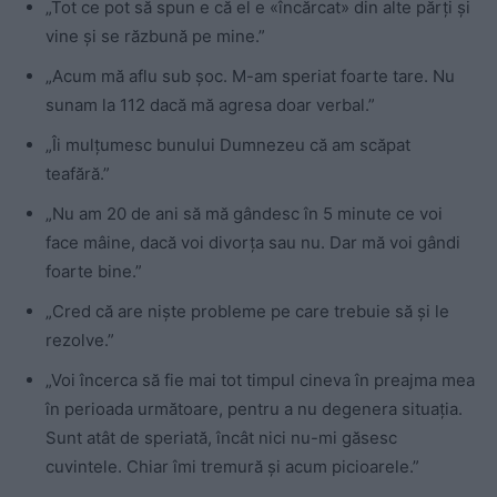
„Tot ce pot să spun e că el e «încărcat» din alte părți și
vine și se răzbună pe mine.”
„Acum mă aflu sub șoc. M-am speriat foarte tare. Nu
sunam la 112 dacă mă agresa doar verbal.”
„Îi mulțumesc bunului Dumnezeu că am scăpat
teafără.”
„Nu am 20 de ani să mă gândesc în 5 minute ce voi
face mâine, dacă voi divorța sau nu. Dar mă voi gândi
foarte bine.”
„Cred că are niște probleme pe care trebuie să și le
rezolve.”
„Voi încerca să fie mai tot timpul cineva în preajma mea
în perioada următoare, pentru a nu degenera situația.
Sunt atât de speriată, încât nici nu-mi găsesc
cuvintele. Chiar îmi tremură și acum picioarele.”