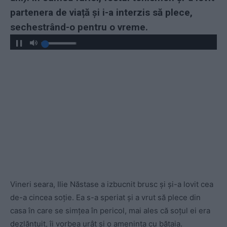
partenera de viață și i-a interzis să plece,
sechestrând-o pentru o vreme.
Vineri seara, Ilie Năstase a izbucnit brusc și și-a lovit cea
de-a cincea soție. Ea s-a speriat și a vrut să plece din
casa în care se simțea în pericol, mai ales că soțul ei era
dezlănțuit, îi vorbea urât și o amenința cu bătaia.