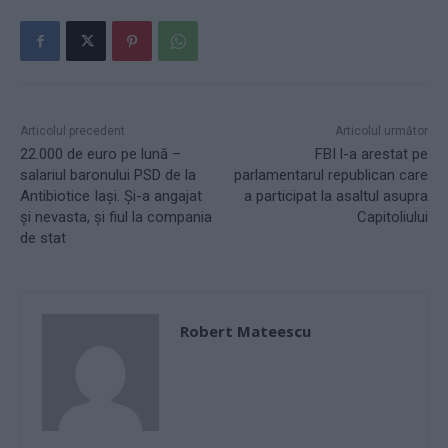
Articolul precedent
Articolul următor
22.000 de euro pe lună –
FBI l-a arestat pe
salariul baronului PSD de la
parlamentarul republican care
Antibiotice Iași. Și-a angajat
a participat la asaltul asupra
și nevasta, și fiul la compania
Capitoliului
de stat
Robert Mateescu