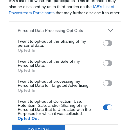
IAB’s list of downstream participants. This information may
«S-o vezi dezbrăcată,
also be disclosed by us to third parties on the
IAB’s List of
Downstream Participants
that may further disclose it to other
third parties.
e super fit!»”
Personal Data Processing Opt Outs
*
VIDEO. Abjectul
I want to opt-out of the Sharing of my
personal data.
Opted In
Cumpănașu despre
I want to opt-out of the Sale of my
Personal Data.
profesoare: „La 14-15
Opted In
I want to opt-out of processing my
ani făceau sex cu
Personal Data for Targeted Advertising.
Opted In
mine prin toaletă. Nu
I want to opt-out of Collection, Use,
Retention, Sale, and/or Sharing of my
Personal Data that Is Unrelated with the
mai vorbesc de
Purposes for which it was collected.
Opted Out
CONFIRM