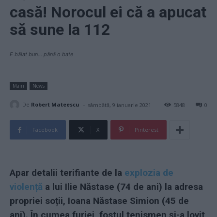
casă! Norocul ei că a apucat
să sune la 112
E băiat bun... până o bate
Main
News
-
De
Robert Mateescu
sâmbătă, 9 ianuarie 2021
5848
0
Facebook
X
Pinterest
Apar detalii terifiante de la
explozia de
violență
a lui Ilie Năstase (74 de ani) la adresa
propriei soții, Ioana Năstase Simion (45 de
ani). În cumea furiei, fostul tenismen și-a lovit