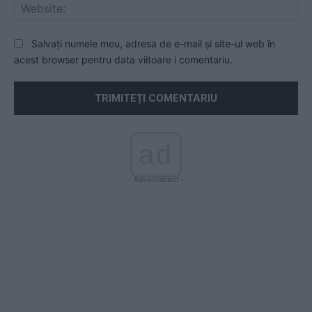
Web
Salvați numele meu, adresa de e-mail și site-ul web în
acest browser pentru data viitoare i comentariu.
ad
- Advertisment -