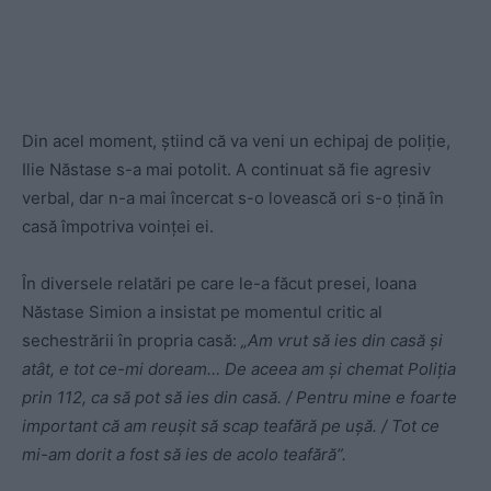
Din acel moment, știind că va veni un echipaj de poliție,
Ilie Năstase s-a mai potolit. A continuat să fie agresiv
verbal, dar n-a mai încercat s-o lovească ori s-o țină în
casă împotriva voinței ei.
În diversele relatări pe care le-a făcut presei, Ioana
Năstase Simion a insistat pe momentul critic al
sechestrării în propria casă:
„Am vrut să ies din casă și
atât, e tot ce-mi doream… De aceea am și chemat Poliția
prin 112, ca să pot să ies din casă. / Pentru mine e foarte
important că am reușit să scap teafără pe ușă. / Tot ce
mi-am dorit a fost să ies de acolo teafără”.