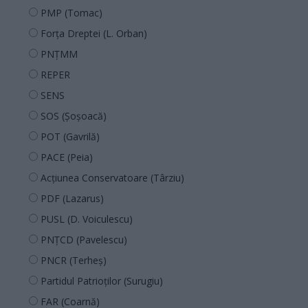
PMP (Tomac)
Forța Dreptei (L. Orban)
PNȚMM
REPER
SENS
SOS (Șoșoacă)
POT (Gavrilă)
PACE (Peia)
Acțiunea Conservatoare (Târziu)
PDF (Lazarus)
PUSL (D. Voiculescu)
PNȚCD (Pavelescu)
PNCR (Terheș)
Partidul Patrioților (Surugiu)
FAR (Coarnă)