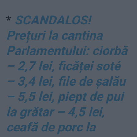
*
SCANDALOS!
Prețuri la cantina
Parlamentului: ciorbă
– 2,7 lei, ficăței soté
– 3,4 lei, file de șalău
– 5,5 lei, piept de pui
la grătar – 4,5 lei,
ceafă de porc la