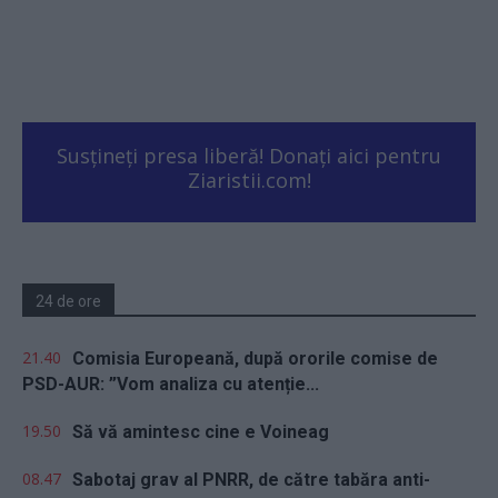
Susțineți presa liberă! Donați aici pentru
Ziaristii.com!
24 de ore
21.40
Comisia Europeană, după ororile comise de
PSD-AUR: ”Vom analiza cu atenție...
19.50
Să vă amintesc cine e Voineag
08.47
Sabotaj grav al PNRR, de către tabăra anti-