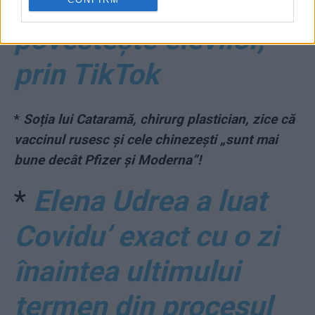
liceu…”. Toate astea le
povestește elevilor,
prin TikTok
*
Soția lui Cataramă, chirurg plastician, zice că
vaccinul rusesc și cele chinezești „sunt mai
bune decât Pfizer și Moderna”!
*
Elena Udrea a luat
Covidu’ exact cu o zi
înaintea ultimului
termen din procesul