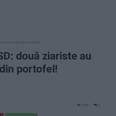
ămas fără banii din portofel!
SD: două ziariste au
din portofel!
7419
2