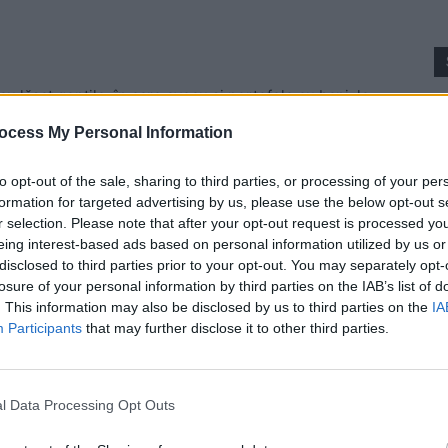
u lăsat genţile, în care aveau şi portofele cu bani, la
p
l Kisseleff. Cu alte cuvinte, un loc protejat. Au mers
ocess My Personal Information
olacu, Paul Stănescu şi celorlalţi baroni PSD care se
ntru consultările cu preşedintele Iohannis.
to opt-out of the sale, sharing to third parties, or processing of your per
formation for targeted advertising by us, please use the below opt-out s
r selection. Please note that after your opt-out request is processed y
 Advertisement -
eing interest-based ads based on personal information utilized by us or
disclosed to third parties prior to your opt-out. You may separately opt-
losure of your personal information by third parties on the IAB’s list of
. This information may also be disclosed by us to third parties on the
IA
Participants
that may further disclose it to other third parties.
onale şi au descoperit că nu mai aveau banii lăsaţi
ro, cealaltă fără 80 de lei.
l Data Processing Opt Outs
u lângă baronii PSD! În acest timp, angajaţii acestora