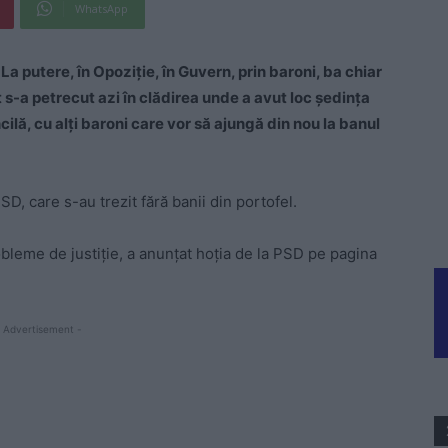
WhatsApp
La putere, în Opoziţie, în Guvern, prin baroni, ba chiar
t s-a petrecut azi în clădirea unde a avut loc şedinţa
cilă, cu alţi baroni care vor să ajungă din nou la banul
SD, care s-au trezit fără banii din portofel.
obleme de justiţie, a anunţat hoţia de la PSD pe pagina
 Advertisement -