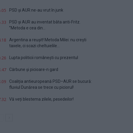
.05
PSD și AUR ne-au vrut în junk
.33
PSD și AUR au inventat bâta anti-Fritz.
”Metoda e cea din...
.18
Argentina a reușit! Metoda Milei: nu crești
taxele, ci scazi cheltuielile...
.26
Lupta politicii românești cu prezentul
.47
Cărbune și picioare-n gard
.09
Coaliția antieuropeană PSD–AUR se bucură:
fluviul Dunărea se trece cu piciorul!
.32
Vă veți blestema zilele, pesedeilor!