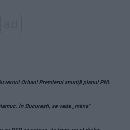
ad
Guvernul Orban! Premierul anunţă planul PNL
alamuc. În Bucureşti, se vede „mâna”
nis ca PSD să voteze, de frică, un al doilea