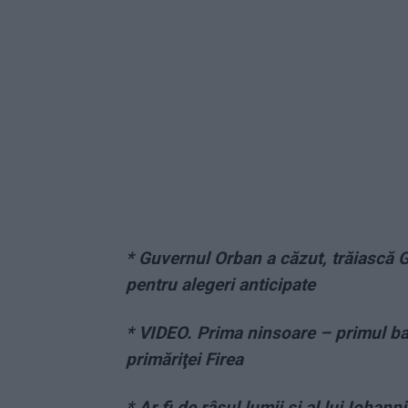
* Guvernul Orban a căzut, trăiască 
pentru alegeri anticipate
* VIDEO. Prima ninsoare – primul b
primăriţei Firea
* Ar fi de râsul lumii şi al lui Iohan