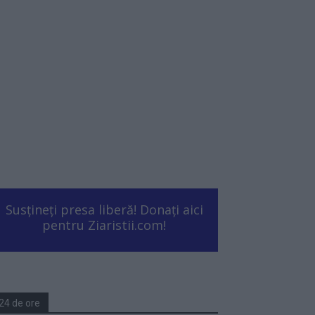
Susțineți presa liberă! Donați aici
pentru Ziaristii.com!
24 de ore