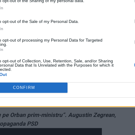
o opt-out of the Sharing of my personal data.
a tipic PSD-ist în bunurile jurnalistelor, fără nicio
In
ârful PSD.
o opt-out of the Sale of my Personal Data.
i să cultivi hoţia şi printre angajaţii de la partid, asta
In
to opt-out of processing my Personal Data for Targeted
ing.
tă din afacerile lor şi vor returna sumele oricum mici
In
0 de ani, de când fură românii la buzunare prin politică
o opt-out of Collection, Use, Retention, Sale, and/or Sharing
ersonal Data that Is Unrelated with the Purposes for which it
lected.
Out
făcând o
donație AICI.
Vă mulțumim!
CONFIRM
u pe Orban prim-ministru”. Augustin Zegrean,
propaganda PSD