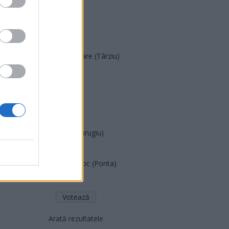
SOS (Șoșoacă)
POT (Gavrilă)
PACE (Peia)
Acțiunea Conservatoare (Târziu)
PDF (Lazarus)
PUSL (D. Voiculescu)
PNȚCD (Pavelescu)
PNCR (Terheș)
Partidul Patrioților (Surugiu)
FAR (Coarnă)
România pe Primul Loc (Ponta)
Altul
Arată rezultatele