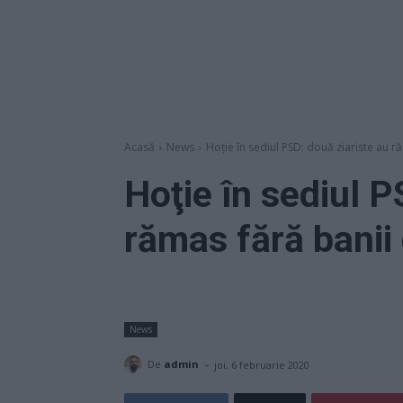
Acasă
News
Hoţie în sediul PSD: două ziariste au r
Hoţie în sediul P
rămas fără banii 
News
-
De
admin
joi, 6 februarie 2020