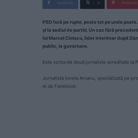
Facebook
X
Pinterest
PSD fură pe rupte, peste tot pe unde poate. 
şi la sediul de partid. Un caz fără preceden
lui Marcel Ciolacu, lider interimar după Dăn
public, la guvernare.
Este vorba de două jurnaliste acreditate la P
Jurnalista Ionela Arcanu, specializată pe pr
ei de Facebook.
-