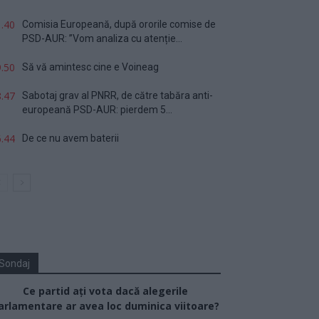
.40
Comisia Europeană, după ororile comise de
PSD-AUR: ”Vom analiza cu atenție...
.50
Să vă amintesc cine e Voineag
.47
Sabotaj grav al PNRR, de către tabăra anti-
europeană PSD-AUR: pierdem 5...
.44
De ce nu avem baterii
Sondaj
Ce partid ați vota dacă alegerile
arlamentare ar avea loc duminica viitoare?