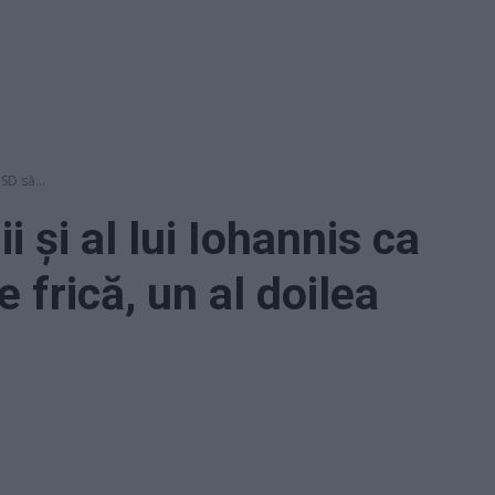
PSD să...
ii şi al lui Iohannis ca
 frică, un al doilea