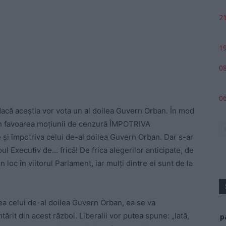
21
19
08
06
i, dacă aceştia vor vota un al doilea Guvern Orban. În mod
 în favoarea moţiunii de cenzură ÎMPOTRIVA
i împotriva celui de-al doilea Guvern Orban. Dar s-ar
ul Executiv de… frică! De frica alegerilor anticipate, de
 loc în viitorul Parlament, iar mulţi dintre ei sunt de la
rea celui de-al doilea Guvern Orban, ea se va
tărit din acest război. Liberalii vor putea spune: „Iată,
p