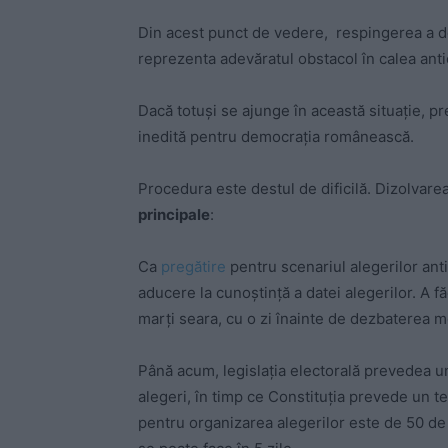
Din acest punct de vedere, respingerea a d
reprezenta adevăratul obstacol în calea anti
Dacă totuși se ajunge în această situație, p
inedită pentru democrația românească.
Procedura este destul de dificilă. Dizolvar
principale
:
Ca
pregătire
pentru scenariul alegerilor ant
aducere la cunoștință a datei alegerilor. A 
marți seara, cu o zi înainte de dezbaterea mo
Până acum, legislația electorală prevedea u
alegeri, în timp ce Constituția prevede un te
pentru organizarea alegerilor este de 50 de z