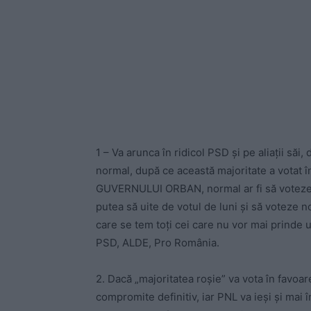
1 – Va arunca în ridicol PSD şi pe aliaţii să
normal, după ce această majoritate a votat
GUVERNULUI ORBAN, normal ar fi să voteze ş
putea să uite de votul de luni şi să voteze no
care se tem toţi cei care nu vor mai prinde un
PSD, ALDE, Pro România.
2. Dacă „majoritatea roşie” va vota în favoa
compromite definitiv, iar PNL va ieşi şi mai în