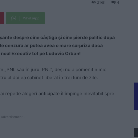
2168
4
WhatsApp
şante despre cine câştigă şi cine pierde politic după
de cenzură ar putea avea o mare surpriză dacă
 noul Executiv tot pe Ludovic Orban!
n „PNL sau în jurul PNL”, deşi nu a pomenit nimic
 al doilea cabinet liberal în trei luni de zile.
ai repede alegeri anticipate îl împinge inevitabil spre
 Advertisement -