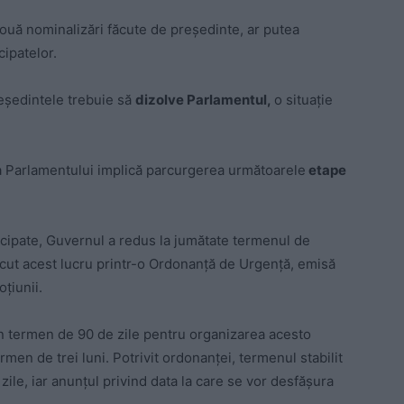
ouă nominalizări făcute de președinte, ar putea
cipatelor.
reședintele trebuie să
dizolve Parlamentul,
o situație
ea Parlamentului implică parcurgerea următoarele
etape
icipate, Guvernul a redus la jumătate termenul de
făcut acest lucru printr-o Ordonanţă de Urgenţă, emisă
țiunii.
n termen de 90 de zile pentru organizarea acesto
rmen de trei luni. Potrivit ordonanței, termenul stabilit
ile, iar anunțul privind data la care se vor desfășura