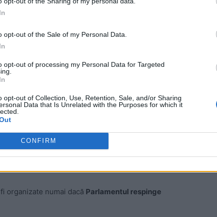
o opt-out of the Sharing of my personal data.
„la cacealma”, ştiind că dacă PSD îi respinge de două
In
 – liberalii guvernează ca şi când ar avea ei
o opt-out of the Sale of my Personal Data.
win pentru Iohannis şi PNL şi lose-lose pentru PSD şi
In
to opt-out of processing my Personal Data for Targeted
ing.
zarea anticipatelor
In
o opt-out of Collection, Use, Retention, Sale, and/or Sharing
va desemna un nou premier, care va trebui supus
ersonal Data that Is Unrelated with the Purposes for which it
lected.
a Cotroceni înainte de nominalizarea unui nou premier.
Out
o premieră în viața politică românească
:
alegerile
CONFIRM
Pentru a se ajunge în această situație, sunt însă mai
ot fi organizate numai dacă
Parlamentul respinge