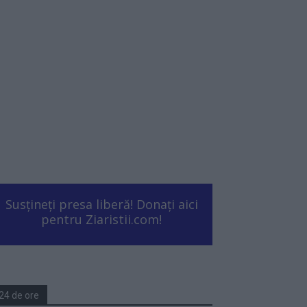
Susțineți presa liberă! Donați aici
pentru Ziaristii.com!
24 de ore