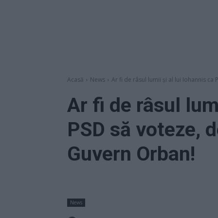
Acasă
News
Ar fi de râsul lumii şi al lui Iohannis ca 
Ar fi de râsul lum
PSD să voteze, de
Guvern Orban!
News