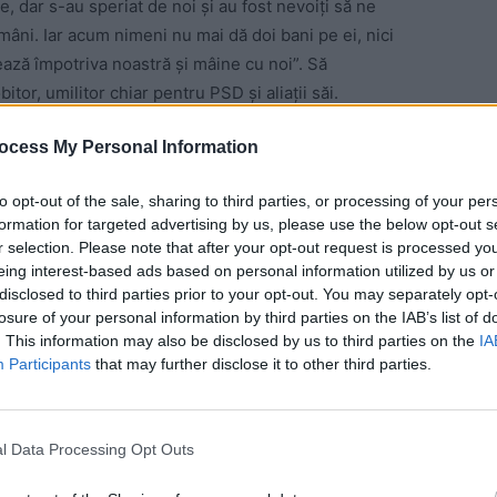
e, dar s-au speriat de noi şi au fost nevoiţi să ne
omâni. Iar acum nimeni nu mai dă doi bani pe ei, nici
ează împotriva noastră şi mâine cu noi”. Să
tor, umilitor chiar pentru PSD şi aliaţii săi.
ocess My Personal Information
ul Klaus Iohannis-Ludovic Orban este unul foarte abil
 tabără politică slabă, fără forţa de a schimba ceva
to opt-out of the sale, sharing to third parties, or processing of your per
ament.
formation for targeted advertising by us, please use the below opt-out s
r selection. Please note that after your opt-out request is processed y
 Advertisement -
eing interest-based ads based on personal information utilized by us or
disclosed to third parties prior to your opt-out. You may separately opt-
losure of your personal information by third parties on the IAB’s list of
. This information may also be disclosed by us to third parties on the
IA
Participants
that may further disclose it to other third parties.
 este atributul preşedintelui, iar Iohannis nu mai are
pus de PSD şi aliaţii săi, pentru că ar dezavantaja
l Data Processing Opt Outs