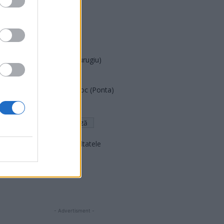
PUSL (D. Voiculescu)
PNȚCD (Pavelescu)
PNCR (Terheș)
Partidul Patrioților (Surugiu)
FAR (Coarnă)
România pe Primul Loc (Ponta)
Altul
Arată rezultatele
Arhiva sondajelor
- Advertisment -