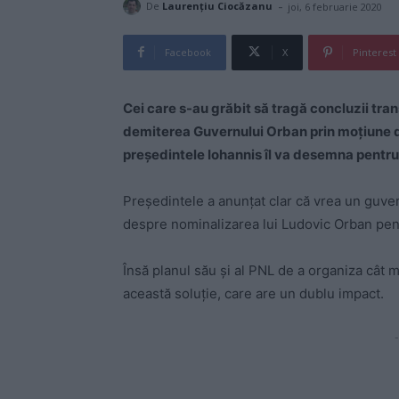
-
De
Laurențiu Ciocăzanu
joi, 6 februarie 2020
Facebook
X
Pinterest
Cei care s-au grăbit să tragă concluzii tran
demiterea Guvernului Orban prin moţiune 
preşedintele Iohannis îl va desemna pentru
Preşedintele a anunţat clar că vrea un guver
despre nominalizarea lui Ludovic Orban pentru
Însă planul său şi al PNL de a organiza cât m
această soluţie, care are un dublu impact.
-