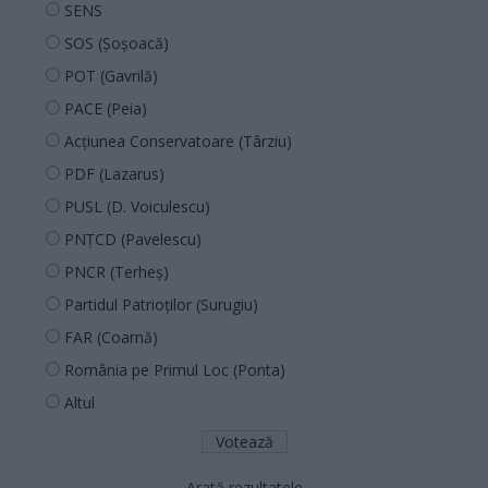
SENS
SOS (Șoșoacă)
POT (Gavrilă)
PACE (Peia)
Acțiunea Conservatoare (Târziu)
PDF (Lazarus)
PUSL (D. Voiculescu)
PNȚCD (Pavelescu)
PNCR (Terheș)
Partidul Patrioților (Surugiu)
FAR (Coarnă)
România pe Primul Loc (Ponta)
Altul
Arată rezultatele