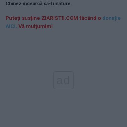
Chinez încearcă să-l înlăture.
Puteți susține ZIARISTII.COM făcând o
donație
AICI.
Vă mulțumim!
ad