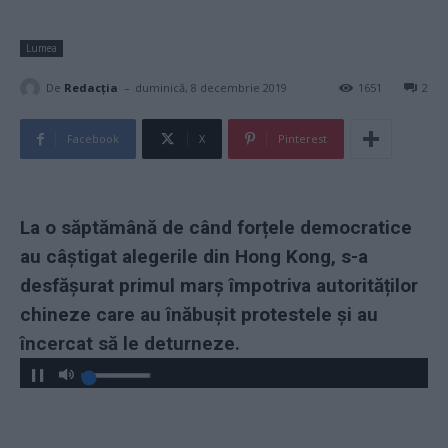
Lumea
-
De
Redacţia
duminică, 8 decembrie 2019
1651
2
Facebook
X
Pinterest
La o săptămână de când forțele democratice
au câștigat alegerile din Hong Kong, s-a
desfășurat primul marș împotriva autorităților
chineze care au înăbușit protestele și au
încercat să le deturneze.