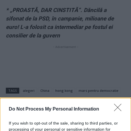
*
„PROASTĂ, DAR CINSTITĂ”. Dăncilă a
sifonat de la PSD, în campanie, milioane de
euro! L-a folosit ca intermediar pe fostul ei
consilier de la guvern
- Advertisement -
TAGS
alegeri
China
hong kong
mars pentru democratie
proteste
Do Not Process My Personal Information
If you wish to opt-out of the sale, sharing to third parties, or
processing of your personal or sensitive information for