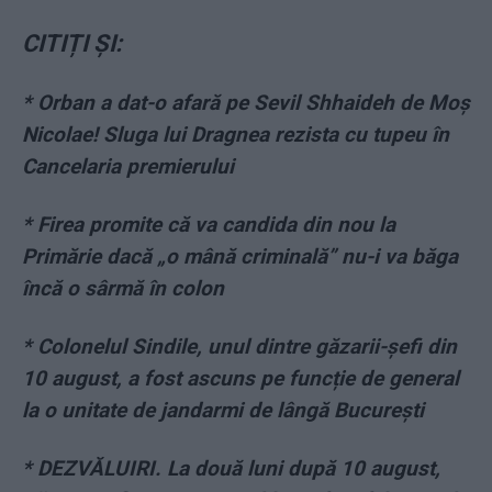
CITIȚI ȘI:
*
Orban a dat-o afară pe Sevil Shhaideh de Moș
Nicolae! Sluga lui Dragnea rezista cu tupeu în
Cancelaria premierului
*
Firea promite că va candida din nou la
Primărie dacă „o mână criminală” nu-i va băga
încă o sârmă în colon
*
Colonelul Sindile, unul dintre găzarii-șefi din
10 august, a fost ascuns pe funcție de general
la o unitate de jandarmi de lângă București
*
DEZVĂLUIRI. La două luni după 10 august,