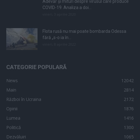
Adevăr și mituri despre virusul care produce
COVID-19. Analiza a doi...
vineri, 3 aprilie 2020
Flota rusă nu mai poate bombarda Odessa
fără „s-o ia în...
vineri, 8 aprilie 2022
CATEGORIE POPULARĂ
News
12042
Main
2814
Război în Ucraina
2172
Opinii
1876
Lumea
1416
Politică
1300
Dezvăluiri
1065