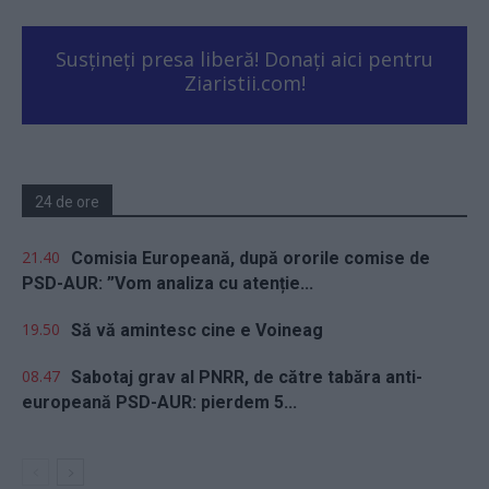
Susțineți presa liberă! Donați aici pentru
Ziaristii.com!
24 de ore
21.40
Comisia Europeană, după ororile comise de
PSD-AUR: ”Vom analiza cu atenție...
19.50
Să vă amintesc cine e Voineag
08.47
Sabotaj grav al PNRR, de către tabăra anti-
europeană PSD-AUR: pierdem 5...