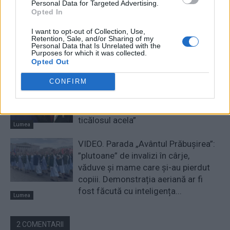
Personal Data for Targeted Advertising.
Opted In
Președintele unei țări mari îl
avertizează pe Trump: ”Poate să-i
I want to opt-out of Collection, Use,
iubească pe tată, pe fiu, pe nepot,
Retention, Sale, and/or Sharing of my
Personal Data that Is Unrelated with the
dar să nu se amestece” în
Purposes for which it was collected.
alegerile...
Opted Out
Lumea
CONFIRM
VIDEO. Regele Charles, felicitat de
un Sir: ”Aţi fost superb, absolut
superb. L-aţi pus la locul lui pe
ticălosul acela”
Lumea
VIDEO. Parada „Avântul Prăbușirea”:
”plutoane” de invalizi în cârje,
văduve și mame care și-au pierdut
copiii. Demonstrația aeriană ar fi
fost făcută cu inteligența...
Lumea
2 COMENTARII