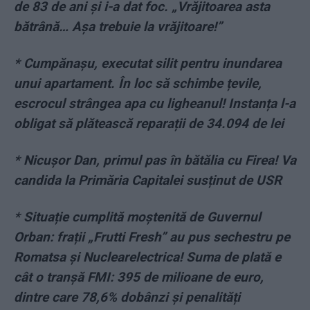
de 83 de ani și i-a dat foc. „Vrăjitoarea asta
bătrână… Așa trebuie la vrăjitoare!”
*
Cumpănașu, executat silit pentru inundarea
unui apartament. În loc să schimbe țevile,
escrocul strângea apa cu ligheanul! Instanța l-a
obligat să plătească reparații de 34.094 de lei
*
Nicușor Dan, primul pas în bătălia cu Firea! Va
candida la Primăria Capitalei susținut de USR
*
Situație cumplită moștenită de Guvernul
Orban: frații „Frutti Fresh” au pus sechestru pe
Romatsa și Nuclearelectrica! Suma de plată e
cât o tranșă FMI: 395 de milioane de euro,
dintre care 78,6% dobânzi și penalități