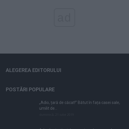
ad
ALEGEREA EDITORULUI
POSTĂRI POPULARE
„Adio, țară de căcat!” Bătut în fața casei sale,
umilit de...
duminică, 21 iulie 2019