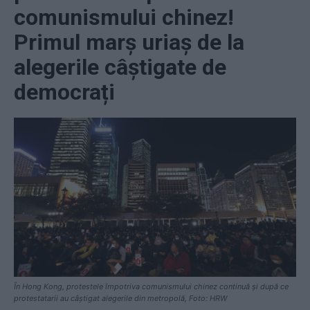
comunismului chinez!
Primul marș uriaș de la
alegerile câștigate de
democrați
În Hong Kong, protestele împotriva comunismului chinez continuă și după ce
protestatarii au câștigat alegerile din metropolă, Foto: HRW