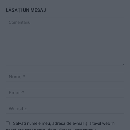
LĂSAȚI UN MESAJ
Comentariu:
Nu
Ema
Web
Salvați numele meu, adresa de e-mail și site-ul web în
acest browser pentru data viitoare i comentariu.