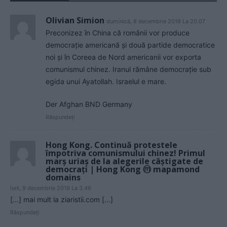
Olivian Simion
duminică, 8 decembrie 2019 La 20.07
Preconizez în China că românii vor produce
democrație americană și două partide democratice
noi și în Coreea de Nord americanii vor exporta
comunismul chinez. Iranul rămâne democrație sub
egida unui Ayatollah. Israelul e mare.
Der Afghan BND Germany
Răspundeți
Hong Kong. Continuă protestele
împotriva comunismului chinez! Primul
marș uriaș de la alegerile câștigate de
democrați | Hong Kong ⓜ mapamond
domains
luni, 9 decembrie 2019 La 3.46
[…] mai mult la ziaristii.com […]
Răspundeți