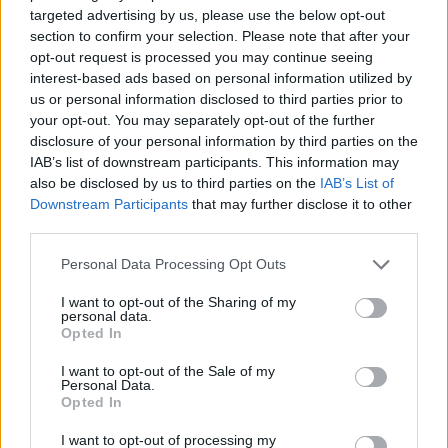
targeted advertising by us, please use the below opt-out
section to confirm your selection. Please note that after your
opt-out request is processed you may continue seeing
Articolul precedent
Articolul următor
interest-based ads based on personal information utilized by
Ucraina, primul protest
Dictatorul Kim amenință din
us or personal information disclosed to third parties prior to
împotriva lui Zelenski,
nou lumea cu bomba
your opt-out. You may separately opt-out of the further
președintele-actor: „Fără
atomică! Trump tocmai îl
disclosure of your personal information by third parties on the
înțelegeri cu Putin!”
lăudase
IAB’s list of downstream participants. This information may
also be disclosed by us to third parties on the
IAB’s List of
Downstream Participants
that may further disclose it to other
third parties.
Redacţia
Personal Data Processing Opt Outs
I want to opt-out of the Sharing of my
personal data.
Opted In
I want to opt-out of the Sale of my
Personal Data.
Opted In
RELATED ARTICLES
I want to opt-out of processing my