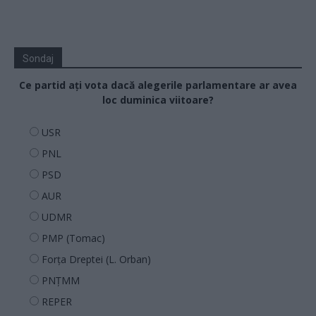
Sondaj
Ce partid ați vota dacă alegerile parlamentare ar avea
loc duminica viitoare?
USR
PNL
PSD
AUR
UDMR
PMP (Tomac)
Forța Dreptei (L. Orban)
PNȚMM
REPER