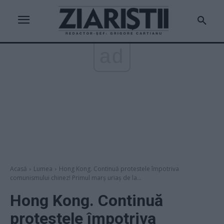
ad
Acasă
Lumea
Hong Kong. Continuă protestele împotriva
comunismului chinez! Primul marș uriaș de la...
Hong Kong. Continuă
protestele împotriva