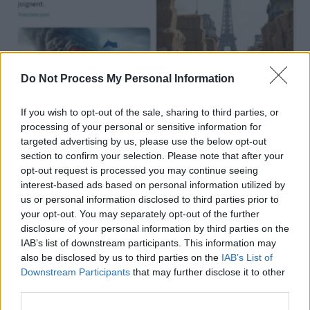
Do Not Process My Personal Information
O nouă ofensivă a propagandei ruse: invazie
If you wish to opt-out of the sale, sharing to third parties, or
de poze false, generate...
processing of your personal or sensitive information for
targeted advertising by us, please use the below opt-out
Matei Udrea
-
luni, 5 februarie 2024
3
section to confirm your selection. Please note that after your
opt-out request is processed you may continue seeing
interest-based ads based on personal information utilized by
us or personal information disclosed to third parties prior to
your opt-out. You may separately opt-out of the further
disclosure of your personal information by third parties on the
IAB’s list of downstream participants. This information may
also be disclosed by us to third parties on the
IAB’s List of
Downstream Participants
that may further disclose it to other
third parties.