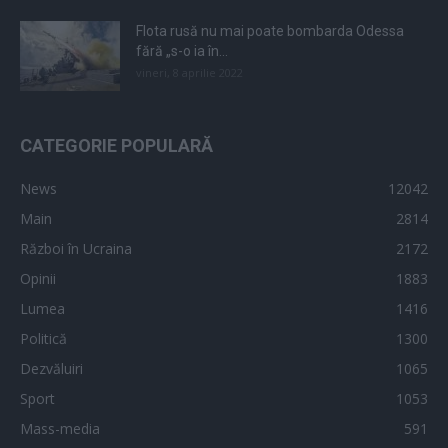
Flota rusă nu mai poate bombarda Odessa
fără „s-o ia în...
vineri, 8 aprilie 2022
CATEGORIE POPULARĂ
News
12042
Main
2814
Război în Ucraina
2172
Opinii
1883
Lumea
1416
Politică
1300
Dezvăluiri
1065
Sport
1053
Mass-media
591