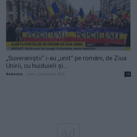
„Suveraniștii“ i-au „unit” pe români, de Ziua
Unirii, cu huiduieli și...
Redacţia
-
vineri, 24 ianuarie 2025
16
ad