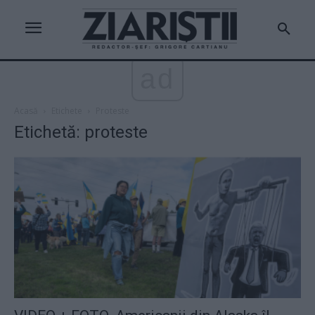
ad
Acasă
Etichete
Proteste
Etichetă: proteste