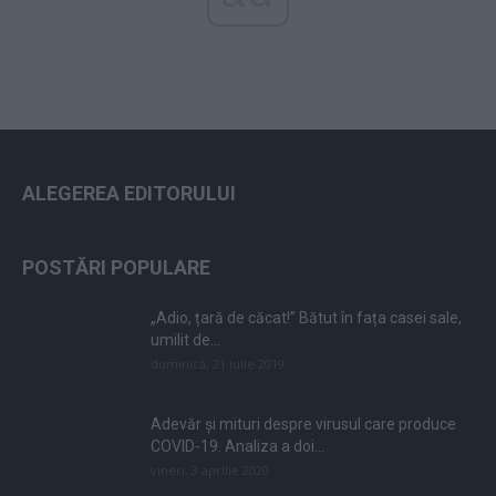
ALEGEREA EDITORULUI
POSTĂRI POPULARE
„Adio, țară de căcat!” Bătut în fața casei sale,
umilit de...
duminică, 21 iulie 2019
Adevăr și mituri despre virusul care produce
COVID-19. Analiza a doi...
vineri, 3 aprilie 2020