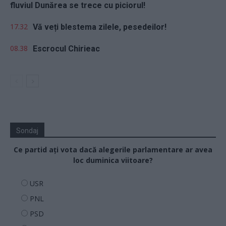
fluviul Dunărea se trece cu piciorul!
17.32
Vă veți blestema zilele, pesedeilor!
08.38
Escrocul Chirieac
Sondaj
Ce partid ați vota dacă alegerile parlamentare ar avea
loc duminica viitoare?
USR
PNL
PSD