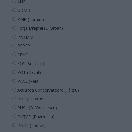
AUR
UDMR
PMP (Tomac)
Forța Dreptei (L. Orban)
PNȚMM
REPER
SENS
SOS (Șoșoacă)
POT (Gavrilă)
PACE (Peia)
Acțiunea Conservatoare (Târziu)
PDF (Lazarus)
PUSL (D. Voiculescu)
PNȚCD (Pavelescu)
PNCR (Terheș)