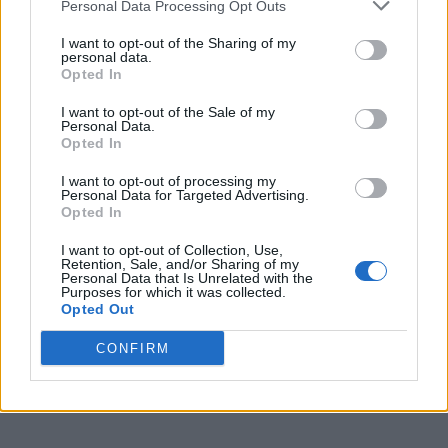
Personal Data Processing Opt Outs
Reacții bolșevice: PSD Brașov înfierează o
I want to opt-out of the Sharing of my
expoziție de artă pe motiv...
personal data.
Opted In
Redacţia
-
vineri, 6 octombrie 2023
9
I want to opt-out of the Sale of my
Personal Data.
Opted In
I want to opt-out of processing my
Personal Data for Targeted Advertising.
Opted In
I want to opt-out of Collection, Use,
Retention, Sale, and/or Sharing of my
Personal Data that Is Unrelated with the
Purposes for which it was collected.
Opted Out
Judecătorii și procurorii ies la lupta cea
CONFIRM
mare: își apără privilegiile...
Redacţia
-
marți, 20 iunie 2023
19