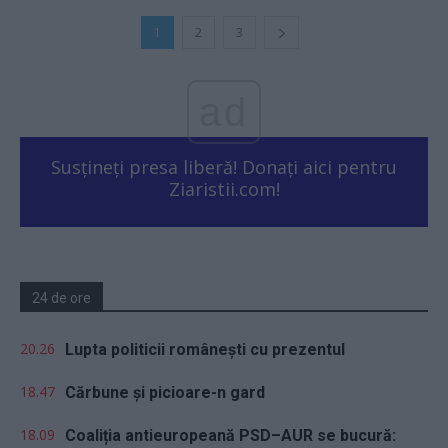
1
2
3
ad
Susțineți presa liberă! Donați aici pentru
Ziaristii.com!
24 de ore
20.26
Lupta politicii românești cu prezentul
18.47
Cărbune și picioare-n gard
18.09
Coaliția antieuropeană PSD–AUR se bucură: