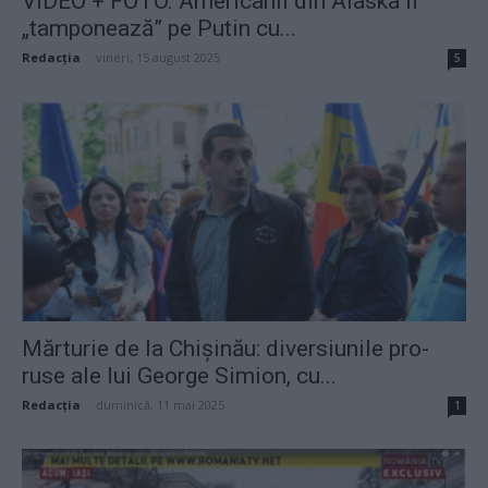
VIDEO + FOTO. Americanii din Alaska îl
„tamponează” pe Putin cu...
Redacţia
-
vineri, 15 august 2025
5
Mărturie de la Chișinău: diversiunile pro-
ruse ale lui George Simion, cu...
Redacţia
-
duminică, 11 mai 2025
1