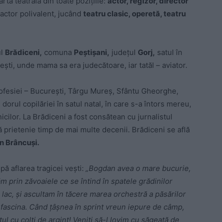
rta teatrală din toate pozițiile:
actor, regizor, director
actor polivalent, jucând
teatru clasic, operetă, teatru
ul
Brădiceni,
comuna
Peștișani,
județul
Gorj,
satul în
rești, unde mama sa era judecătoare, iar tatăl – aviator.
profesiei – București, Târgu Mureș, Sfântu Gheorghe,
 dorul copilăriei în satul natal, în care s-a întors mereu,
icilor. La Brădiceni a fost consătean cu jurnalistul
ă prietenie timp de mai multe decenii. Brădiceni se află
n Brâncuși.
ă aflarea tragicei vești:
„Bogdan avea o mare bucurie,
ăm prin zăvoaiele ce se întind în spatele grădinilor
 lac, și ascultam în tăcere marea orchestră a păsărilor
l fascina. Când țâșnea în sprint vreun iepure de câmp,
ul cu colți de argint! Veniți să-l lovim cu săgeată de