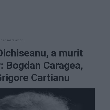
n alt mare actor:...
Dichiseanu, a murit
r: Bogdan Caragea,
Grigore Cartianu