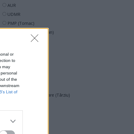
AUR
UDMR
PMP (Tomac)
Forța Dreptei (L. Orban)
PNȚMM
REPER
sonal or
SENS
ection to
ou may
SOS (Șoșoacă)
 personal
POT (Gavrilă)
out of the
 downstream
PACE (Peia)
B’s List of
Acțiunea Conservatoare (Târziu)
PDF (Lazarus)
PUSL (D. Voiculescu)
PNȚCD (Pavelescu)
PNCR (Terheș)