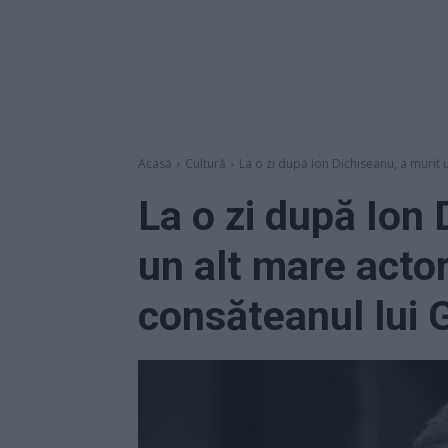
Acasă
Cultură
La o zi după Ion Dichiseanu, a murit u
La o zi după Ion 
un alt mare acto
consăteanul lui 