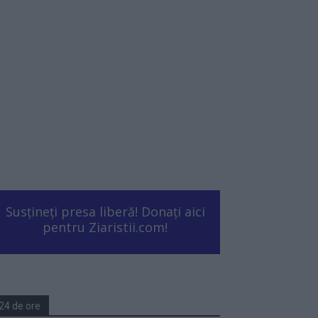
Susțineți presa liberă! Donați aici
pentru Ziaristii.com!
24 de ore