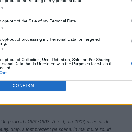
o opt-out of the Sharing of my personal data.
ns din viață colegul nostru, actorul Bogdan Caragea.
In
o opt-out of the Sale of my Personal Data.
ru din Târgu Mureș.
In
 Advertisement -
to opt-out of processing my Personal Data for Targeted
ing.
In
o opt-out of Collection, Use, Retention, Sale, and/or Sharing
ersonal Data that Is Unrelated with the Purposes for which it
lected.
Out
CONFIRM
 în perioada 1990-1993. A fost, din 2007, director de
elași timp, a fost prezent pe scenă, în mai multe roluri