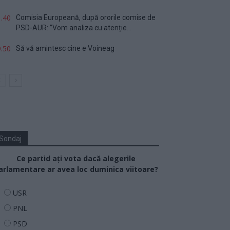
.40
Comisia Europeană, după ororile comise de
PSD-AUR: ”Vom analiza cu atenție...
.50
Să vă amintesc cine e Voineag
Sondaj
Ce partid ați vota dacă alegerile
arlamentare ar avea loc duminica viitoare?
USR
PNL
PSD