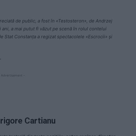
preciată de public, a fost în «Testosteron», de Andrzej
ani, a mai putut fi văzut pe scenă în rolul contelui
de Stat Constanţa a regizat spectacolele «Escrocii» şi
”
 Advertisement -
rigore Cartianu