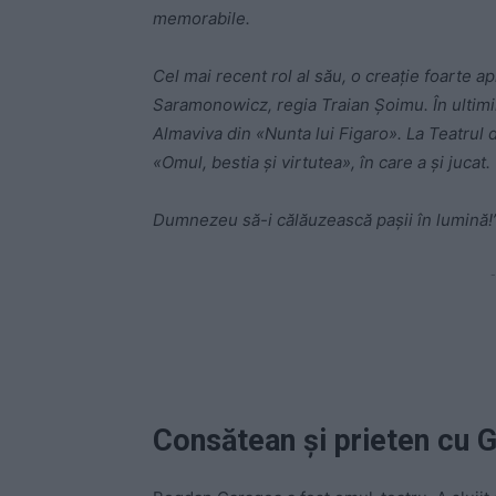
memorabile.
Cel mai recent rol al său, o creaţie foarte a
Saramonowicz, regia Traian Şoimu. În ultimii 
Almaviva din «Nunta lui Figaro». La Teatrul 
«Omul, bestia şi virtutea», în care a şi jucat.
Dumnezeu să-i călăuzească pașii în lumină!
-
Consătean și prieten cu G