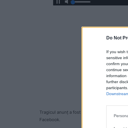
Do Not Pr
If you wish 
sensitive in
confirm you
continue se
information 
further disc
participants
Downstream 
Tragicul anunț a fost făcut vineri, 21 mai, or
Persona
Facebook.