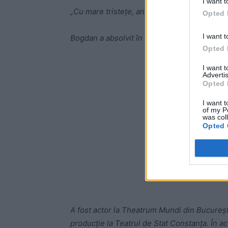
I want t
„Cu mare tristețe, anunțăm că astăzi s-a sti
Opted 
I want t
Bogdan a absolvit în 1987 Institutul de Teat
Opted 
-
I want 
Advertis
Opted 
I want t
of my P
was col
Opted 
A fost actor la Theatrum Mundi din București
producție la Teatrul de Stat Constanța. În ac