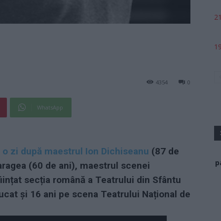
21
19
4354
0
WhatsApp
a o zi după maestrul Ion Dichiseanu
(87 de
p
Caragea (60 de ani), maestrul scenei
iințat secția română a Teatrului din Sfântu
ucat și 16 ani pe scena Teatrului Național de