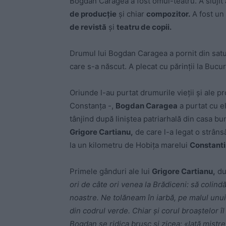
Bogdan Caragea a fost omul-teatru. A slujit a
de producție
și chiar
compozitor.
A fost un 
de revistă
și
teatru de copii.
Drumul lui Bogdan Caragea a pornit din sat
care s-a născut. A plecat cu părinții la Bucu
Oriunde l-au purtat drumurile vieții și ale 
Constanța -,
Bogdan Caragea
a purtat cu el
tânjind după liniștea patriarhală din casa bun
Grigore Cartianu,
de care l-a legat o strâns
la un kilometru de Hobița marelui
Constanti
Primele gânduri ale lui
Grigore Cartianu,
dup
ori de câte ori venea la Brădiceni: să colind
noastre. Ne tolăneam în iarbă, pe malul unui
din codrul verde. Chiar și corul broaștelor î
Bogdan se ridica brusc și zicea: «Iată mistreț