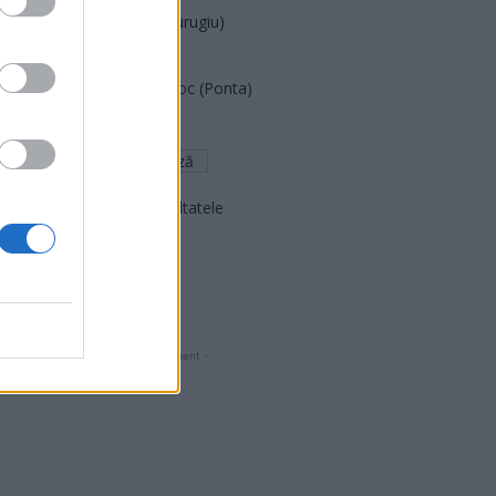
Partidul Patrioților (Surugiu)
FAR (Coarnă)
România pe Primul Loc (Ponta)
Altul
Arată rezultatele
Arhiva sondajelor
- Advertisment -