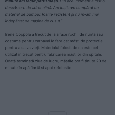
minute am făcut patru măşti.
Din acel moment a fost o
descărcare de adrenalină. Am ieşit, am cumpărat un
material de bumbac foarte rezistent şi nu m-am mai
îndepărtat de maşina de cusut.”
Irene Coppola a trecut de la a face rochii de nuntă sau
costume pentru carnaval la fabricat măşti de protecție
pentru a salva vieți. Materialul folosit de ea este cel
utilizat în trecut pentru fabricarea măştilor din spitale.
Odată terminată ziua de lucru, măştile pot fi ținute 20 de
minute în apă fiartă şi apoi refolosite.