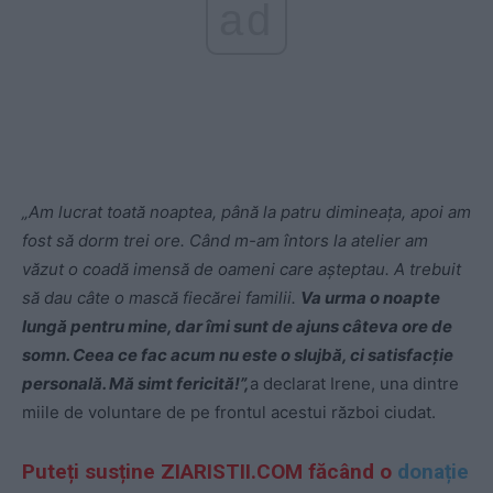
ad
„Am lucrat toată noaptea, până la patru dimineața, apoi am
fost să dorm trei ore. Când m-am întors la atelier am
văzut o coadă imensă de oameni care aşteptau. A trebuit
să dau câte o mască fiecărei familii.
Va urma o noapte
lungă pentru mine, dar îmi sunt de ajuns câteva ore de
somn. Ceea ce fac acum nu este o slujbă, ci satisfacție
personală. Mă simt fericită!”,
a declarat Irene, una dintre
miile de voluntare de pe frontul acestui război ciudat.
Puteți susține ZIARISTII.COM făcând o
donație