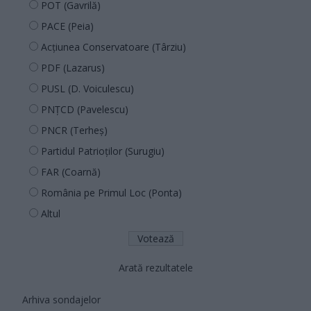
POT (Gavrilă)
PACE (Peia)
Acțiunea Conservatoare (Târziu)
PDF (Lazarus)
PUSL (D. Voiculescu)
PNȚCD (Pavelescu)
PNCR (Terheș)
Partidul Patrioților (Surugiu)
FAR (Coarnă)
România pe Primul Loc (Ponta)
Altul
Arată rezultatele
Arhiva sondajelor