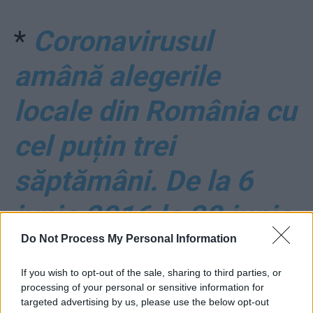
*
Coronavirusul
amână alegerile
locale din România cu
cel puțin trei
săptămâni. De la 6
iunie 2016 la 28 iunie
Do Not Process My Personal Information
2020
If you wish to opt-out of the sale, sharing to third parties, or
processing of your personal or sensitive information for
*
Feriți-vă de bani!
targeted advertising by us, please use the below opt-out