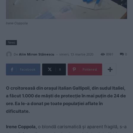
Irene Coppola
News
-
De
Alin Miron Stănescu
vineri, 13 martie 2020
8981
0
Facebook
X
Pinterest
O croitoreasă din oraşul italian Gallipoli, din sudul Italiei,
a făcut 1.000 de măşti de protecție în mai puțin de 24 de
ore. Ea le-a donat pe toate populației aflate în
dificultate.
Irene Coppola,
o blondă carismatică și aparent fragilă, s-a