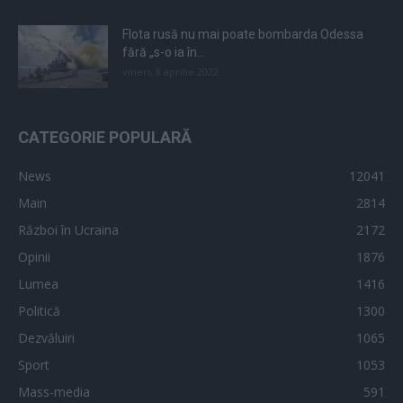
Flota rusă nu mai poate bombarda Odessa
fără „s-o ia în...
vineri, 8 aprilie 2022
CATEGORIE POPULARĂ
News
12041
Main
2814
Război în Ucraina
2172
Opinii
1876
Lumea
1416
Politică
1300
Dezvăluiri
1065
Sport
1053
Mass-media
591