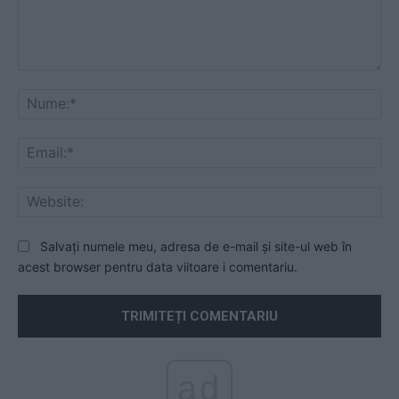
Comentariu:
Nu
Ema
Web
Salvați numele meu, adresa de e-mail și site-ul web în
acest browser pentru data viitoare i comentariu.
ad