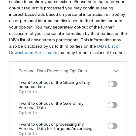
section to confirm your selection. Please note that after your
Sunt cei mai mari
opt-out request is processed you may continue seeing
interest-based ads based on personal information utilized by
purtători de viruși
us or personal information disclosed to third parties prior to
your opt-out. You may separately opt-out of the further
disclosure of your personal information by third parties on the
*
Cele mai ucigătoare
IAB’s list of downstream participants. This information may
also be disclosed by us to third parties on the
IAB’s List of
10 pandemii din
Downstream Participants
that may further disclose it to other
third parties.
istorie. Peste 660 de
Personal Data Processing Opt Outs
milioane de morți
I want to opt-out of the Sharing of my
personal data.
Opted In
*
Șoc la Parlament:
I want to opt-out of the Sale of my
Personal Data.
Cîțu renunță cu 10
Opted In
I want to opt-out of processing my
minute înainte de vot!
Personal Data for Targeted Advertising.
Opted In