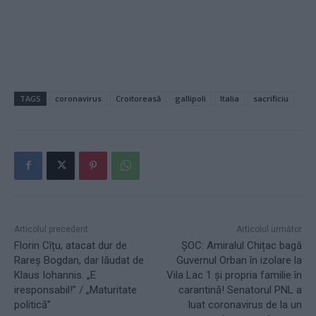
TAGS
coronavirus
Croitoreasă
gallipoli
Italia
sacrificiu
Articolul precedent
Articolul următor
Florin Cîțu, atacat dur de
ȘOC: Amiralul Chițac bagă
Rareș Bogdan, dar lăudat de
Guvernul Orban în izolare la
Klaus Iohannis. „E
Vila Lac 1 și propria familie în
iresponsabil!” / „Maturitate
carantină! Senatorul PNL a
politică”
luat coronavirus de la un