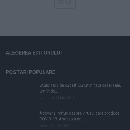
ALEGEREA EDITORULUI
POSTĂRI POPULARE
„Adio, țară de căcat!” Bătut în fața casei sale,
umilit de...
duminică, 21 iulie 2019
Adevăr și mituri despre virusul care produce
COVID-19. Analiza a doi...
vineri, 3 aprilie 2020