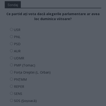
Sondaj
Ce partid ați vota dacă alegerile parlamentare ar avea
loc duminica viitoare?
USR
PNL
PSD
AUR
UDMR
PMP (Tomac)
Forța Dreptei (L. Orban)
PNȚMM
REPER
SENS
SOS (Șoșoacă)