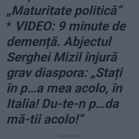
„Maturitate politică”
*
VIDEO: 9 minute de
demență. Abjectul
Serghei Mizil înjură
grav diaspora: „Stați
în p…a mea acolo, în
Italia! Du-te-n p…da
mă-tii acolo!”
- Advertisement -