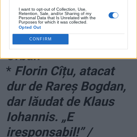
Iohannis pregătește
I want to opt-out of Collection, Use,
Retention, Sale, and/or Sharing of my
Personal Data that Is Unrelated with the
un guvern PNL-USR-
Purposes for which it was collected.
Opted Out
PLUS-PMP condus de
CONFIRM
Orban
*
Florin Cîțu, atacat
dur de Rareș Bogdan,
dar lăudat de Klaus
Iohannis. „E
iresponsabil!” /