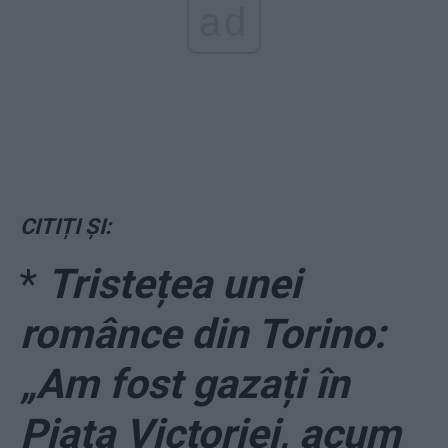
ad
CITIȚI ȘI:
*
Tristețea unei
românce din Torino:
„Am fost gazați în
Piața Victoriei, acum