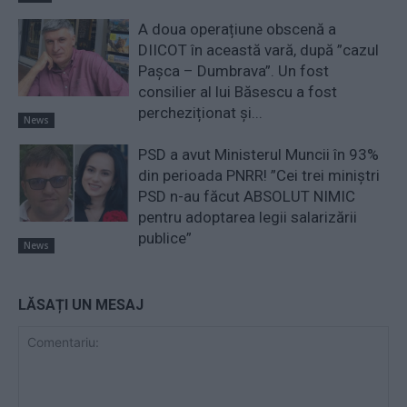
A doua operațiune obscenă a
DIICOT în această vară, după ”cazul
Pașca – Dumbrava”. Un fost
consilier al lui Băsescu a fost
percheziționat și...
News
PSD a avut Ministerul Muncii în 93%
din perioada PNRR! ”Cei trei miniştri
PSD n-au făcut ABSOLUT NIMIC
pentru adoptarea legii salarizării
publice”
News
LĂSAȚI UN MESAJ