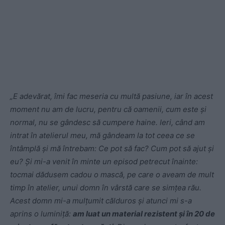
„E adevărat, îmi fac meseria cu multă pasiune, iar în acest
moment nu am de lucru, pentru că oamenii, cum este şi
normal, nu se gândesc să cumpere haine. Ieri, când am
intrat în atelierul meu, mă gândeam la tot ceea ce se
întâmplă şi mă întrebam: Ce pot să fac? Cum pot să ajut şi
eu? Şi mi-a venit în minte un episod petrecut înainte:
tocmai dădusem cadou o mască, pe care o aveam de mult
timp în atelier, unui domn în vârstă care se simțea rău.
Acest domn mi-a mulțumit călduros şi atunci mi s-a
aprins o luminiță:
am luat un material rezistent şi în 20 de