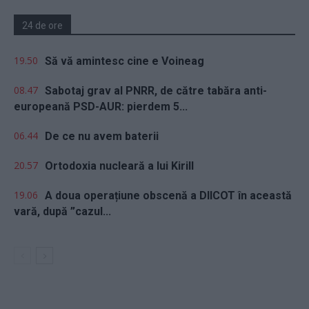
24 de ore
19.50
Să vă amintesc cine e Voineag
08.47
Sabotaj grav al PNRR, de către tabăra anti-
europeană PSD-AUR: pierdem 5...
06.44
De ce nu avem baterii
20.57
Ortodoxia nucleară a lui Kirill
19.06
A doua operațiune obscenă a DIICOT în această
vară, după ”cazul...