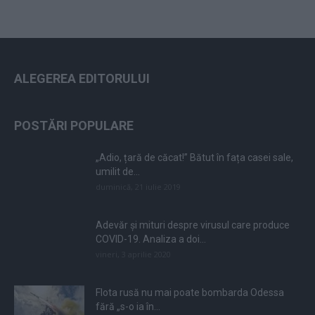
ALEGEREA EDITORULUI
POSTĂRI POPULARE
„Adio, țară de căcat!” Bătut în fața casei sale,
umilit de...
duminică, 21 iulie 2019
Adevăr și mituri despre virusul care produce
COVID-19. Analiza a doi...
vineri, 3 aprilie 2020
Flota rusă nu mai poate bombarda Odessa
fără „s-o ia în...