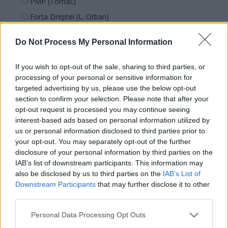
PMP (Tomac)
Forța Dreptei (L. Orban)
PNȚMM
Do Not Process My Personal Information
REPER
SENS
If you wish to opt-out of the sale, sharing to third parties, or
SOS (Șoșoacă)
processing of your personal or sensitive information for
targeted advertising by us, please use the below opt-out
POT (Gavrilă)
section to confirm your selection. Please note that after your
PACE (Peia)
opt-out request is processed you may continue seeing
interest-based ads based on personal information utilized by
Acțiunea Conservatoare (Târziu)
us or personal information disclosed to third parties prior to
PDF (Lazarus)
your opt-out. You may separately opt-out of the further
disclosure of your personal information by third parties on the
PUSL (D. Voiculescu)
IAB’s list of downstream participants. This information may
PNȚCD (Pavelescu)
also be disclosed by us to third parties on the
IAB’s List of
PNCR (Terheș)
Downstream Participants
that may further disclose it to other
third parties.
Partidul Patrioților (Surugiu)
FAR (Coarnă)
Personal Data Processing Opt Outs