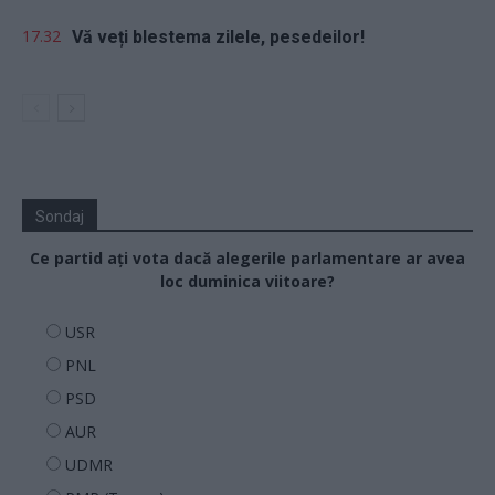
17.32
Vă veți blestema zilele, pesedeilor!
Sondaj
Ce partid ați vota dacă alegerile parlamentare ar avea
loc duminica viitoare?
USR
PNL
PSD
AUR
UDMR