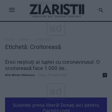
ad
Acasă
Etichete
Croitoreasă
Etichetă: Croitoreasă
Eroii neştiuți ai luptei cu coronavirusul. O
croitoreasă face 1.000 de...
Alin Miron Stănescu
-
vineri, 13 martie 2020
0
ad
Susțineți presa liberă! Donați aici pentru
Ziaristii.com!