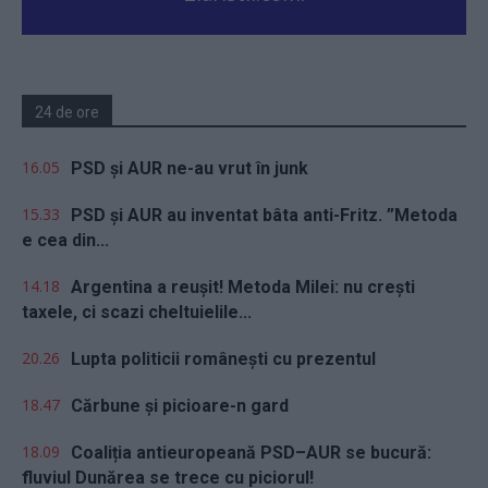
24 de ore
16.05
PSD și AUR ne-au vrut în junk
15.33
PSD și AUR au inventat bâta anti-Fritz. ”Metoda
e cea din...
14.18
Argentina a reușit! Metoda Milei: nu crești
taxele, ci scazi cheltuielile...
20.26
Lupta politicii românești cu prezentul
18.47
Cărbune și picioare-n gard
18.09
Coaliția antieuropeană PSD–AUR se bucură:
fluviul Dunărea se trece cu piciorul!