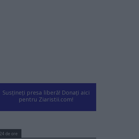
Susțineți presa liberă! Donați aici
pentru Ziaristii.com!
24 de ore