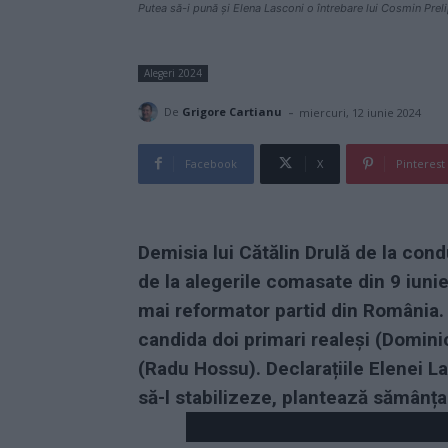
Putea să-i pună și Elena Lasconi o întrebare lui Cosmin Preli
Alegeri 2024
-
De
Grigore Cartianu
miercuri, 12 iunie 2024
Facebook
X
Pinterest
Demisia lui Cătălin Drulă de la con
de la alegerile comasate din 9 iunie
mai reformator partid din România.
candida doi primari realeși (Dominic
(Radu Hossu). Declarațiile Elenei La
să-l stabilizeze, plantează sămânța