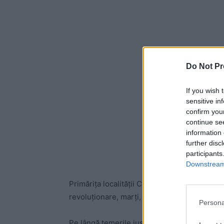
Do Not Pr
If you wish 
sensitive in
confirm you
continue se
information 
further disc
participants
Downstream 
Primăriţa localităţii Câmpulung Muscel,
Elen
revoluționare, marți, în emisiunea „Junalul d
Persona
Pe lângă temerile justificate în legătură cu 