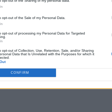
o opt-out of the Sharing of my personal data.
rtidului, Elena Lasconi vrea alungarea din conducerea
In
i-a avut în guvernarea de 8 luni alături de PNL (2020-
o opt-out of the Sale of my Personal Data.
stian Ghinea
(la Proiecte și Fonduri Europene)!
In
esa celor doi și a altor membri ai Biroului Național al
to opt-out of processing my Personal Data for Targeted
ing.
o”.
„Băieți” – și „fete” – care au fost votați să fe acolo,
In
o opt-out of Collection, Use, Retention, Sale, and/or Sharing
ersonal Data that Is Unrelated with the Purposes for which it
lected.
 Advertisement -
Out
CONFIRM