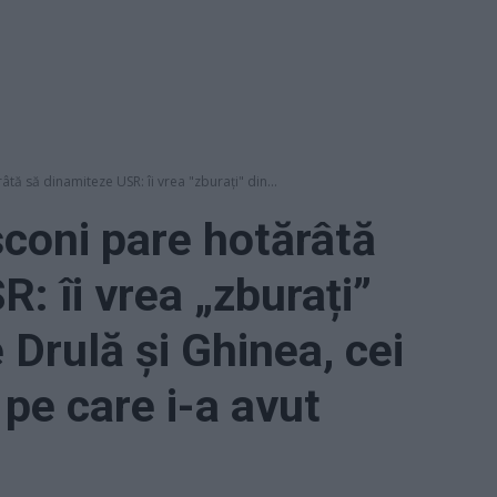
tă să dinamiteze USR: îi vrea "zburați" din...
coni pare hotărâtă
: îi vrea „zburați”
Drulă și Ghinea, cei
 pe care i-a avut