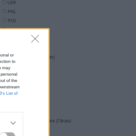
USR
PNL
PSD
AUR
UDMR
PMP (Tomac)
sonal or
Forța Dreptei (L. Orban)
ection to
PNȚMM
ou may
 personal
REPER
out of the
SENS
 downstream
SOS (Șoșoacă)
B’s List of
POT (Gavrilă)
PACE (Peia)
Acțiunea Conservatoare (Târziu)
PDF (Lazarus)