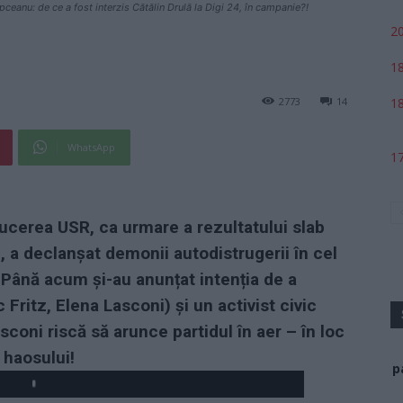
pceanu: de ce a fost interzis Cătălin Drulă la Digi 24, în campanie?!
20
18
2773
14
18
WhatsApp
17
ducerea USR, ca urmare a rezultatului slab
, a declanșat demonii autodistrugerii în cel
 Până acum și-au anunțat intenția de a
 Fritz, Elena Lasconi) și un activist civic
sconi riscă să arunce partidul în aer – în loc
 haosului!
p
Play