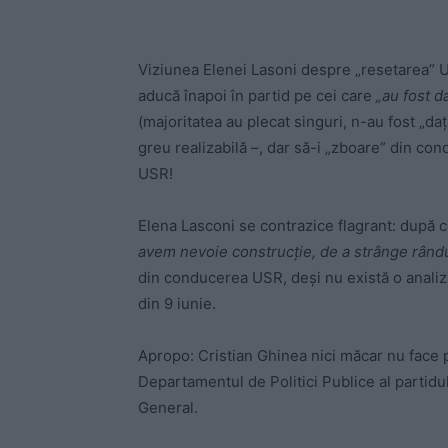
Viziunea Elenei Lasoni despre „resetarea” U
aducă înapoi în partid pe cei care
„au fost d
(majoritatea au plecat singuri, n-au fost „daț
greu realizabilă –, dar să-i „zboare” din cond
USR!
Elena Lasconi se contrazice flagrant: după
avem nevoie construcție, de a strânge rându
din conducerea USR, deși nu există o analiz
din 9 iunie.
Apropo: Cristian Ghinea nici măcar nu face 
Departamentul de Politici Publice al partidulu
General.