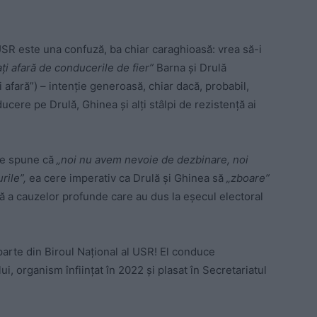
SR este una confuză, ba chiar caraghioasă: vrea să-i
ați afară de conducerile de fier”
Barna și Drulă
i afară”) – intenție generoasă, chiar dacă, probabil,
ucere pe Drulă, Ghinea și alți stâlpi de rezistență ai
 ce spune că
„noi nu avem nevoie de dezbinare, noi
rile”,
ea cere imperativ ca Drulă și Ghinea să
„zboare”
ă a cauzelor profunde care au dus la eșecul electoral
parte din Biroul Național al USR! El conduce
i, organism înființat în 2022 și plasat în Secretariatul