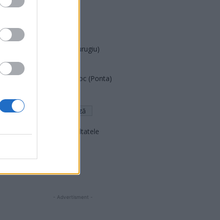
PUSL (D. Voiculescu)
PNȚCD (Pavelescu)
PNCR (Terheș)
Partidul Patrioților (Surugiu)
FAR (Coarnă)
România pe Primul Loc (Ponta)
Altul
Arată rezultatele
Arhiva sondajelor
- Advertisment -