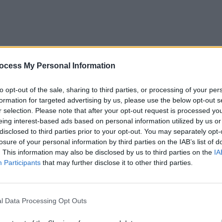
ocess My Personal Information
to opt-out of the sale, sharing to third parties, or processing of your per
formation for targeted advertising by us, please use the below opt-out s
r selection. Please note that after your opt-out request is processed y
eing interest-based ads based on personal information utilized by us or
disclosed to third parties prior to your opt-out. You may separately opt-
losure of your personal information by third parties on the IAB’s list of
. This information may also be disclosed by us to third parties on the
IA
Participants
that may further disclose it to other third parties.
a Lasconi (52 de ani),
s-a lansat în declarații
e Seară” de la Digi 24.
l Data Processing Opt Outs
putinizarea României și intenția corectă de a-i readuce