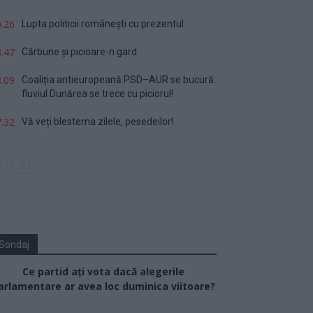
.26
Lupta politicii românești cu prezentul
.47
Cărbune și picioare-n gard
.09
Coaliția antieuropeană PSD–AUR se bucură:
fluviul Dunărea se trece cu piciorul!
.32
Vă veți blestema zilele, pesedeilor!
Sondaj
Ce partid ați vota dacă alegerile
arlamentare ar avea loc duminica viitoare?