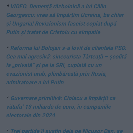
*
VIDEO. Demență războinică a lui Călin
Georgescu: vrea să împărțim Ucraina, ba chiar
și Ungaria! Revizionism fascist copiat după
Putin și tratat de Cristoiu cu simpatie
*
Reforma lui Bolojan s-a lovit de clientela PSD.
Cea mai agresivă: sinecurista Târteață – școlită
la „privată” și pe la SRI, cuplată cu un
evazionist arab, plimbăreață prin Rusia,
admiratoare a lui Putin
*
Guvernare primitivă: Ciolacu a împărțit ca
vătafu’ 13 miliarde de euro, în campaniile
electorale din 2024
*
Trei partide îl susțin deja pe Nicușor Dan, se