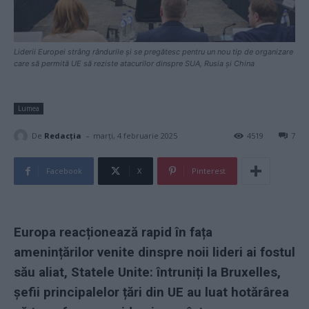
Liderii Europei strâng rândurile și se pregătesc pentru un nou tip de organizare
care să permită UE să reziste atacurilor dinspre SUA, Rusia și China
Lumea
-
De
Redacţia
marți, 4 februarie 2025
4519
7
Facebook
X
Pinterest
Europa reacționează rapid în fața
amenințărilor venite dinspre noii lideri ai fostul
său aliat, Statele Unite: întruniți la Bruxelles,
șefii principalelor țări din UE au luat hotărârea