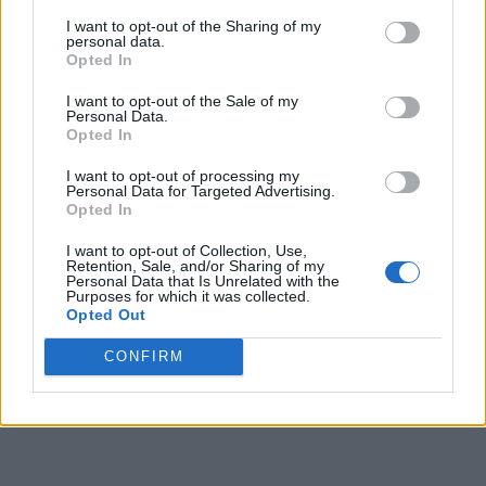
Puteți susține ZIARISTII.COM făcând
I want to opt-out of the Sharing of my
personal data.
o
donație AICI.
Vă mulțumim!
Opted In
I want to opt-out of the Sale of my
CITIȚI ȘI:
Personal Data.
Opted In
*
Laura Vicol și Vladimir Ciorbă – cel puțin o
I want to opt-out of processing my
Personal Data for Targeted Advertising.
noapte în arest! Luați cu duba și duși în „Beciul
Opted In
Domnesc”
I want to opt-out of Collection, Use,
Retention, Sale, and/or Sharing of my
Personal Data that Is Unrelated with the
*
Cei patru fruntași PSD care au poluat
Purposes for which it was collected.
Opted Out
Parlamentul cu o toxină: Laura Vicol. Cei 5
PNL-iști care au ajutat la instalarea acesteia la
CONFIRM
șefia Comisiei juridice