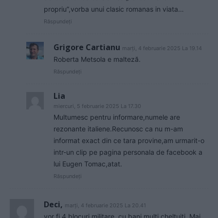
propriu”,vorba unui clasic romanas in viata…
Răspundeți
Grigore Cartianu
marți, 4 februarie 2025 La 19.14
Roberta Metsola e malteză.
Răspundeți
Lia
miercuri, 5 februarie 2025 La 17.30
Multumesc pentru informare,numele are
rezonante italiene.Recunosc ca nu m-am
informat exact din ce tara provine,am urmarit-o
intr-un clip pe pagina personala de facebook a
lui Eugen Tomac,atat.
Răspundeți
Deci,
marți, 4 februarie 2025 La 20.41
vor fi 4 blocuri militare, cu bani multi cheltuiti. Mai