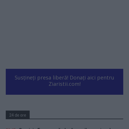
Susțineți presa liberă! Donați aici pentru
Ziaristii.com!
24 de ore