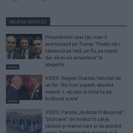
RELATED ARTICLES
Președintele unei țări mari îl
avertizează pe Trump: ”Poate să-i
iubească pe tată, pe fiu, pe nepot,
dar să nu se amestece” în
alegerile...
Lumea
VIDEO. Regele Charles, felicitat de
un Sir: ”Aţi fost superb, absolut
superb. L-aţi pus la locul lui pe
ticălosul acela”
Lumea
VIDEO. Parada „Avântul Prăbușirea”:
”plutoane” de invalizi în cârje,
văduve și mame care și-au pierdut
copiii. Demonstrația aeriană ar fi