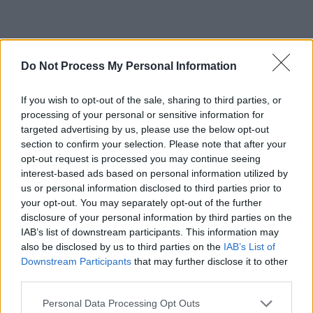
Do Not Process My Personal Information
ad
If you wish to opt-out of the sale, sharing to third parties, or
processing of your personal or sensitive information for
targeted advertising by us, please use the below opt-out
section to confirm your selection. Please note that after your
opt-out request is processed you may continue seeing
interest-based ads based on personal information utilized by
us or personal information disclosed to third parties prior to
your opt-out. You may separately opt-out of the further
La începutul lunii martie,
Ursula von der Leyen
(șefa
disclosure of your personal information by third parties on the
Comisiei Europene) a anunțat că va fi prezentat Planul de
IAB’s list of downstream participants. This information may
also be disclosed by us to third parties on the
IAB’s List of
Acțiune pentru industire, obiectivul fiind investițiile
Downstream Participants
that may further disclose it to other
masive pentru modernizarea și transformarea acesteia în
third parties.
lider mondial.
Personal Data Processing Opt Outs