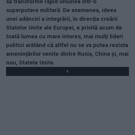
să transforme rapid uniunea într-o
superputere militară. De asemenea, ideea
unei adânciri a integrării, în direcția creării
Statelor Unite ale Europei, e privită acum de
toată lumea cu mare interes, mai mulți lideri
politici arătând că altfel nu se va putea rezista
amenințărilor venite dintre Rusia, China și, mai
nou, Statele Unite.
Play