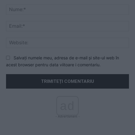
Comentariu:
Nu
Ema
Web
Salvați numele meu, adresa de e-mail și site-ul web în
acest browser pentru data viitoare i comentariu.
ad
- Advertisment -