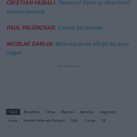
CRISTIAN HUBALI:
Tezaurul Dacic și directorul
salariu+pensie
PAUL PALENCSAR:
Casele lui Simion
NICOLAE DABIJA:
Biserica unde sfinţii au aure
negre
- Advertisement -
TAGS
Bruxelles
China
Macron
Metzola
negocieri
rusia
Statele Unite ale Europei
SUA
Trump
UE