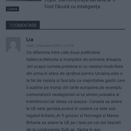
fost făcută cu inteligența...
Lumea
7 COMENTARII
Lia
marți, 4 februarie 2025 La 17.14
Ce diferenta intre cele doua politiciene
italience,Metsola si trumpista de extrema dreapta
,imi scapa numele,prietena si cu rasistul musk!Asta
din urma,in afara de sprijinul pentru Ucraina,este o
la fel de rasista si fascista ca majoritatea gastii care
il sustine pe trump din tarile europene,de exemplu
comunistoizii neolegionari ai lui simion,sosoaka si
kremlinovici.Iar ideea ca-pauza- Canada sa adere
la UE este geniala,avand in vedere ca este sub
regatul britanic,Ar fi grozav si Norvegia si Marea
Britanie sa adere la UE,sa-i lase pe cei doi fascisti
de la conducerea SUA sa „fiarba in suc