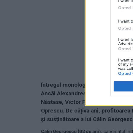
I want t
Opted 
I want t
Opted 
I want 
Advertis
Opted 
I want t
of my P
was col
Opted 
Întregul monolog, de neconceput înt
Ancăi Alexandrescu, fosta consilie
Năstase, Victor Ponta, Liviu Dragnea
Oprescu. De câțiva ani, profitoarea 
și susținătoare a lui Călin Georgesc
Călin Georgescu (62 de ani),
candidatul ind