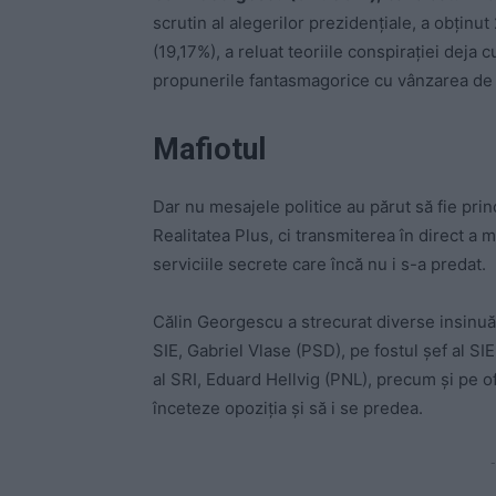
scrutin al alegerilor prezidențiale, a obținut
(19,17%), a reluat teoriile conspirației dej
propunerile fantasmagorice cu vânzarea de 
Mafiotul
Dar nu mesajele politice au părut să fie pri
Realitatea Plus, ci transmiterea în direct a 
serviciile secrete care încă nu i s-a predat.
Călin Georgescu a strecurat diverse insinuări
SIE, Gabriel Vlase (PSD), pe fostul șef al S
al SRI, Eduard Hellvig (PNL), precum și pe ofi
înceteze opoziția și să i se predea.
-