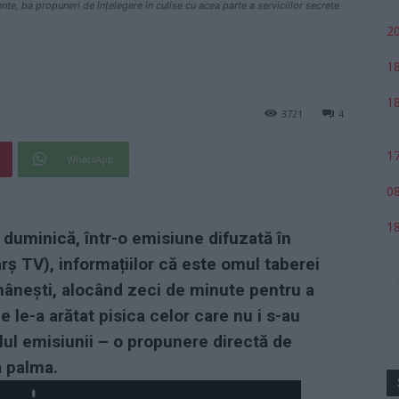
nte, ba propuneri de înțelegere în culise cu acea parte a serviciilor secrete
20
18
18
3721
4
17
WhatsApp
08
18
duminică, într-o emisiune difuzată în
arș TV), informațiilor că este omul taberei
mânești, alocând zeci de minute pentru a
 le-a arătat pisica celor care nu i s-au
nalul emisiunii – o propunere directă de
ă palma.