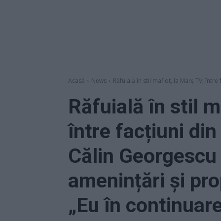
Acasă
News
Răfuială în stil mafiot, la Marș TV, între f
Răfuială în stil m
între facțiuni din
Călin Georgescu t
amenințări și pr
„Eu în continuar