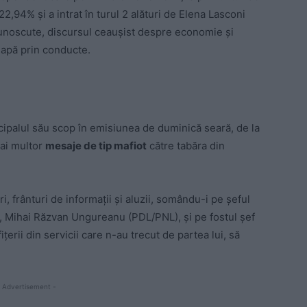
 22,94% și a intrat în turul 2 alături de Elena Lasconi
a cunoscute, discursul ceaușist despre economie și
apă prin conducte.
ncipalul său scop în emisiunea de duminică seară, de la
mai multor
mesaje de tip mafiot
către tabăra din
, frânturi de informații și aluzii, somându-i pe șeful
IE, Mihai Răzvan Ungureanu (PDL/PNL), și pe fostul șef
țerii din servicii care n-au trecut de partea lui, să
 Advertisement -