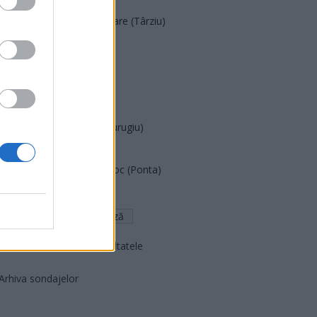
Acțiunea Conservatoare (Târziu)
PDF (Lazarus)
PUSL (D. Voiculescu)
PNȚCD (Pavelescu)
PNCR (Terheș)
Partidul Patrioților (Surugiu)
FAR (Coarnă)
România pe Primul Loc (Ponta)
Altul
Arată rezultatele
Arhiva sondajelor