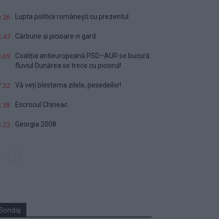
.26
Lupta politicii românești cu prezentul
.47
Cărbune și picioare-n gard
.09
Coaliția antieuropeană PSD–AUR se bucură:
fluviul Dunărea se trece cu piciorul!
.32
Vă veți blestema zilele, pesedeilor!
.38
Escrocul Chirieac
.22
Georgia 2008
Sondaj