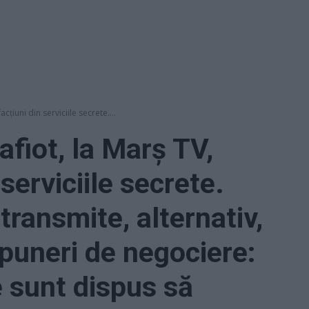
acțiuni din serviciile secrete....
afiot, la Marș TV,
 serviciile secrete.
ransmite, alternativ,
opuneri de negociere:
e sunt dispus să