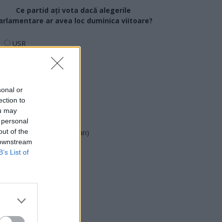
Ce partid ați vota dacă alegerile
arlamentare ar avea loc duminica viitoare?
USR
PNL
PSD
AUR
sonal or
ection to
UDMR
ou may
PMP (Tomac)
 personal
out of the
Forța Dreptei (L. Orban)
 downstream
PNȚMM
B’s List of
REPER
SENS
SOS (Șoșoacă)
POT (Gavrilă)
PACE (Peia)