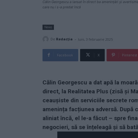
Călin Georgescu a lansat în direct ba amenințări și avertisme
care nu i s-a predat încă
News
-
De
Redacţia
luni, 3 februarie 2025
Facebook
X
Pinterest
Călin Georgescu a dat apă la moară 
direct, la Realitatea Plus (zisă și M
ceaușiste din serviciile secrete ro
amenința facțiunea adversă. După ce
aliniat încă, el le-a făcut – spre fi
negocieri, să se înțeleagă și să bat