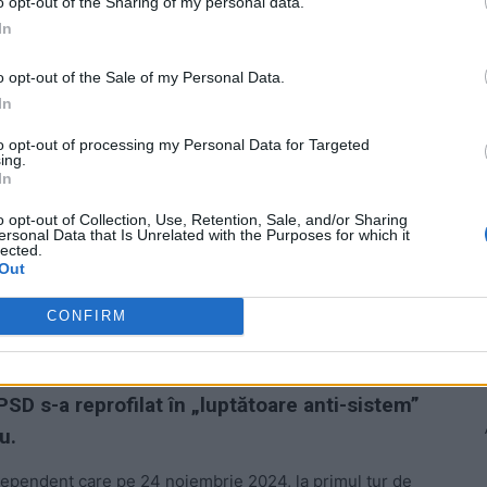
o opt-out of the Sharing of my personal data.
In
o opt-out of the Sale of my Personal Data.
ad
In
to opt-out of processing my Personal Data for Targeted
ing.
In
o opt-out of Collection, Use, Retention, Sale, and/or Sharing
ersonal Data that Is Unrelated with the Purposes for which it
lected.
Out
r-o țară normală, a avut loc în emisiunea
CONFIRM
ră a mai multor premieri PSD – Adrian
, Viorica Dăncilă – și a primarului Sorin
PSD s-a reprofilat în „luptătoare anti-sistem”
u.
ependent care pe 24 noiembrie 2024, la primul tur de