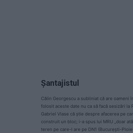
Șantajistul
Călin Georgescu a subliniat că are oameni în 
folosit aceste date nu ca să facă sesizări la 
Gabriel Vlase că știe despre afacerea pe car
construit un bloc; i-a spus lui MRU „doar atâ
teren pe care-l are pe DN1 (București-Ploieș