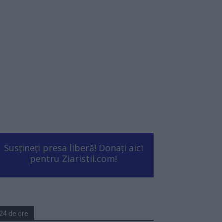
Susțineți presa liberă! Donați aici
pentru Ziaristii.com!
24 de ore