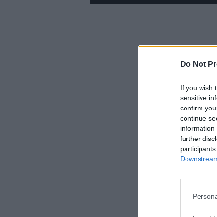
Do Not Pr
If you wish 
sensitive in
confirm you
continue se
information 
further disc
participants
Downstream 
Persona