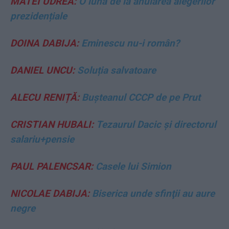
MATEI UDREA:
O lună de la anularea alegerilor
prezidențiale
DOINA DABIJA:
Eminescu nu-i român?
DANIEL UNCU:
Soluția salvatoare
ALECU RENIȚĂ:
Bușteanul CCCP de pe Prut
CRISTIAN HUBALI:
Tezaurul Dacic și directorul
salariu+pensie
PAUL PALENCSAR:
Casele lui Simion
NICOLAE DABIJA:
Biserica unde sfinţii au aure
negre