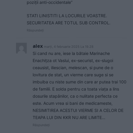
poziții anti-occidentale”
STATI LINISTITI LA LOCURILE VOASTRE.
SECURITATEA ARE TOTUL SUB CONTROL.
Răspundeți
alex
marți, 4 februarie 2025 La 19.28
Si cand nu are, iese la bătaie Marinache
Enachițza ot Vaslui, ex-securist, ex-slugoi
ceausist, iliescian, melescan, si pune de o
lovitura de stat, un vierme care suge si se
imbuiba cu niste sume din care ar putea trai 100
de familii. E solda pentru ca toata viața a lins
dosurile stapânilor, ca o nulitate perfecta ce
este. Acum vrea si bani de medicameste,
NESIMITIREA ACESTUI VIERME SI A CELOR DE
TEAPA LUI DIN KKR NU ARE LIMITE…
Răspundeți