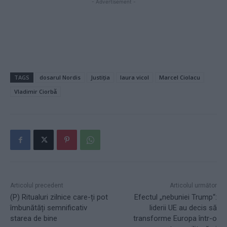
- Advertisement -
TAGS
dosarul Nordis
Justiția
laura vicol
Marcel Ciolacu
Vladimir Ciorbă
Articolul precedent
Articolul următor
(P) Ritualuri zilnice care-ți pot
Efectul „nebuniei Trump“:
îmbunătăți semnificativ
liderii UE au decis să
starea de bine
transforme Europa într-o