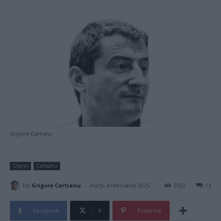
Grigore Cartianu
Opinii
Cartianu
-
De
Grigore Cartianu
marți, 4 februarie 2025
2632
13
Facebook
X
Pinterest