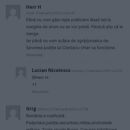
Herr H
marți, 4 februarie 2025 La 20.47
Până nu vom găsi niște politicieni lăsați lați la
margine de drum nu se vor potoli. Fiindcă știu că le
merge.
Iar până nu vom scăpa de zgripțuroaica de
Savonea justiția lui Ciordacu chiar va funcționa.
Răspundeți
Lucian Nicolescu
miercuri, 5 februarie 2025 La 8.15
@Herr H:
+1
Răspundeți
Grig
miercuri, 5 februarie 2025 La 7.28
România e rusificată .
Psdpnlaur,justiție,securitate,miliție,sindicatele
militare. Toate slugile Rusiei. Corupte,trădătoare