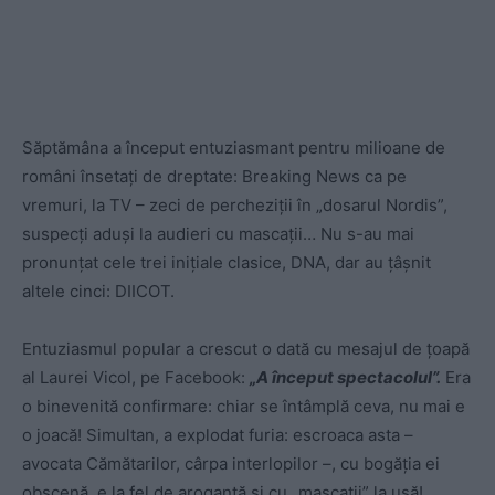
Săptămâna a început entuziasmant pentru milioane de
români însetați de dreptate: Breaking News ca pe
vremuri, la TV – zeci de percheziții în „dosarul Nordis”,
suspecți aduși la audieri cu mascații… Nu s-au mai
pronunțat cele trei inițiale clasice, DNA, dar au țâșnit
altele cinci: DIICOT.
Entuziasmul popular a crescut o dată cu mesajul de țoapă
al Laurei Vicol, pe Facebook:
„A început spectacolul”.
Era
o binevenită confirmare: chiar se întâmplă ceva, nu mai e
o joacă! Simultan, a explodat furia: escroaca asta –
avocata Cămătarilor, cârpa interlopilor –, cu bogăția ei
obscenă, e la fel de arogantă și cu „mascații” la ușă!