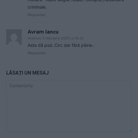
criminale.
Răspundeți
Avram Iancu
miercuri, 5 februarie 2025 La 16.45
Asta dă psd..Circ dar fără pâine..
Răspundeți
LĂSAȚI UN MESAJ
Comentariu: