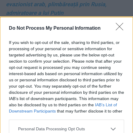
evazionist arab, plimbăreață prin Rusia,
admiratoare a lui Putin
*
Guvernare primitivă: Ciolacu a împărțit ca
Do Not Process My Personal Information
vătafu’ 13 miliarde de euro, în campaniile
If you wish to opt-out of the sale, sharing to third parties, or
electorale din 2024
processing of your personal or sensitive information for
targeted advertising by us, please use the below opt-out
*
Trei partide îl susțin deja pe Nicușor Dan, se
section to confirm your selection. Please note that after your
opt-out request is processed you may continue seeing
pregătesc și altele
interest-based ads based on personal information utilized by
us or personal information disclosed to third parties prior to
*
Crin Antonescu l-a propus pe Călin
your opt-out. You may separately opt-out of the further
disclosure of your personal information by third parties on the
Georgescu premier în 2011, din partea PSD-
IAB’s list of downstream participants. This information may
PNL, dar l-a refuzat Băsescu! / „Un om cu idei
also be disclosed by us to third parties on the
IAB’s List of
foarte solide și de consultat”
Downstream Participants
that may further disclose it to other
third parties.
*
Istoricul Armand Goșu: „Călin Georgescu este
Personal Data Processing Opt Outs
reprezentantul celei mai sinistre părți a Sistemului