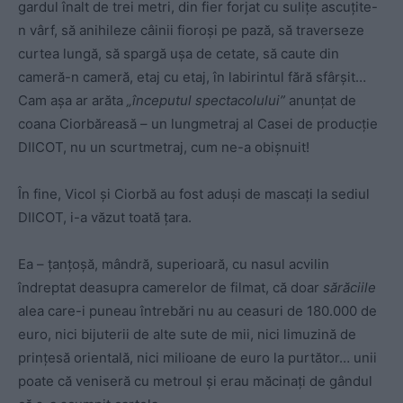
gardul înalt de trei metri, din fier forjat cu sulițe ascuțite-
n vârf, să anihileze câinii fioroși pe pază, să traverseze
curtea lungă, să spargă ușa de cetate, să caute din
cameră-n cameră, etaj cu etaj, în labirintul fără sfârșit…
Cam așa ar arăta
„începutul spectacolului”
anunțat de
coana Ciorbăreasă – un lungmetraj al Casei de producție
DIICOT, nu un scurtmetraj, cum ne-a obișnuit!
În fine, Vicol și Ciorbă au fost aduși de mascați la sediul
DIICOT, i-a văzut toată țara.
Ea – țanțoșă, mândră, superioară, cu nasul acvilin
îndreptat deasupra camerelor de filmat, că doar
sărăciile
alea care-i puneau întrebări nu au ceasuri de 180.000 de
euro, nici bijuterii de alte sute de mii, nici limuzină de
prințesă orientală, nici milioane de euro la purtător… unii
poate că veniseră cu metroul și erau măcinați de gândul