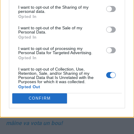
românesc. Provine din Securitate, din burta Sistemului,
I want to opt-out of the Sharing of my
personal data.
din zona nereformată a serviciilor secrete! Pe linie de
Opted In
SIE“
I want to opt-out of the Sale of my
Personal Data.
Opted In
*
VIDEO. Severin amenință cu Rusia: „Salvați-
vă pielea! Vă asumați riscuri personale” /
I want to opt-out of processing my
Personal Data for Targeted Advertising.
„Ceasul dezastrului ticăie pentru fiecare dintre
Opted In
voi!” / „Ar trebui să înțeleagă riscul personal pe
I want to opt-out of Collection, Use,
care și-l asumă”. Putinistul așteaptă o
Retention, Sale, and/or Sharing of my
Personal Data that Is Unrelated with the
„contralovitură” rusească în România
Purposes for which it was collected.
Opted Out
ALTE EDITORIALE:
CONFIRM
ADRIAN PAPAHAGI:
Cine scrie azi “un ou”,
mâine va vota un bou!