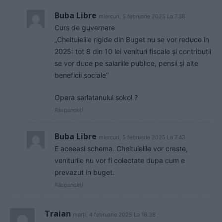
Buba Libre
miercuri, 5 februarie 2025 La 7.38
Curs de guvernare
„Cheltuielile rigide din Buget nu se vor reduce în
2025: tot 8 din 10 lei venituri fiscale și contribuții
se vor duce pe salariile publice, pensii și alte
beneficii sociale”
Opera sarlatanului sokol ?
Răspundeți
Buba Libre
miercuri, 5 februarie 2025 La 7.43
E aceeasi schema. Cheltuielile vor creste,
veniturile nu vor fi colectate dupa cum e
prevazut in buget.
Răspundeți
Traian
marți, 4 februarie 2025 La 16.38