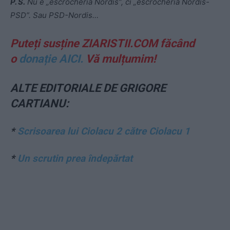
P. S.
Nu e „escrocheria Nordis”, ci „escrocheria Nordis-
PSD”. Sau PSD-Nordis…
Puteți susține ZIARISTII.COM făcând
o
donație AICI.
Vă mulțumim!
ALTE EDITORIALE DE GRIGORE
CARTIANU:
*
Scrisoarea lui Ciolacu 2 către Ciolacu 1
*
Un scrutin prea îndepărtat