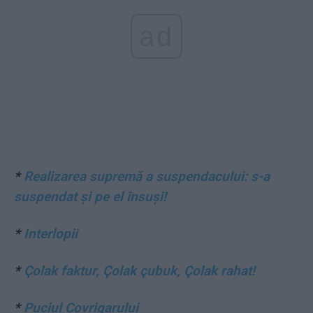
ad
*
Realizarea supremă a suspendacului: s-a
suspendat și pe el însuși!
*
Interlopii
*
Çolak faktur, Çolak çubuk, Çolak rahat!
*
Puciul Covrigarului