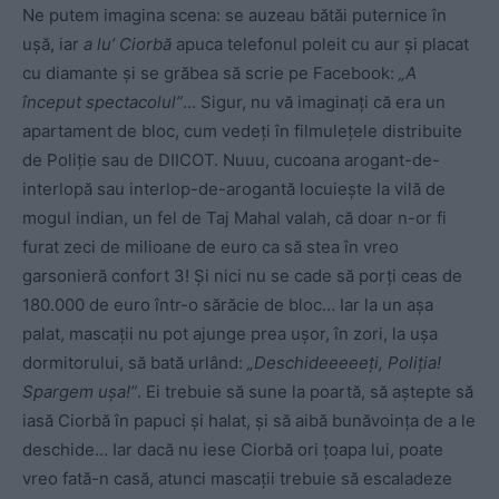
Ne putem imagina scena: se auzeau bătăi puternice în
ușă, iar
a lu’ Ciorbă
apuca telefonul poleit cu aur și placat
cu diamante și se grăbea să scrie pe Facebook:
„A
început spectacolul”
… Sigur, nu vă imaginați că era un
apartament de bloc, cum vedeți în filmulețele distribuite
de Poliție sau de DIICOT. Nuuu, cucoana arogant-de-
interlopă sau interlop-de-arogantă locuiește la vilă de
mogul indian, un fel de Taj Mahal valah, că doar n-or fi
furat zeci de milioane de euro ca să stea în vreo
garsonieră confort 3! Și nici nu se cade să porți ceas de
180.000 de euro într-o sărăcie de bloc… Iar la un așa
palat, mascații nu pot ajunge prea ușor, în zori, la ușa
dormitorului, să bată urlând:
„Deschideeeeeți, Poliția!
Spargem ușa!”
. Ei trebuie să sune la poartă, să aștepte să
iasă Ciorbă în papuci și halat, și să aibă bunăvoința de a le
deschide… Iar dacă nu iese Ciorbă ori țoapa lui, poate
vreo fată-n casă, atunci mascații trebuie să escaladeze