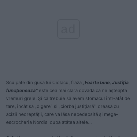
ad
Scuipate din gușa lui Ciolacu, fraza
„Foarte bine, Justiția
funcționează”
este cea mai clară dovadă că ne așteaptă
vremuri grele. Și că trebuie să avem stomacul într-atât de
tare, încât să „digere” și „ciorba justițiară”, dreasă cu
acizii nedreptății, care va lăsa nepedepsită și mega-
escrocheria Nordis, după atâtea altele…