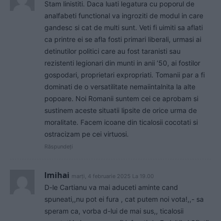
Stam linistiti. Daca luati legatura cu poporul de
analfabeti functional va ingroziti de modul in care
gandesc si cat de multi sunt. Veti fi uimiti sa aflati
ca printre ei se afla fosti primari liberali, urmasi ai
detinutilor politici care au fost taranisti sau
rezistenti legionari din munti in anii ’50, ai fostilor
gospodari, proprietari expropriati. Tomanii par a fi
dominati de o versatilitate nemaiintalnita la alte
popoare. Noi Romanii suntem cei ce aprobam si
sustinem aceste situatii lipsite de orice urma de
moralitate. Facem icoane din ticalosii cocotati si
ostracizam pe cei virtuosi.
Răspundeți
lmihai
marți, 4 februarie 2025 La 19.00
D-le Cartianu va mai aduceti aminte cand
spuneati,,nu pot ei fura , cat putem noi vota!,,- sa
speram ca, vorba d-lui de mai sus,, ticalosii