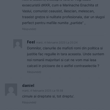
exsecuristii dKKR, cum e Marinache Enachita ot
Vaslui, comunist ceausist, iliescian, melescan,
traseist grețos si nulitate profesionala, dar un slugoi
perfect pentru mafiile numite „partide” ,
Răspundeți
Feel
marți, 4 februarie 2025 La 20.24
Domnilor, clanurile de mafioti romi din politica si
justitie fac regulile in tara aceasta. Unde suntem
noi romanii majoritari si cat ne vom mai lasa
calcati in picioare de o astfel contraselectie ?
Răspundeți
daniel
marți, 4 februarie 2025 La 19.58
cirnule ai dreptate si, tot dreptu’.
Răspundeți