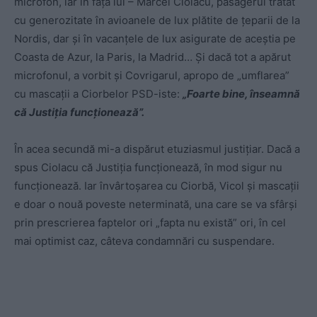
microfon, iar în fața lui – Marcel Ciolacu, pasagerul tratat
cu generozitate în avioanele de lux plătite de țeparii de la
Nordis, dar și în vacanțele de lux asigurate de aceștia pe
Coasta de Azur, la Paris, la Madrid… Și dacă tot a apărut
microfonul, a vorbit și Covrigarul, apropo de „umflarea”
cu mascații a Ciorbelor PSD-iste:
„Foarte bine, înseamnă
că Justiția funcționează”.
În acea secundă mi-a dispărut etuziasmul justițiar. Dacă a
spus Ciolacu că Justiția funcționează, în mod sigur nu
funcționează. Iar învârtoșarea cu Ciorbă, Vicol și mascații
e doar o nouă poveste neterminată, una care se va sfârși
prin prescrierea faptelor ori „fapta nu există” ori, în cel
mai optimist caz, câteva condamnări cu suspendare.