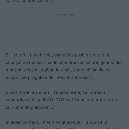
că s-a scumpit cartela…
- Advertisement -
El – rotofei, bine hrănit, dar câțiva pași în spatele ei,
cocoșat de necazuri și de cele două accesorii, geanta din
mână și rucsacul agățat de umăr, semn că familia de
escroci se pregătise de „Beciul Domnesc”…
Și s-a intrat la audieri. Treceau orele, se întețeau
zvonurile că în sediul DIICOT se făceau denunțuri grele,
cu nume de politicieni…
În acest context, într-un Palat al Puterii a apărut un