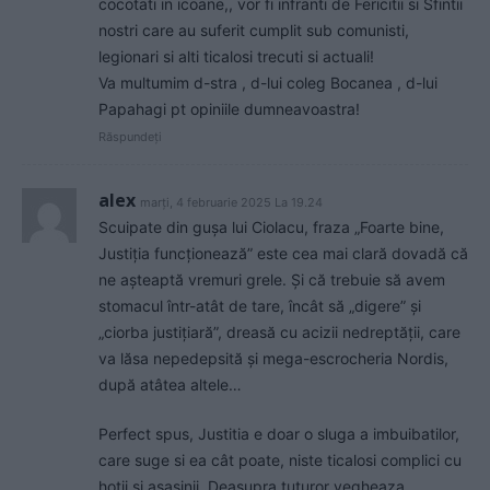
cocotati in icoane,, vor fi infranti de Fericitii si Sfintii
nostri care au suferit cumplit sub comunisti,
legionari si alti ticalosi trecuti si actuali!
Va multumim d-stra , d-lui coleg Bocanea , d-lui
Papahagi pt opiniile dumneavoastra!
Răspundeți
alex
marți, 4 februarie 2025 La 19.24
Scuipate din gușa lui Ciolacu, fraza „Foarte bine,
Justiția funcționează” este cea mai clară dovadă că
ne așteaptă vremuri grele. Și că trebuie să avem
stomacul într-atât de tare, încât să „digere” și
„ciorba justițiară”, dreasă cu acizii nedreptății, care
va lăsa nepedepsită și mega-escrocheria Nordis,
după atâtea altele…
Perfect spus, Justitia e doar o sluga a imbuibatilor,
care suge si ea cât poate, niste ticalosi complici cu
hotii si asasinii, Deasupra tuturor vegheaza