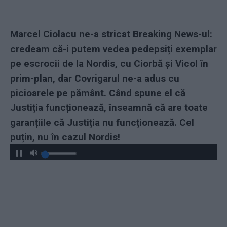
Marcel Ciolacu ne-a stricat Breaking News-ul:
credeam că-i putem vedea pedepsiți exemplar
pe escrocii de la Nordis, cu Ciorbă și Vicol în
prim-plan, dar Covrigarul ne-a adus cu
picioarele pe pământ. Când spune el că
Justiția funcționează, înseamnă că are toate
garanțiile că Justiția nu funcționează. Cel
puțin, nu în cazul Nordis!
Play