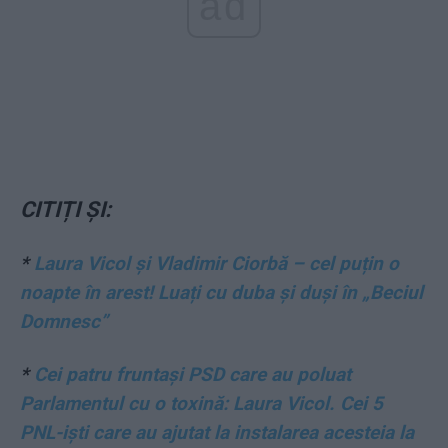
ad
CITIȚI ȘI:
*
Laura Vicol și Vladimir Ciorbă – cel puțin o
noapte în arest! Luați cu duba și duși în „Beciul
Domnesc”
*
Cei patru fruntași PSD care au poluat
Parlamentul cu o toxină: Laura Vicol. Cei 5
PNL-iști care au ajutat la instalarea acesteia la