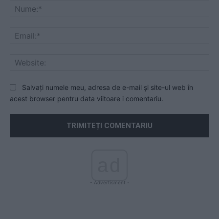
Nu
Ema
Web
Salvați numele meu, adresa de e-mail și site-ul web în
acest browser pentru data viitoare i comentariu.
ad
- Advertisment -