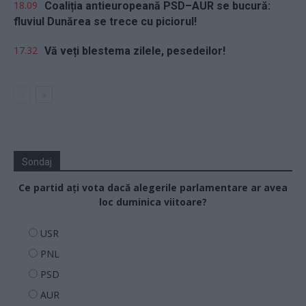
18.09
Coaliția antieuropeană PSD–AUR se bucură:
fluviul Dunărea se trece cu piciorul!
17.32
Vă veți blestema zilele, pesedeilor!
Sondaj
Ce partid ați vota dacă alegerile parlamentare ar avea
loc duminica viitoare?
USR
PNL
PSD
AUR