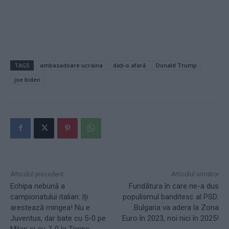
TAGS
ambasadoare ucraina
dați-o afară
Donald Trump
joe biden
Articolul precedent
Articolul următor
Echipa nebună a
Fundătura în care ne-a dus
campionatului italian: îți
populismul banditesc al PSD:
arestează mingea! Nu e
Bulgaria va adera la Zona
Juventus, dar bate cu 5-0 pe
Euro în 2023, noi nici în 2025!
Milan și cu 7-0 la Torino