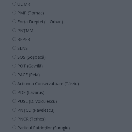
UDMR
PMP (Tomac)
Forța Dreptei (L. Orban)
PNȚMM
REPER
SENS
SOS (Șoșoacă)
POT (Gavrilă)
PACE (Peia)
Acțiunea Conservatoare (Târziu)
PDF (Lazarus)
PUSL (D. Voiculescu)
PNȚCD (Pavelescu)
PNCR (Terheș)
Partidul Patrioților (Surugiu)