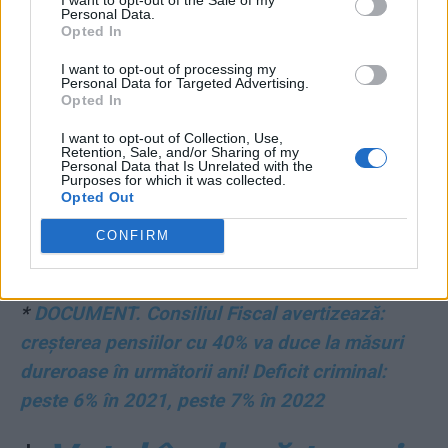
Personal Data.
Opted In
statul cu 3.000.000 €.
I want to opt-out of processing my
Personal Data for Targeted Advertising.
Pușcărie pentru fiul
Opted In
„justițiarului” de la
I want to opt-out of Collection, Use,
Retention, Sale, and/or Sharing of my
Personal Data that Is Unrelated with the
Purposes for which it was collected.
OTV-RTV-EVZ-Antena
Opted Out
3
CONFIRM
*
DOCUMENT. Consiliul Fiscal avertizează:
creșterea pensiilor cu 40% va duce la măsuri
dureroase în următorii ani! Deficit criminal:
peste 6% în 2021, peste 7% în 2022