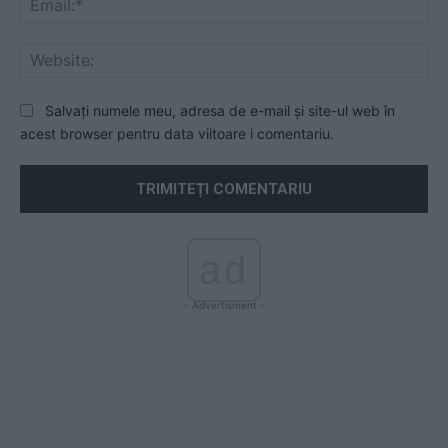
Web
Salvați numele meu, adresa de e-mail și site-ul web în
acest browser pentru data viitoare i comentariu.
ad
- Advertisment -