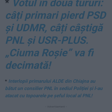
*
Votul în două tururi:
câți primari pierd PSD
și UDMR, câți câștigă
PNL și USR-PLUS.
„Ciuma Roșie” va fi
decimată!
*
Interlopii primarului ALDE din Chiajna au
bătut un consilier PNL în sediul Poliției și l-au
atacat cu topoarele pe șeful local al PNL!
- Advertisement -