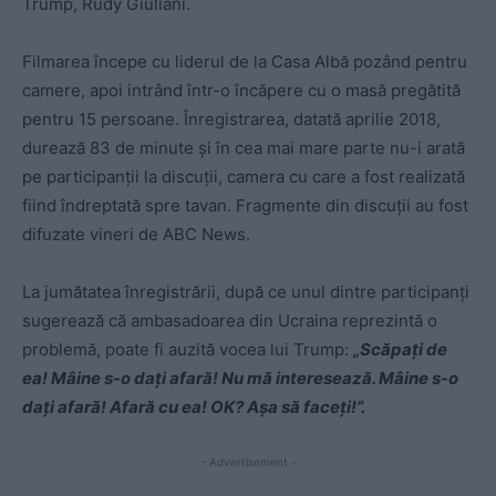
Trump, Rudy Giuliani.
Filmarea începe cu liderul de la Casa Albă pozând pentru
camere, apoi intrând într-o încăpere cu o masă pregătită
pentru 15 persoane. Înregistrarea, datată aprilie 2018,
durează 83 de minute şi în cea mai mare parte nu-i arată
pe participanţii la discuţii, camera cu care a fost realizată
fiind îndreptată spre tavan. Fragmente din discuţii au fost
difuzate vineri de ABC News.
La jumătatea înregistrării, după ce unul dintre participanţi
sugerează că ambasadoarea din Ucraina reprezintă o
problemă, poate fi auzită vocea lui Trump:
„Scăpaţi de
ea! Mâine s-o daţi afară! Nu mă interesează. Mâine s-o
daţi afară! Afară cu ea! OK? Aşa să faceţi!”.
- Advertisement -