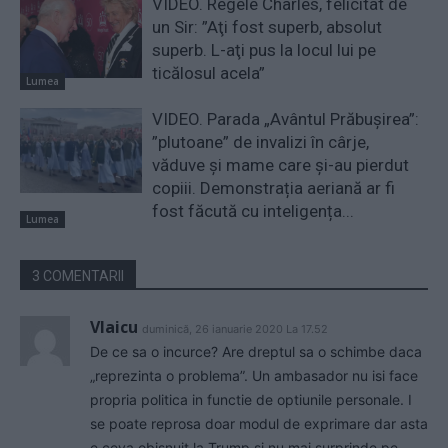
VIDEO. Regele Charles, felicitat de
un Sir: ”Aţi fost superb, absolut
superb. L-aţi pus la locul lui pe
ticălosul acela”
Lumea
VIDEO. Parada „Avântul Prăbușirea”:
”plutoane” de invalizi în cârje,
văduve și mame care și-au pierdut
copiii. Demonstrația aeriană ar fi
fost făcută cu inteligența...
Lumea
3 COMENTARII
Vlaicu
duminică, 26 ianuarie 2020 La 17.52
De ce sa o incurce? Are dreptul sa o schimbe daca
„reprezinta o problema”. Un ambasador nu isi face
propria politica in functie de optiunile personale. I
se poate reprosa doar modul de exprimare dar asta
e ceva obisnuit la Trump si nu mai surprinde pe