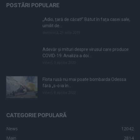
POSTĂRI POPULARE
„Adio, țară de căcat!” Bătut în fața casei sale,
umilit de...
duminică, 21 iulie 2019
Adevăr și mituri despre virusul care produce
COVID-19. Analiza a doi...
vineri, 3 aprilie 2020
Flota rusă nu mai poate bombarda Odessa
fără „s-o ia în...
vineri, 8 aprilie 2022
CATEGORIE POPULARĂ
News
12042
Main
2814