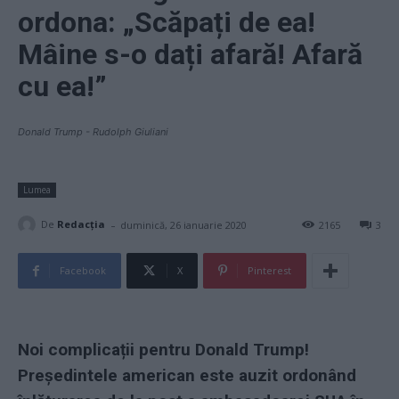
ordona: „Scăpați de ea!
Mâine s-o dați afară! Afară
cu ea!”
Donald Trump - Rudolph Giuliani
Lumea
-
De
Redacţia
duminică, 26 ianuarie 2020
2165
3
Facebook
X
Pinterest
Noi complicații pentru Donald Trump!
Preşedintele american este auzit ordonând