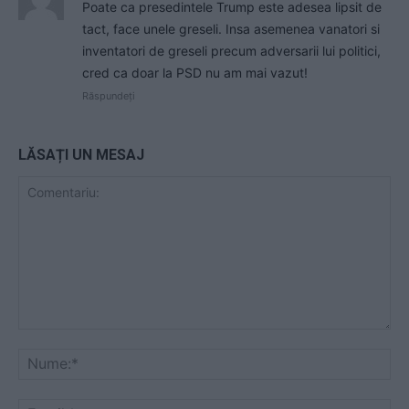
Poate ca presedintele Trump este adesea lipsit de
tact, face unele greseli. Insa asemenea vanatori si
inventatori de greseli precum adversarii lui politici,
cred ca doar la PSD nu am mai vazut!
Răspundeți
LĂSAȚI UN MESAJ
Comentariu:
Nu
Ema