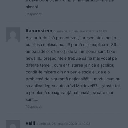
nimeni.
Răspundeți
Rammstein
duminică, 26 ianuarie 2020 La 18.03
Așa ar trebui să procedeze și președintele nostru…
cu aliosa melescanu…!!! parcă el le explica in ’89…
ambasadelor că morții de la Timișoara sunt fake
news!!!!.. președintele trebuie să fie mai vocal pe
diferite teme… cum ar fi starea jalnică a școlilor,
condițiile mizere din grupurile sociale ..da e o
problemă de siguranță națională!!!… modul cum nu
sa aplicat legea autostrăzi Moldovei!!?… și asta tot
o problemă de siguranță națională…și câte mai
sunt….
Răspundeți
valll
duminică, 26 ianuarie 2020 La 19.08