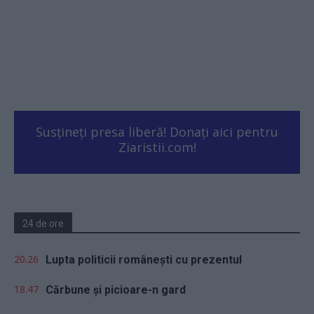
Susțineți presa liberă! Donați aici pentru
Ziaristii.com!
24 de ore
20.26
Lupta politicii românești cu prezentul
18.47
Cărbune și picioare-n gard