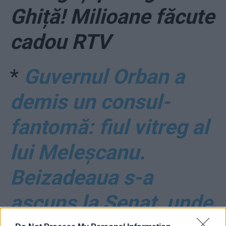
Ghiță! Milioane făcute
cadou RTV
*
Guvernul Orban a
demis un consul-
fantomă: fiul vitreg al
lui Meleșcanu.
Beizadeaua s-a
ascuns la Senat, unde