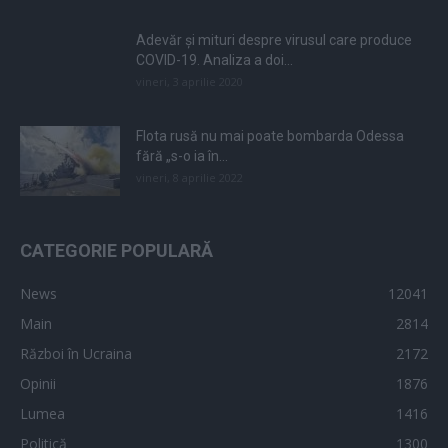
Adevăr și mituri despre virusul care produce
COVID-19. Analiza a doi...
vineri, 3 aprilie 2020
Flota rusă nu mai poate bombarda Odessa
fără „s-o ia în...
vineri, 8 aprilie 2022
CATEGORIE POPULARĂ
News
12041
Main
2814
Război în Ucraina
2172
Opinii
1876
Lumea
1416
Politică
1300