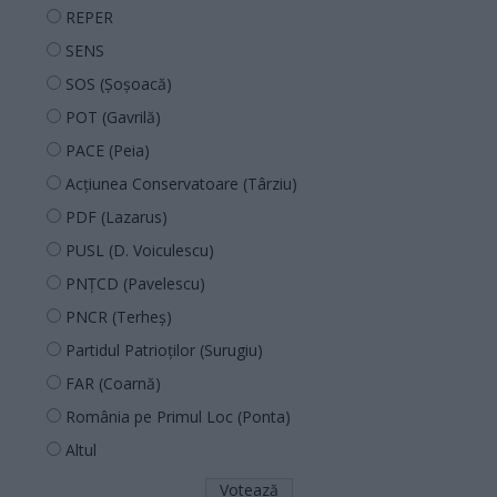
REPER
SENS
SOS (Șoșoacă)
POT (Gavrilă)
PACE (Peia)
Acțiunea Conservatoare (Târziu)
PDF (Lazarus)
PUSL (D. Voiculescu)
PNȚCD (Pavelescu)
PNCR (Terheș)
Partidul Patrioților (Surugiu)
FAR (Coarnă)
România pe Primul Loc (Ponta)
Altul