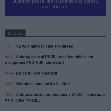
Susțineți presa liberă! Donați aici pentru
Ziaristii.com!
24 de ore
19.50
Să vă amintesc cine e Voineag
08.47
Sabotaj grav al PNRR, de către tabăra anti-
europeană PSD-AUR: pierdem 5...
06.44
De ce nu avem baterii
20.57
Ortodoxia nucleară a lui Kirill
19.06
A doua operațiune obscenă a DIICOT în această
vară, după ”cazul...