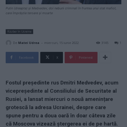
Putin (dreapta) și Medvedev, doi nebuni criminali în fruntea unui stat mafiot,
care împrăștie teroare și moarte
Război în Ucraina
-
De
Matei Udrea
miercuri, 15 iunie 2022
3145
1
Facebook
X
Pinterest
Fostul președinte rus Dmitri Medvedev, acum
vicepreședinte al Consiliului de Securitate al
Rusiei, a lansat miercuri o nouă amenințare
grotescă la adresa Ucrainei, despre care
spune pentru a doua oară în doar câteva zile
că Moscova vizează ștergerea ei de pe hartă.