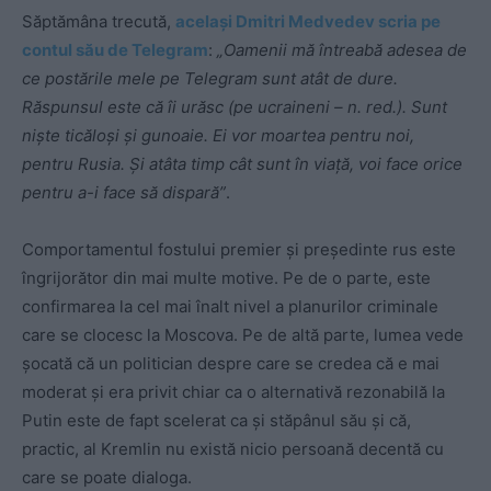
Săptămâna trecută,
același Dmitri Medvedev scria pe
contul său de Telegram
:
„Oamenii mă întreabă adesea de
ce postările mele pe Telegram sunt atât de dure.
Răspunsul este că îi urăsc (pe ucraineni – n. red.). Sunt
niște ticăloși și gunoaie. Ei vor moartea pentru noi,
pentru Rusia. Și atâta timp cât sunt în viață, voi face orice
pentru a-i face să dispară”
.
Comportamentul fostului premier și președinte rus este
îngrijorător din mai multe motive. Pe de o parte, este
confirmarea la cel mai înalt nivel a planurilor criminale
care se clocesc la Moscova. Pe de altă parte, lumea vede
șocată că un politician despre care se credea că e mai
moderat și era privit chiar ca o alternativă rezonabilă la
Putin este de fapt scelerat ca și stăpânul său și că,
practic, al Kremlin nu există nicio persoană decentă cu
care se poate dialoga.