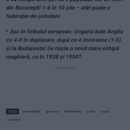
din București! 1-6 în 10 zile – atât poate o
federație-de-șobolani
*
Șoc în fotbalul european: Ungaria bate Anglia
cu 4-0 în deplasare, după ce-o învinsese (1-0)
și la Budapesta! Se naște o nouă mare echipă
maghiară, ca în 1938 și 1954?
- Advertisement -
TAGS
amenințări
genocid
Medvedev
putin
rusia
ucraina