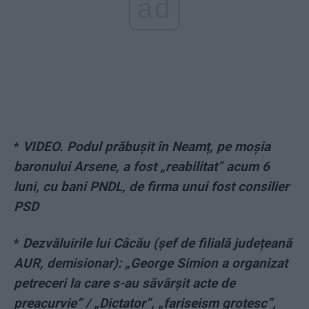
ad
*
VIDEO. Podul prăbușit în Neamț, pe moșia
baronului Arsene, a fost „reabilitat” acum 6
luni, cu bani PNDL, de firma unui fost consilier
PSD
*
Dezvăluirile lui Câcău (șef de filială județeană
AUR, demisionar): „George Simion a organizat
petreceri la care s-au săvârșit acte de
preacurvie” / „Dictator”, „fariseism grotesc”,