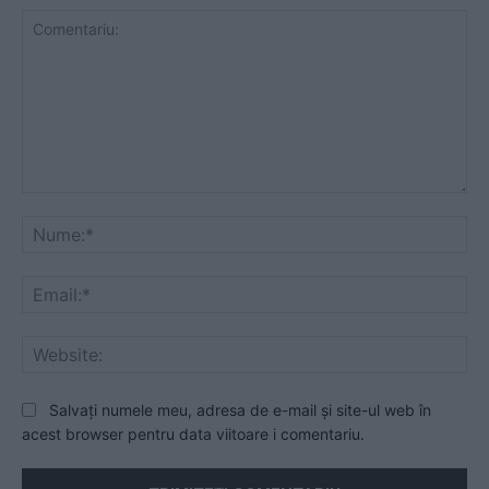
Comentariu:
Nu
Ema
Web
Salvați numele meu, adresa de e-mail și site-ul web în
acest browser pentru data viitoare i comentariu.