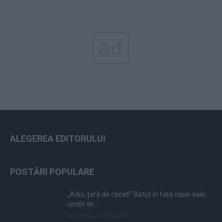
ad
ALEGEREA EDITORULUI
POSTĂRI POPULARE
„Adio, țară de căcat!” Bătut în fața casei sale,
umilit de...
duminică, 21 iulie 2019