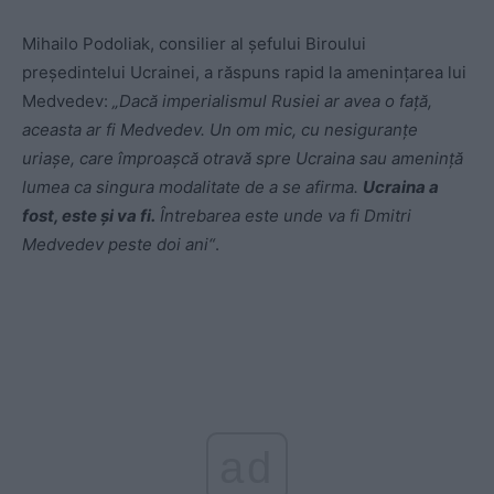
Mihailo Podoliak, consilier al șefului Biroului
președintelui Ucrainei, a răspuns rapid la amenințarea lui
Medvedev:
„Dacă imperialismul Rusiei ar avea o față,
aceasta ar fi Medvedev. Un om mic, cu nesiguranțe
uriașe, care împroașcă otravă spre Ucraina sau amenință
lumea ca singura modalitate de a se afirma.
Ucraina a
fost, este și va fi.
Întrebarea este unde va fi Dmitri
Medvedev peste doi ani“
.
ad