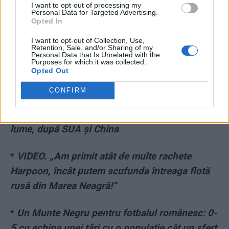
I want to opt-out of processing my
Personal Data for Targeted Advertising.
Opted In
I want to opt-out of Collection, Use,
Retention, Sale, and/or Sharing of my
Personal Data that Is Unrelated with the
Purposes for which it was collected.
*
Moment istoric: Germania va redeveni
Opted Out
puterea militară numărul 1 a Europei.
CONFIRM
Parlamentul a aprobat un buget anual de 100
de miliarde de euro, al treilea cel mai mare din
lume, după SUA și China
*
VIDEO. „Am primit atât de multe rachete
Harpoon, încât putem scufunda întreaga flotă
rusă din Marea Neagră!”
*
Un Munte Negru pentru fotbalul românesc: 0-
5 cu echipa unei țări cu o populație cât un sfert