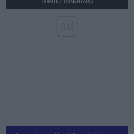
ad
- Advertisment -