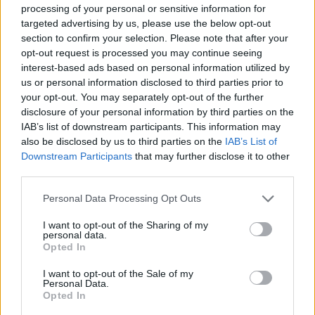
processing of your personal or sensitive information for
care anunță „inevitabila” folosire a armelor
targeted advertising by us, please use the below opt-out
nucleare și „decapitarea în Piața Roșie” a
section to confirm your selection. Please note that after your
opt-out request is processed you may continue seeing
ucrainenilor
interest-based ads based on personal information utilized by
us or personal information disclosed to third parties prior to
*
Generalul Wesley Clark: „Alianța NATO însăși
your opt-out. You may separately opt-out of the further
disclosure of your personal information by third parties on the
va fi în pericol dacă Ucraina nu va primi sprijin
IAB’s list of downstream participants. This information may
deplin pentru a-l respinge pe Putin”
also be disclosed by us to third parties on the
IAB’s List of
Downstream Participants
that may further disclose it to other
third parties.
Personal Data Processing Opt Outs
I want to opt-out of the Sharing of my
personal data.
Opted In
ad
I want to opt-out of the Sale of my
Personal Data.
Opted In