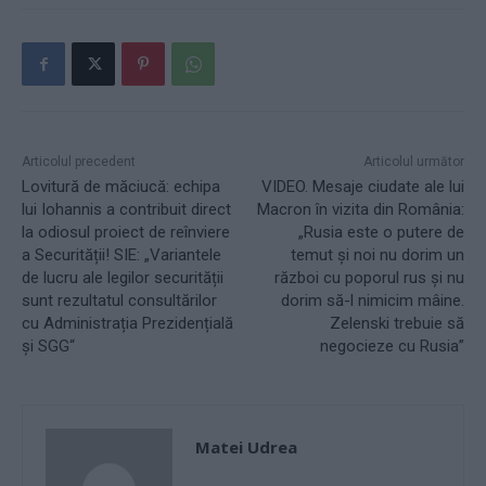
Articolul precedent
Articolul următor
Lovitură de măciucă: echipa
VIDEO. Mesaje ciudate ale lui
lui Iohannis a contribuit direct
Macron în vizita din România:
la odiosul proiect de reînviere
„Rusia este o putere de
a Securității! SIE: „Variantele
temut și noi nu dorim un
de lucru ale legilor securității
război cu poporul rus și nu
sunt rezultatul consultărilor
dorim să-l nimicim mâine.
cu Administrația Prezidențială
Zelenski trebuie să
și SGG“
negocieze cu Rusia”
Matei Udrea