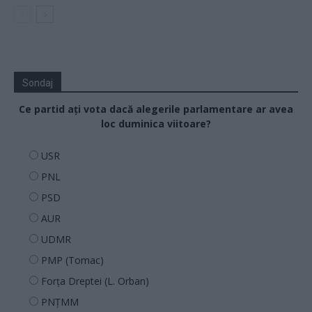
Sondaj
Ce partid ați vota dacă alegerile parlamentare ar avea
loc duminica viitoare?
USR
PNL
PSD
AUR
UDMR
PMP (Tomac)
Forța Dreptei (L. Orban)
PNȚMM