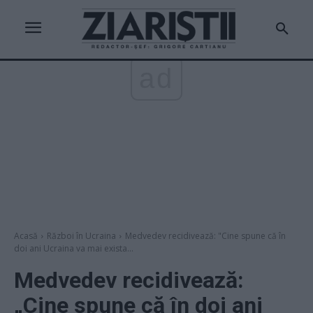
ad
Acasă
Război în Ucraina
Medvedev recidivează: "Cine spune că în
doi ani Ucraina va mai exista...
Medvedev recidivează:
„Cine spune că în doi ani