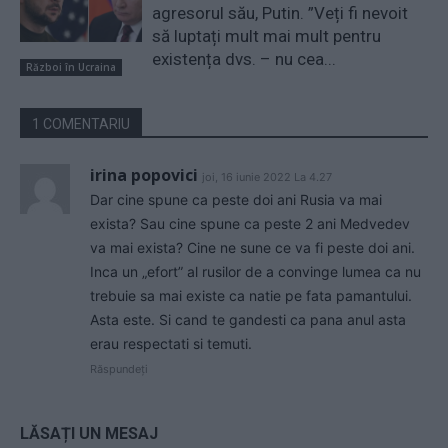
agresorul său, Putin. ”Veți fi nevoit
să luptați mult mai mult pentru
existența dvs. – nu cea...
Război în Ucraina
1 COMENTARIU
irina popovici
joi, 16 iunie 2022 La 4.27
Dar cine spune ca peste doi ani Rusia va mai
exista? Sau cine spune ca peste 2 ani Medvedev
va mai exista? Cine ne sune ce va fi peste doi ani.
Inca un „efort” al rusilor de a convinge lumea ca nu
trebuie sa mai existe ca natie pe fata pamantului.
Asta este. Si cand te gandesti ca pana anul asta
erau respectati si temuti.
Răspundeți
LĂSAȚI UN MESAJ