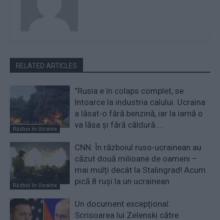
RELATED ARTICLES
”Rusia e în colaps complet, se
întoarce la industria calului. Ucraina
a lăsat-o fără benzină, iar la iarnă o
va lăsa și fără căldură....
Război în Ucraina
CNN: În războiul ruso-ucrainean au
căzut două milioane de oameni –
mai mulți decât la Stalingrad! Acum
pică 8 ruși la un ucrainean
Război în Ucraina
Un document excepțional:
Scrisoarea lui Zelenski către