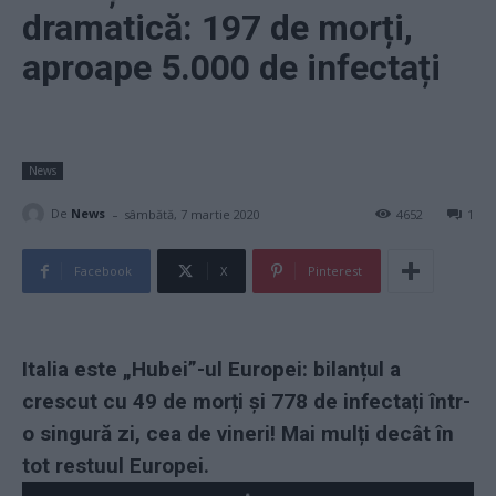
dramatică: 197 de morți,
aproape 5.000 de infectați
News
-
De
News
sâmbătă, 7 martie 2020
4652
1
Facebook
X
Pinterest
Italia este „Hubei”-ul Europei: bilanțul a
crescut cu 49 de morți și 778 de infectați într-
o singură zi, cea de vineri! Mai mulți decât în
tot restuul Europei.