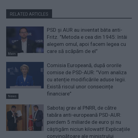
RELATED ARTICLES
PSD și AUR au inventat bâta anti-
Fritz. ”Metoda e cea din 1945: întâi
alegem omul, apoi facem legea cu
care să scăpăm de el”
Main
Comisia Europeană, după ororile
comise de PSD-AUR: ”Vom analiza
cu atenție modificările aduse legii.
Există riscul unor consecințe
financiare”
News
Sabotaj grav al PNRR, de către
tabăra anti-europeană PSD-AUR:
pierdem 5 miliarde de euro și nu
câștigăm niciun kilowatt! Explicațiile
convingătoare ale ministrului