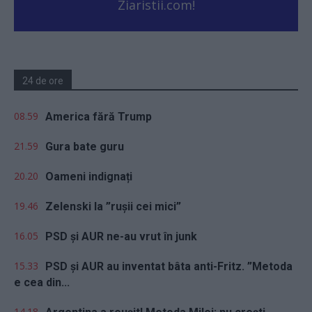
Ziaristii.com!
24 de ore
08.59
America fără Trump
21.59
Gura bate guru
20.20
Oameni indignați
19.46
Zelenski la ”rușii cei mici”
16.05
PSD și AUR ne-au vrut în junk
15.33
PSD și AUR au inventat bâta anti-Fritz. ”Metoda
e cea din...
14.18