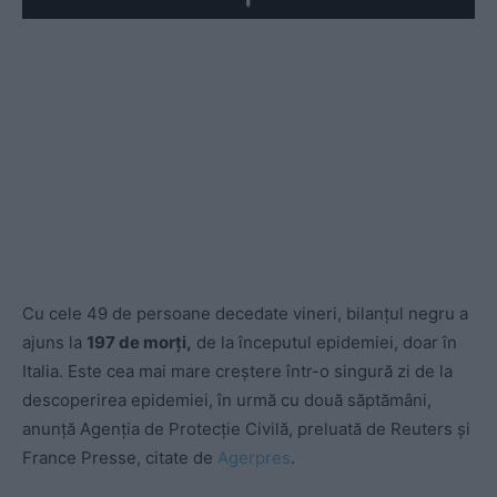
Play
Cu cele 49 de persoane decedate vineri, bilanţul negru a
ajuns la
197 de morți,
de la începutul epidemiei, doar în
Italia. Este cea mai mare creştere într-o singură zi de la
descoperirea epidemiei, în urmă cu două săptămâni,
anunță Agenţia de Protecţie Civilă, preluată de Reuters şi
France Presse, citate de
Agerpres
.