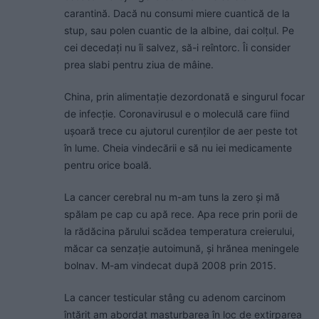
carantină. Dacă nu consumi miere cuantică de la
stup, sau polen cuantic de la albine, dai colțul. Pe
cei decedați nu îi salvez, să-i reîntorc. Îi consider
prea slabi pentru ziua de mâine.
China, prin alimentație dezordonată e singurul focar
de infecție. Coronavirusul e o moleculă care fiind
ușoară trece cu ajutorul curenților de aer peste tot
în lume. Cheia vindecării e să nu iei medicamente
pentru orice boală.
La cancer cerebral nu m-am tuns la zero și mă
spălam pe cap cu apă rece. Apa rece prin porii de
la rădăcina părului scădea temperatura creierului,
măcar ca senzație autoimună, și hrănea meningele
bolnav. M-am vindecat după 2008 prin 2015.
La cancer testicular stâng cu adenom carcinom
întărit am abordat masturbarea în loc de extirparea