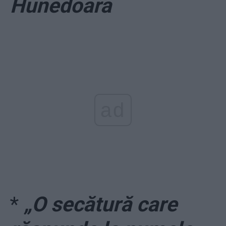
Hunedoara
ad
*
„O secătură care