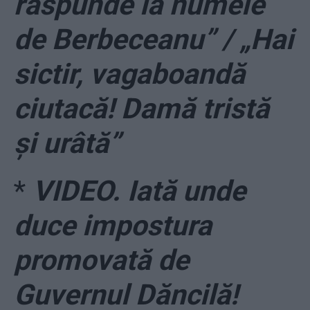
răspunde la numele
de Berbeceanu” / „Hai
sictir, vagaboandă
ciutacă! Damă tristă
și urâtă”
*
VIDEO. Iată unde
duce impostura
promovată de
Guvernul Dăncilă!