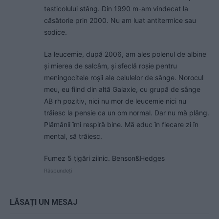
testicolului stâng. Din 1990 m-am vindecat la
căsătorie prin 2000. Nu am luat antitermice sau
sodice.
La leucemie, după 2006, am ales polenul de albine
și mierea de salcâm, și sfeclă roșie pentru
meningocitele roșii ale celulelor de sânge. Norocul
meu, eu fiind din altă Galaxie, cu grupă de sânge
AB rh pozitiv, nici nu mor de leucemie nici nu
trăiesc la pensie ca un om normal. Dar nu mă plâng.
Plămânii îmi respiră bine. Mă educ în fiecare zi în
mental, să trăiesc.
Fumez 5 țigări zilnic. Benson&Hedges
Răspundeți
LĂSAȚI UN MESAJ