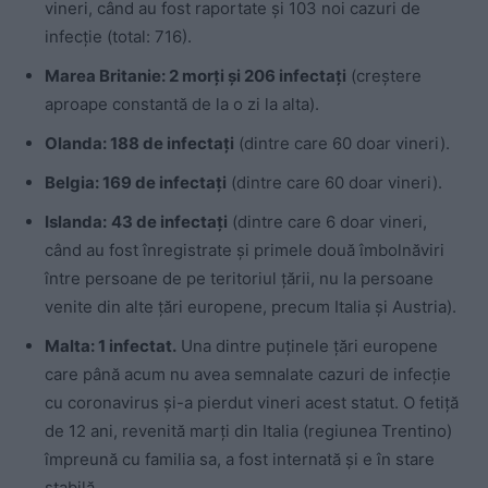
vineri, când au fost raportate și 103 noi cazuri de
infecție (total: 716).
Marea Britanie: 2 morți și 206 infectați
(creștere
aproape constantă de la o zi la alta).
Olanda: 188 de infectați
(dintre care 60 doar vineri).
Belgia: 169 de infectați
(dintre care 60 doar vineri).
Islanda:
43 de infectați
(dintre care 6 doar vineri,
când au fost înregistrate și primele două îmbolnăviri
între persoane de pe teritoriul țării, nu la persoane
venite din alte țări europene, precum Italia și Austria).
Malta: 1 infectat.
Una dintre puținele țări europene
care până acum nu avea semnalate cazuri de infecție
cu coronavirus și-a pierdut vineri acest statut. O fetiță
de 12 ani, revenită marți din Italia (regiunea Trentino)
împreună cu familia sa, a fost internată și e în stare
stabilă.