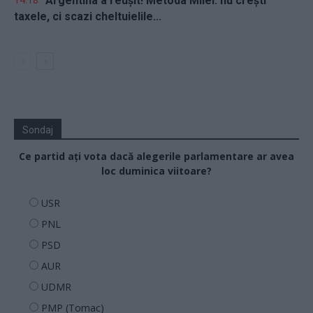
Argentina a reușit! Metoda Milei: nu crești
taxele, ci scazi cheltuielile...
Sondaj
Ce partid ați vota dacă alegerile parlamentare ar avea
loc duminica viitoare?
USR
PNL
PSD
AUR
UDMR
PMP (Tomac)