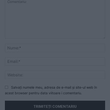
Comentariu:
Nu
Ema
Web
Salvați numele meu, adresa de e-mail și site-ul web în
acest browser pentru data viitoare i comentariu.