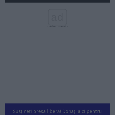
ad
- Advertisment -
Susțineți presa liberă! Donați aici pentru