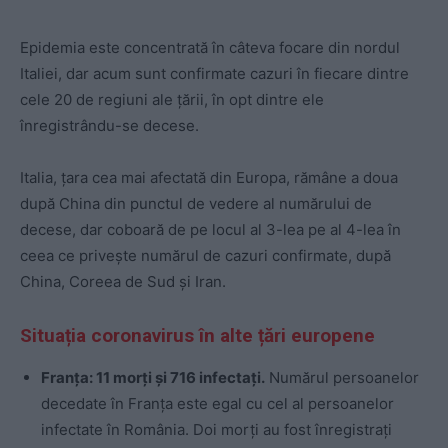
Epidemia este concentrată în câteva focare din nordul
Italiei, dar acum sunt confirmate cazuri în fiecare dintre
cele 20 de regiuni ale ţării, în opt dintre ele
înregistrându-se decese.
Italia, ţara cea mai afectată din Europa, rămâne a doua
după China din punctul de vedere al numărului de
decese, dar coboară de pe locul al 3-lea pe al 4-lea în
ceea ce priveşte numărul de cazuri confirmate, după
China, Coreea de Sud şi Iran.
Situația coronavirus în alte țări europene
Franța: 11 morți și 716 infectați.
Numărul persoanelor
decedate în Franța este egal cu cel al persoanelor
infectate în România. Doi morți au fost înregistrați