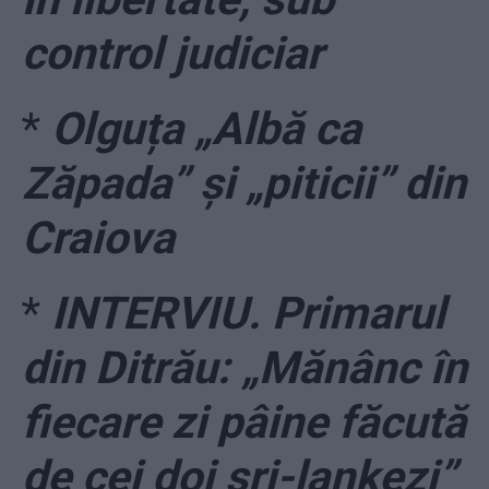
control judiciar
*
Olguța „Albă ca
Zăpada” și „piticii” din
Craiova
*
INTERVIU. Primarul
din Ditrău: „Mănânc în
fiecare zi pâine făcută
de cei doi sri-lankezi”