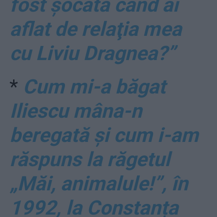
fost şocată când ai
aflat de relaţia mea
cu Liviu Dragnea?”
*
Cum mi-a băgat
Iliescu mâna-n
beregată și cum i-am
răspuns la răgetul
„Măi, animalule!”, în
1992, la Constanța