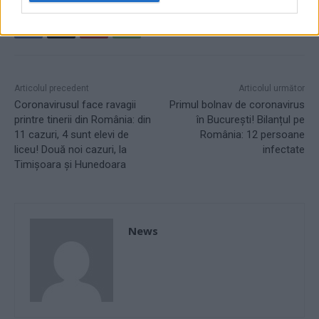
Articolul precedent
Articolul următor
Coronavirusul face ravagii
Primul bolnav de coronavirus
printre tinerii din România: din
în București! Bilanțul pe
11 cazuri, 4 sunt elevi de
România: 12 persoane
liceu! Două noi cazuri, la
infectate
Timișoara și Hunedoara
News