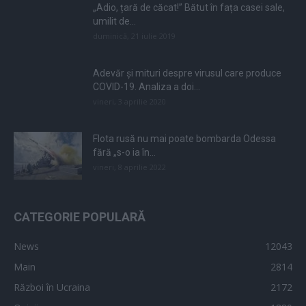
„Adio, țară de căcat!” Bătut în fața casei sale,
umilit de...
duminică, 21 iulie 2019
Adevăr și mituri despre virusul care produce
COVID-19. Analiza a doi...
vineri, 3 aprilie 2020
Flota rusă nu mai poate bombarda Odessa
fără „s-o ia în...
vineri, 8 aprilie 2022
CATEGORIE POPULARĂ
News
12043
Main
2814
Război în Ucraina
2172