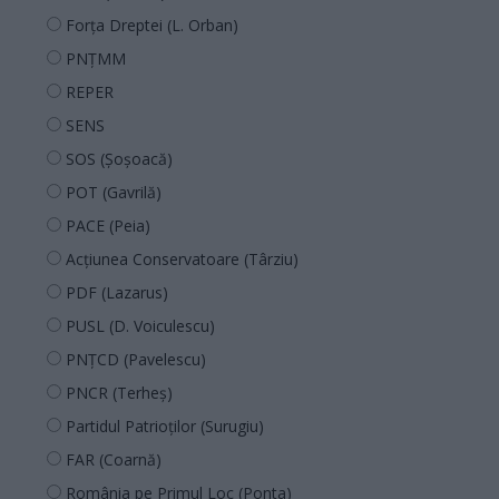
Forța Dreptei (L. Orban)
PNȚMM
REPER
SENS
SOS (Șoșoacă)
POT (Gavrilă)
PACE (Peia)
Acțiunea Conservatoare (Târziu)
PDF (Lazarus)
PUSL (D. Voiculescu)
PNȚCD (Pavelescu)
PNCR (Terheș)
Partidul Patrioților (Surugiu)
FAR (Coarnă)
România pe Primul Loc (Ponta)