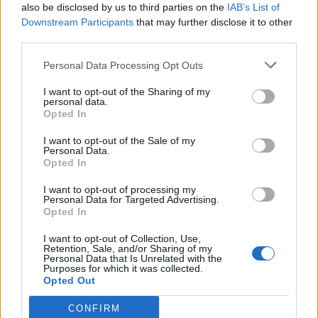
also be disclosed by us to third parties on the
IAB’s List of
suedezi le-au fost
Downstream Participants
that may further disclose it to other
third parties.
respinse pretențiile
Personal Data Processing Opt Outs
de 2,1 miliarde de
I want to opt-out of the Sharing of my
personal data.
Opted In
euro
I want to opt-out of the Sale of my
Personal Data.
Opted In
- Advertisement -
I want to opt-out of processing my
Personal Data for Targeted Advertising.
Opted In
I want to opt-out of Collection, Use,
Retention, Sale, and/or Sharing of my
Personal Data that Is Unrelated with the
Purposes for which it was collected.
TAGS
coronavirus
europa
Italia
Opted Out
CONFIRM