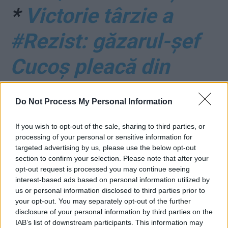
*
Victorie târzie a
#Rezist: găzarul-șef
Cucoș pleacă din
Jandarmerie după
Do Not Process My Personal Information
571 de zile de la 10
If you wish to opt-out of the sale, sharing to third parties, or
august 2018!
processing of your personal or sensitive information for
targeted advertising by us, please use the below opt-out
section to confirm your selection. Please note that after your
*
Rapacitatea fraților
opt-out request is processed you may continue seeing
interest-based ads based on personal information utilized by
Micula a fost stopată:
us or personal information disclosed to third parties prior to
your opt-out. You may separately opt-out of the further
„rechinilor” româno-
disclosure of your personal information by third parties on the
IAB’s list of downstream participants. This information may