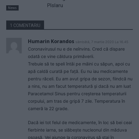
Pîslaru
News
1 COMENTARIU
Humarin Korandos
sâmbătă, 7 martie 2020 La 16.45
Coronavirusul nu e de neînvins. Cred că dispare
odată ce vine căldura primăverii.
Trebuie să te speli întâi pe mâini cu săpun, apoi cu
apă caldă curată pe față. Eu nu iau medicamente
pentru răceli. Eu am avut gripa de sezon, fiindcă nu
a nins, nu am facut temperatură și dacă nu am luat
Paracetamol Sinus pentru creșterea temperaturii
corpului, am tras de gripă 7 zile. Temperatura în
cameră la 22 grade.
Dacă iei tot felul de medicamente, în loc să bei ceai
fierbinte iarna, se slăbește nucleonul din măduva
osoasă. Vei ajunge la coronavirus să stai în