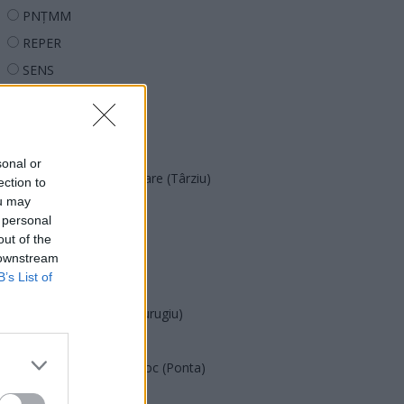
PNȚMM
REPER
SENS
SOS (Șoșoacă)
POT (Gavrilă)
PACE (Peia)
sonal or
Acțiunea Conservatoare (Târziu)
ection to
ou may
PDF (Lazarus)
 personal
PUSL (D. Voiculescu)
out of the
 downstream
PNȚCD (Pavelescu)
B’s List of
PNCR (Terheș)
Partidul Patrioților (Surugiu)
FAR (Coarnă)
România pe Primul Loc (Ponta)
Altul