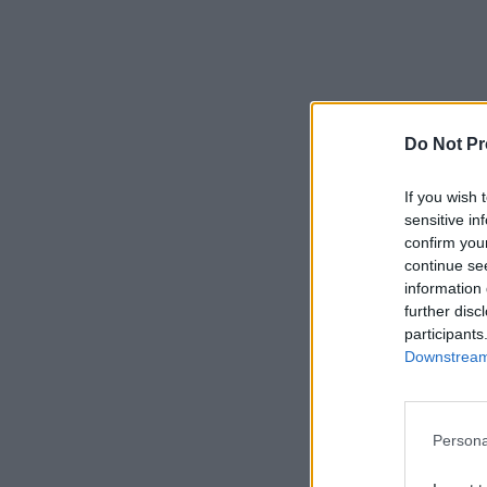
Do Not Pr
If you wish 
sensitive in
confirm you
continue se
information 
further disc
participants
Downstream 
Persona