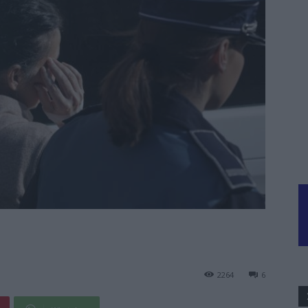
2264
6