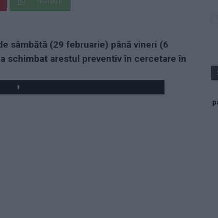
WhatsApp
, de sâmbătă (29 februarie) până vineri (6
-a schimbat arestul preventiv în cercetare în
Play
p