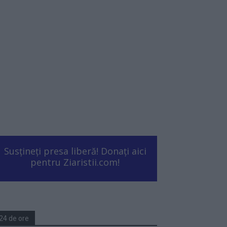
Susțineți presa liberă! Donați aici
pentru Ziaristii.com!
24 de ore