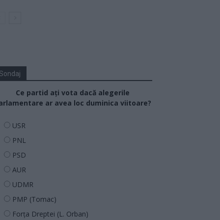
Sondaj
Ce partid ați vota dacă alegerile
arlamentare ar avea loc duminica viitoare?
USR
PNL
PSD
AUR
UDMR
PMP (Tomac)
Forța Dreptei (L. Orban)