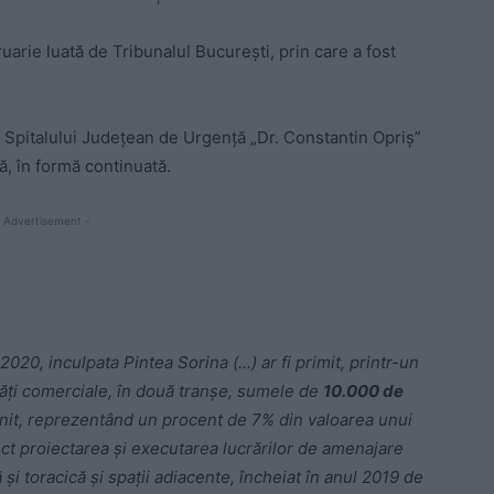
uarie luată de Tribunalul Bucureşti, prin care a fost
l Spitalului Judeţean de Urgenţă „Dr. Constantin Opriş”
ă, în formă continuată.
 Advertisement -
020, inculpata Pintea Sorina (…) ar fi primit, printr-un
tăţi comerciale, în două tranşe, sumele de
10.000 de
enit, reprezentând un procent de 7% din valoarea unui
ect proiectarea şi executarea lucrărilor de amenajare
şi toracică şi spaţii adiacente, încheiat în anul 2019 de