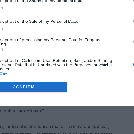
o opt-out of the Sharing of my personal data.
ea
In
 luare de mită, la Spitalul Județean din Baia Mare.
o opt-out of the Sale of my Personal Data.
In
preventiv pentru 30 de zile, de către Tribunalul
to opt-out of processing my Personal Data for Targeted
ing.
v și plasată sub control judiciar pentru 60 de zile, de
In
o opt-out of Collection, Use, Retention, Sale, and/or Sharing
ersonal Data that Is Unrelated with the Purposes for which it
lected.
ontestaţia depusă de fostul ministru al Sănătăţii din
Out
zia de arestare preventivă. Instanţa a decis ca fostul
CONFIRM
rol judiciar.
 Pintea a cerut revocarea arestării pentru a se interna
 mult şi-ar dori asta”.
, iar în subsidiar luarea măsurii controlului judiciar,