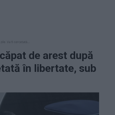
le. Va fi cercetată...
scăpat de arest după
etată în libertate, sub