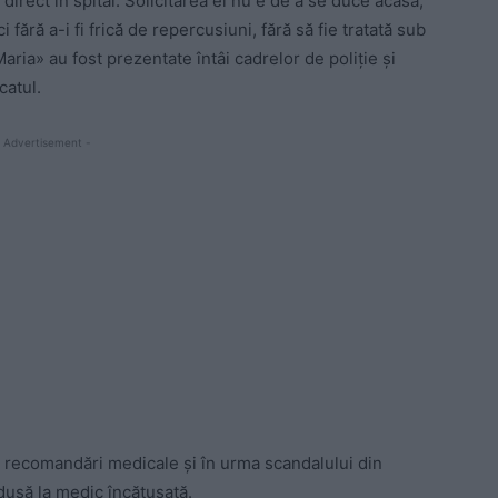
irect în spital. Solicitarea ei nu e de a se duce acasă,
i fără a-i fi frică de repercusiuni, fără să fie tratată sub
ria» au fost prezentate întâi cadrelor de poliţie şi
catul.
 Advertisement -
r recomandări medicale şi în urma scandalului din
 dusă la medic încătuşată.