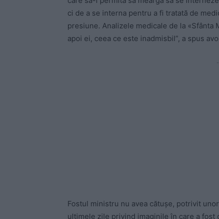
care să-i permită să meargă să se interneze d
ci de a se interna pentru a fi tratată de medic
presiune. Analizele medicale de la «Sfânta Ma
apoi ei, ceea ce este inadmisbil”, a spus avo
-
Fostul ministru nu avea cătuşe, potrivit uno
ultimele zile privind imaginile în care a fost