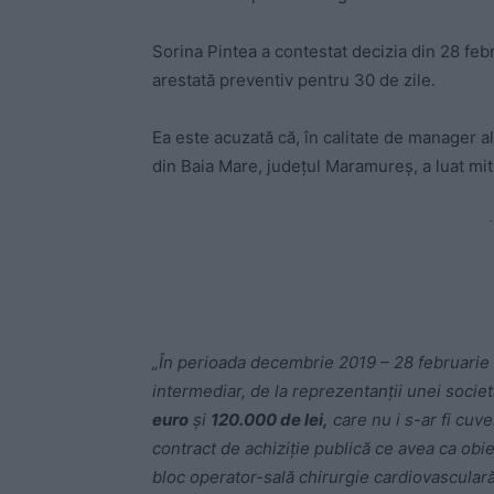
Sorina Pintea a contestat decizia din 28 febr
arestată preventiv pentru 30 de zile.
Ea este acuzată că, în calitate de manager a
din Baia Mare, judeţul Maramureş, a luat mit
-
„În perioada decembrie 2019 – 28 februarie 2
intermediar, de la reprezentanţii unei socie
euro
şi
120.000 de lei,
care nu i s-ar fi cuv
contract de achiziţie publică ce avea ca obi
bloc operator-sală chirurgie cardiovasculară 