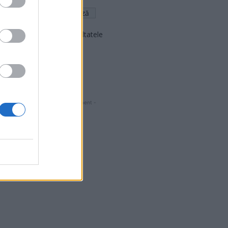
Arată rezultatele
Arhiva sondajelor
- Advertisment -