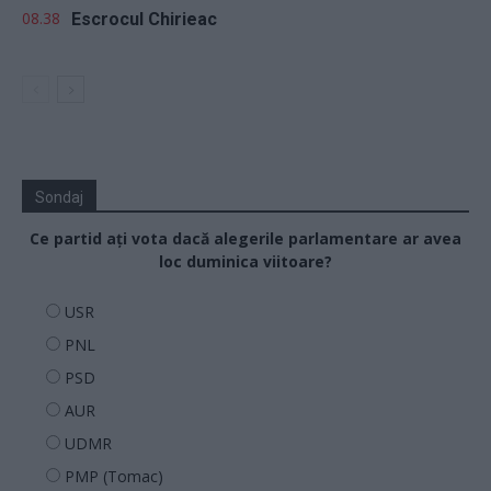
08.38
Escrocul Chirieac
Sondaj
Ce partid ați vota dacă alegerile parlamentare ar avea
loc duminica viitoare?
USR
PNL
PSD
AUR
UDMR
PMP (Tomac)