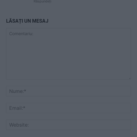
Răspundeți
LĂSAȚI UN MESAJ
Comentariu:
Nu
Ema
Web