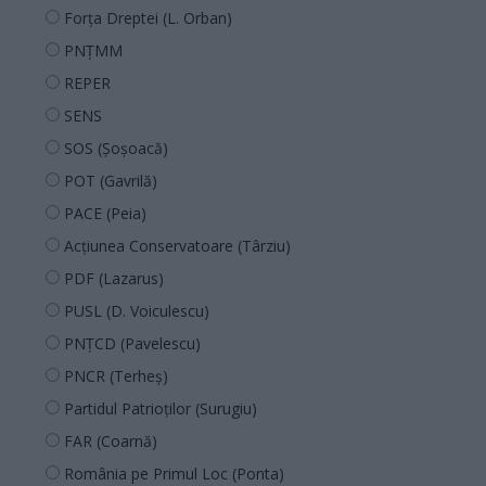
Forța Dreptei (L. Orban)
PNȚMM
REPER
SENS
SOS (Șoșoacă)
POT (Gavrilă)
PACE (Peia)
Acțiunea Conservatoare (Târziu)
PDF (Lazarus)
PUSL (D. Voiculescu)
PNȚCD (Pavelescu)
PNCR (Terheș)
Partidul Patrioților (Surugiu)
FAR (Coarnă)
România pe Primul Loc (Ponta)