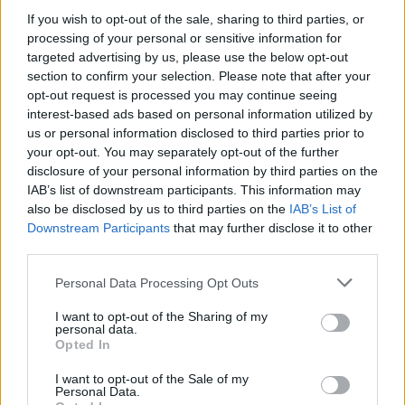
If you wish to opt-out of the sale, sharing to third parties, or
RELATED ARTICLES
processing of your personal or sensitive information for
targeted advertising by us, please use the below opt-out
Lupta politicii românești cu
section to confirm your selection. Please note that after your
prezentul
opt-out request is processed you may continue seeing
interest-based ads based on personal information utilized by
Opinii
us or personal information disclosed to third parties prior to
your opt-out. You may separately opt-out of the further
Cărbune și picioare-n gard
disclosure of your personal information by third parties on the
IAB’s list of downstream participants. This information may
also be disclosed by us to third parties on the
IAB’s List of
Opinii
Downstream Participants
that may further disclose it to other
third parties.
Coaliția antieuropeană PSD–AUR se
bucură: fluviul Dunărea se trece cu
Personal Data Processing Opt Outs
piciorul!
I want to opt-out of the Sharing of my
Opinii
personal data.
Opted In
4 COMENTARII
I want to opt-out of the Sale of my
Personal Data.