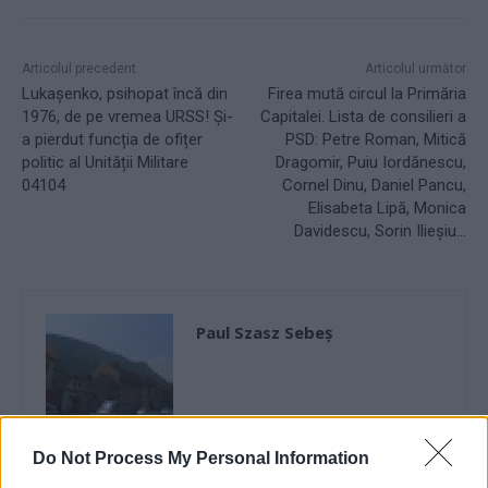
Articolul precedent
Articolul următor
Lukașenko, psihopat încă din
Firea mută circul la Primăria
1976, de pe vremea URSS! Și-
Capitalei. Lista de consilieri a
a pierdut funcția de ofițer
PSD: Petre Roman, Mitică
politic al Unității Militare
Dragomir, Puiu Iordănescu,
04104
Cornel Dinu, Daniel Pancu,
Elisabeta Lipă, Monica
Davidescu, Sorin Ilieșiu…
Paul Szasz Sebeș
Do Not Process My Personal Information