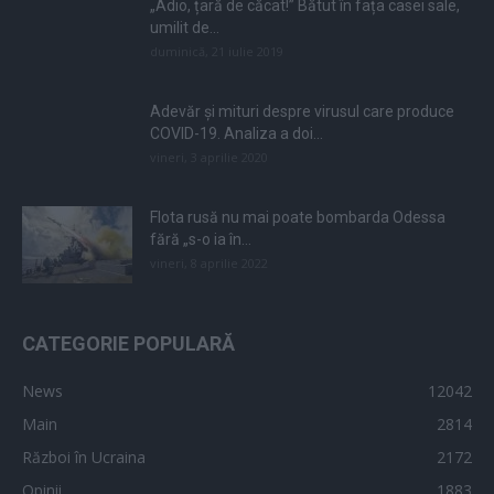
„Adio, țară de căcat!” Bătut în fața casei sale,
umilit de...
duminică, 21 iulie 2019
Adevăr și mituri despre virusul care produce
COVID-19. Analiza a doi...
vineri, 3 aprilie 2020
Flota rusă nu mai poate bombarda Odessa
fără „s-o ia în...
vineri, 8 aprilie 2022
CATEGORIE POPULARĂ
News
12042
Main
2814
Război în Ucraina
2172
Opinii
1883