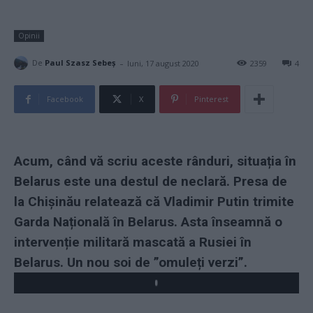
Opinii
-
De
Paul Szasz Sebeș
luni, 17 august 2020
2359
4
Facebook
X
Pinterest
Acum, când vă scriu aceste rânduri, situația în
Belarus este una destul de neclară. Presa de
la Chișinău relatează că Vladimir Putin trimite
Garda Națională în Belarus. Asta înseamnă o
intervenție militară mascată a Rusiei în
Belarus. Un nou soi de ”omuleți verzi”.
Play