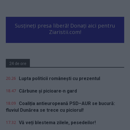
Susțineți presa liberă! Donați aici pentru
Ziaristii.com!
24 de ore
20.26
Lupta politicii românești cu prezentul
18.47
Cărbune și picioare-n gard
18.09
Coaliția antieuropeană PSD–AUR se bucură:
fluviul Dunărea se trece cu piciorul!
17.32
Vă veți blestema zilele, pesedeilor!