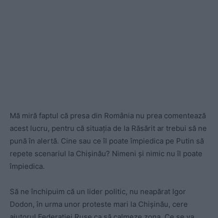
Mă miră faptul că presa din România nu prea comentează
acest lucru, pentru că situația de la Răsărit ar trebui să ne
pună în alertă. Cine sau ce îl poate împiedica pe Putin să
repete scenariul la Chișinău? Nimeni și nimic nu îl poate
împiedica.
Să ne închipuim că un lider politic, nu neapărat Igor
Dodon, în urma unor proteste mari la Chișinău, cere
ajutorul Federației Ruse ca să calmeze zona. Ce se va