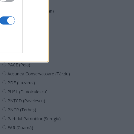
PMP (Tomac)
Forța Dreptei (L. Orban)
PNȚMM
REPER
SENS
SOS (Șoșoacă)
POT (Gavrilă)
PACE (Peia)
Acțiunea Conservatoare (Târziu)
PDF (Lazarus)
PUSL (D. Voiculescu)
PNȚCD (Pavelescu)
PNCR (Terheș)
Partidul Patrioților (Surugiu)
FAR (Coarnă)