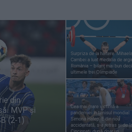
Surpriza de la haltere: Mihael
Cambei a luat medalia de argi
România – bilanț mai bun decâ
ultimele trei Olimpiade
rie din
Cea mai mare victimă a
să. MVP și
pandemiei în tenisul mondial:
SB (2-1)
Simona Halep. E din nou
accidentată, s-a retras și de l
Cincinnati, după doar un...