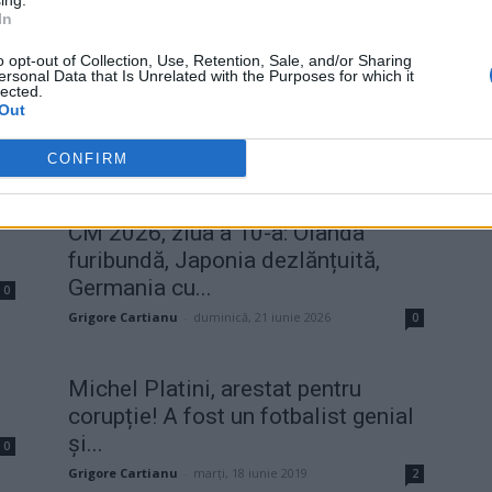
ing.
In
o opt-out of Collection, Use, Retention, Sale, and/or Sharing
ersonal Data that Is Unrelated with the Purposes for which it
lected.
Out
CONFIRM
CM 2026, ziua a 10-a: Olanda
furibundă, Japonia dezlănțuită,
Germania cu...
0
Grigore Cartianu
-
duminică, 21 iunie 2026
0
Michel Platini, arestat pentru
corupție! A fost un fotbalist genial
și...
0
Grigore Cartianu
-
marți, 18 iunie 2019
2