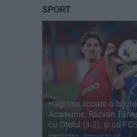
SPORT
Hagi mai scoate o bijute
Academie: Răzvan Tăna
cu Oțelul (3-2), și cu FC
Grigore Cartianu
-
duminică, 27 iulie 2025