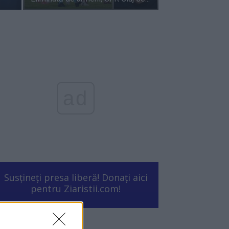
ad
Susțineți presa liberă! Donați aici
pentru Ziaristii.com!