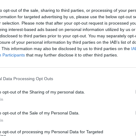
to opt-out of the sale, sharing to third parties, or processing of your per
formation for targeted advertising by us, please use the below opt-out s
r selection. Please note that after your opt-out request is processed y
VIDEO. Dinamo revine în prima ligă,
eing interest-based ads based on personal information utilized by us or
după un baraj nebun, cu...
disclosed to third parties prior to your opt-out. You may separately opt-
Redacţia
-
luni, 5 iunie 2023
0
losure of your personal information by third parties on the IAB’s list of
. This information may also be disclosed by us to third parties on the
IA
Participants
that may further disclose it to other third parties.
p
l Data Processing Opt Outs
o opt-out of the Sharing of my personal data.
In
FOTBAL. „Sferturi” de gală în Liga
o opt-out of the Sale of my Personal Data.
în
Campionilor: Bayern München –
In
PSG...
to opt-out of processing my Personal Data for Targeted
Redacţia
-
vineri, 19 martie 2021
0
3