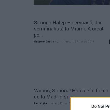
Simona Halep – nervoasă, dar
semifinalistă la Miami. A urcat
pe...
Grigore Cartianu
-
miercuri, 27 martie 2019
Vamos, Simona! Halep e în finala
de la Madrid şi la...
Redacţia
-
vineri, 10 mai 2019
Do Not Pr