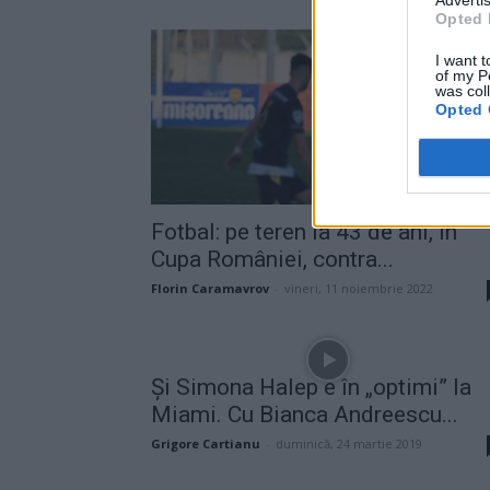
Advertis
Opted 
I want t
of my P
was col
Opted 
Fotbal: pe teren la 43 de ani, în
Cupa României, contra...
Florin Caramavrov
-
vineri, 11 noiembrie 2022
Și Simona Halep e în „optimi” la
Miami. Cu Bianca Andreescu...
Grigore Cartianu
-
duminică, 24 martie 2019