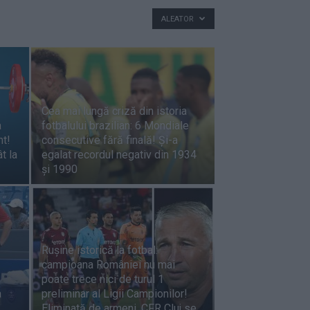
ALEATOR
Cea mai lungă criză din istoria
a
fotbalului brazilian: 6 Mondiale
nt!
consecutive fără finală! Și-a
t la
egalat recordul negativ din 1934
și 1990
Rușine istorică la fotbal:
campioana României nu mai
poate trece nici de turul 1
a
preliminar al Ligii Campionilor!
Eliminată de armeni, CFR Cluj se...