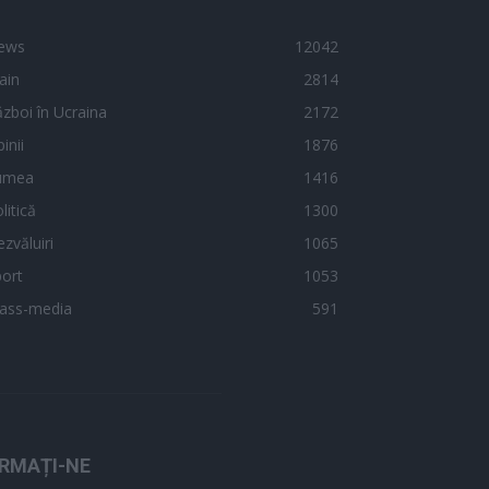
ews
12042
ain
2814
zboi în Ucraina
2172
inii
1876
umea
1416
litică
1300
zvăluiri
1065
ort
1053
ass-media
591
RMAȚI-NE