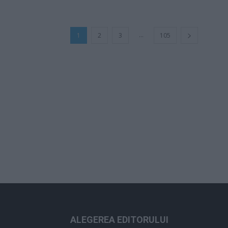
...
1
2
3
105
ALEGEREA EDITORULUI