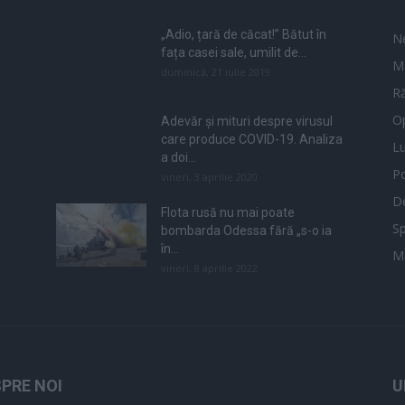
„Adio, țară de căcat!” Bătut în
N
fața casei sale, umilit de...
M
duminică, 21 iulie 2019
Ră
Op
Adevăr și mituri despre virusul
care produce COVID-19. Analiza
L
a doi...
Po
vineri, 3 aprilie 2020
De
Flota rusă nu mai poate
Sp
bombarda Odessa fără „s-o ia
în...
M
vineri, 8 aprilie 2022
PRE NOI
U