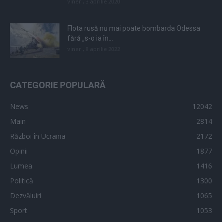
vineri, 3 aprilie 2020
Flota rusă nu mai poate bombarda Odessa
fără „s-o ia în...
vineri, 8 aprilie 2022
CATEGORIE POPULARĂ
News
12042
Main
2814
Război în Ucraina
2172
Opinii
1877
Lumea
1416
Politică
1300
Dezvăluiri
1065
Sport
1053