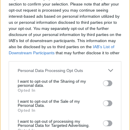
PNCR (Terheș)
section to confirm your selection. Please note that after your
Partidul Patrioților (Surugiu)
opt-out request is processed you may continue seeing
interest-based ads based on personal information utilized by
FAR (Coarnă)
us or personal information disclosed to third parties prior to
România pe Primul Loc (Ponta)
your opt-out. You may separately opt-out of the further
disclosure of your personal information by third parties on the
Altul
IAB’s list of downstream participants. This information may
also be disclosed by us to third parties on the
IAB’s List of
Downstream Participants
that may further disclose it to other
Arată rezultatele
third parties.
Personal Data Processing Opt Outs
Arhiva sondajelor
I want to opt-out of the Sharing of my
personal data.
Opted In
I want to opt-out of the Sale of my
Personal Data.
Opted In
I want to opt-out of processing my
Personal Data for Targeted Advertising.