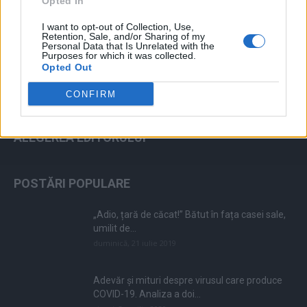
Opted In
ad
I want to opt-out of Collection, Use,
Retention, Sale, and/or Sharing of my
Personal Data that Is Unrelated with the
Purposes for which it was collected.
Opted Out
CONFIRM
ALEGEREA EDITORULUI
POSTĂRI POPULARE
„Adio, țară de căcat!” Bătut în fața casei sale,
umilit de...
duminică, 21 iulie 2019
Adevăr și mituri despre virusul care produce
COVID-19. Analiza a doi...