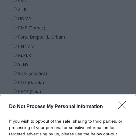
PSD
AUR
UDMR
PMP (Tomac)
Forța Dreptei (L. Orban)
PNȚMM
REPER
SENS
SOS (Șoșoacă)
POT (Gavrilă)
PACE (Peia)
Acțiunea Conservatoare (Târziu)
Do Not Process My Personal Information
PDF (Lazarus)
PUSL (D. Voiculescu)
If you wish to opt-out of the sale, sharing to third parties, or
PNȚCD (Pavelescu)
processing of your personal or sensitive information for
targeted advertising by us, please use the below opt-out