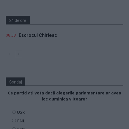
24 de ore
08.38
Escrocul Chirieac
Sondaj
Ce partid ați vota dacă alegerile parlamentare ar avea
loc duminica viitoare?
USR
PNL