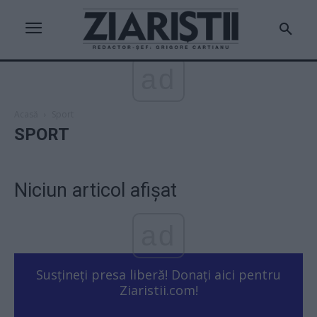
ad
Acasă
Sport
SPORT
Niciun articol afișat
ad
Susțineți presa liberă! Donați aici pentru
Ziaristii.com!