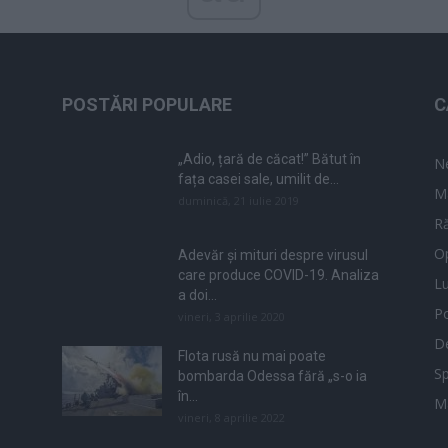
POSTĂRI POPULARE
C
„Adio, țară de căcat!” Bătut în
N
fața casei sale, umilit de...
M
duminică, 21 iulie 2019
Ră
Op
Adevăr și mituri despre virusul
care produce COVID-19. Analiza
L
a doi...
Po
vineri, 3 aprilie 2020
De
Flota rusă nu mai poate
Sp
bombarda Odessa fără „s-o ia
în...
M
vineri, 8 aprilie 2022