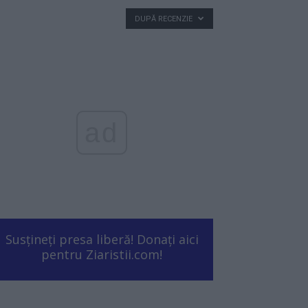
DUPĂ RECENZIE
ad
Susțineți presa liberă! Donați aici
pentru Ziaristii.com!