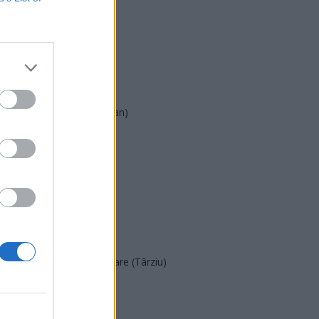
PNL
PSD
AUR
UDMR
PMP (Tomac)
Forța Dreptei (L. Orban)
PNȚMM
REPER
SENS
SOS (Șoșoacă)
POT (Gavrilă)
PACE (Peia)
Acțiunea Conservatoare (Târziu)
PDF (Lazarus)
PUSL (D. Voiculescu)