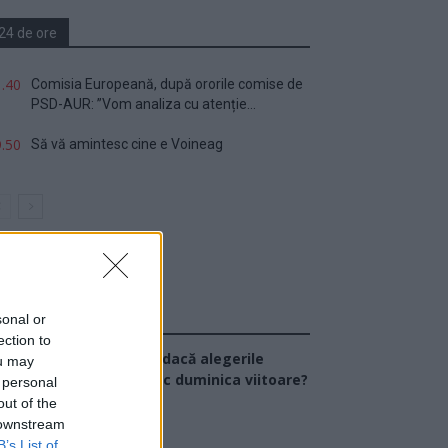
24 de ore
.40
Comisia Europeană, după ororile comise de
PSD-AUR: ”Vom analiza cu atenție...
.50
Să vă amintesc cine e Voineag
sonal or
Sondaj
ection to
Ce partid ați vota dacă alegerile
ou may
arlamentare ar avea loc duminica viitoare?
 personal
out of the
 downstream
USR
B’s List of