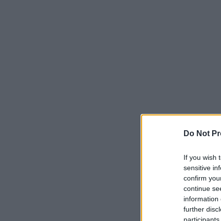
Do Not Pr
If you wish 
sensitive in
confirm you
continue se
information 
further disc
participants