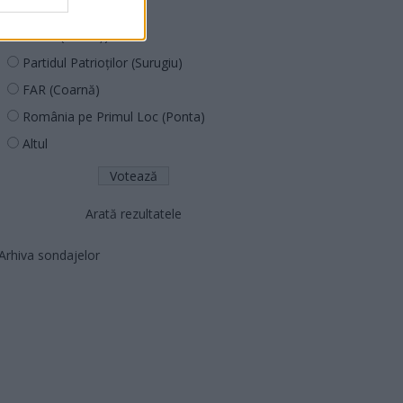
PNȚCD (Pavelescu)
PNCR (Terheș)
Partidul Patrioților (Surugiu)
FAR (Coarnă)
România pe Primul Loc (Ponta)
Altul
Arată rezultatele
Arhiva sondajelor