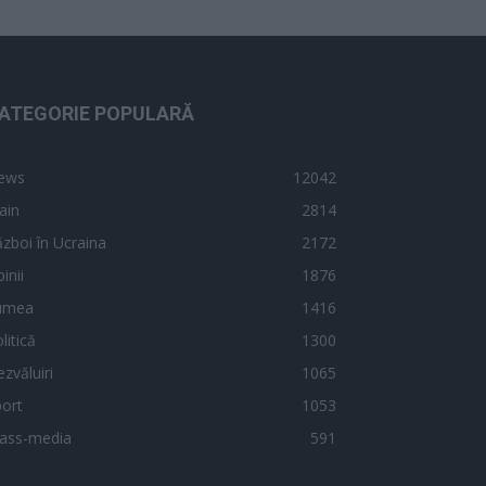
ATEGORIE POPULARĂ
ews
12042
ain
2814
zboi în Ucraina
2172
inii
1876
umea
1416
litică
1300
zvăluiri
1065
ort
1053
ass-media
591