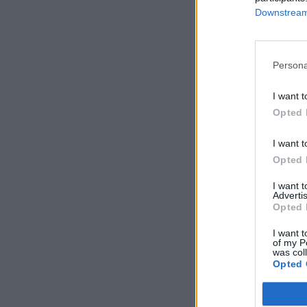
Downstream 
Persona
I want t
Opted 
I want t
Opted 
I want 
Advertis
Opted 
I want t
of my P
was col
Opted 