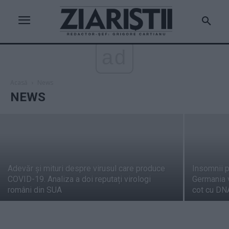
„Adio, țară de căcat!” Bătut în fața casei
ad
sale, umilit de „112”, batjocorit la spital,
scriitorul Gabriel Bota va părăsi
România
Acasă
News
NEWS
Grigore Cartianu
-
duminică, 21 iulie 2019
Adevăr și mituri despre virusul care produce
Insomnii p
COVID-19. Analiza a doi reputați virologi
Germania v
români din SUA
cot cu DN