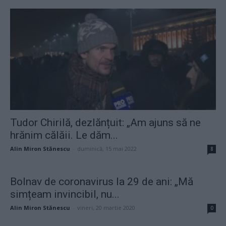
Tudor Chirilă, dezlănțuit: „Am ajuns să ne
hrănim călăii. Le dăm...
Alin Miron Stănescu
-
duminică, 15 mai 2022
8
Bolnav de coronavirus la 29 de ani: „Mă
simțeam invincibil, nu...
Alin Miron Stănescu
-
vineri, 20 martie 2020
0