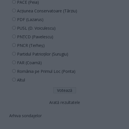
PACE (Peia)
Acțiunea Conservatoare (Târziu)
PDF (Lazarus)
PUSL (D. Voiculescu)
PNȚCD (Pavelescu)
PNCR (Terheș)
Partidul Patrioților (Surugiu)
FAR (Coarnă)
România pe Primul Loc (Ponta)
Altul
Arată rezultatele
Arhiva sondajelor