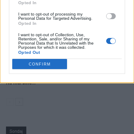
Opted In
I want to opt-out of processing my
24 de ore
Personal Data for Targeted Advertising.
Opted In
20.57
Ortodoxia nucleară a lui Kirill
I want to opt-out of Collection, Use,
Retention, Sale, and/or Sharing of my
19.06
A doua operațiune obscenă a DIICOT în această
Personal Data that Is Unrelated with the
Purposes for which it was collected.
vară, după ”cazul...
Opted Out
08.18
Ne-au furat străinii Dunărea!
CONFIRM
06.02
VIDEO. De ce să scufundăm 5 barje românești?
Nu mai bine...
Sondaj