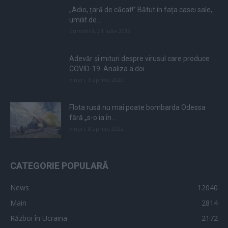
„Adio, țară de căcat!” Bătut în fața casei sale,
umilit de...
duminică, 21 iulie 2019
Adevăr și mituri despre virusul care produce
COVID-19. Analiza a doi...
vineri, 3 aprilie 2020
Flota rusă nu mai poate bombarda Odessa
fără „s-o ia în...
vineri, 8 aprilie 2022
CATEGORIE POPULARĂ
News
12040
Main
2814
Război în Ucraina
2172