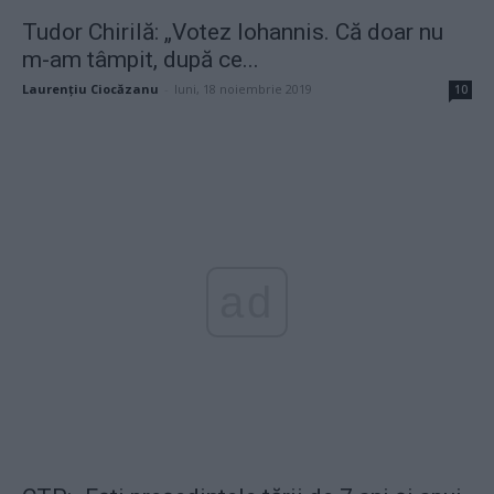
Tudor Chirilă: „Votez Iohannis. Că doar nu
m-am tâmpit, după ce...
Laurențiu Ciocăzanu
-
luni, 18 noiembrie 2019
10
ad