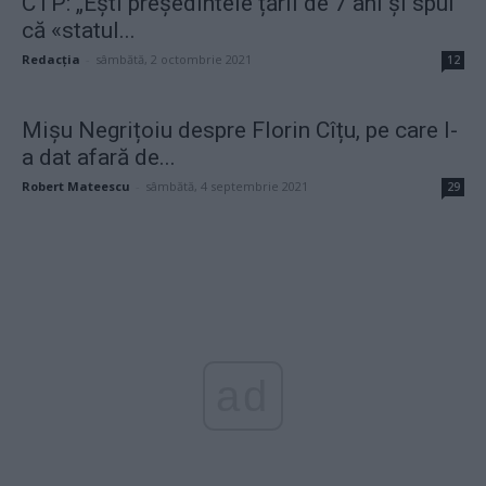
CTP: „Ești președintele țării de 7 ani și spui
că «statul...
Redacţia
-
sâmbătă, 2 octombrie 2021
12
Mișu Negrițoiu despre Florin Cîțu, pe care l-
a dat afară de...
Robert Mateescu
-
sâmbătă, 4 septembrie 2021
29
ad