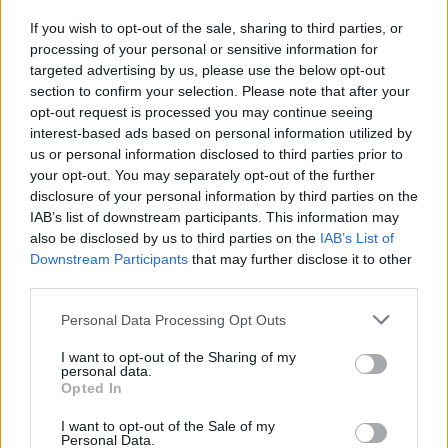
Grigore Cartianu
-
sâmbătă, 22 decembrie 2018
21
If you wish to opt-out of the sale, sharing to third parties, or
processing of your personal or sensitive information for
Medic din Milano despre infectații cu
targeted advertising by us, please use the below opt-out
coronavirus: „Mor lucizi, implorându-te să-
section to confirm your selection. Please note that after your
opt-out request is processed you may continue seeing
şi...
interest-based ads based on personal information utilized by
Alin Miron Stănescu
-
marți, 17 martie 2020
1
us or personal information disclosed to third parties prior to
your opt-out. You may separately opt-out of the further
disclosure of your personal information by third parties on the
IAB’s list of downstream participants. This information may
1
2
3
also be disclosed by us to third parties on the
IAB’s List of
Downstream Participants
that may further disclose it to other
third parties.
ad
Personal Data Processing Opt Outs
I want to opt-out of the Sharing of my
Susțineți presa liberă! Donați aici pentru
personal data.
Ziaristii.com!
Opted In
I want to opt-out of the Sale of my
Personal Data.