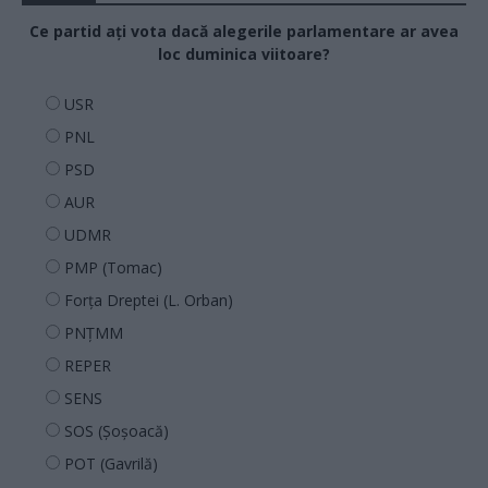
Ce partid ați vota dacă alegerile parlamentare ar avea
loc duminica viitoare?
USR
PNL
PSD
AUR
UDMR
PMP (Tomac)
Forța Dreptei (L. Orban)
PNȚMM
REPER
SENS
SOS (Șoșoacă)
POT (Gavrilă)