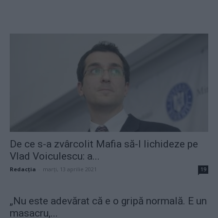
De ce s-a zvârcolit Mafia să-l lichideze pe
Vlad Voiculescu: a...
Redacţia
-
marți, 13 aprilie 2021
19
„Nu este adevărat că e o gripă normală. E un
masacru,...