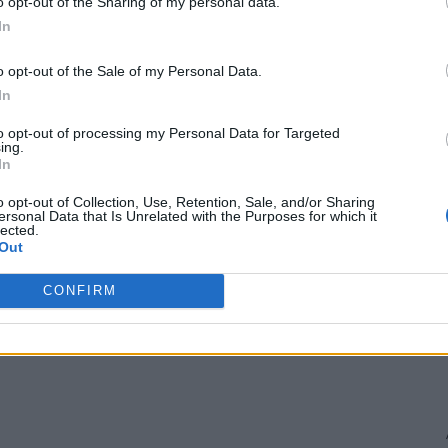
o opt-out of the Sharing of my personal data.
In
enerei sale, Vanessa Youness.
o opt-out of the Sale of my Personal Data.
In
volschi a ieșit din schema Cotrocenilor, la fel de
to opt-out of processing my Personal Data for Targeted
același motiv: ayahuasca! Mai exact, clinica de la Răcari
ing.
s.
In
o opt-out of Collection, Use, Retention, Sale, and/or Sharing
TV): „N-aș vrea să fiu răutăcios, că de sărbători
ersonal Data that Is Unrelated with the Purposes for which it
lected.
Pușcalău, ex-colega mea din frageda ei pruncie, n-a
Out
? Altfel, dacă bagă orânduirea prin lege antidopingul
l de stat”.
CONFIRM
 Advertisement -