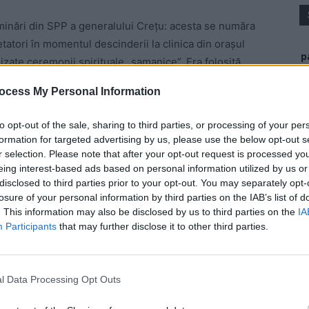
liminări din SPP a generalului Crețu: acesta se număra
atori în momentul descinderii la clinica din orașul
p
zate ceremonii spirituale „șamanice”. Era folosită
e triburi amerindiene și care are ca bază DMT
ocess My Personal Information
ivă endogenă, care produce puternice halucinaţii
to opt-out of the sale, sharing to third parties, or processing of your per
formation for targeted advertising by us, please use the below opt-out s
 Advertisement -
r selection. Please note that after your opt-out request is processed y
eing interest-based ads based on personal information utilized by us or
disclosed to third parties prior to your opt-out. You may separately opt-
losure of your personal information by third parties on the IAB’s list of
. This information may also be disclosed by us to third parties on the
IA
Participants
that may further disclose it to other third parties.
l Data Processing Opt Outs