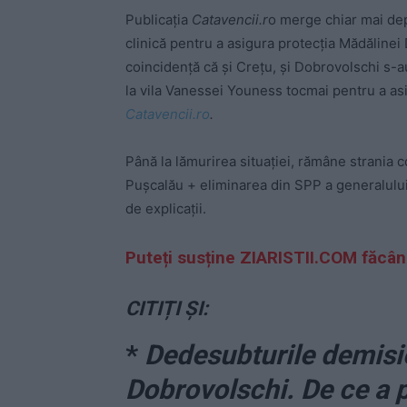
Publicația
Catavencii.r
o merge chiar mai depa
clinică pentru a asigura protecția Mădăline
coincidență că și Crețu, și Dobrovolschi s-au
la vila Vanessei Youness tocmai pentru a asi
Catavencii.ro
.
Până la lămurirea situației, rămâne strania 
Pușcalău + eliminarea din SPP a generalului 
de explicații.
Puteți susține ZIARISTII.COM făcâ
CITIȚI ȘI:
*
Dedesubturile demisie
Dobrovolschi. De ce a p