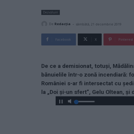
Dezvăluiri
-
De
Redacţia
sâmbătă, 21 decembrie 2019
Facebook
X
Pinterest
De ce a demisionat, totuși, Mădăli
bănuielile într-o zonă incendiară: f
României s-ar fi intersectat cu șed
la „Doi și-un sfert”, Gelu Oltean, ș