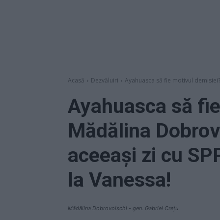
Acasă
Dezvăluiri
Ayahuasca să fie motivul demisiei?
Ayahuasca să fie
Mădălina Dobrovo
aceeași zi cu SP
la Vanessa!
Mădălina Dobrovolschi - gen. Gabriel Crețu