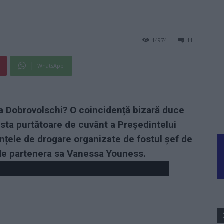
14974
11
WhatsApp
na Dobrovolschi? O coincidență bizară duce
osta purtătoare de cuvânt a Președintelui
ințele de drogare organizate de fostul șef de
i de partenera sa Vanessa Youness.