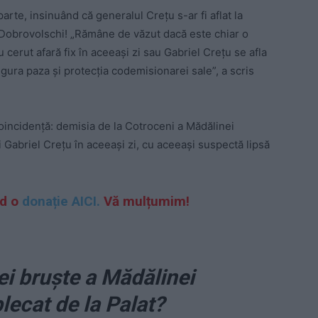
rte, insinuând că generalul Crețu s-ar fi aflat la
i Dobrovolschi! „Rămâne de văzut dacă este chiar o
 cerut afară fix în aceeași zi sau Gabriel Crețu se afla
gura paza și protecția codemisionarei sale”, a scris
coincidență: demisia de la Cotroceni a Mădălinei
Gabriel Crețu în aceeași zi, cu aceeași suspectă lipsă
nd o
donație AICI.
Vă mulțumim!
i bruște a Mădălinei
lecat de la Palat?