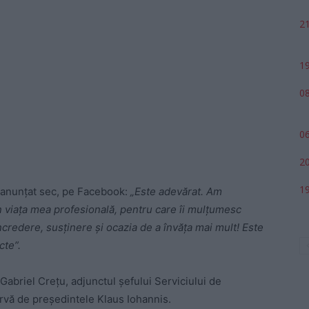
21
19
08
06
20
19
 anunțat sec, pe Facebook:
„Este adevărat. Am
 viața mea profesională, pentru care îi mulțumesc
credere, susținere și ocazia de a învăța mai mult! Este
cte”.
Gabriel Crețu, adjunctul șefului Serviciului de
ervă de președintele Klaus Iohannis.