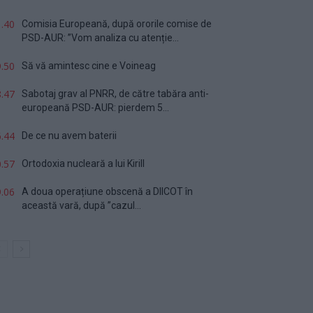
.40
Comisia Europeană, după ororile comise de
PSD-AUR: ”Vom analiza cu atenție...
.50
Să vă amintesc cine e Voineag
.47
Sabotaj grav al PNRR, de către tabăra anti-
europeană PSD-AUR: pierdem 5...
.44
De ce nu avem baterii
.57
Ortodoxia nucleară a lui Kirill
.06
A doua operațiune obscenă a DIICOT în
această vară, după ”cazul...