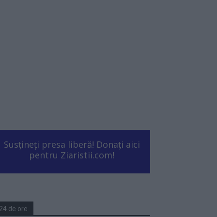
Susțineți presa liberă! Donați aici
pentru Ziaristii.com!
24 de ore