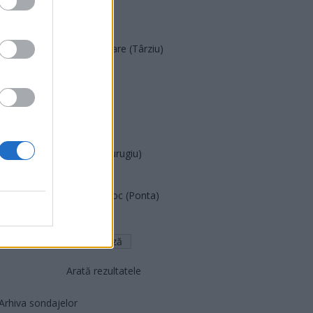
POT (Gavrilă)
PACE (Peia)
Acțiunea Conservatoare (Târziu)
PDF (Lazarus)
PUSL (D. Voiculescu)
PNȚCD (Pavelescu)
PNCR (Terheș)
Partidul Patrioților (Surugiu)
FAR (Coarnă)
România pe Primul Loc (Ponta)
Altul
Arată rezultatele
Arhiva sondajelor