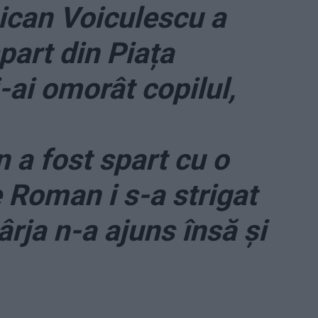
ican Voiculescu a
part din Piața
i-ai omorât copilul,
n a fost spart cu o
re Roman i s-a strigat
ârja n-a ajuns însă și