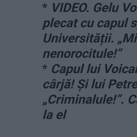
*
VIDEO. Gelu Vo
plecat cu capul s
Universității. „M
nenorocitule!”
*
Capul lui Voica
cârjă! Și lui Pet
„Criminalule!”. C
la el