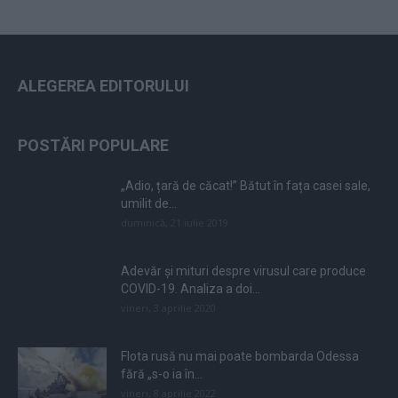
ALEGEREA EDITORULUI
POSTĂRI POPULARE
„Adio, țară de căcat!” Bătut în fața casei sale,
umilit de...
duminică, 21 iulie 2019
Adevăr și mituri despre virusul care produce
COVID-19. Analiza a doi...
vineri, 3 aprilie 2020
Flota rusă nu mai poate bombarda Odessa
fără „s-o ia în...
vineri, 8 aprilie 2022