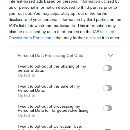
interest-based ads based on personal information utilized by
us or personal information disclosed to third parties prior to
Articolul precedent
Articolul următor
your opt-out. You may separately opt-out of the further
Cu încetineală ardelenească,
Carmen Dan, după 6 ore la
disclosure of your personal information by third parties on the
Iohannis i-a împlinit visul lui
DIICOT, mai trage o minciună:
IAB’s list of downstream participants. This information may
Dragnea: Maior va fi schimbat
„N-am condus acțiunile
also be disclosed by us to third parties on the
IAB’s List of
din funcție
operative”. Iată dovada!
Downstream Participants
that may further disclose it to other
third parties.
Personal Data Processing Opt Outs
Redacţia
I want to opt-out of the Sharing of my
personal data.
Opted In
I want to opt-out of the Sale of my
Personal Data.
Opted In
I want to opt-out of processing my
RELATED ARTICLES
Personal Data for Targeted Advertising.
Opted In
Comisia Europeană, după ororile
I want to opt-out of Collection, Use,