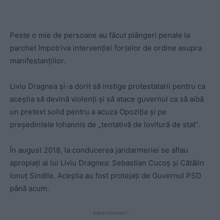
Peste o mie de persoane au făcut plângeri penale la
parchet împotriva intervenției forțelor de ordine asupra
manifestanțiilor.
Liviu Dragnea și-a dorit să instige protestatarii pentru ca
aceștia să devină violenți și să atace guvernul ca să aibă
un pretext solid pentru a acuza Opoziția și pe
președintele Iohannis de „tentativă de lovitură de stat”.
În august 2018, la conducerea jandarmeriei se aflau
apropiați ai lui Liviu Dragnea: Sebastian Cucoș și Cătălin
Ionuț Sindile. Aceștia au fost protejați de Guvernul PSD
până acum.
- Advertisement -