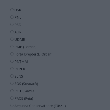
USR
PNL
PSD
AUR
UDMR
PMP (Tomac)
Forța Dreptei (L. Orban)
PNȚMM
REPER
SENS
SOS (Șoșoacă)
POT (Gavrilă)
PACE (Peia)
Acțiunea Conservatoare (Târziu)