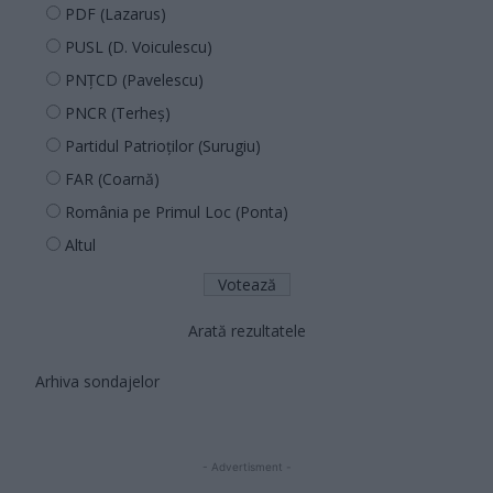
PDF (Lazarus)
PUSL (D. Voiculescu)
PNȚCD (Pavelescu)
PNCR (Terheș)
Partidul Patrioților (Surugiu)
FAR (Coarnă)
România pe Primul Loc (Ponta)
Altul
Arată rezultatele
Arhiva sondajelor
- Advertisment -