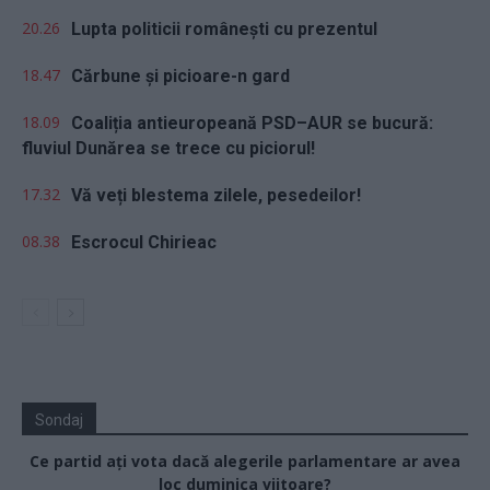
20.26
Lupta politicii românești cu prezentul
18.47
Cărbune și picioare-n gard
18.09
Coaliția antieuropeană PSD–AUR se bucură:
fluviul Dunărea se trece cu piciorul!
17.32
Vă veți blestema zilele, pesedeilor!
08.38
Escrocul Chirieac
Sondaj
Ce partid ați vota dacă alegerile parlamentare ar avea
loc duminica viitoare?