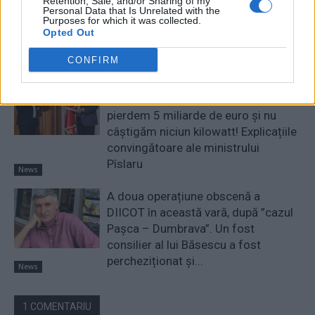
comise de PSD-AUR: ”Vom analiza
Retention, Sale, and/or Sharing of my
Personal Data that Is Unrelated with the
cu atenție modificările aduse legii.
Purposes for which it was collected.
Opted Out
Există riscul unor consecințe
financiare”
Main
CONFIRM
Sabotaj grav al PNRR, de către
tabăra anti-europeană PSD-AUR:
pierdem 5 miliarde de euro și nu
câștigăm niciun kilowatt! Explicațiile
convingătoare ale ministrului
Pîslaru
News
A doua operațiune obscenă a
DIICOT în această vară, după ”cazul
Pașca – Dumbrava”. Un fost
consilier al lui Băsescu a fost
percheziționat și...
News
1 COMENTARIU