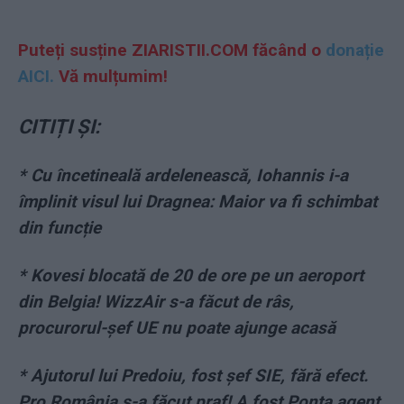
Puteți susține ZIARISTII.COM făcând o
donație
AICI.
Vă mulțumim!
CITIȚI ȘI:
* Cu încetineală ardelenească, Iohannis i-a
împlinit visul lui Dragnea: Maior va fi schimbat
din funcție
* Kovesi blocată de 20 de ore pe un aeroport
din Belgia! WizzAir s-a făcut de râs,
procurorul-șef UE nu poate ajunge acasă
* Ajutorul lui Predoiu, fost șef SIE, fără efect.
Pro România s-a făcut praf! A fost Ponta agent