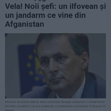
Vela! Noii șefi: un ilfovean și
un jandarm ce vine din
Afganistan
Ministrul de Interne Marcel Vela a schimbat întreaga conducere a Jandarmeriei
Române, acuzând-o că nu a colaborat cu conducerea ministerului în Dosarul 10
august