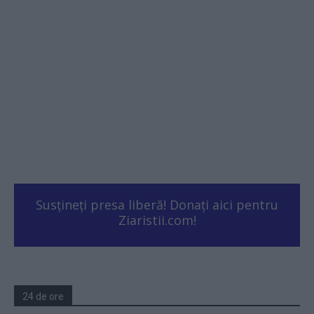
Susțineți presa liberă! Donați aici pentru
Ziaristii.com!
24 de ore