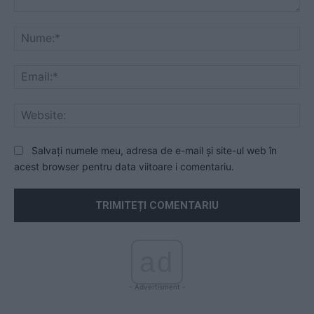
Comentariu:
Nu
Ema
Web
Salvați numele meu, adresa de e-mail și site-ul web în
acest browser pentru data viitoare i comentariu.
ad
- Advertisment -