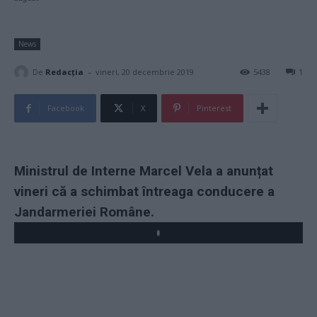
News
-
De
Redacţia
vineri, 20 decembrie 2019
5438
1
Facebook
X
Pinterest
Ministrul de Interne Marcel Vela a anunțat
vineri că a schimbat întreaga conducere a
Jandarmeriei Române.
Play