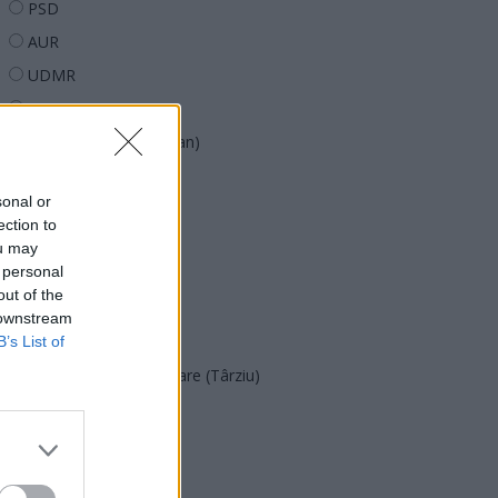
PSD
AUR
UDMR
PMP (Tomac)
Forța Dreptei (L. Orban)
PNȚMM
sonal or
REPER
ection to
SENS
ou may
 personal
SOS (Șoșoacă)
out of the
POT (Gavrilă)
 downstream
PACE (Peia)
B’s List of
Acțiunea Conservatoare (Târziu)
PDF (Lazarus)
PUSL (D. Voiculescu)
PNȚCD (Pavelescu)