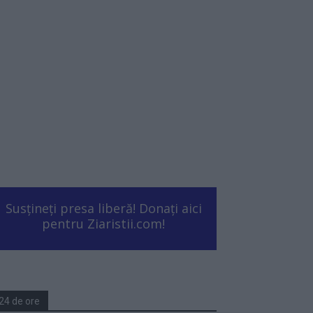
Susțineți presa liberă! Donați aici
pentru Ziaristii.com!
24 de ore