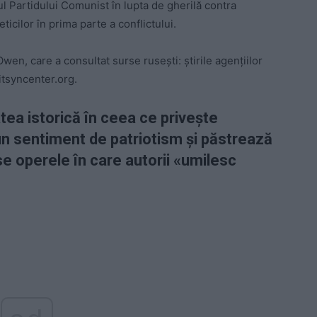
l Partidului Comunist în lupta de gherilă contra
icilor în prima parte a conflictului.
Owen, care a consultat surse rusești: știrile agențiilor
itsyncenter.org.
atea istorică în ceea ce privește
un sentiment de patriotism și păstrează
se operele în care autorii «umilesc