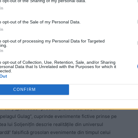
o opt-out of the Sharing of my personal data.
In
ad
o opt-out of the Sale of my Personal Data.
In
to opt-out of processing my Personal Data for Targeted
ing.
In
o opt-out of Collection, Use, Retention, Sale, and/or Sharing
ersonal Data that Is Unrelated with the Purposes for which it
nițîn a luat Premiul Nobel pentru literatură și a fost
lected.
i“, istoricii au arătat că evenimentele descrise nu s-au
Out
ât „să umilească Rusia și să arunce cu noroi în ea“,
CONFIRM
utin.
r cărți „patriotice“ precum „Tânăra Gardă“, un roman
rhipelagul Gulag“, cuprinde evenimente fictive prinse pe
ea lui Soljenițîn descrie realitățile din universul
rdă“ falsifică grosolan evenimente din timpul celui