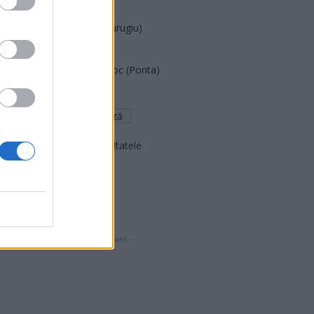
PNCR (Terheș)
Partidul Patrioților (Surugiu)
FAR (Coarnă)
România pe Primul Loc (Ponta)
Altul
Arată rezultatele
Arhiva sondajelor
- Advertisment -