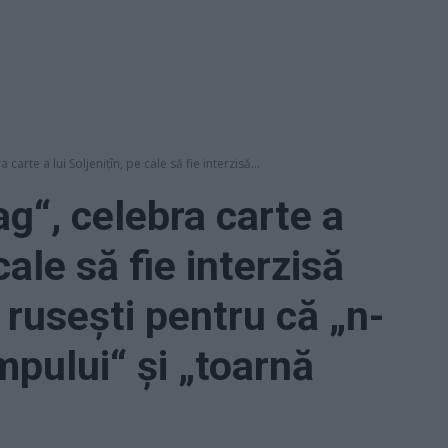
carte a lui Soljenițîn, pe cale să fie interzisă...
g“, celebra carte a
 cale să fie interzisă
e rusești pentru că „n-
impului“ și „toarnă