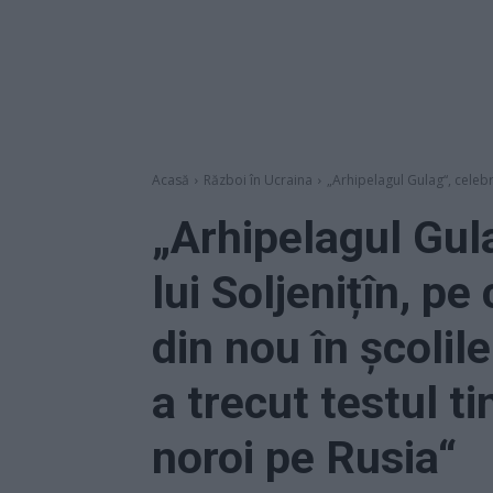
Acasă
Război în Ucraina
„Arhipelagul Gulag“, celebra 
„Arhipelagul Gula
lui Soljenițîn, pe
din nou în școlil
a trecut testul t
noroi pe Rusia“