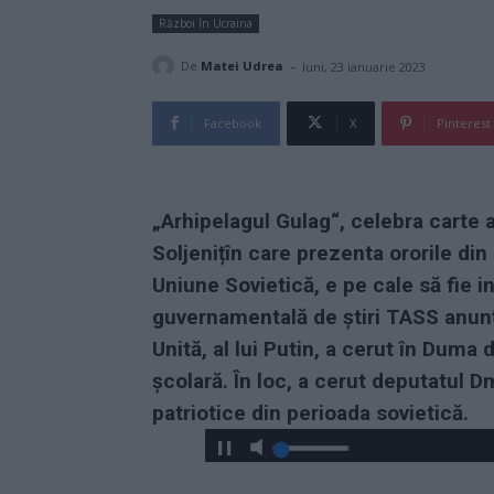
Război în Ucraina
-
De
Matei Udrea
luni, 23 ianuarie 2023
Facebook
X
Pinterest
„Arhipelagul Gulag“, celebra carte a
Soljenițîn care prezenta ororile din
Uniune Sovietică, e pe cale să fie i
guvernamentală de știri TASS anunț
Unită, al lui Putin, a cerut în Duma
școlară. În loc, a cerut deputatul Dm
patriotice din perioada sovietică.