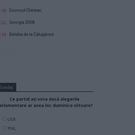
.38
Escrocul Chirieac
.22
Georgia 2008
.39
Bătălia de la Călugăreni
Sondaj
Ce partid ați vota dacă alegerile
arlamentare ar avea loc duminica viitoare?
USR
PNL