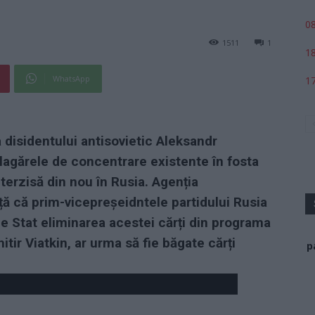
08
1511
1
18
WhatsApp
17
 disidentului antisovietic Aleksandr
 lagărele de concentrare existente în fosta
nterzisă din nou în Rusia. Agenția
ă că prim-vicepreșeidntele partidului Rusia
 de Stat eliminarea acestei cărți din programa
itir Viatkin, ar urma să fie băgate cărți
p