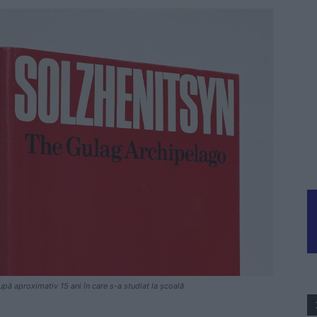
upă aproximativ 15 ani în care s-a studiat la școală