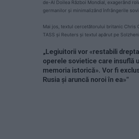
de-Al Doilea Război Mondial, exagerând rolu
germanilor și minimalizând înfrângerile soviet
Mai jos, textul cercetătorului britanic Chris 
TASS și Reuters și textul apărut pe Solzhen
„Legiuitorii vor «restabili drept
operele sovietice care insuflă 
memoria istorică». Vor fi exclu
Rusia și aruncă noroi în ea»“