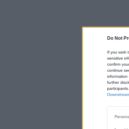
Do Not Pr
If you wish 
sensitive in
confirm you
continue se
information 
further disc
participants
Downstream 
Persona