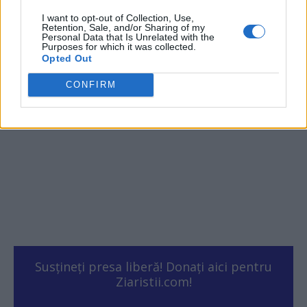
ad
I want to opt-out of Collection, Use,
Retention, Sale, and/or Sharing of my
Personal Data that Is Unrelated with the
- Advertisment -
Purposes for which it was collected.
Opted Out
CONFIRM
Susțineți presa liberă! Donați aici pentru
Ziaristii.com!