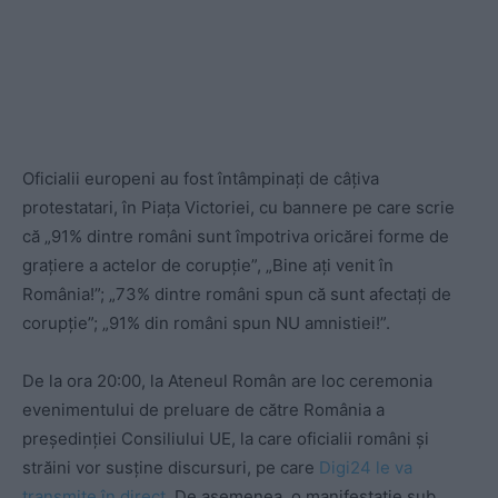
Oficialii europeni au fost întâmpinați de câțiva
protestatari, în Piața Victoriei, cu bannere pe care scrie
că „91% dintre români sunt împotriva oricărei forme de
grațiere a actelor de corupție”, „Bine ați venit în
România!”; „73% dintre români spun că sunt afectați de
corupție”; „91% din români spun NU amnistiei!”.
De la ora 20:00, la Ateneul Român are loc ceremonia
evenimentului de preluare de către România a
președinției Consiliului UE, la care oficialii români şi
străini vor susţine discursuri, pe care
Digi24 le va
transmite în direct
. De asemenea, o manifestație sub