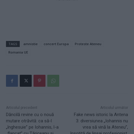
TAGS
amnistie
concert Europa
Proteste Ateneu
Romania UE
Articolul precedent
Articolul următor
Dăncilă revine cu o nouă
Fake news istoric la Antena
mutare otrăvită: ca să-l
3: diversiunea „Iohannis nu
„înghesuie” pe Iohannis, l-a
vrea să vină la Ateneu”,
„flancat” cu Tăriceanu şi
însoțită de linșaj profesionist.