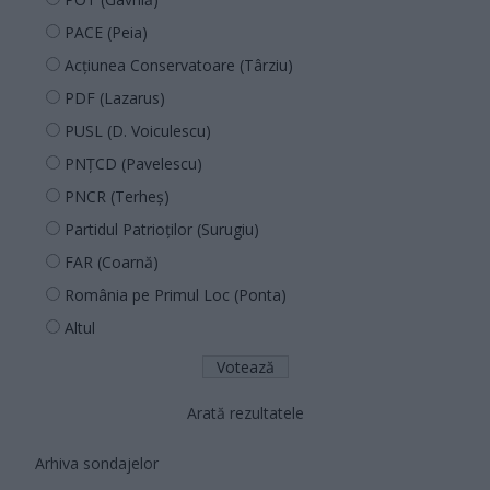
PACE (Peia)
Acțiunea Conservatoare (Târziu)
PDF (Lazarus)
PUSL (D. Voiculescu)
PNȚCD (Pavelescu)
PNCR (Terheș)
Partidul Patrioților (Surugiu)
FAR (Coarnă)
România pe Primul Loc (Ponta)
Altul
Arată rezultatele
Arhiva sondajelor