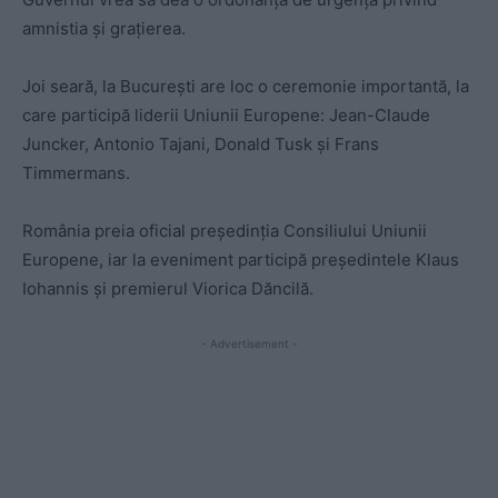
amnistia și grațierea.
Joi seară, la București are loc o ceremonie importantă, la
care participă liderii Uniunii Europene: Jean-Claude
Juncker, Antonio Tajani, Donald Tusk şi Frans
Timmermans.
România preia oficial preşedinţia Consiliului Uniunii
Europene, iar la eveniment participă preşedintele Klaus
Iohannis şi premierul Viorica Dăncilă.
- Advertisement -