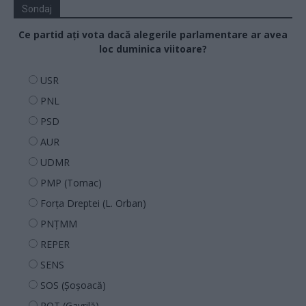
Sondaj
Ce partid ați vota dacă alegerile parlamentare ar avea
loc duminica viitoare?
USR
PNL
PSD
AUR
UDMR
PMP (Tomac)
Forța Dreptei (L. Orban)
PNȚMM
REPER
SENS
SOS (Șoșoacă)
POT (Gavrilă)