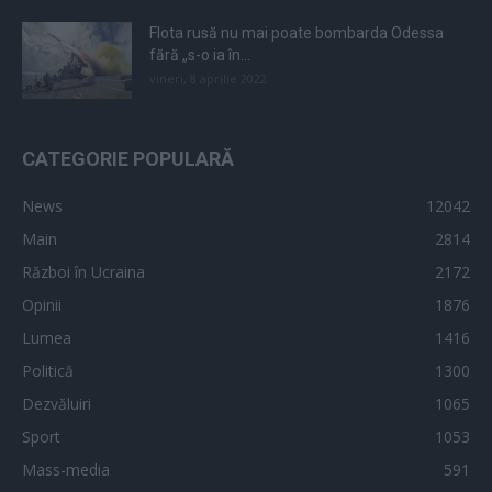
Flota rusă nu mai poate bombarda Odessa
fără „s-o ia în...
vineri, 8 aprilie 2022
CATEGORIE POPULARĂ
News
12042
Main
2814
Război în Ucraina
2172
Opinii
1876
Lumea
1416
Politică
1300
Dezvăluiri
1065
Sport
1053
Mass-media
591