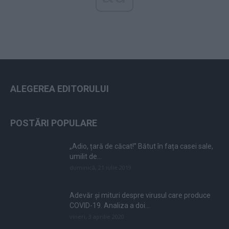
ALEGEREA EDITORULUI
POSTĂRI POPULARE
„Adio, țară de căcat!” Bătut în fața casei sale,
umilit de...
duminică, 21 iulie 2019
Adevăr și mituri despre virusul care produce
COVID-19. Analiza a doi...
vineri, 3 aprilie 2020