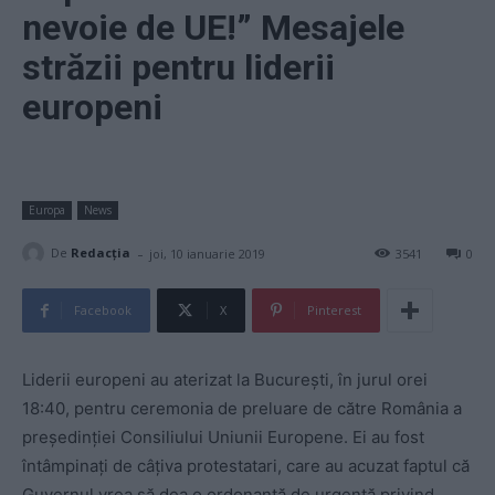
nevoie de UE!” Mesajele
străzii pentru liderii
europeni
Europa
News
-
De
Redacţia
joi, 10 ianuarie 2019
3541
0
Facebook
X
Pinterest
Liderii europeni au aterizat la București, în jurul orei
18:40, pentru ceremonia de preluare de către România a
președinției Consiliului Uniunii Europene. Ei au fost
întâmpinați de câțiva protestatari, care au acuzat faptul că
Guvernul vrea să dea o ordonanță de urgență privind