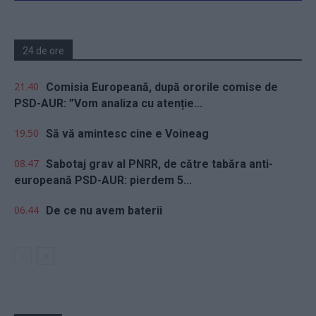
24 de ore
21.40
Comisia Europeană, după ororile comise de
PSD-AUR: ”Vom analiza cu atenție...
19.50
Să vă amintesc cine e Voineag
08.47
Sabotaj grav al PNRR, de către tabăra anti-
europeană PSD-AUR: pierdem 5...
06.44
De ce nu avem baterii