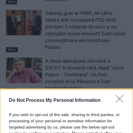
Main
Sabotaj grav al PNRR, de către
tabăra anti-europeană PSD-AUR:
pierdem 5 miliarde de euro și nu
câștigăm niciun kilowatt! Explicațiile
convingătoare ale ministrului
Pîslaru
News
A doua operațiune obscenă a
DIICOT în această vară, după ”cazul
Pașca – Dumbrava”. Un fost
consilier al lui Băsescu a fost
percheziționat și...
News
Do Not Process My Personal Information
LĂSAȚI UN MESAJ
If you wish to opt-out of the sale, sharing to third parties, or
processing of your personal or sensitive information for
targeted advertising by us, please use the below opt-out