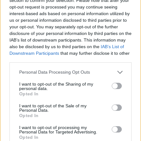
section to confirm your selection. Please note that after your
opt-out request is processed you may continue seeing
interest-based ads based on personal information utilized by
us or personal information disclosed to third parties prior to
your opt-out. You may separately opt-out of the further
disclosure of your personal information by third parties on the
Comentariu:
IAB’s list of downstream participants. This information may
Nu
also be disclosed by us to third parties on the
IAB’s List of
Downstream Participants
that may further disclose it to other
third parties.
Ema
Personal Data Processing Opt Outs
Web
I want to opt-out of the Sharing of my
personal data.
Opted In
Salvați numele meu, adresa de e-mail și site-ul web în
acest browser pentru data viitoare i comentariu.
I want to opt-out of the Sale of my
Personal Data.
Opted In
I want to opt-out of processing my
Personal Data for Targeted Advertising.
Opted In