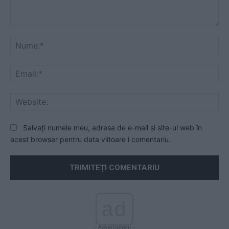
Comentariu:
Nu
Ema
Web
Salvați numele meu, adresa de e-mail și site-ul web în
acest browser pentru data viitoare i comentariu.
ad
- Advertisment -