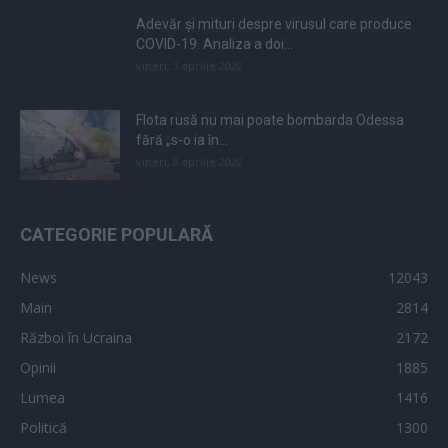
Adevăr și mituri despre virusul care produce
COVID-19. Analiza a doi...
vineri, 3 aprilie 2020
Flota rusă nu mai poate bombarda Odessa
fără „s-o ia în...
vineri, 8 aprilie 2022
CATEGORIE POPULARĂ
News
12043
Main
2814
Război în Ucraina
2172
Opinii
1885
Lumea
1416
Politică
1300