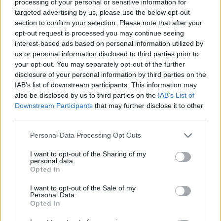
processing of your personal or sensitive information for
serviciile și PSD au creat AUR:
blindate rusești a fost
targeted advertising by us, please use the below opt-out
„Și-au fabricat o opoziție cu
distrusă în regiunea Donețk.
section to confirm your selection. Please note that after your
care să se compare, astfel
Invadatorii au pierdut 25 de
opt-out request is processed you may continue seeing
încât comparația să fie în
„mașini infernale” într-o
interest-based ads based on personal information utilized by
avantajul lor”
singură bătălie
us or personal information disclosed to third parties prior to
your opt-out. You may separately opt-out of the further
disclosure of your personal information by third parties on the
IAB’s list of downstream participants. This information may
also be disclosed by us to third parties on the
IAB’s List of
Publicitate
Downstream Participants
that may further disclose it to other
third parties.
Personal Data Processing Opt Outs
I want to opt-out of the Sharing of my
personal data.
Opted In
RELATED ARTICLES
I want to opt-out of the Sale of my
Personal Data.
Opted In
(P) Cum contribuie Affinity la
bunăstarea fizică și emoțională a