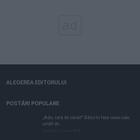
ad
ALEGEREA EDITORULUI
POSTĂRI POPULARE
„Adio, țară de căcat!” Bătut în fața casei sale,
umilit de...
duminică, 21 iulie 2019