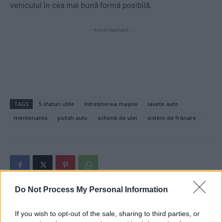
vehiculul în cea mai bună formă posibilă.
- Advertisement -
TAGS
5 sfaturi utile
întreținerea mașinii
lavete auto
mentenanta
polish auto
schimb de ulei
sistem de frânare
Do Not Process My Personal Information
Articolul precedent
Articolul următor
If you wish to opt-out of the sale, sharing to third parties, or
Ludovic Orban spune că
VIDEO. O coloană uriașă de