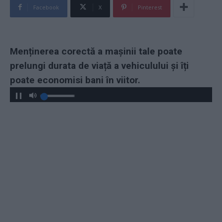
Facebook
X
Pinterest
Menținerea corectă a mașinii tale poate
prelungi durata de viață a vehiculului și îți
poate economisi bani în viitor.