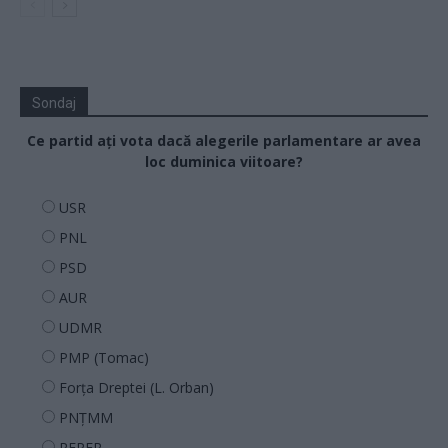
Sondaj
Ce partid ați vota dacă alegerile parlamentare ar avea
loc duminica viitoare?
USR
PNL
PSD
AUR
UDMR
PMP (Tomac)
Forța Dreptei (L. Orban)
PNȚMM
REPER