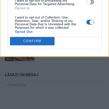
I want to opt-out of processing my
seniorilor
Personal Data for Targeted Advertising.
Opted In
Utile
I want to opt-out of Collection, Use,
7 lucruri pe care trebuie să le știi
Retention, Sale, and/or Sharing of my
despre uleiul de parafină
Personal Data that Is Unrelated with the
Purposes for which it was collected.
Opted Out
Utile
CONFIRM
Nadă pentru concurs versus pescuit
recreativ: care sunt diferențele
Utile
LĂSAȚI UN MESAJ