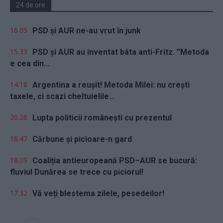
24 de ore
16.05
PSD și AUR ne-au vrut în junk
15.33
PSD și AUR au inventat bâta anti-Fritz. ”Metoda
e cea din...
14.18
Argentina a reușit! Metoda Milei: nu crești
taxele, ci scazi cheltuielile...
20.26
Lupta politicii românești cu prezentul
18.47
Cărbune și picioare-n gard
18.09
Coaliția antieuropeană PSD–AUR se bucură:
fluviul Dunărea se trece cu piciorul!
17.32
Vă veți blestema zilele, pesedeilor!