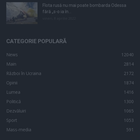
Flota rusă nu mai poate bombarda Odessa
fără „s-o ia în...
vineri, 8 aprilie 2022
CATEGORIE POPULARĂ
News
12040
Main
2814
Război în Ucraina
2172
Opinii
1874
Lumea
1416
Politică
1300
Dezvăluiri
1065
Sport
1053
Mass-media
591