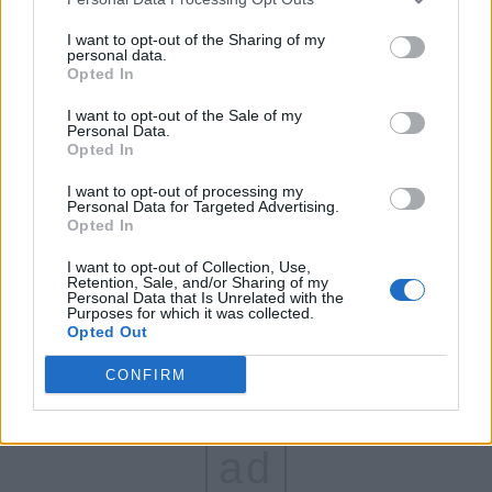
FAR (Coarnă)
I want to opt-out of the Sharing of my
personal data.
România pe Primul Loc (Ponta)
Opted In
Altul
I want to opt-out of the Sale of my
Personal Data.
Opted In
Arată rezultatele
I want to opt-out of processing my
Personal Data for Targeted Advertising.
Opted In
Arhiva sondajelor
I want to opt-out of Collection, Use,
Retention, Sale, and/or Sharing of my
Personal Data that Is Unrelated with the
Purposes for which it was collected.
Opted Out
CONFIRM
ad