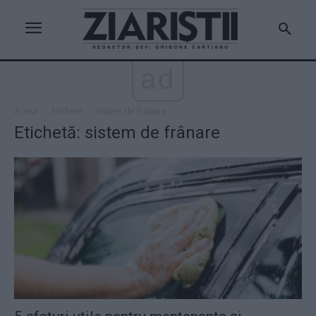
ad
Acasă
Etichete
Sistem de frânare
Etichetă: sistem de frânare