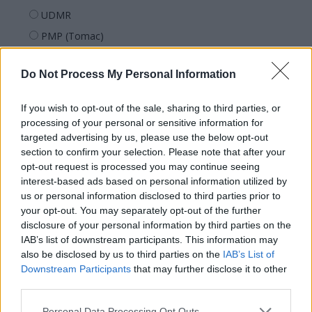
UDMR
PMP (Tomac)
Forța Dreptei (L. Orban)
Do Not Process My Personal Information
PNȚMM
REPER
If you wish to opt-out of the sale, sharing to third parties, or
SENS
processing of your personal or sensitive information for
targeted advertising by us, please use the below opt-out
SOS (Șoșoacă)
section to confirm your selection. Please note that after your
POT (Gavrilă)
opt-out request is processed you may continue seeing
interest-based ads based on personal information utilized by
PACE (Peia)
us or personal information disclosed to third parties prior to
Acțiunea Conservatoare (Târziu)
your opt-out. You may separately opt-out of the further
PDF (Lazarus)
disclosure of your personal information by third parties on the
IAB’s list of downstream participants. This information may
PUSL (D. Voiculescu)
also be disclosed by us to third parties on the
IAB’s List of
PNȚCD (Pavelescu)
Downstream Participants
that may further disclose it to other
third parties.
PNCR (Terheș)
Partidul Patrioților (Surugiu)
Personal Data Processing Opt Outs