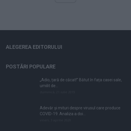
ALEGEREA EDITORULUI
POSTĂRI POPULARE
„Adio, țară de căcat!” Bătut în fața casei sale,
umilit de...
duminică, 21 iulie 2019
Adevăr și mituri despre virusul care produce
COVID-19. Analiza a doi...
vineri, 3 aprilie 2020