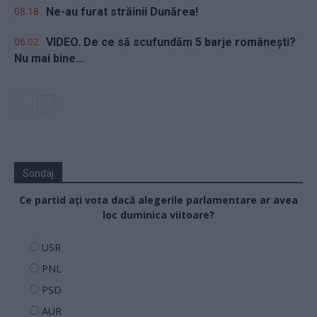
08.18
Ne-au furat străinii Dunărea!
06.02
VIDEO. De ce să scufundăm 5 barje românești?
Nu mai bine...
Sondaj
Ce partid ați vota dacă alegerile parlamentare ar avea
loc duminica viitoare?
USR
PNL
PSD
AUR