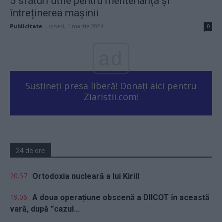
5 sfaturi utile pentru mentenanța și
întreținerea mașinii
Publicitate
-
vineri, 1 martie 2024
0
ad
Susțineți presa liberă! Donați aici pentru
Ziaristii.com!
24 de ore
20.57
Ortodoxia nucleară a lui Kirill
19.06
A doua operațiune obscenă a DIICOT în această
vară, după ”cazul...