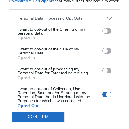
PDF (Lazarus)
Downstream Participants
that may further disclose it to other
third parties.
PUSL (D. Voiculescu)
PNȚCD (Pavelescu)
Personal Data Processing Opt Outs
PNCR (Terheș)
I want to opt-out of the Sharing of my
personal data.
Partidul Patrioților (Surugiu)
Opted In
FAR (Coarnă)
I want to opt-out of the Sale of my
România pe Primul Loc (Ponta)
Personal Data.
Opted In
Altul
I want to opt-out of processing my
Personal Data for Targeted Advertising.
Opted In
Arată rezultatele
I want to opt-out of Collection, Use,
Retention, Sale, and/or Sharing of my
Arhiva sondajelor
Personal Data that Is Unrelated with the
Purposes for which it was collected.
Opted Out
CONFIRM