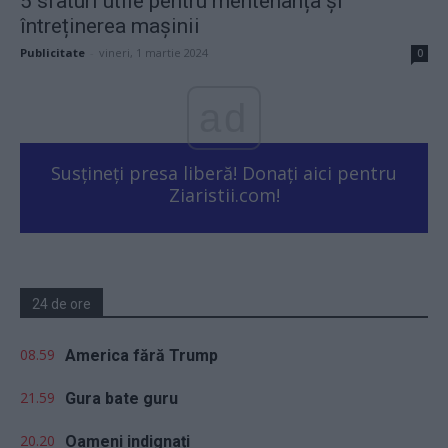
5 sfaturi utile pentru mentenanța și
întreținerea mașinii
Publicitate
-
vineri, 1 martie 2024
0
ad
Susțineți presa liberă! Donați aici pentru
Ziaristii.com!
24 de ore
08.59
America fără Trump
21.59
Gura bate guru
20.20
Oameni indignați