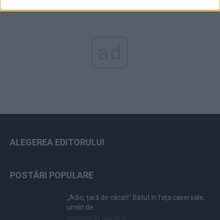
ad
ALEGEREA EDITORULUI
POSTĂRI POPULARE
„Adio, țară de căcat!” Bătut în fața casei sale,
umilit de...
duminică, 21 iulie 2019