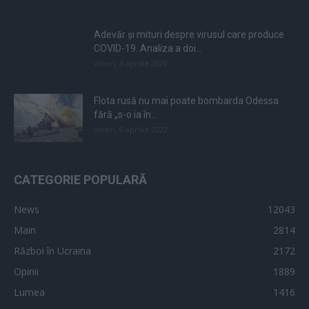
Adevăr și mituri despre virusul care produce
COVID-19. Analiza a doi...
vineri, 3 aprilie 2020
Flota rusă nu mai poate bombarda Odessa
fără „s-o ia în...
vineri, 8 aprilie 2022
CATEGORIE POPULARĂ
News
12043
Main
2814
Război în Ucraina
2172
Opinii
1889
Lumea
1416