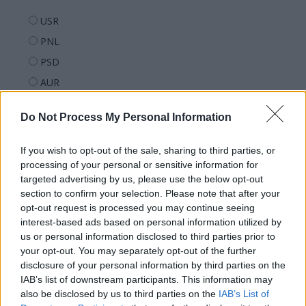
USR
PNL
PSD
AUR
UDMR
Do Not Process My Personal Information
PMP (Tomac)
Forța Dreptei (L. Orban)
If you wish to opt-out of the sale, sharing to third parties, or
PNȚMM
processing of your personal or sensitive information for
targeted advertising by us, please use the below opt-out
REPER
section to confirm your selection. Please note that after your
SENS
opt-out request is processed you may continue seeing
interest-based ads based on personal information utilized by
SOS (Șoșoacă)
us or personal information disclosed to third parties prior to
POT (Gavrilă)
your opt-out. You may separately opt-out of the further
disclosure of your personal information by third parties on the
PACE (Peia)
IAB’s list of downstream participants. This information may
Acțiunea Conservatoare (Târziu)
also be disclosed by us to third parties on the
IAB’s List of