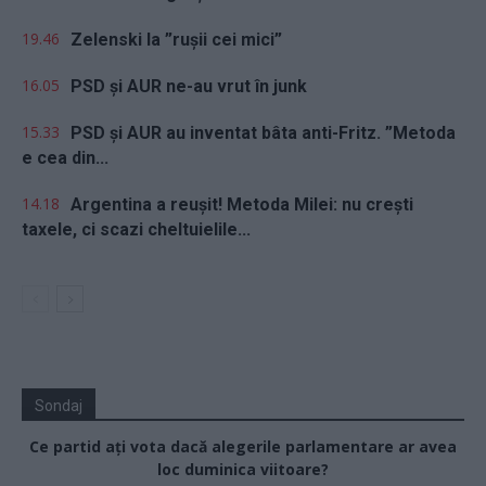
19.46
Zelenski la ”rușii cei mici”
16.05
PSD și AUR ne-au vrut în junk
15.33
PSD și AUR au inventat bâta anti-Fritz. ”Metoda
e cea din...
14.18
Argentina a reușit! Metoda Milei: nu crești
taxele, ci scazi cheltuielile...
Sondaj
Ce partid ați vota dacă alegerile parlamentare ar avea
loc duminica viitoare?