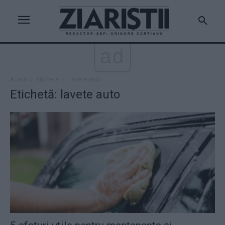
ad
Acasă
Etichete
Lavete auto
Etichetă: lavete auto