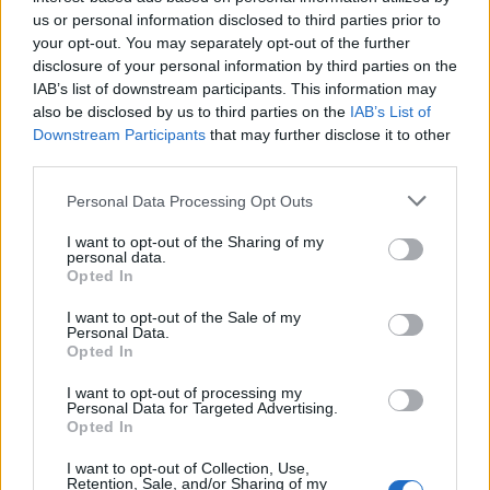
us or personal information disclosed to third parties prior to
your opt-out. You may separately opt-out of the further
disclosure of your personal information by third parties on the
IAB’s list of downstream participants. This information may
also be disclosed by us to third parties on the
IAB’s List of
Ardelean
vineri, 8 februarie 2019 La 22.16
Downstream Participants
that may further disclose it to other
Prestează șobolanul Savaliuc la greu din ce scrieți.
third parties.
Plateste bine,din banii furați,felix-turnatorul. Nu
urmăresc latrinele
Personal Data Processing Opt Outs
securistului,escrocului,rusofilului,pușcăriașului
I want to opt-out of the Sharing of my
voikulesku. Haremul penalilor,gazilor,,
personal data.
urșilor,,ciuvicilor ar trebui închis, dar gloabele roșii
Opted In
din CNA premiază linsul,
I want to opt-out of the Sale of my
mitocănia,manipularea,intoxicarea prostimii.
Personal Data.
Opted In
Răspundeți
I want to opt-out of processing my
Personal Data for Targeted Advertising.
LĂSAȚI UN MESAJ
Opted In
I want to opt-out of Collection, Use,
Retention, Sale, and/or Sharing of my