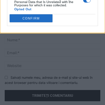
Personal Data that Is Unrelated with the
Purposes for which it was collected.
Opted Out
CONFIRM
Comentariu:
Nu
Ema
Web
Salvați numele meu, adresa de e-mail și site-ul web în
acest browser pentru data viitoare i comentariu.