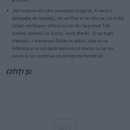
articolul”.
„Noi trebuie să luăm exemplul Ungariei. A venit o
delegație de olandeji, să verifice ei nu știu ce. Le-a dat
Orban verificare: «Afară cu voi din țara mea! Toți
sunteți oamenii lui Soros, ieșiți afară!». Și au fugit
olandejii, i-a evacuat Orban în șuturi. Așa se va
întâmpla și la noi dacă oamenii lui Soros nu se vor
potoli și vor continua să denigreze România”.
CITIȚI ȘI:
ad