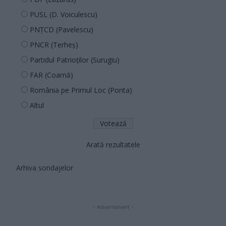
PUSL (D. Voiculescu)
PNȚCD (Pavelescu)
PNCR (Terheș)
Partidul Patrioților (Surugiu)
FAR (Coarnă)
România pe Primul Loc (Ponta)
Altul
Arată rezultatele
Arhiva sondajelor
- Advertisment -