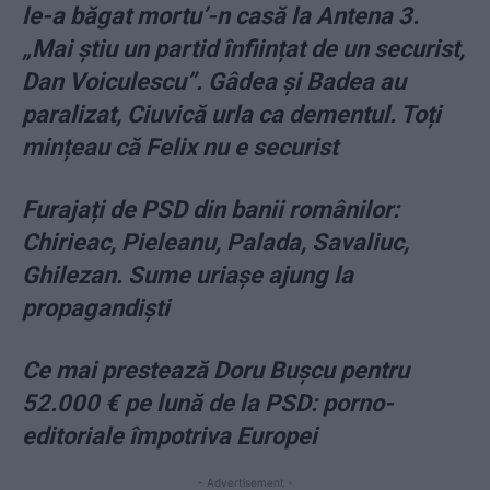
le-a băgat mortu’-n casă la Antena 3.
„Mai știu un partid înființat de un securist,
Dan Voiculescu”. Gâdea și Badea au
paralizat, Ciuvică urla ca dementul. Toți
mințeau că Felix nu e securist
Furajați de PSD din banii românilor:
Chirieac, Pieleanu, Palada, Savaliuc,
Ghilezan. Sume uriaşe ajung la
propagandişti
Ce mai prestează Doru Bușcu pentru
52.000 € pe lună de la PSD: porno-
editoriale împotriva Europei
- Advertisement -