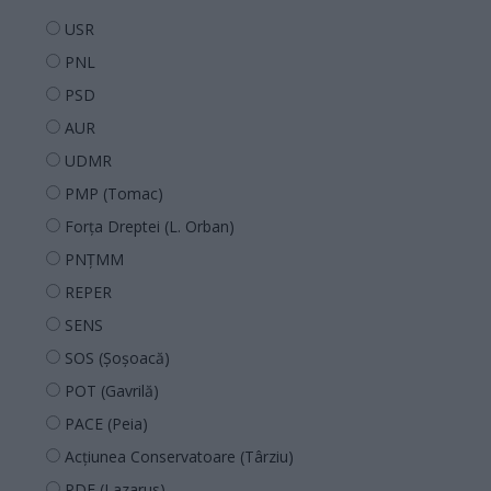
USR
PNL
PSD
AUR
UDMR
PMP (Tomac)
Forța Dreptei (L. Orban)
PNȚMM
REPER
SENS
SOS (Șoșoacă)
POT (Gavrilă)
PACE (Peia)
Acțiunea Conservatoare (Târziu)
PDF (Lazarus)