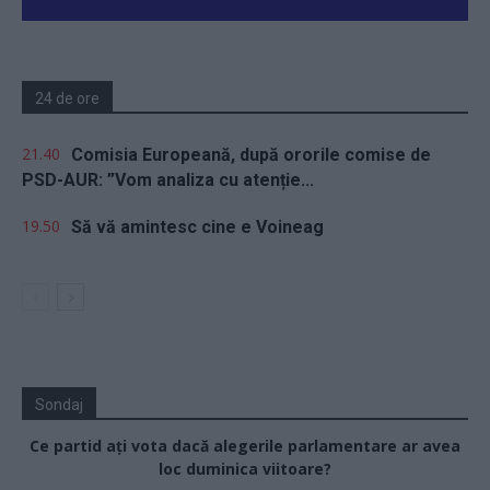
24 de ore
21.40
Comisia Europeană, după ororile comise de
PSD-AUR: ”Vom analiza cu atenție...
19.50
Să vă amintesc cine e Voineag
Sondaj
Ce partid ați vota dacă alegerile parlamentare ar avea
loc duminica viitoare?