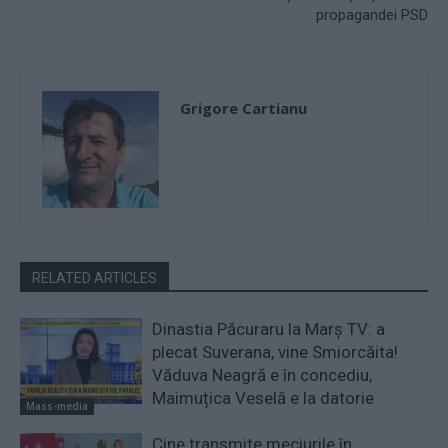
propagandei PSD
Grigore Cartianu
RELATED ARTICLES
Dinastia Păcuraru la Marș TV: a
plecat Suverana, vine Smiorcăita!
Văduva Neagră e în concediu,
Maimuțica Veselă e la datorie
Mass-media
Cine transmite meciurile în