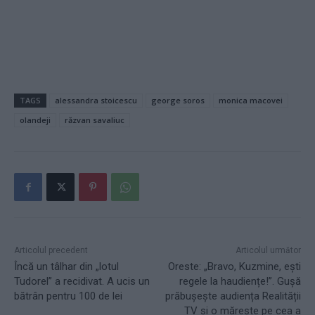
TAGS
alessandra stoicescu
george soros
monica macovei
olandeji
răzvan savaliuc
Articolul precedent
Articolul următor
Încă un tâlhar din „lotul
Oreste: „Bravo, Kuzmine, ești
Tudorel” a recidivat. A ucis un
regele la haudiențe!”. Gușă
bătrân pentru 100 de lei
prăbușește audiența Realității
TV și o mărește pe cea a