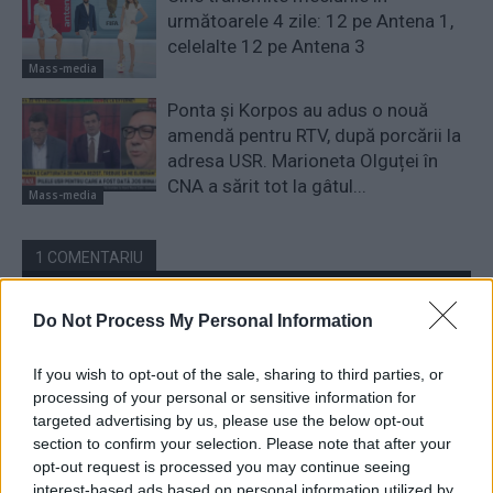
următoarele 4 zile: 12 pe Antena 1,
celelalte 12 pe Antena 3
Mass-media
Ponta și Korpos au adus o nouă
amendă pentru RTV, după porcării la
adresa USR. Marioneta Olguței în
CNA a sărit tot la gâtul...
Mass-media
1 COMENTARIU
Do Not Process My Personal Information
If you wish to opt-out of the sale, sharing to third parties, or
processing of your personal or sensitive information for
targeted advertising by us, please use the below opt-out
section to confirm your selection. Please note that after your
opt-out request is processed you may continue seeing
interest-based ads based on personal information utilized by