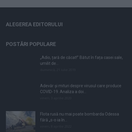
ALEGEREA EDITORULUI
POSTĂRI POPULARE
„Adio, țară de căcat!” Bătut în fața casei sale,
umilit de...
duminică, 21 iulie 2019
Adevăr și mituri despre virusul care produce
COVID-19. Analiza a doi...
vineri, 3 aprilie 2020
Flota rusă nu mai poate bombarda Odessa
fără „s-o ia în...
vineri, 8 aprilie 2022