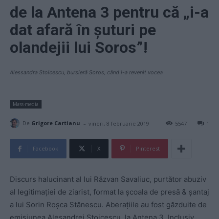
de la Antena 3 pentru că „i-a
dat afară în șuturi pe
olandejii lui Soros”!
Alessandra Stoicescu, bursieră Soros, când i-a revenit vocea
Mass-media
-
De
Grigore Cartianu
vineri, 8 februarie 2019
5547
1
Facebook
X
Pinterest
Discurs halucinant al lui Răzvan Savaliuc, purtător abuziv
al legitimației de ziarist, format la școala de presă & șantaj
a lui Sorin Roșca Stănescu. Aberațiile au fost găzduite de
emisiunea Alesandrei Stoicescu, la Antena 3. Inclusiv