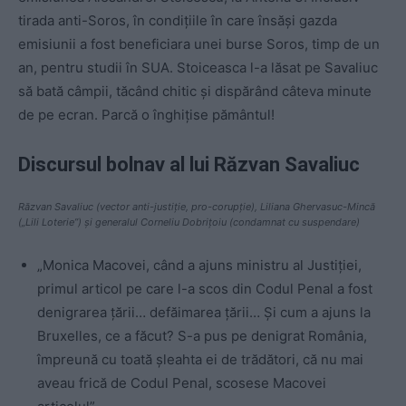
tirada anti-Soros, în condițiile în care însăși gazda
emisiunii a fost beneficiara unei burse Soros, timp de un
an, pentru studii în SUA. Stoiceasca l-a lăsat pe Savaliuc
să bată câmpii, tăcând chitic și dispărând câteva minute
de pe ecran. Parcă o înghițise pământul!
Discursul bolnav al lui Răzvan Savaliuc
Răzvan Savaliuc (vector anti-justiție, pro-corupție), Liliana Ghervasuc-Mincă
(„Lili Loterie”) și generalul Corneliu Dobrițoiu (condamnat cu suspendare)
„Monica Macovei, când a ajuns ministru al Justiției,
primul articol pe care l-a scos din Codul Penal a fost
denigrarea țării… defăimarea țării… Și cum a ajuns la
Bruxelles, ce a făcut? S-a pus pe denigrat România,
împreună cu toată șleahta ei de trădători, că nu mai
aveau frică de Codul Penal, scosese Macovei