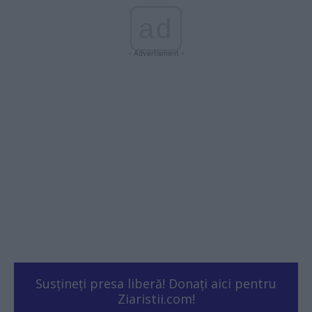
ad
- Advertisment -
Susțineți presa liberă! Donați aici pentru
Ziaristii.com!