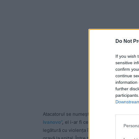
Do Not Pr
If you wish 
sensitive in
confirm you
continue se
information 
further disc
participants
Downstream 
Atacatorul se numește
Nikolai Merzlîi
și ar
Ivanovo”
,
el i-ar fi cerut nevestei sale, Dari
Persona
legătură cu violența în familie. Cum aceasta
gravă la spital. Între timp, una din ele și-a re