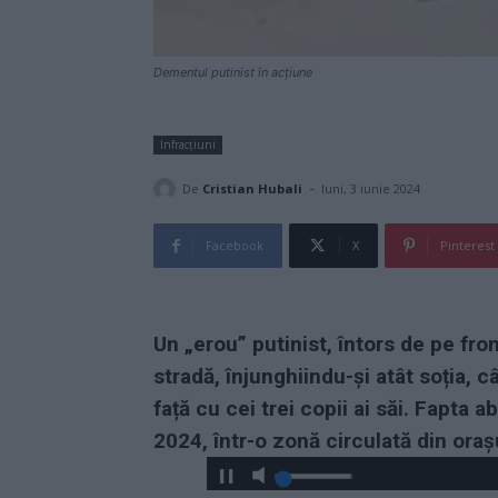
Dementul putinist în acțiune
Infracțiuni
-
De
Cristian Hubali
luni, 3 iunie 2024
Facebook
X
Pinterest
Un „erou” putinist, întors de pe front
stradă, înjunghiindu-și atât soția, câ
față cu cei trei copii ai săi. Fapta
2024, într-o zonă circulată din ora