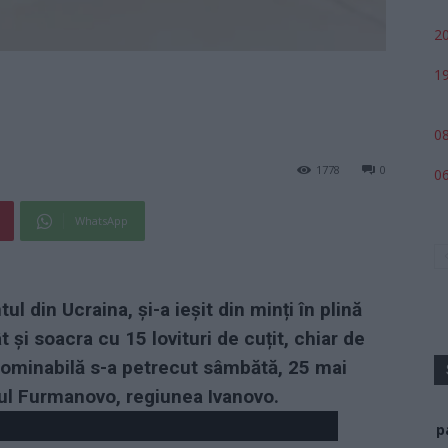
20
19
08
1778
0
06
WhatsApp
ul din Ucraina, și-a ieșit din minți în plină
t și soacra cu 15 lovituri de cuțit, chiar de
 abominabilă s-a petrecut sâmbătă, 25 mai
șul Furmanovo, regiunea Ivanovo.
p