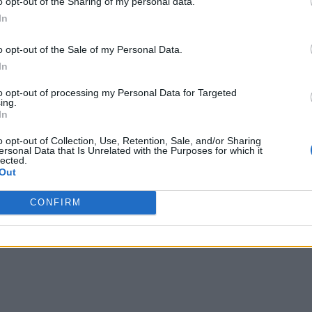
o opt-out of the Sharing of my personal data.
In
i, polițiștii l-au prins la scurtă vreme și l-au băgat în
o opt-out of the Sale of my Personal Data.
entativă de omor.
In
fiica. Mai mult, el ar fi încercat să-și sugrume nevasta.
to opt-out of processing my Personal Data for Targeted
ing.
In
 Advertisement -
o opt-out of Collection, Use, Retention, Sale, and/or Sharing
ersonal Data that Is Unrelated with the Purposes for which it
lected.
Out
CONFIRM