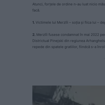
Atunci, forțele de ordine n-au luat nicio măsu
facă.
1.
Victimele lui Merzlîi – soția și fiica lui –
2.
Merzlîi fusese condamnat în mai 2022 pen
Districtual Pinejski din regiunea Arhanghelsk
repede din spatele gratiilor, fiindcă s-a înrol
-
P
l
a