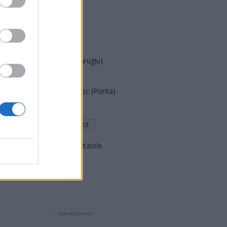
PUSL (D. Voiculescu)
PNȚCD (Pavelescu)
PNCR (Terheș)
Partidul Patrioților (Surugiu)
FAR (Coarnă)
România pe Primul Loc (Ponta)
Altul
Arată rezultatele
Arhiva sondajelor
- Advertisment -