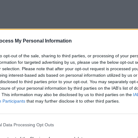
ocess My Personal Information
to opt-out of the sale, sharing to third parties, or processing of your per
formation for targeted advertising by us, please use the below opt-out s
r selection. Please note that after your opt-out request is processed y
eing interest-based ads based on personal information utilized by us or
disclosed to third parties prior to your opt-out. You may separately opt-
losure of your personal information by third parties on the IAB’s list of
. This information may also be disclosed by us to third parties on the
IA
Participants
that may further disclose it to other third parties.
e 34 de ani. Conform
canalului de Telegram „Știri din
a, să-și retragă plângerea depusă anterior la poliție în
l Data Processing Opt Outs
 a refuzat, a urmat măcelul. Femeile au ajuns în stare
venit.