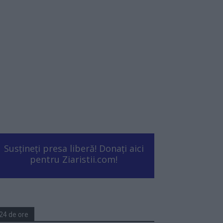
Susțineți presa liberă! Donați aici
pentru Ziaristii.com!
24 de ore