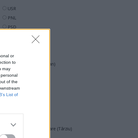
USR
PNL
PSD
AUR
UDMR
PMP (Tomac)
sonal or
ection to
Forța Dreptei (L. Orban)
ou may
PNȚMM
 personal
out of the
REPER
 downstream
SENS
B’s List of
SOS (Șoșoacă)
POT (Gavrilă)
PACE (Peia)
Acțiunea Conservatoare (Târziu)
PDF (Lazarus)