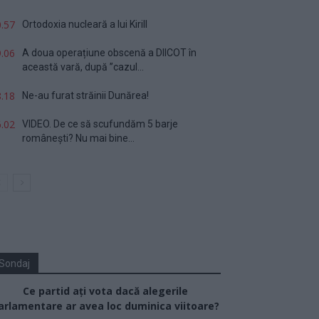
.57
Ortodoxia nucleară a lui Kirill
.06
A doua operațiune obscenă a DIICOT în
această vară, după ”cazul...
.18
Ne-au furat străinii Dunărea!
.02
VIDEO. De ce să scufundăm 5 barje
românești? Nu mai bine...
Sondaj
Ce partid ați vota dacă alegerile
arlamentare ar avea loc duminica viitoare?