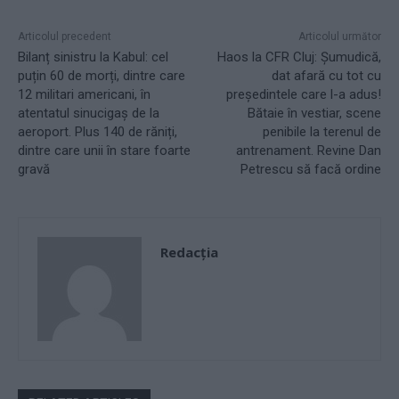
Articolul precedent
Articolul următor
Bilanț sinistru la Kabul: cel
Haos la CFR Cluj: Șumudică,
puțin 60 de morți, dintre care
dat afară cu tot cu
12 militari americani, în
președintele care l-a adus!
atentatul sinucigaș de la
Bătaie în vestiar, scene
aeroport. Plus 140 de răniți,
penibile la terenul de
dintre care unii în stare foarte
antrenament. Revine Dan
gravă
Petrescu să facă ordine
Redacţia