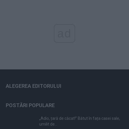
ad
ALEGEREA EDITORULUI
POSTĂRI POPULARE
„Adio, țară de căcat!” Bătut în fața casei sale,
umilit de...