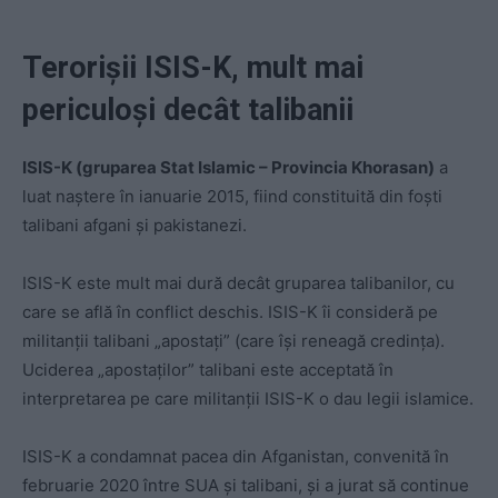
Terorișii ISIS-K, mult mai
periculoși decât talibanii
ISIS-K (gruparea Stat Islamic – Provincia Khorasan)
a
luat naștere în ianuarie 2015, fiind constituită din foști
talibani afgani și pakistanezi.
ISIS-K este mult mai dură decât gruparea talibanilor, cu
care se află în conflict deschis. ISIS-K îi consideră pe
militanții talibani „apostați” (care își reneagă credința).
Uciderea „apostaților” talibani este acceptată în
interpretarea pe care militanții ISIS-K o dau legii islamice.
ISIS-K a condamnat pacea din Afganistan, convenită în
februarie 2020 între SUA și talibani, și a jurat să continue