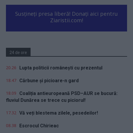
Susțineți presa liberă! Donați aici pentru
Ziaristii.com!
24 de ore
20.26
Lupta politicii românești cu prezentul
18.47
Cărbune și picioare-n gard
18.09
Coaliția antieuropeană PSD–AUR se bucură:
fluviul Dunărea se trece cu piciorul!
17.32
Vă veți blestema zilele, pesedeilor!
08.38
Escrocul Chirieac