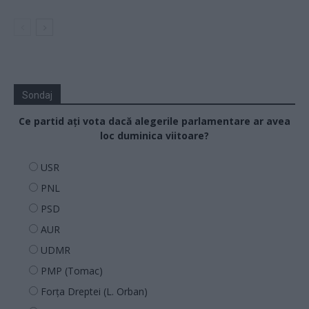
Sondaj
Ce partid ați vota dacă alegerile parlamentare ar avea
loc duminica viitoare?
USR
PNL
PSD
AUR
UDMR
PMP (Tomac)
Forța Dreptei (L. Orban)