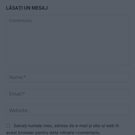
LĂSAȚI UN MESAJ
Comentariu:
Nu
Ema
Web
Salvați numele meu, adresa de e-mail și site-ul web în
acest browser pentru data viitoare i comentariu.