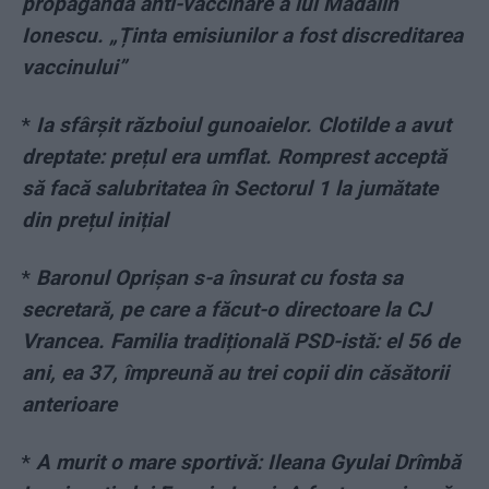
propaganda anti-vaccinare a lui Mădălin
Ionescu. „Ținta emisiunilor a fost discreditarea
vaccinului”
*
Ia sfârșit războiul gunoaielor. Clotilde a avut
dreptate: prețul era umflat. Romprest acceptă
să facă salubritatea în Sectorul 1 la jumătate
din prețul inițial
*
Baronul Oprișan s-a însurat cu fosta sa
secretară, pe care a făcut-o directoare la CJ
Vrancea. Familia tradițională PSD-istă: el 56 de
ani, ea 37, împreună au trei copii din căsătorii
anterioare
*
A murit o mare sportivă: Ileana Gyulai Drîmbă