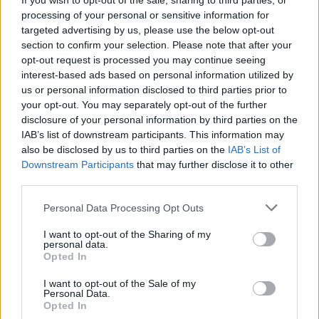
ei din România și-au pierdut încrederea în
If you wish to opt-out of the sale, sharing to third parties, or
processing of your personal or sensitive information for
judecata ei
targeted advertising by us, please use the below opt-out
section to confirm your selection. Please note that after your
*
VIDEO. Ultimele clipe din viața comediantului
opt-out request is processed you may continue seeing
interest-based ads based on personal information utilized by
afgan mitraliat și decapitat de talibani pentru că
us or personal information disclosed to third parties prior to
a făcut glume pe seama lor. A continuat să
your opt-out. You may separately opt-out of the further
râdă de ei până în ultima clipă
disclosure of your personal information by third parties on the
IAB’s list of downstream participants. This information may
also be disclosed by us to third parties on the
IAB’s List of
Downstream Participants
that may further disclose it to other
third parties.
Personal Data Processing Opt Outs
I want to opt-out of the Sharing of my
personal data.
ad
Opted In
I want to opt-out of the Sale of my
Personal Data.
Opted In