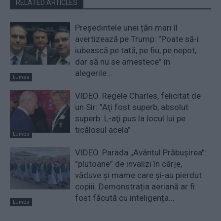
RELATED ARTICLES
Președintele unei țări mari îl
avertizează pe Trump: ”Poate să-i
iubească pe tată, pe fiu, pe nepot,
dar să nu se amestece” în
alegerile...
Lumea
VIDEO. Regele Charles, felicitat de
un Sir: ”Aţi fost superb, absolut
superb. L-aţi pus la locul lui pe
ticălosul acela”
Lumea
VIDEO. Parada „Avântul Prăbușirea”:
”plutoane” de invalizi în cârje,
văduve și mame care și-au pierdut
copiii. Demonstrația aeriană ar fi
fost făcută cu inteligența...
Lumea