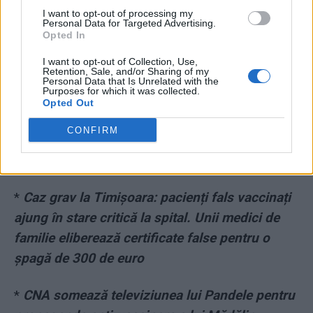
I want to opt-out of processing my
Personal Data for Targeted Advertising.
Opted In
I want to opt-out of Collection, Use,
Retention, Sale, and/or Sharing of my
*
Gigi Becali, „dat în primire” de fostul său
Personal Data that Is Unrelated with the
Purposes for which it was collected.
avocat: a făcut pe bolnavul ca să iasă din
Opted Out
pușcărie. „Se făcea banditu’ că e cocoșat.
CONFIRM
Vrăjeală! Escrocule, pe tine nu te doare nici
glezna!”
*
Caz grav la Timișoara: pacienți fals vaccinați
ajung în stare critică la spital. Unii medici de
familie eliberează certificate false pentru o
șpagă de 300 de euro
*
CNA somează televiziunea lui Pandele pentru