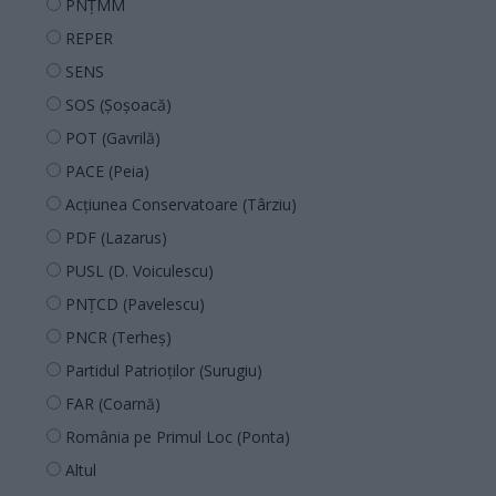
PNȚMM
REPER
SENS
SOS (Șoșoacă)
POT (Gavrilă)
PACE (Peia)
Acțiunea Conservatoare (Târziu)
PDF (Lazarus)
PUSL (D. Voiculescu)
PNȚCD (Pavelescu)
PNCR (Terheș)
Partidul Patrioților (Surugiu)
FAR (Coarnă)
România pe Primul Loc (Ponta)
Altul