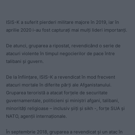
ISIS-K a suferit pierderi militare majore în 2019, iar în
aprilie 2020 i-au fost capturați mai mulți lideri importanți.
De atunci, gruparea a ripostat, revendicând o serie de
atacuri violente în timpul negocierilor de pace între
talibani și guvern.
De la înființare, ISIS-K a revendicat în mod frecvent
atacuri mortale în diferite părți ale Afganistanului.
Gruparea teroristă a atacat forțele de securitate
guvernamentale, politicieni și miniștri afgani, talibani,
minorități religioase – inclusiv șiiți și sikh -, forțe SUA și
NATO, agenții internaționale.
În septembrie 2018, gruparea a revendicat și un atac în