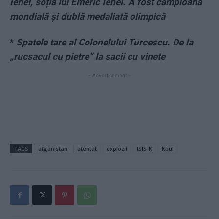
Ienei, soția lui Emeric Ienei. A fost campioană
mondială și dublă medaliată olimpică
*
Spatele tare al Colonelului Turcescu. De la
„rucsacul cu pietre” la sacii cu vinete
- Advertisement -
TAGS
afganistan
atentat
explozii
ISIS-K
Kbul