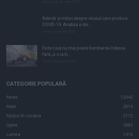
duminică, 21 iulie 2019
Adevăr și mituri despre virusul care produce
COVID-19. Analiza a doi...
vineri, 3 aprilie 2020
Flota rusă nu mai poate bombarda Odessa
fără „s-o ia în...
vineri, 8 aprilie 2022
CATEGORIE POPULARĂ
News
12042
Main
2814
Război în Ucraina
2172
Opinii
1883
Lumea
1416