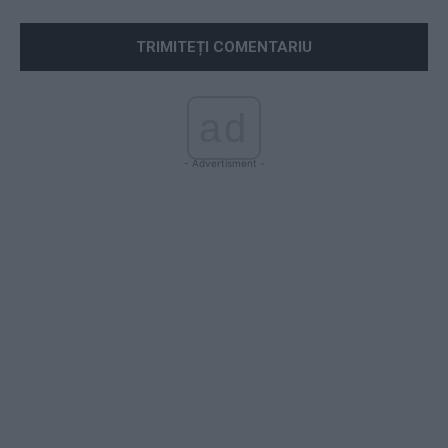
ad
- Advertisment -