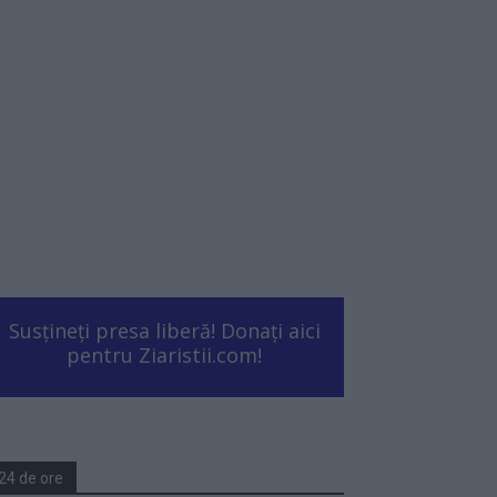
Susțineți presa liberă! Donați aici
pentru Ziaristii.com!
24 de ore