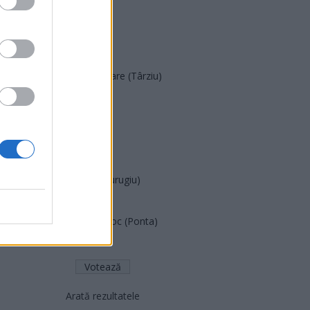
SOS (Șoșoacă)
POT (Gavrilă)
PACE (Peia)
Acțiunea Conservatoare (Târziu)
PDF (Lazarus)
PUSL (D. Voiculescu)
PNȚCD (Pavelescu)
PNCR (Terheș)
Partidul Patrioților (Surugiu)
FAR (Coarnă)
România pe Primul Loc (Ponta)
Altul
Arată rezultatele