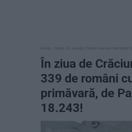
Acasă
News
În ziua de Crăciun s-au vaccinat doar 
În ziua de Crăci
339 de români cu
primăvară, de Pa
18.243!