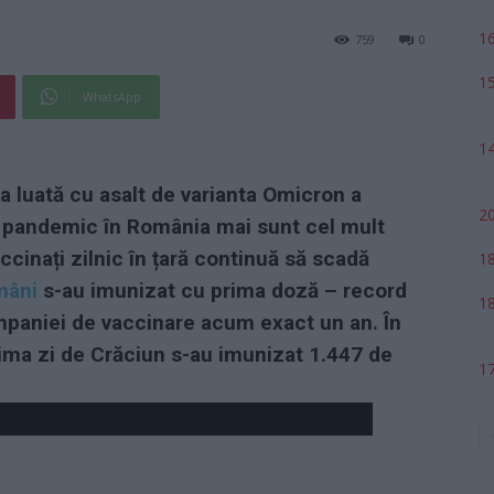
16
759
0
15
WhatsApp
14
a luată cu asalt de varianta Omicron a
20
i 5 pandemic în România mai sunt cel mult
cinați zilnic în țară continuă să scadă
18
mâni
s-au imunizat cu prima doză
– record
18
mpaniei de vaccinare acum exact un an. În
n prima zi de Crăciun s-au imunizat 1.447 de
17