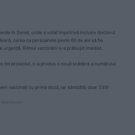
verde în Senat, unde a votat împotrivă inclusiv doctorul
măvară, cerea ca persoanele peste 60 de ani să fie
de urgență. Ritmul vaccinării s-a prăbușit imediat.
e tot proiectul, s-a produs o nouă scădere a numărului
eni vaccinați cu prima doză, iar sâmbătă, doar 339!
 Advertisement -