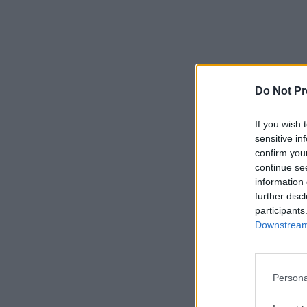
Do Not Pr
If you wish 
sensitive in
confirm you
continue se
information 
further disc
participants
Downstream 
Persona