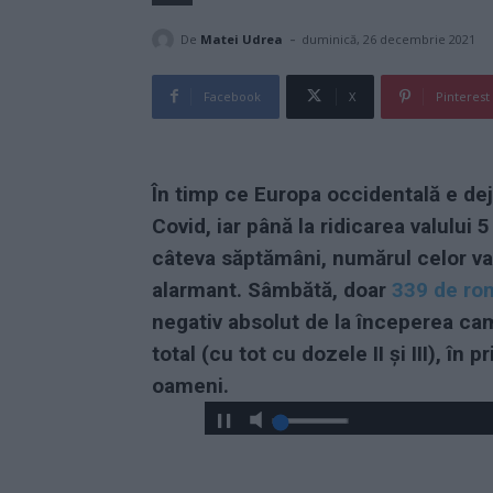
-
De
Matei Udrea
duminică, 26 decembrie 2021
Facebook
X
Pinterest
În timp ce Europa occidentală e dej
Covid, iar până la ridicarea valulu
câteva săptămâni, numărul celor vac
alarmant. Sâmbătă, doar
339 de ro
negativ absolut de la începerea ca
total (cu tot cu dozele II și III), î
oameni.