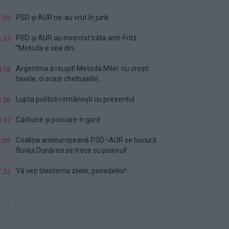
.05
PSD și AUR ne-au vrut în junk
.33
PSD și AUR au inventat bâta anti-Fritz.
”Metoda e cea din...
.18
Argentina a reușit! Metoda Milei: nu crești
taxele, ci scazi cheltuielile...
.26
Lupta politicii românești cu prezentul
.47
Cărbune și picioare-n gard
.09
Coaliția antieuropeană PSD–AUR se bucură:
fluviul Dunărea se trece cu piciorul!
.32
Vă veți blestema zilele, pesedeilor!