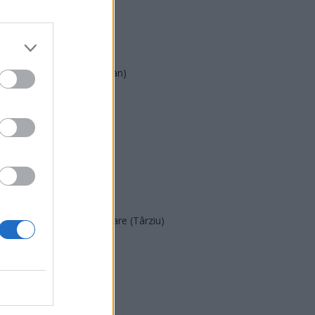
AUR
UDMR
PMP (Tomac)
Forța Dreptei (L. Orban)
PNȚMM
REPER
SENS
SOS (Șoșoacă)
POT (Gavrilă)
PACE (Peia)
Acțiunea Conservatoare (Târziu)
PDF (Lazarus)
PUSL (D. Voiculescu)
PNȚCD (Pavelescu)
PNCR (Terheș)