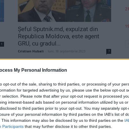
21
19
Șeful Sputnik.md, expulzat din
Republica Moldova, este agent
GRU, cu gradul...
1
Cristian Hubali
-
luni, 18 septembrie 2023
7
ocess My Personal Information
to opt-out of the sale, sharing to third parties, or processing of your per
formation for targeted advertising by us, please use the below opt-out s
p
r selection. Please note that after your opt-out request is processed y
eing interest-based ads based on personal information utilized by us or
disclosed to third parties prior to your opt-out. You may separately opt-
losure of your personal information by third parties on the IAB’s list of
Un spion al Rusiei, fost membru al
. This information may also be disclosed by us to third parties on the
IA
cu
PSD-ului bulgar, candidează la...
Participants
that may further disclose it to other third parties.