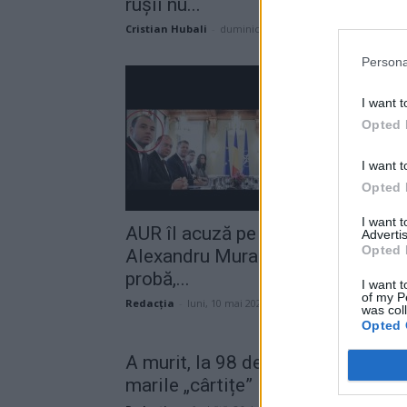
rușii nu...
Cristian Hubali
-
duminică, 6 martie 2022
Persona
I want t
Opted 
I want t
Opted 
I want 
AUR îl acuză pe deputatul liberal
Advertis
Opted 
Alexandru Muraru, fără nicio
probă,...
I want t
of my P
Redacţia
-
luni, 10 mai 2021
was col
Opted 
A murit, la 98 de ani, una dintre
marile „cârtițe” KGB...