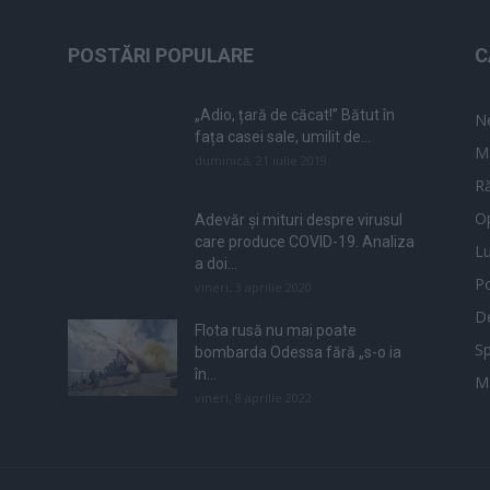
POSTĂRI POPULARE
C
„Adio, țară de căcat!” Bătut în
N
fața casei sale, umilit de...
M
duminică, 21 iulie 2019
Ră
Op
Adevăr și mituri despre virusul
care produce COVID-19. Analiza
L
a doi...
Po
vineri, 3 aprilie 2020
De
Flota rusă nu mai poate
Sp
bombarda Odessa fără „s-o ia
în...
M
vineri, 8 aprilie 2022