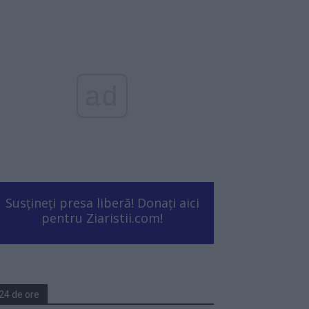
ad
Susțineți presa liberă! Donați aici
pentru Ziaristii.com!
24 de ore