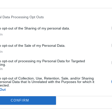
Redacţia
-
joi, 30 septembrie 2021
1
0
l Data Processing Opt Outs
o opt-out of the Sharing of my personal data.
In
o opt-out of the Sale of my Personal Data.
In
to opt-out of processing my Personal Data for Targeted
România sparge celula GRU de la
ing.
In
Ambasada Rusiei! Adjunctul
atașatului militar,...
o opt-out of Collection, Use, Retention, Sale, and/or Sharing
ersonal Data that Is Unrelated with the Purposes for which it
Robert Mateescu
-
luni, 26 aprilie 2021
7
4
lected.
Out
CONFIRM