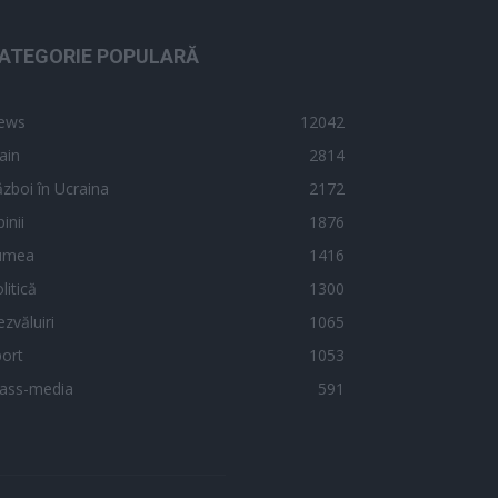
ATEGORIE POPULARĂ
ews
12042
ain
2814
zboi în Ucraina
2172
inii
1876
umea
1416
litică
1300
zvăluiri
1065
ort
1053
ass-media
591