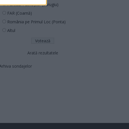
Partidul Patrioților (Surugiu)
FAR (Coarnă)
România pe Primul Loc (Ponta)
Altul
Arată rezultatele
Arhiva sondajelor