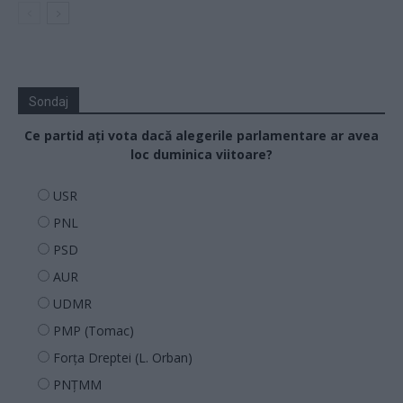
Sondaj
Ce partid ați vota dacă alegerile parlamentare ar avea
loc duminica viitoare?
USR
PNL
PSD
AUR
UDMR
PMP (Tomac)
Forța Dreptei (L. Orban)
PNȚMM