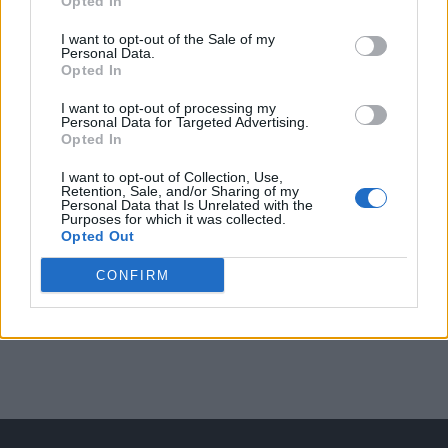
Opted In
Arată rezultatele
I want to opt-out of the Sale of my
Personal Data.
Opted In
Arhiva sondajelor
I want to opt-out of processing my
Personal Data for Targeted Advertising.
Opted In
I want to opt-out of Collection, Use,
Retention, Sale, and/or Sharing of my
Personal Data that Is Unrelated with the
Purposes for which it was collected.
Opted Out
CONFIRM
ad