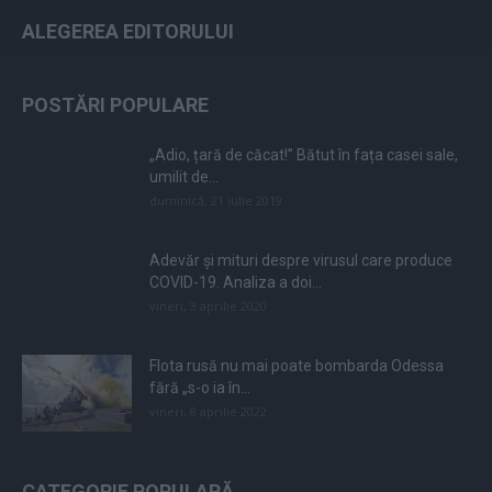
ALEGEREA EDITORULUI
POSTĂRI POPULARE
„Adio, țară de căcat!” Bătut în fața casei sale,
umilit de...
duminică, 21 iulie 2019
Adevăr și mituri despre virusul care produce
COVID-19. Analiza a doi...
vineri, 3 aprilie 2020
Flota rusă nu mai poate bombarda Odessa
fără „s-o ia în...
vineri, 8 aprilie 2022
CATEGORIE POPULARĂ