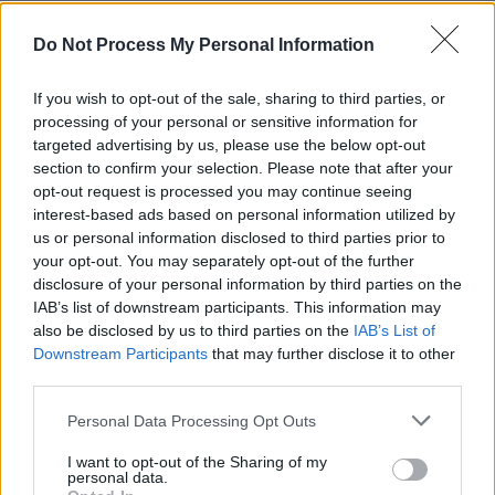
REPER
SENS
Do Not Process My Personal Information
SOS (Șoșoacă)
If you wish to opt-out of the sale, sharing to third parties, or
POT (Gavrilă)
processing of your personal or sensitive information for
PACE (Peia)
targeted advertising by us, please use the below opt-out
section to confirm your selection. Please note that after your
Acțiunea Conservatoare (Târziu)
opt-out request is processed you may continue seeing
PDF (Lazarus)
interest-based ads based on personal information utilized by
us or personal information disclosed to third parties prior to
PUSL (D. Voiculescu)
your opt-out. You may separately opt-out of the further
PNȚCD (Pavelescu)
disclosure of your personal information by third parties on the
IAB’s list of downstream participants. This information may
PNCR (Terheș)
also be disclosed by us to third parties on the
IAB’s List of
Partidul Patrioților (Surugiu)
Downstream Participants
that may further disclose it to other
FAR (Coarnă)
third parties.
România pe Primul Loc (Ponta)
Personal Data Processing Opt Outs
Altul
I want to opt-out of the Sharing of my
personal data.