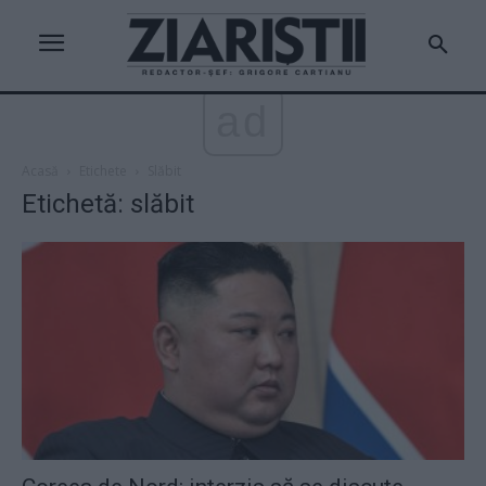
ad
Acasă
Etichete
Slăbit
Etichetă: slăbit