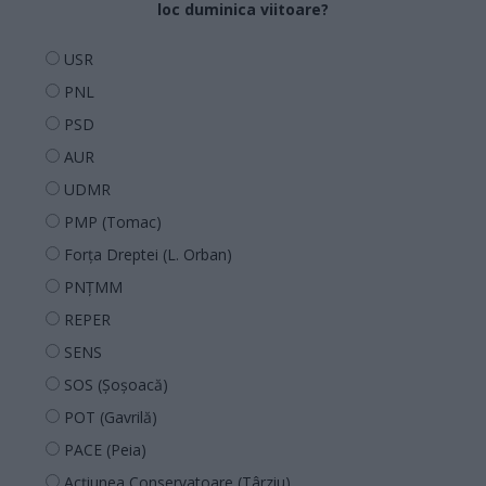
loc duminica viitoare?
USR
PNL
PSD
AUR
UDMR
PMP (Tomac)
Forța Dreptei (L. Orban)
PNȚMM
REPER
SENS
SOS (Șoșoacă)
POT (Gavrilă)
PACE (Peia)
Acțiunea Conservatoare (Târziu)