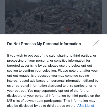
Legea mafiei imobiliare, clocită de PSD-
Do Not Process My Personal Information
PNL în Parlament, va aduce România...
Redacţia
-
luni, 26 iunie 2023
2
If you wish to opt-out of the sale, sharing to third parties, or
processing of your personal or sensitive information for
targeted advertising by us, please use the below opt-out
section to confirm your selection. Please note that after your
opt-out request is processed you may continue seeing
interest-based ads based on personal information utilized by
us or personal information disclosed to third parties prior to
your opt-out. You may separately opt-out of the further
disclosure of your personal information by third parties on the
IAB’s list of downstream participants. This information may
also be disclosed by us to third parties on the
IAB’s List of