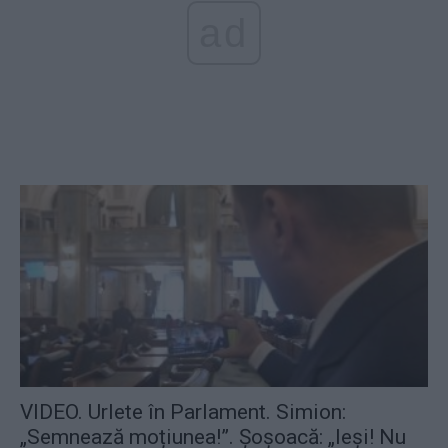
ad
VIDEO. Urlete în Parlament. Simion:
„Semnează moțiunea!”. Șoșoacă: „Ieși! Nu