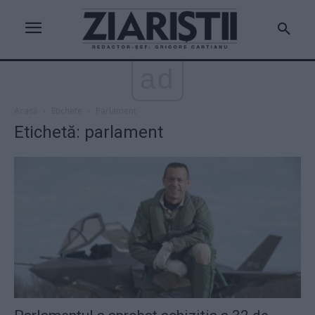
ad
Acasă
Etichete
Parlament
Etichetă: parlament