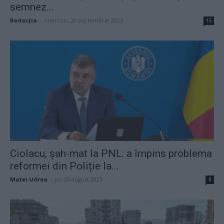
semnez...
Redacţia
-
miercuri, 20 septembrie 2023
15
Ciolacu, șah-mat la PNL: a împins problema
reformei din Poliție la...
Matei Udrea
-
joi, 24 august 2023
8