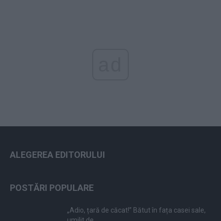
ad
ALEGEREA EDITORULUI
POSTĂRI POPULARE
„Adio, țară de căcat!” Bătut în fața casei sale,
umilit de...