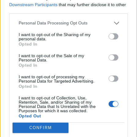
Downstream Participants
that may further disclose it to other
third parties.
Ciolacu, „mitraliat” în Parlament, la
învestirea noului Guvern. Orban: „N-am
Personal Data Processing Opt Outs
cum...
I want to opt-out of the Sharing of my
Redacţia
-
joi, 15 iunie 2023
9
personal data.
Opted In
I want to opt-out of the Sale of my
Personal Data.
Opted In
I want to opt-out of processing my
Personal Data for Targeted Advertising.
Opted In
I want to opt-out of Collection, Use,
Retention, Sale, and/or Sharing of my
Personal Data that Is Unrelated with the
Purposes for which it was collected.
Opted Out
VIDEO. Șoșoacă s-a isterizat ca o posedată,
în Parlament, la auzul...
CONFIRM
Redacţia
-
vineri, 12 mai 2023
11