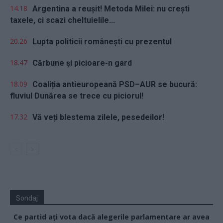
14.18
Argentina a reușit! Metoda Milei: nu crești
taxele, ci scazi cheltuielile...
20.26
Lupta politicii românești cu prezentul
18.47
Cărbune și picioare-n gard
18.09
Coaliția antieuropeană PSD–AUR se bucură:
fluviul Dunărea se trece cu piciorul!
17.32
Vă veți blestema zilele, pesedeilor!
Sondaj
Ce partid ați vota dacă alegerile parlamentare ar avea