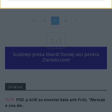
2
3
4
ad
Susțineți presa liberă! Donați aici pentru
Ziaristii.com!
24 de ore
15.33
PSD și AUR au inventat bâta anti-Fritz. ”Metoda
e cea din...