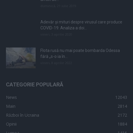
duminică, 21 iulie 2019
Adevăr și mituri despre virusul care produce
COVID-19. Analiza a doi...
vineri, 3 aprilie 2020
Flota rusă nu mai poate bombarda Odessa
fără „s-o ia în...
vineri, 8 aprilie 2022
CATEGORIE POPULARĂ
News
12043
Main
2814
Război în Ucraina
2172
Opinii
1884
Lumea
1416