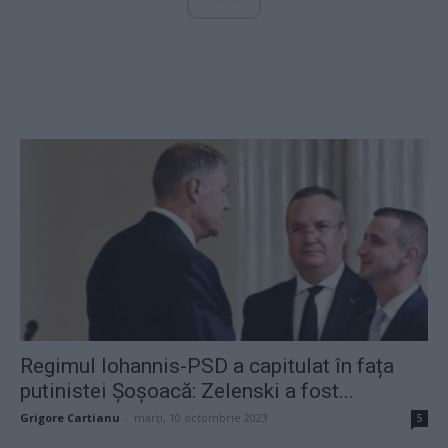
Regimul Iohannis-PSD a capitulat în fața
putinistei Șoșoacă: Zelenski a fost...
Grigore Cartianu
-
marți, 10 octombrie 2023
5