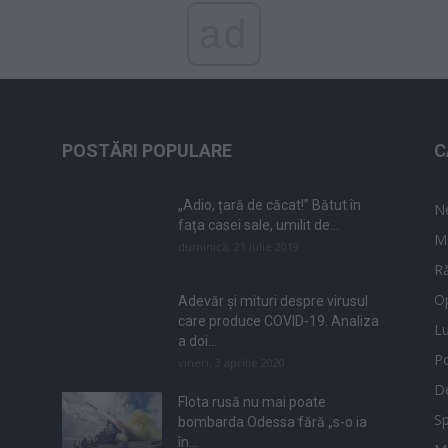
ad
POSTĂRI POPULARE
C
„Adio, țară de căcat!” Bătut în
N
fața casei sale, umilit de...
M
duminică, 21 iulie 2019
Ră
Op
Adevăr și mituri despre virusul
care produce COVID-19. Analiza
L
a doi...
Po
vineri, 3 aprilie 2020
De
Flota rusă nu mai poate
Sp
bombarda Odessa fără „s-o ia
în...