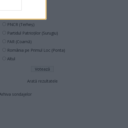
PUSL (D. Voiculescu)
PNȚCD (Pavelescu)
PNCR (Terheș)
Partidul Patrioților (Surugiu)
FAR (Coarnă)
România pe Primul Loc (Ponta)
Altul
Arată rezultatele
Arhiva sondajelor