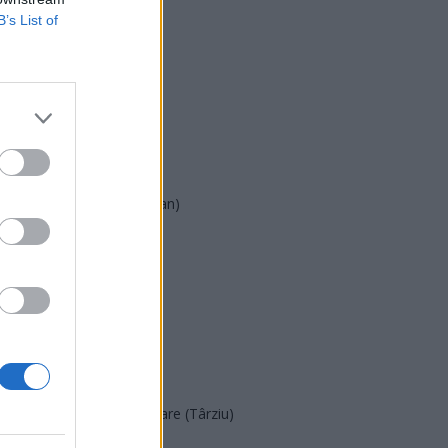
B’s List of
USR
PNL
PSD
AUR
UDMR
PMP (Tomac)
Forța Dreptei (L. Orban)
PNȚMM
REPER
SENS
SOS (Șoșoacă)
POT (Gavrilă)
PACE (Peia)
Acțiunea Conservatoare (Târziu)
PDF (Lazarus)