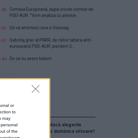
.40
Comisia Europeană, după ororile comise de
PSD-AUR: ”Vom analiza cu atenție...
.50
Să vă amintesc cine e Voineag
.47
Sabotaj grav al PNRR, de către tabăra anti-
europeană PSD-AUR: pierdem 5...
.44
De ce nu avem baterii
sonal or
ection to
Sondaj
ou may
Ce partid ați vota dacă alegerile
 personal
arlamentare ar avea loc duminica viitoare?
out of the
 downstream