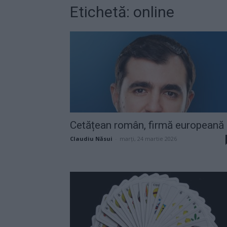
Etichetă: online
Cetățean român, firmă europeană
Claudiu Năsui
-
marți, 24 martie 2026