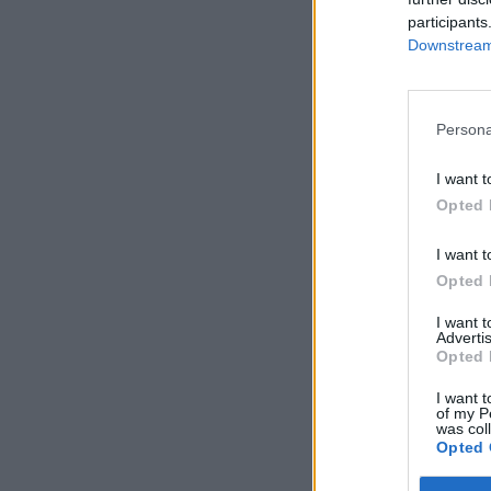
participants
Downstream 
Persona
I want t
Opted 
I want t
Opted 
I want 
Advertis
Opted 
I want t
of my P
was col
Opted 