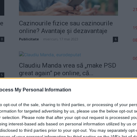
21
ne
Cazinourile fizice sau cazinourile
19
online? Avantaje și dezavantaje
Publicitate
-
miercuri, 17 mai 2023
0
6
08
06
Claudiu Manda vrea să „make PSD
great again” pe online, că...
5
Redacţia
-
miercuri, 14 august 2019
1
ocess My Personal Information
to opt-out of the sale, sharing to third parties, or processing of your per
formation for targeted advertising by us, please use the below opt-out s
r selection. Please note that after your opt-out request is processed y
eing interest-based ads based on personal information utilized by us or
p
disclosed to third parties prior to your opt-out. You may separately opt-
losure of your personal information by third parties on the IAB’s list of