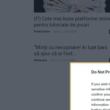
(P) Cele mai bune platforme onli
pentru tutoriale de jocuri
Publicitate
-
marți, 2 iulie 2024
“Minți cu nerușinare! Ai luat bani
să spui că ai fost...
Redacţia
-
marți, 21 iulie 2020
Do Not Pr
If you wish 
sensitive in
confirm you
continue se
information 
further disc