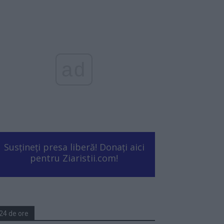
ad
Susțineți presa liberă! Donați aici
pentru Ziaristii.com!
24 de ore