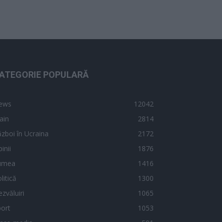
ATEGORIE POPULARĂ
ews
12042
ain
2814
zboi în Ucraina
2172
inii
1876
umea
1416
litică
1300
zvăluiri
1065
ort
1053