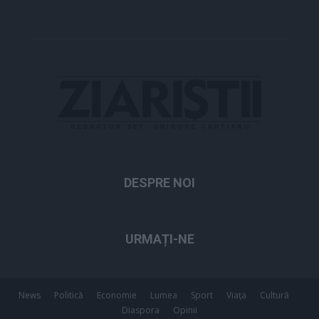
DESPRE NOI
URMAȚI-NE
News
Politică
Economie
Lumea
Sport
Viața
Cultură
Diaspora
Opinii