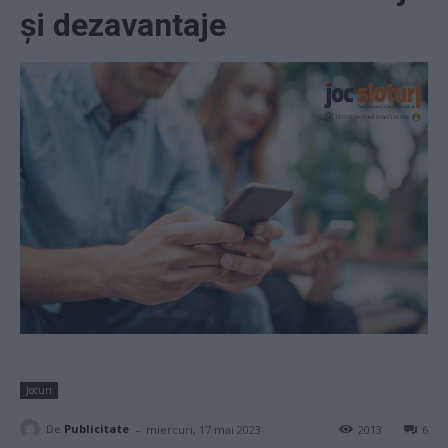
și dezavantaje
Jocuri
-
De
Publicitate
miercuri, 17 mai 2023
2013
6