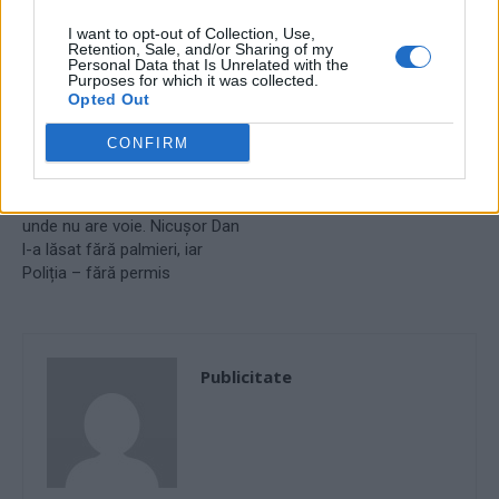
I want to opt-out of Collection, Use,
Retention, Sale, and/or Sharing of my
Personal Data that Is Unrelated with the
Purposes for which it was collected.
Articolul precedent
Articolul următor
Opted Out
Comportament tot mai bizar
Un fiasco: serialul cu regina
al lui Robert Negoiță. A fost
Cleopatra de culoare. „O
CONFIRM
prins conducând haotic pe
falsificare a istoriei. Niciodată
contrasens, la câteva zile
atât de slab în istoria Netflix,
după ce plantase palmieri
nici în istoria televiziunii!”
unde nu are voie. Nicușor Dan
l-a lăsat fără palmieri, iar
Poliția – fără permis
Publicitate