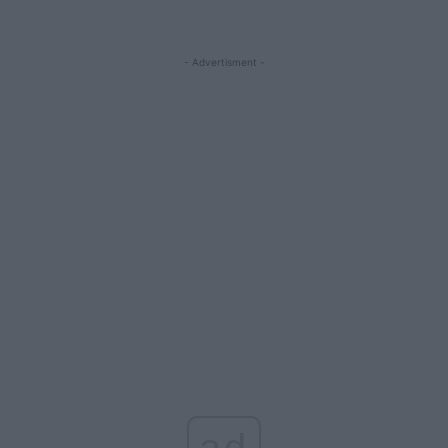
- Advertisment -
ad