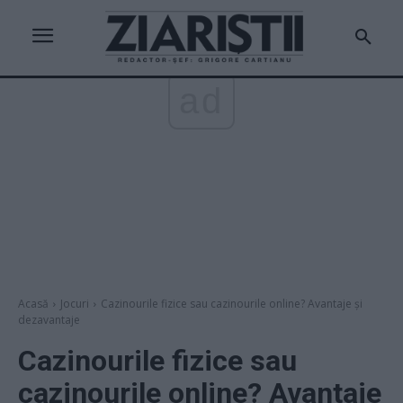
ad
Acasă
Jocuri
Cazinourile fizice sau cazinourile online? Avantaje și
dezavantaje
Cazinourile fizice sau
cazinourile online? Avantaje