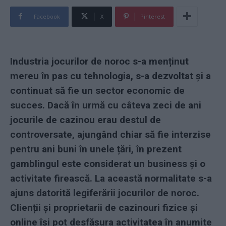
Facebook
X
Pinterest
Industria jocurilor de noroc s-a menținut
mereu în pas cu tehnologia, s-a dezvoltat și a
continuat să fie un sector economic de
succes. Dacă în urmă cu câteva zeci de ani
jocurile de cazinou erau destul de
controversate, ajungând chiar să fie interzise
pentru ani buni în unele țări, în prezent
gamblingul este considerat un business și o
activitate firească. La această normalitate s-a
ajuns datorită legiferării jocurilor de noroc.
Clienții și proprietarii de cazinouri fizice și
online își pot desfășura activitatea în anumite