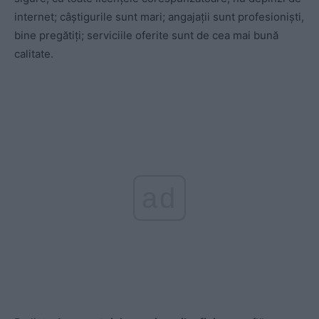
internet; câștigurile sunt mari; angajații sunt profesioniști,
bine pregătiți; serviciile oferite sunt de cea mai bună
calitate.
ad