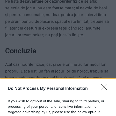
Pe lista
dezavantajelor cazinourilor fizice
se află:
selecția de jocuri nu este foarte mare; ai nevoie de bani
și pentru consumație, nu doar pentru jocuri; pierzi timp
pe drum pentru deplasare; spațiul este limitat; trebuie să
fii atent la gesturi și expresia feței când joci anumite
jocuri, precum poker; nu poți juca în liniște.
Concluzie
Atât cazinourile fizice, cât și cele online au farmecul lor
propriu. Dacă ești un fan al jocurilor de noroc, trebuie să
încerci atât experiența unui joc virtual, cât și pe cea a
unui joc de cazinou real.
Do Not Process My Personal Information
Dacă ești o persoană sociabilă, cu siguranță vei găsi
If you wish to opt-out of the sale, sharing to third parties, or
încântătoare atmosfera dintr-un cazinou terestru. Iar dacă
processing of your personal or sensitive information for
ești o persoană introvertită, căreia îi plac liniștea și
targeted advertising by us, please use the below opt-out