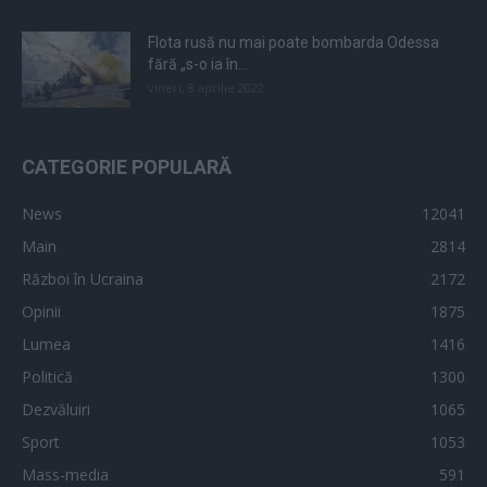
Flota rusă nu mai poate bombarda Odessa
fără „s-o ia în...
vineri, 8 aprilie 2022
CATEGORIE POPULARĂ
News
12041
Main
2814
Război în Ucraina
2172
Opinii
1875
Lumea
1416
Politică
1300
Dezvăluiri
1065
Sport
1053
Mass-media
591