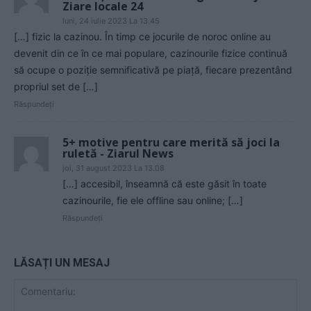
Ziare locale 24
luni, 24 iulie 2023 La 13.45
[…] fizic la cazinou. În timp ce jocurile de noroc online au
devenit din ce în ce mai populare, cazinourile fizice continuă
să ocupe o poziție semnificativă pe piață, fiecare prezentând
propriul set de […]
Răspundeți
5+ motive pentru care merită să joci la
ruletă - Ziarul News
joi, 31 august 2023 La 13.08
[…] accesibil, înseamnă că este găsit în toate
cazinourile, fie ele offline sau online; […]
Răspundeți
LĂSAȚI UN MESAJ