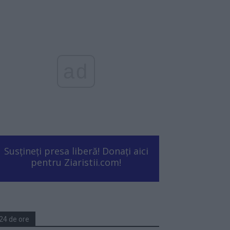
ad
Susțineți presa liberă! Donați aici
pentru Ziaristii.com!
24 de ore