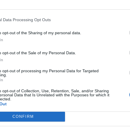
0
l Data Processing Opt Outs
o opt-out of the Sharing of my personal data.
In
o opt-out of the Sale of my Personal Data.
In
Autoritățile din Tecuci au
to opt-out of processing my Personal Data for Targeted
descoperit că a dispărut statuia lui
ing.
In
Ștefan...
0
Redacţia
-
marți, 1 februarie 2022
0
o opt-out of Collection, Use, Retention, Sale, and/or Sharing
ersonal Data that Is Unrelated with the Purposes for which it
lected.
Out
CONFIRM