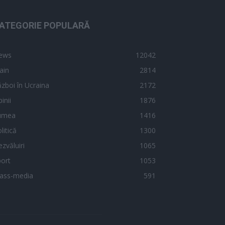
ATEGORIE POPULARĂ
ews
12042
ain
2814
zboi în Ucraina
2172
inii
1876
umea
1416
litică
1300
zvăluiri
1065
ort
1053
ass-media
591