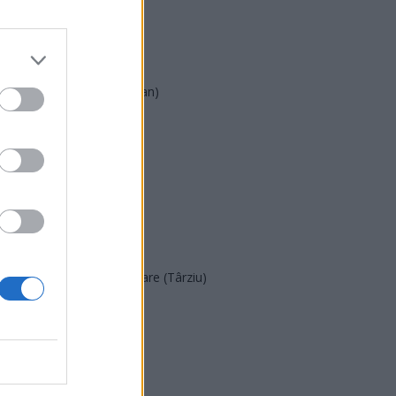
AUR
UDMR
PMP (Tomac)
Forța Dreptei (L. Orban)
PNȚMM
REPER
SENS
SOS (Șoșoacă)
POT (Gavrilă)
PACE (Peia)
Acțiunea Conservatoare (Târziu)
PDF (Lazarus)
PUSL (D. Voiculescu)
PNȚCD (Pavelescu)
PNCR (Terheș)