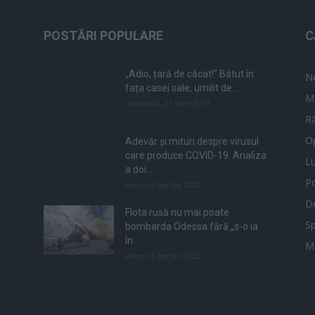
POSTĂRI POPULARE
C
„Adio, țară de căcat!” Bătut în
N
fața casei sale, umilit de...
M
duminică, 21 iulie 2019
Ră
Op
Adevăr și mituri despre virusul
care produce COVID-19. Analiza
L
a doi...
Po
vineri, 3 aprilie 2020
De
Flota rusă nu mai poate
Sp
bombarda Odessa fără „s-o ia
în...
M
vineri, 8 aprilie 2022