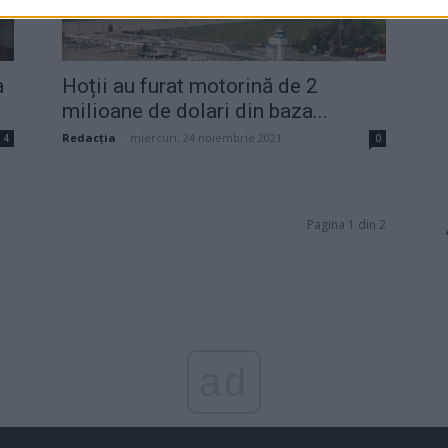
a
Hoții au furat motorină de 2
milioane de dolari din baza...
Redacţia
-
miercuri, 24 noiembrie 2021
4
0
Pagina 1 din 2
ad