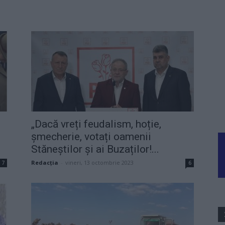
„Dacă vreți feudalism, hoție,
șmecherie, votați oamenii
Stăneștilor și ai Buzaților!...
Redacţia
-
vineri, 13 octombrie 2023
7
6