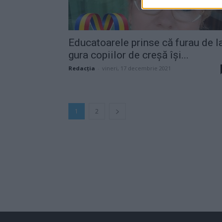
Educatoarele prinse că furau de l
gura copiilor de creșă își...
Redacţia
-
vineri, 17 decembrie 2021
1
2