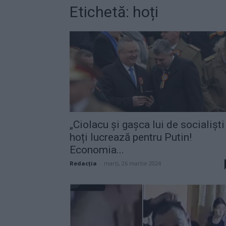
Etichetă: hoți
„Ciolacu și gașca lui de socialiști
hoți lucrează pentru Putin!
Economia...
Redacţia
-
marți, 26 martie 2024