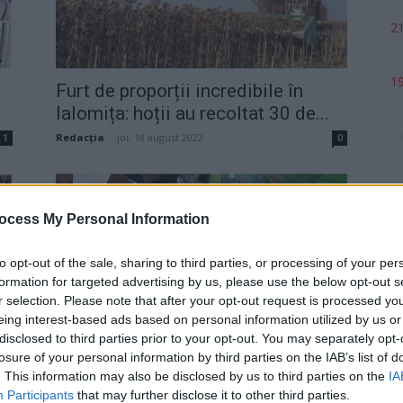
21
19
Furt de proporții incredibile în
Ialomița: hoții au recoltat 30 de...
Redacţia
-
joi, 18 august 2022
1
0
ocess My Personal Information
to opt-out of the sale, sharing to third parties, or processing of your per
formation for targeted advertising by us, please use the below opt-out s
p
r selection. Please note that after your opt-out request is processed y
eing interest-based ads based on personal information utilized by us or
Militarii ruși și-au deschis bazar în
disclosed to third parties prior to your opt-out. You may separately opt-
losure of your personal information by third parties on the IAB’s list of
Belarus, unde vând obiecte furate...
. This information may also be disclosed by us to third parties on the
IA
Cristian Hubali
-
sâmbătă, 2 aprilie 2022
1
Participants
that may further disclose it to other third parties.