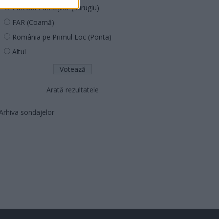
Partidul Patrioților (Surugiu)
FAR (Coarnă)
România pe Primul Loc (Ponta)
Altul
Arată rezultatele
Arhiva sondajelor