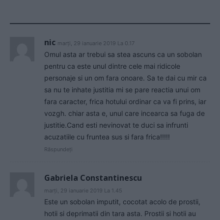
nic
marți, 29 ianuarie 2019 La 0.17
Omul asta ar trebui sa stea ascuns ca un sobolan
pentru ca este unul dintre cele mai ridicole
personaje si un om fara onoare. Sa te dai cu mir ca
sa nu te inhate justitia mi se pare reactia unui om
fara caracter, frica hotului ordinar ca va fi prins, iar
vozgh. chiar asta e, unul care incearca sa fuga de
justitie.Cand esti nevinovat te duci sa infrunti
acuzatiile cu fruntea sus si fara frica!!!!!
Răspundeți
Gabriela Constantinescu
marți, 29 ianuarie 2019 La 1.45
Este un sobolan imputit, cocotat acolo de prostii,
hotii si deprimatii din tara asta. Prostii si hotii au