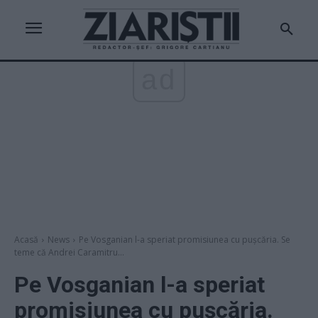
ad
Acasă
News
Pe Vosganian l-a speriat promisiunea cu pușcăria. Se
teme că Andrei Caramitru...
Pe Vosganian l-a speriat
promisiunea cu pușcăria.