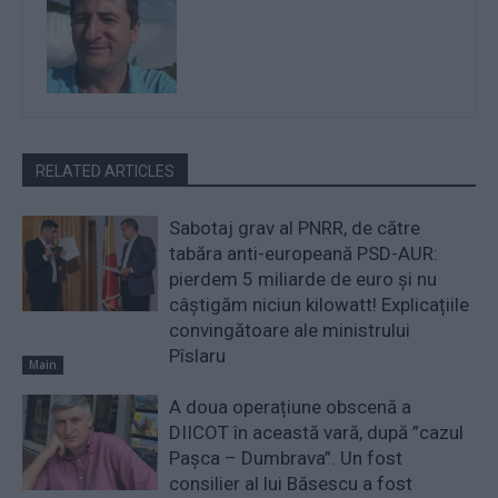
RELATED ARTICLES
Sabotaj grav al PNRR, de către
tabăra anti-europeană PSD-AUR:
pierdem 5 miliarde de euro și nu
câștigăm niciun kilowatt! Explicațiile
convingătoare ale ministrului
Pîslaru
Main
A doua operațiune obscenă a
DIICOT în această vară, după ”cazul
Pașca – Dumbrava”. Un fost
consilier al lui Băsescu a fost