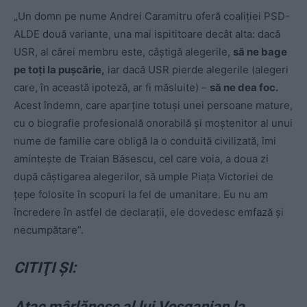
„Un domn pe nume Andrei Caramitru oferă coaliției PSD-
ALDE două variante, una mai ispititoare decât alta: dacă
USR, al cărei membru este, câștigă alegerile,
să ne bage
pe toți la pușcărie,
iar dacă USR pierde alegerile (alegeri
care, în această ipoteză, ar fi măsluite) –
să ne dea foc.
Acest îndemn, care aparține totuși unei persoane mature,
cu o biografie profesională onorabilă și moștenitor al unui
nume de familie care obligă la o conduită civilizată, îmi
amintește de Traia
n Băsescu, cel care voia, a doua zi
după câștigarea alegerilor, să umple Piața Victoriei de
țepe folosite în scopuri la fel de umanitare. Eu nu am
încredere în astfel de declarații, ele dovedesc emfază și
necumpătare”.
CITIŢI ŞI:
Atac mârlănesc al lui Vosganian la