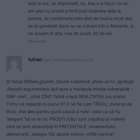
iesit la vot, iar deprimatii, nu. Asa s-a facut ca ne-
am ales cu prostii si hotii psd-draknea-alde la
putere, iar combinatia este atat de toxica incat stai
sa te gandesti daca nu ne culcam intr-o Romanie, si
ne sculam in alta, cea de acum 30 de ani.
Răspundeți
Iulian
marți, 29 ianuarie 2019 La 4.01
ȘI totuși !Rîdem,glumim ,facem caterincă ,show-uri tv ,apologii
,filozofii argumentate abil spre a manipula mințile vulnerabile -
DAR -dar! ,..pînă CÎND ?pînă crapă REALITATEA (nu postul
TV/nu vă repeziți cu parul !)?.O să fie cam TÎRZIU ,dureros de
tîrziu ,mai ales pentru gură-cască și naivi -asta ca să fiu
”elegant ”să nu le zic PROȘTI /căci sunt orgolioși și violenți
cînd se simt amenințați în PRETENȚIILE -binemeritate-
democratic ,desigur !Se opune cineva ,mîrîie careva?