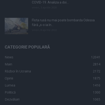
COVID-19. Analiza a doi...
vineri, 3 aprilie 2020
Flota rusă nu mai poate bombarda Odessa
fără „s-o ia în...
vineri, 8 aprilie 2022
CATEGORIE POPULARĂ
News
12041
Main
2814
Război în Ucraina
2172
Opinii
1875
Lumea
1416
Politică
1300
Dezvăluiri
1065