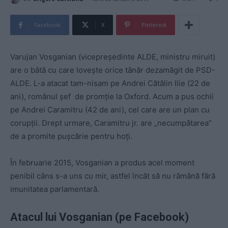
Facebook
X
Pinterest
Varujan Vosganian (vicepreședinte ALDE, ministru miruit)
are o bâtă cu care lovește orice tânăr dezamăgit de PSD-
ALDE. L-a atacat tam-nisam pe Andrei Cătălin Ilie (22 de
ani), românul șef de promție la Oxford. Acum a pus ochii
pe Andrei Caramitru (42 de ani), cel care are un plan cu
corupții. Drept urmare, Caramitru jr. are „necumpătarea”
de a promite pu
ș
cărie pentru hoți.
În februarie 2015, Vosganian a produs acel moment
penibil câns s-a uns cu mir, astfel încât să nu rămână fără
imunitatea parlamentară.
Atacul lui Vosganian (pe Facebook)