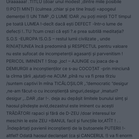
Uraaaaaa! .TITLU (doar unul modest ,dintre miile posibile
!):POȚI MINȚI (culmea ,chiar și pe tine însuți =apogeul
demenței !) UN TIMP ,O LUME !DAR ,nu poți minții TOT timpul
pe toată LUMEA !-decît dacă ești DEFECT -într-o lume de
defecți !..TU ?cum crezi că ești ?.e prea subtilă meditația?
S.O.S -EUROPA !S.O.S – restul lumii civilizate , unde
R(N)AȚIUNEA încă predomină și RESPECTUL pentru valoare
nu este sufocat de incompetenții agasanți și parvenitism !
PERICOL IMINENT ! Stop ,joc! – AJUNGE cu joaca de-a
DEMIURGII a inconștienților ce s-au COCOȚAT -prin minciună
la cîrma țării ,ajutați-ne ACUM ,pînă nu va fi prea tîrziu
/suntem captivi în mîna TICĂLOȘILOR ,.”democratic ”desigur
,ne-am făcut-o cu inconștiență singuri,desigur ,imaturi?
desigur ,..DAR ,dar !-. deja au depășit limitele bunului simț și
haosul pîndește avid,dezastrul este iminent cu acești
TRĂDĂTORI rapaci și fără de D-ZEU /doar interesul lor
meschin le este ZEU =BANUL facil și funcțiile lor,ATÎT ! . .
.Îndepărtați pavienii inconștienți de la butoanele PUTERII !-
altfel? Odată haosul declanșat (ca și CANCERUL !) va fi enorm