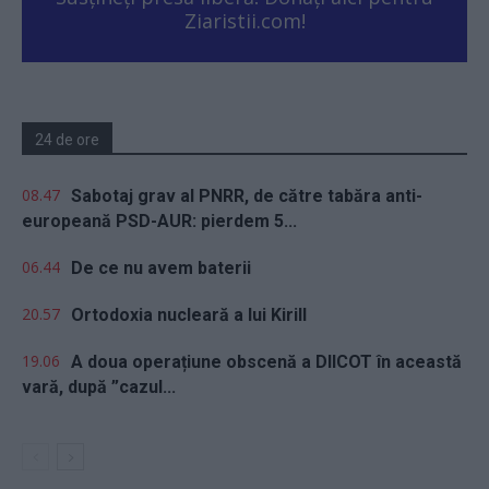
Ziaristii.com!
24 de ore
08.47
Sabotaj grav al PNRR, de către tabăra anti-
europeană PSD-AUR: pierdem 5...
06.44
De ce nu avem baterii
20.57
Ortodoxia nucleară a lui Kirill
19.06
A doua operațiune obscenă a DIICOT în această
vară, după ”cazul...