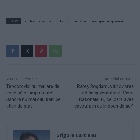
TAGS
andrei caramitru
foc
pușcărie
varujan vosganian
Articolul precedent
Articolul următor
Teodorovici nu mai are de
Rareş Bogdan: „Vâlcov vrea
unde să se împrumute!
să fie guvernatorul Băncii
Băncile nu mai dau bani pe
Naţionale! El, cel care avea
titluri de stat
cavoul plin cu lingouri de aur”
Grigore Cartianu