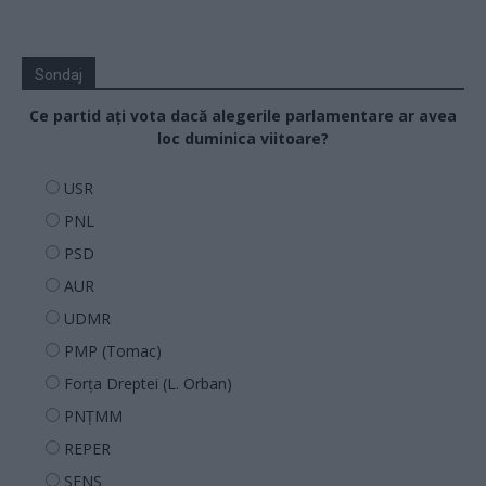
Sondaj
Ce partid ați vota dacă alegerile parlamentare ar avea
loc duminica viitoare?
USR
PNL
PSD
AUR
UDMR
PMP (Tomac)
Forța Dreptei (L. Orban)
PNȚMM
REPER
SENS