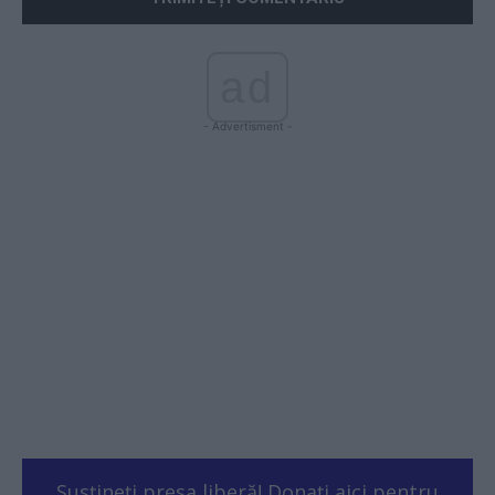
ad
- Advertisment -
Susțineți presa liberă! Donați aici pentru