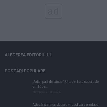
ad
ALEGEREA EDITORULUI
POSTĂRI POPULARE
„Adio, țară de căcat!” Bătut în fața casei sale,
umilit de...
duminică, 21 iulie 2019
Adevăr și mituri despre virusul care produce