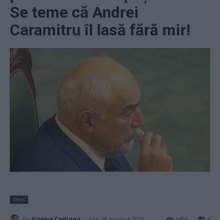
Se teme că Andrei
Caramitru îl lasă fără mir!
News
-
De
Grigore Cartianu
luni, 28 ianuarie 2019
6404
4