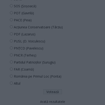
SOS (Șoșoacă)
POT (Gavrilă)
PACE (Peia)
Acțiunea Conservatoare (Târziu)
PDF (Lazarus)
PUSL (D. Voiculescu)
PNȚCD (Pavelescu)
PNCR (Terheș)
Partidul Patrioților (Surugiu)
FAR (Coarnă)
România pe Primul Loc (Ponta)
Altul
Arată rezultatele