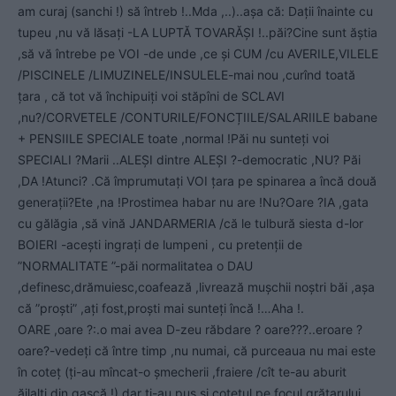
am curaj (sanchi !) să întreb !..Mda ,..)..așa că: Dații înainte cu
tupeu ,nu vă lăsați -LA LUPTĂ TOVARĂȘI !..păi?Cine sunt ăștia
,să vă întrebe pe VOI -de unde ,ce și CUM /cu AVERILE,VILELE
/PISCINELE /LIMUZINELE/INSULELE-mai nou ,curînd toată
țara , că tot vă închipuiți voi stăpîni de SCLAVI
,nu?/CORVETELE /CONTURILE/FONCȚIILE/SALARIILE babane
+ PENSIILE SPECIALE toate ,normal !Păi nu sunteți voi
SPECIALI ?Marii ..ALEȘI dintre ALEȘI ?-democratic ,NU? Păi
,DA !Atunci? .Că împrumutați VOI țara pe spinarea a încă două
generații?Ete ,na !Prostimea habar nu are !Nu?Oare ?IA ,gata
cu gălăgia ,să vină JANDARMERIA /că le tulbură siesta d-lor
BOIERI -acești ingrați de lumpeni , cu pretenții de
”NORMALITATE ”-păi normalitatea o DAU
,definesc,drămuiesc,coafează ,livrează mușchii noștri băi ,așa
că ”proști” ,ați fost,proști mai sunteți încă !…Aha !.
OARE ,oare ?:.o mai avea D-zeu răbdare ? oare???..eroare ?
oare?-vedeți că între timp ,nu numai, că purceaua nu mai este
în coteț (ți-au mîncat-o șmecherii ,fraiere /cît te-au aburit
ăilalți din gașcă !) dar ți-au pus și cotețul pe focul grătarului