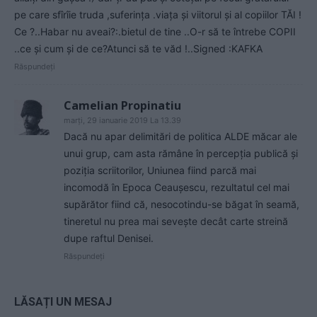
pe care sfîrîie truda ,suferința .viața și viitorul și al copiilor TĂI !
Ce ?..Habar nu aveai?:.bietul de tine ..O-r să te întrebe COPII
..ce și cum și de ce?Atunci să te văd !..Signed :KAFKA
Răspundeți
Camelian Propinatiu
marți, 29 ianuarie 2019 La 13.39
Dacă nu apar delimitări de politica ALDE măcar ale
unui grup, cam asta rămâne în percepția publică şi
poziţia scriitorilor, Uniunea fiind parcă mai
incomodă în Epoca Ceauşescu, rezultatul cel mai
supărător fiind că, nesocotindu-se băgat în seamă,
tineretul nu prea mai sevește decât carte streină
dupe raftul Denisei.
Răspundeți
LĂSAȚI UN MESAJ