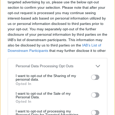
targeted advertising by us, please use the below opt-out
”abilitățile”necesare minimal ,măcar !- îi ia cu amețeală și devin
section to confirm your selection. Please note that after your
sclavi -ai escrocilor ,de partid -forma ”superioară ”de
opt-out request is processed you may continue seeing
organizare a IMPOSTORILOR /pot să ÎNȚELEG !..dar, nici
interest-based ads based on personal information utilized by
us or personal information disclosed to third parties prior to
minima cultură populară (simplă și magnifică tocmai prin
your opt-out. You may separately opt-out of the further
densitatea informației în cuvinte puține -o formă de poezie
disclosure of your personal information by third parties on the
,chiar !) din proverbe,zicători,pilde sau bunul simț /7 ani de
IAB’s list of downstream participants. This information may
ACASĂ ?/ NU-I mai ajută ?Atît de mare este CEAȚA,deruta ?..
also be disclosed by us to third parties on the
IAB’s List of
Gura păcătosului
Downstream Participants
that may further disclose it to other
(ticălosului,impostorului,arogantului,oportunistului,escrocului /
third parties.
fiind inept și mizantrop =se devoalează singur /chestiune de
Personal Data Processing Opt Outs
timp ,doar ! -dacă ești ATENT )” ADEVĂR ”-grăiește ,uneori
!Din graba de a se instituționaliza ,legaliza și a fi recunoscut
I want to opt-out of the Sharing of my
ca VALOARE !Așa că într-adevăr este (SUNTEM -toți !)
personal data.
Opted In
”PROȘTI” !Pentru că nu am realizat ce MONȘTRI sunt și îi
tolerăm în continuare ,cu lașă complicitate (conștientă sau
I want to opt-out of the Sale of my
Personal Data.
savant justificată prin manipularea,alterarea
Opted In
principiilor,normelor,legilor și înghesuirea ,forțată dacă se
încăpățînează ,în subordinea INTERESULUI -personal și ,și mai
I want to opt-out of processing my
Personal Data for Targeted Advertising.