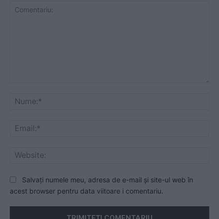
Comentariu:
Nu
Ema
Web
Salvați numele meu, adresa de e-mail și site-ul web în
acest browser pentru data viitoare i comentariu.