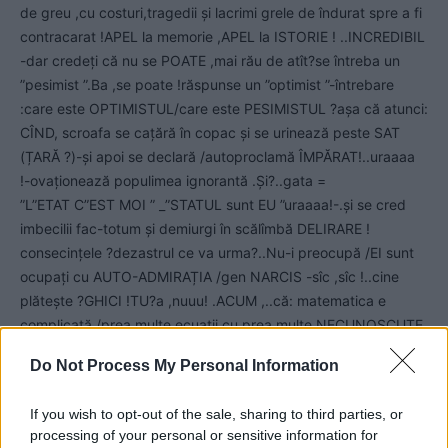
de greu ,cu costuri,tragedii și lacrimi grele de îndurat spre a fi
contracarat !APEL la memorie ,APEL la ISTORIE ! ..INCREDIBIL
-dar credeți că nu se POATE ,mai rău de atît?se întreba un
”pesimist ”.Ba ,se poate !răspunse un ”optimist ”-întrebare
:care este OPTIMISTUL/care este PESIMISTUL ?așa că atunci:
CÎND, scroafa se cațără în copac și se urinează peste SAT
(ȚARĂ ?)-și apoi se declară /autoproclamă ÎMPĂRAT!..uraaaa
!-ovaționează populimea ignorantă .Și?..gata =
”L”ETAT C”EST MOI ” _”STATUL sunt EU ”uraaaa!-.și se cred
imbecilii fac-totum și demiurgi în scălîmbă DELIRARE !
consecințele ?dezastrul ce va urma?..Nu-i preocupă /EI sunt
ocupați cu AUTO-ADMIRAȚIA /gen NARCIS -sîc ,sîc !..cine
plătește ?GHICI !TU?a ,nuuu! .ACUM ,..că: matematica e
complicată /prea multe ecuații cu prea multe NECUNOSCUTE
,fizica are și asta principii alambicate,filozofia prea multe
Do Not Process My Personal Information
TEME-DILEME ,literatura(DICȚIONARUL
-na ,belea ! ) are prea multe cuvinte plus combinațiile de N
If you wish to opt-out of the sale, sharing to third parties, or
luate cîte K dintre ele ..etc..etc..de pe unii ,cu prea puțini
processing of your personal or sensitive information for
neuroni /dar cu pretenții invers proporționale cu