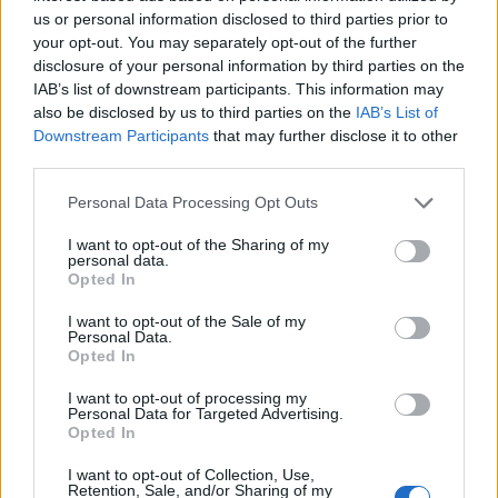
us or personal information disclosed to third parties prior to
Bichir, odă baronului Oprişan: „E un mare
your opt-out. You may separately opt-out of the further
patriot, şi-ar da viaţa...
disclosure of your personal information by third parties on the
IAB’s list of downstream participants. This information may
Redacţia
-
marți, 4 decembrie 2018
5
also be disclosed by us to third parties on the
IAB’s List of
Downstream Participants
that may further disclose it to other
ad
third parties.
Personal Data Processing Opt Outs
Susțineți presa liberă! Donați aici pentru
Ziaristii.com!
I want to opt-out of the Sharing of my
personal data.
Opted In
I want to opt-out of the Sale of my
Personal Data.
Opted In
24 de ore
I want to opt-out of processing my
Personal Data for Targeted Advertising.
21.40
Comisia Europeană, după ororile comise de
Opted In
PSD-AUR: ”Vom analiza cu atenție...
I want to opt-out of Collection, Use,
Retention, Sale, and/or Sharing of my