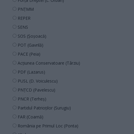
Forța Dreptei (L. Orban)
PNȚMM
REPER
SENS
SOS (Șoșoacă)
POT (Gavrilă)
PACE (Peia)
Acțiunea Conservatoare (Târziu)
PDF (Lazarus)
PUSL (D. Voiculescu)
PNȚCD (Pavelescu)
PNCR (Terheș)
Partidul Patrioților (Surugiu)
FAR (Coarnă)
România pe Primul Loc (Ponta)