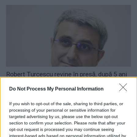
Robert Turcescu revine în presă, după 5 ani
de politică
Do Not Process My Personal Information
Robert Mateescu
-
miercuri, 20 ianuarie 2021
2
If you wish to opt-out of the sale, sharing to third parties, or
Începe procesul tranzacției prin care
processing of your personal or sensitive information for
targeted advertising by us, please use the below opt-out
„Evenimentul zilei” a ajuns, ca șpagă,...
section to confirm your selection. Please note that after your
Robert Mateescu
-
duminică, 19 iulie 2020
2
opt-out request is processed you may continue seeing
interest-based ads based on personal information utilized by