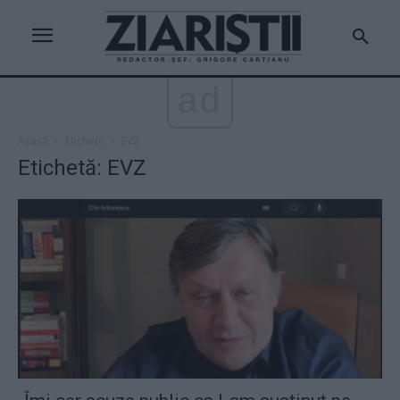
ad
Acasă
Etichete
EVZ
Etichetă: EVZ