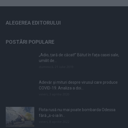
ALEGEREA EDITORULUI
POSTĂRI POPULARE
„Adio, țară de căcat!” Bătut în fața casei sale,
umilit de...
duminică, 21 iulie 2019
Adevăr și mituri despre virusul care produce
COVID-19. Analiza a doi...
vineri, 3 aprilie 2020
Flota rusă nu mai poate bombarda Odessa
fără „s-o ia în...
vineri, 8 aprilie 2022