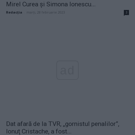
Mirel Curea și Simona Ionescu...
Redacţia
-
marți, 28 februarie 2023
3
ad
Dat afară de la TVR, „gornistul penalilor”,
Ionuţ Cristache, a fost...