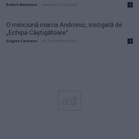
Robert Mateescu
-
miercuri, 11 mai 2022
2
O minciună marca Andronic, instigată de
„Echipa Câștigătoare”
Grigore Cartianu
-
joi, 7 octombrie 2021
2
ad