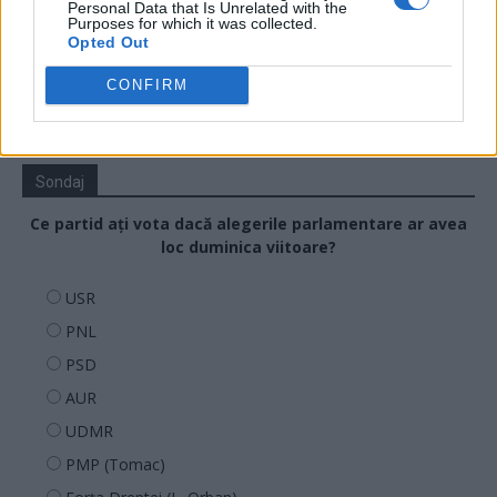
19.50
Să vă amintesc cine e Voineag
Personal Data that Is Unrelated with the
Purposes for which it was collected.
Opted Out
CONFIRM
Sondaj
Ce partid ați vota dacă alegerile parlamentare ar avea
loc duminica viitoare?
USR
PNL
PSD
AUR
UDMR
PMP (Tomac)