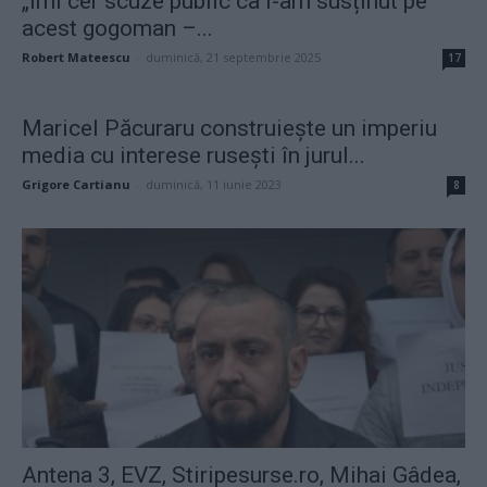
„Îmi cer scuze public ca l-am susținut pe
acest gogoman –...
Robert Mateescu
-
duminică, 21 septembrie 2025
17
Maricel Păcuraru construiește un imperiu
media cu interese rusești în jurul...
Grigore Cartianu
-
duminică, 11 iunie 2023
8
Antena 3, EVZ, Stiripesurse.ro, Mihai Gâdea,