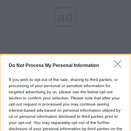
ad
Do Not Process My Personal Information
13 țări din Europa au suspendat deja
vaccinarea cu AstraZeneca. OMS...
If you wish to opt-out of the sale, sharing to third parties, or
Redacţia
-
marți, 16 martie 2021
0
processing of your personal or sensitive information for
targeted advertising by us, please use the below opt-out
section to confirm your selection. Please note that after your
ad
opt-out request is processed you may continue seeing
interest-based ads based on personal information utilized by
us or personal information disclosed to third parties prior to
Susțineți presa liberă! Donați aici pentru
your opt-out. You may separately opt-out of the further
Ziaristii.com!
disclosure of your personal information by third parties on the