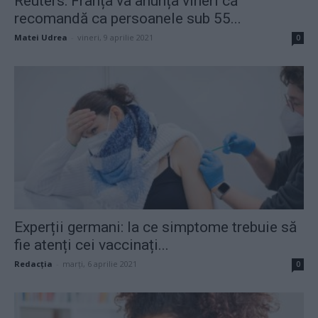
Reuters: Franța va anunța vineri că
recomandă ca persoanele sub 55...
Matei Udrea
-
vineri, 9 aprilie 2021
0
Experții germani: la ce simptome trebuie să
fie atenți cei vaccinați...
Redacţia
-
marți, 6 aprilie 2021
0