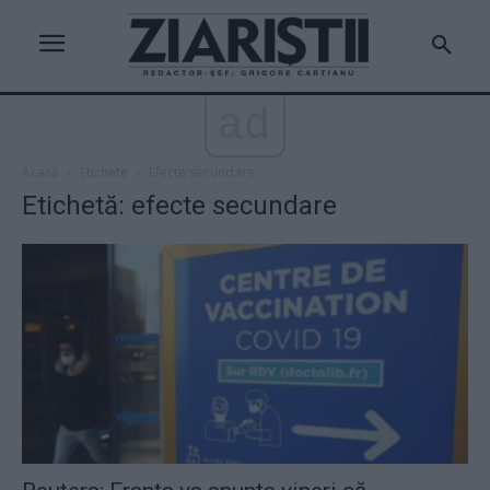
ad
Acasă
Etichete
Efecte secundare
Etichetă: efecte secundare