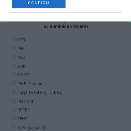
CONFIRM
Sondaj
Ce partid ați vota dacă alegerile parlamentare ar avea
loc duminica viitoare?
USR
PNL
PSD
AUR
UDMR
PMP (Tomac)
Forța Dreptei (L. Orban)
PNȚMM
REPER
SENS
SOS (Șoșoacă)