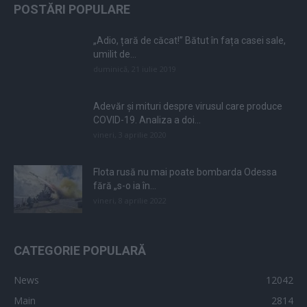
POSTĂRI POPULARE
„Adio, țară de căcat!” Bătut în fața casei sale,
umilit de...
duminică, 21 iulie 2019
Adevăr și mituri despre virusul care produce
COVID-19. Analiza a doi...
vineri, 3 aprilie 2020
Flota rusă nu mai poate bombarda Odessa
fără „s-o ia în...
vineri, 8 aprilie 2022
CATEGORIE POPULARĂ
News
12042
Main
2814