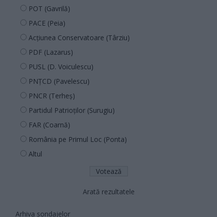
POT (Gavrilă)
PACE (Peia)
Acțiunea Conservatoare (Târziu)
PDF (Lazarus)
PUSL (D. Voiculescu)
PNȚCD (Pavelescu)
PNCR (Terheș)
Partidul Patrioților (Surugiu)
FAR (Coarnă)
România pe Primul Loc (Ponta)
Altul
Arată rezultatele
Arhiva sondajelor