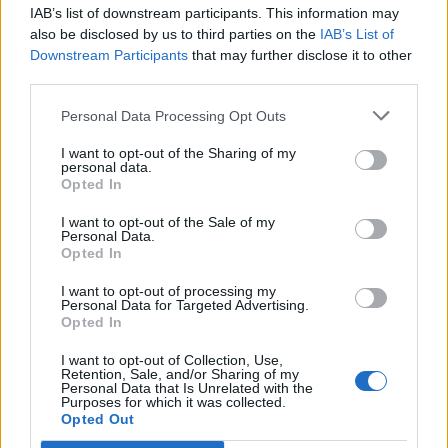
IAB’s list of downstream participants. This information may
also be disclosed by us to third parties on the
IAB’s List of
Downstream Participants
that may further disclose it to other
third parties.
24 de ore
Personal Data Processing Opt Outs
21.40
Comisia Europeană, după ororile comise de
I want to opt-out of the Sharing of my
PSD-AUR: ”Vom analiza cu atenție...
personal data.
Opted In
19.50
Să vă amintesc cine e Voineag
I want to opt-out of the Sale of my
Personal Data.
08.47
Sabotaj grav al PNRR, de către tabăra anti-
Opted In
europeană PSD-AUR: pierdem 5...
I want to opt-out of processing my
Personal Data for Targeted Advertising.
06.44
De ce nu avem baterii
Opted In
I want to opt-out of Collection, Use,
Retention, Sale, and/or Sharing of my
Personal Data that Is Unrelated with the
Purposes for which it was collected.
Opted Out