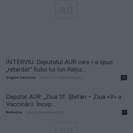
ad
INTERVIU. Deputatul AUR care i-a spus
„retardat” fiului lui Ion Rațiu:...
Grigore Cartianu
-
duminică, 7 februarie 2021
15
Deputat AUR: „Ziua Sf. Ștefan – Ziua «V» a
Vaccinării. Încep...
Redacţia
-
luni, 28 decembrie 2020
1
ad