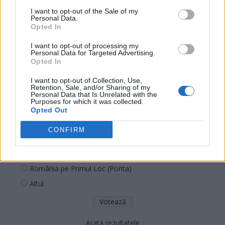
SENS
I want to opt-out of the Sale of my
SOS (Șoșoacă)
Personal Data.
Opted In
POT (Gavrilă)
I want to opt-out of processing my
PACE (Peia)
Personal Data for Targeted Advertising.
Opted In
Acțiunea Conservatoare (Târziu)
PDF (Lazarus)
I want to opt-out of Collection, Use,
Retention, Sale, and/or Sharing of my
PUSL (D. Voiculescu)
Personal Data that Is Unrelated with the
Purposes for which it was collected.
PNȚCD (Pavelescu)
Opted Out
PNCR (Terheș)
CONFIRM
Partidul Patrioților (Surugiu)
FAR (Coarnă)
România pe Primul Loc (Ponta)
Altul
Arată rezultatele