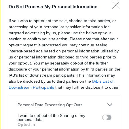
Do Not Process My Personal Information
If you wish to opt-out of the sale, sharing to third parties, or
Sondaj
processing of your personal or sensitive information for
targeted advertising by us, please use the below opt-out
Ce partid ați vota dacă alegerile parlamentare ar avea
section to confirm your selection. Please note that after your
loc duminica viitoare?
opt-out request is processed you may continue seeing
interest-based ads based on personal information utilized by
USR
us or personal information disclosed to third parties prior to
PNL
your opt-out. You may separately opt-out of the further
disclosure of your personal information by third parties on the
PSD
IAB’s list of downstream participants. This information may
AUR
also be disclosed by us to third parties on the
IAB’s List of
UDMR
Downstream Participants
that may further disclose it to other
third parties.
PMP (Tomac)
Forța Dreptei (L. Orban)
Personal Data Processing Opt Outs
PNȚMM
I want to opt-out of the Sharing of my
personal data.
REPER
Opted In