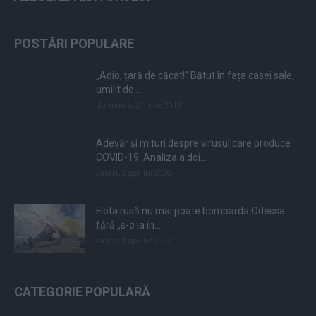
POSTĂRI POPULARE
„Adio, țară de căcat!” Bătut în fața casei sale,
umilit de...
duminică, 21 iulie 2019
Adevăr și mituri despre virusul care produce
COVID-19. Analiza a doi...
vineri, 3 aprilie 2020
Flota rusă nu mai poate bombarda Odessa
fără „s-o ia în...
vineri, 8 aprilie 2022
CATEGORIE POPULARĂ