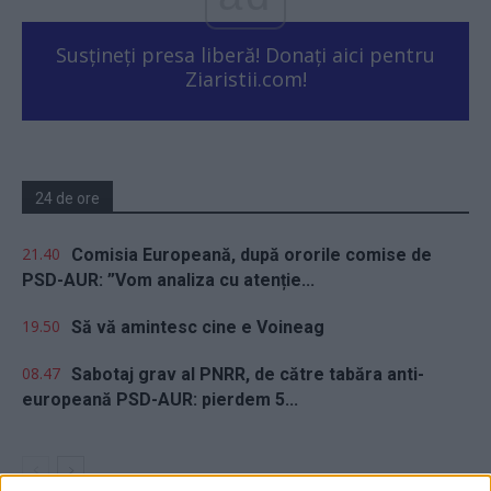
Susțineți presa liberă! Donați aici pentru
Ziaristii.com!
24 de ore
21.40
Comisia Europeană, după ororile comise de
PSD-AUR: ”Vom analiza cu atenție...
19.50
Să vă amintesc cine e Voineag
08.47
Sabotaj grav al PNRR, de către tabăra anti-
europeană PSD-AUR: pierdem 5...