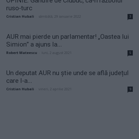
OPINIE. Gândire de Ciubuc, ca-n războiul
ruso-turc
Cristian Hubali
-
sâmbătă, 29 ianuarie 2022
3
AUR mai pierde un parlamentar! „Oastea lui
Simion” a ajuns la...
Robert Mateescu
-
luni, 2 august 2021
5
Un deputat AUR nu știe unde se află județul
care l-a...
Cristian Hubali
-
vineri, 2 aprilie 2021
9