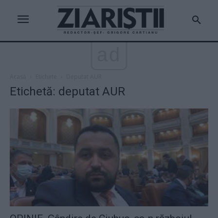
ad
Acasă
Etichete
Deputat AUR
Etichetă: deputat AUR